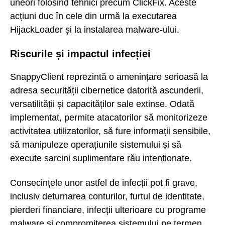
uneori folosind tehnici precum ClickFix. Aceste
acțiuni duc în cele din urmă la executarea
HijackLoader și la instalarea malware-ului.
Riscurile și impactul infecției
SnappyClient reprezintă o amenințare serioasă la
adresa securității cibernetice datorită ascunderii,
versatilității și capacităților sale extinse. Odată
implementat, permite atacatorilor să monitorizeze
activitatea utilizatorilor, să fure informații sensibile,
să manipuleze operațiunile sistemului și să
execute sarcini suplimentare rău intenționate.
Consecințele unor astfel de infecții pot fi grave,
inclusiv deturnarea conturilor, furtul de identitate,
pierderi financiare, infecții ulterioare cu programe
malware și compromiterea sistemului pe termen