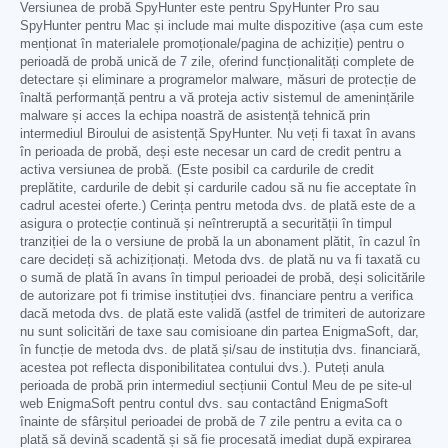
Versiunea de probă SpyHunter este pentru SpyHunter Pro sau
SpyHunter pentru Mac și include mai multe dispozitive (așa cum este
menționat în materialele promoționale/pagina de achiziție) pentru o
perioadă de probă unică de 7 zile, oferind funcționalități complete de
detectare și eliminare a programelor malware, măsuri de protecție de
înaltă performanță pentru a vă proteja activ sistemul de amenințările
malware și acces la echipa noastră de asistență tehnică prin
intermediul Biroului de asistență SpyHunter. Nu veți fi taxat în avans
în perioada de probă, deși este necesar un card de credit pentru a
activa versiunea de probă. (Este posibil ca cardurile de credit
preplătite, cardurile de debit și cardurile cadou să nu fie acceptate în
cadrul acestei oferte.) Cerința pentru metoda dvs. de plată este de a
asigura o protecție continuă și neîntreruptă a securității în timpul
tranziției de la o versiune de probă la un abonament plătit, în cazul în
care decideți să achiziționați. Metoda dvs. de plată nu va fi taxată cu
o sumă de plată în avans în timpul perioadei de probă, deși solicitările
de autorizare pot fi trimise instituției dvs. financiare pentru a verifica
dacă metoda dvs. de plată este validă (astfel de trimiteri de autorizare
nu sunt solicitări de taxe sau comisioane din partea EnigmaSoft, dar,
în funcție de metoda dvs. de plată și/sau de instituția dvs. financiară,
acestea pot reflecta disponibilitatea contului dvs.). Puteți anula
perioada de probă prin intermediul secțiunii Contul Meu de pe site-ul
web EnigmaSoft pentru contul dvs. sau contactând EnigmaSoft
înainte de sfârșitul perioadei de probă de 7 zile pentru a evita ca o
plată să devină scadentă și să fie procesată imediat după expirarea