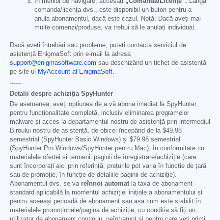
În meniul de navigare, accesați
„Comandă/Licențe”.
Lângă
comanda/licența dvs., este disponibil un buton pentru a
anula abonamentul, dacă este cazul. Notă: Dacă aveți mai
multe comenzi/produse, va trebui să le anulați individual.
Dacă aveți întrebări sau probleme, puteți contacta serviciul de
asistență EnigmaSoft prin e-mail la adresa
support@enigmasoftware.com
sau deschizând un tichet de asistență
pe site-ul
MyAccount al EnigmaSoft
.
------
Detalii despre achiziția SpyHunter
De asemenea, aveți opțiunea de a vă abona imediat la SpyHunter
pentru funcționalitate completă, inclusiv eliminarea programelor
malware și acces la departamentul nostru de asistență prin intermediul
Biroului nostru de asistență, de obicei începând de la
$49.98
semestrial (SpyHunter Basic Windows) și
$79.98
semestrial
(SpyHunter Pro Windows/SpyHunter pentru Mac), în conformitate cu
materialele ofertei și termenii paginii de înregistrare/achiziție (care
sunt încorporați aici prin referință; prețurile pot varia în funcție de țară
sau de promoție, în funcție de detaliile paginii de achiziție).
Abonamentul dvs. se va
reînnoi automat
la taxa de abonament
standard aplicabilă la momentul achiziției inițiale a abonamentului și
pentru aceeași perioadă de abonament sau așa cum este stabilit în
materialele promoționale/pagina de achiziție, cu condiția să fiți un
utilizator de abonament continuu, neîntrerupt și pentru care veți primi