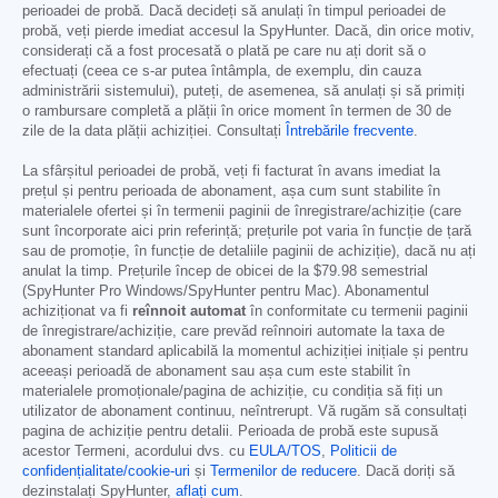
perioadei de probă. Dacă decideți să anulați în timpul perioadei de
probă, veți pierde imediat accesul la SpyHunter. Dacă, din orice motiv,
considerați că a fost procesată o plată pe care nu ați dorit să o
efectuați (ceea ce s-ar putea întâmpla, de exemplu, din cauza
administrării sistemului), puteți, de asemenea, să anulați și să primiți
o rambursare completă a plății în orice moment în termen de 30 de
zile de la data plății achiziției. Consultați
Întrebările frecvente
.
La sfârșitul perioadei de probă, veți fi facturat în avans imediat la
prețul și pentru perioada de abonament, așa cum sunt stabilite în
materialele ofertei și în termenii paginii de înregistrare/achiziție (care
sunt încorporate aici prin referință; prețurile pot varia în funcție de țară
sau de promoție, în funcție de detaliile paginii de achiziție), dacă nu ați
anulat la timp. Prețurile încep de obicei de la
$79.98
semestrial
(SpyHunter Pro Windows/SpyHunter pentru Mac). Abonamentul
achiziționat va fi
reînnoit automat
în conformitate cu termenii paginii
de înregistrare/achiziție, care prevăd reînnoiri automate la taxa de
abonament standard aplicabilă la momentul achiziției inițiale și pentru
aceeași perioadă de abonament sau așa cum este stabilit în
materialele promoționale/pagina de achiziție, cu condiția să fiți un
utilizator de abonament continuu, neîntrerupt. Vă rugăm să consultați
pagina de achiziție pentru detalii. Perioada de probă este supusă
acestor Termeni, acordului dvs. cu
EULA/TOS
,
Politicii de
confidențialitate/cookie-uri
și
Termenilor de reducere
. Dacă doriți să
dezinstalați SpyHunter,
aflați cum
.