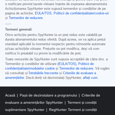
o notificare privind taxele viitoare înainte de expirarea abonamentului.
Achiziționarea SpyHunter este supusă termenilor și condițiilor de pe
pagina de achiziție,
EULA/TOS
,
Politicii de confidențialitate/cookie-uri
și
Termenilor de reducere
.
------
Termeni generali
Orice achiziție pentru SpyHunter la un preț redus este valabilă pe
durata abonamentului redus oferită. După aceea, se va aplica prețul
standard aplicabil la momentul respectiv pentru reînnoirile automate
și/sau achizițiile viitoare. Prețurile se pot modifica, deși vă vom
notifica în prealabil cu privire la modificările de preț.
Toate versiunile de SpyHunter sunt supuse acceptării de către dvs. a
Termenilor și condițiilor de utilizare
(EULA/TOS)
,
Politicii de
confidențialitate/modulelor cookie
și
Termenilor de reducere
. Vă rugăm
să consultați și
Întrebările frecvente
și
Criteriile de evaluare a
amenințărilor
. Dacă doriți să dezinstalați SpyHunter,
aflați cum
.
Acasă
Pașii de dezinstalare a programului
Criteriile de
evaluare a amenințărilor SpyHunter
Termeni și condiții
suplimentare SpyHunter
RegHunter Termeni și condiții