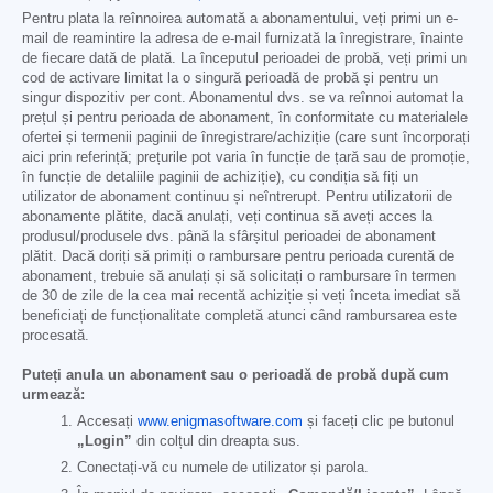
Pentru plata la reînnoirea automată a abonamentului, veți primi un e-
mail de reamintire la adresa de e-mail furnizată la înregistrare, înainte
de fiecare dată de plată. La începutul perioadei de probă, veți primi un
cod de activare limitat la o singură perioadă de probă și pentru un
singur dispozitiv per cont. Abonamentul dvs. se va reînnoi automat la
prețul și pentru perioada de abonament, în conformitate cu materialele
ofertei și termenii paginii de înregistrare/achiziție (care sunt încorporați
aici prin referință; prețurile pot varia în funcție de țară sau de promoție,
în funcție de detaliile paginii de achiziție), cu condiția să fiți un
utilizator de abonament continuu și neîntrerupt. Pentru utilizatorii de
abonamente plătite, dacă anulați, veți continua să aveți acces la
produsul/produsele dvs. până la sfârșitul perioadei de abonament
plătit. Dacă doriți să primiți o rambursare pentru perioada curentă de
abonament, trebuie să anulați și să solicitați o rambursare în termen
de 30 de zile de la cea mai recentă achiziție și veți înceta imediat să
beneficiați de funcționalitate completă atunci când rambursarea este
procesată.
Puteți anula un abonament sau o perioadă de probă după cum
urmează:
Accesați
www.enigmasoftware.com
și faceți clic pe butonul
„Login”
din colțul din dreapta sus.
Conectați-vă cu numele de utilizator și parola.