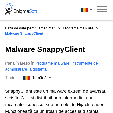
Skip
to
Română
content
Baza de date pentru amenințări
Programe malware
Malware SnappyClient
Malware SnappyClient
Până în
Mezo
în
Programe malware
,
Instrumente de
administrare la distanță
Tradu in:
Română
SnappyClient este un malware extrem de avansat,
scris în C++ și distribuit prin intermediul unui
încărcător cunoscut sub numele de HijackLoader.
Funcționează ca un troian de acces la distanță