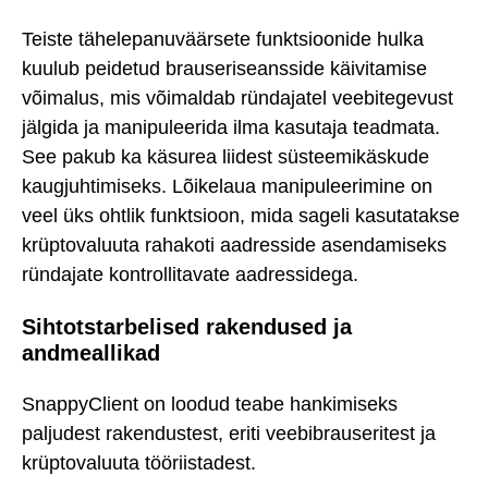
Teiste tähelepanuväärsete funktsioonide hulka
kuulub peidetud brauseriseansside käivitamise
võimalus, mis võimaldab ründajatel veebitegevust
jälgida ja manipuleerida ilma kasutaja teadmata.
See pakub ka käsurea liidest süsteemikäskude
kaugjuhtimiseks. Lõikelaua manipuleerimine on
veel üks ohtlik funktsioon, mida sageli kasutatakse
krüptovaluuta rahakoti aadresside asendamiseks
ründajate kontrollitavate aadressidega.
Sihtotstarbelised rakendused ja
andmeallikad
SnappyClient on loodud teabe hankimiseks
paljudest rakendustest, eriti veebibrauseritest ja
krüptovaluuta tööriistadest.