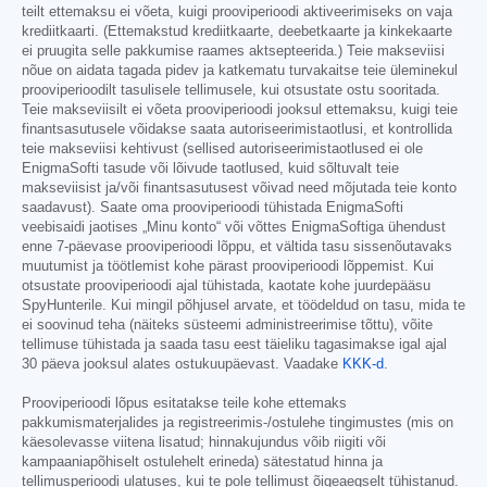
teilt ettemaksu ei võeta, kuigi prooviperioodi aktiveerimiseks on vaja
krediitkaarti. (Ettemakstud krediitkaarte, deebetkaarte ja kinkekaarte
ei pruugita selle pakkumise raames aktsepteerida.) Teie makseviisi
nõue on aidata tagada pidev ja katkematu turvakaitse teie üleminekul
prooviperioodilt tasulisele tellimusele, kui otsustate ostu sooritada.
Teie makseviisilt ei võeta prooviperioodi jooksul ettemaksu, kuigi teie
finantsasutusele võidakse saata autoriseerimistaotlusi, et kontrollida
teie makseviisi kehtivust (sellised autoriseerimistaotlused ei ole
EnigmaSofti tasude või lõivude taotlused, kuid sõltuvalt teie
makseviisist ja/või finantsasutusest võivad need mõjutada teie konto
saadavust). Saate oma prooviperioodi tühistada EnigmaSofti
veebisaidi jaotises „Minu konto“ või võttes EnigmaSoftiga ühendust
enne 7-päevase prooviperioodi lõppu, et vältida tasu sissenõutavaks
muutumist ja töötlemist kohe pärast prooviperioodi lõppemist. Kui
otsustate prooviperioodi ajal tühistada, kaotate kohe juurdepääsu
SpyHunterile. Kui mingil põhjusel arvate, et töödeldud on tasu, mida te
ei soovinud teha (näiteks süsteemi administreerimise tõttu), võite
tellimuse tühistada ja saada tasu eest täieliku tagasimakse igal ajal
30 päeva jooksul alates ostukuupäevast. Vaadake
KKK-d
.
Prooviperioodi lõpus esitatakse teile kohe ettemaks
pakkumismaterjalides ja registreerimis-/ostulehe tingimustes (mis on
käesolevasse viitena lisatud; hinnakujundus võib riigiti või
kampaaniapõhiselt ostulehelt erineda) sätestatud hinna ja
tellimusperioodi ulatuses, kui te pole tellimust õigeaegselt tühistanud.