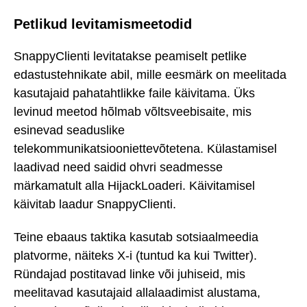
Petlikud levitamismeetodid
SnappyClienti levitatakse peamiselt petlike
edastustehnikate abil, mille eesmärk on meelitada
kasutajaid pahatahtlikke faile käivitama. Üks
levinud meetod hõlmab võltsveebisaite, mis
esinevad seaduslike
telekommunikatsiooniettevõtetena. Külastamisel
laadivad need saidid ohvri seadmesse
märkamatult alla HijackLoaderi. Käivitamisel
käivitab laadur SnappyClienti.
Teine ebaaus taktika kasutab sotsiaalmeedia
platvorme, näiteks X-i (tuntud ka kui Twitter).
Ründajad postitavad linke või juhiseid, mis
meelitavad kasutajaid allalaadimist alustama,