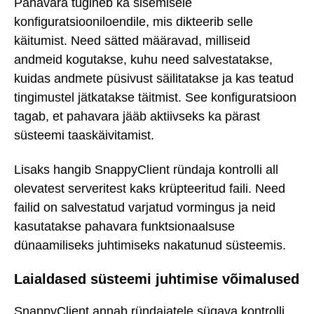
Pahavara tugineb ka sisemisele
konfiguratsiooniloendile, mis dikteerib selle
käitumist. Need sätted määravad, milliseid
andmeid kogutakse, kuhu need salvestatakse,
kuidas andmete püsivust säilitatakse ja kas teatud
tingimustel jätkatakse täitmist. See konfiguratsioon
tagab, et pahavara jääb aktiivseks ka pärast
süsteemi taaskäivitamist.
Lisaks hangib SnappyClient ründaja kontrolli all
olevatest serveritest kaks krüpteeritud faili. Need
failid on salvestatud varjatud vormingus ja neid
kasutatakse pahavara funktsionaalsuse
dünaamiliseks juhtimiseks nakatunud süsteemis.
Laialdased süsteemi juhtimise võimalused
SnappyClient annab ründajatele sügava kontrolli