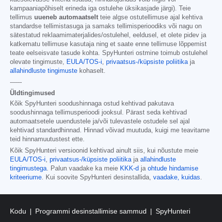
kampaaniapõhiselt erineda iga ostulehe üksikasjade järgi). Teie
tellimus
uueneb automaatselt
teie algse ostutellimuse ajal kehtiva
standardse tellimistasuga ja samaks tellimisperioodiks või nagu on
sätestatud reklaamimaterjalides/ostulehel, eeldusel, et olete pidev ja
katkematu tellimuse kasutaja ning et saate enne tellimuse lõppemist
teate eelseisvate tasude kohta. SpyHunteri ostmine toimub ostulehel
olevate tingimuste,
EULA/TOS-i
,
privaatsus-/küpsiste poliitika
ja
allahindluste tingimuste
kohaselt.
------
Üldtingimused
Kõik SpyHunteri soodushinnaga ostud kehtivad pakutava
soodushinnaga tellimusperioodi jooksul. Pärast seda kehtivad
automaatsetele uuendustele ja/või tulevastele ostudele sel ajal
kehtivad standardhinnad. Hinnad võivad muutuda, kuigi me teavitame
teid hinnamuutustest ette.
Kõik SpyHunteri versioonid kehtivad ainult siis, kui nõustute meie
EULA/TOS-i
,
privaatsus-/küpsiste poliitika
ja
allahindluste
tingimustega
. Palun vaadake ka meie
KKK-d
ja
ohtude hindamise
kriteeriume
. Kui soovite SpyHunteri desinstallida,
vaadake, kuidas
.
Kodu
Programmi desinstallimise sammud
SpyHunteri