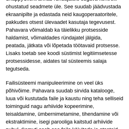
ohustatud seadmete üle. See suudab jäädvustada
ekraanipilte ja edastada neid kaugoperaatoritele,
pakkudes otsest ülevaadet kasutaja tegevusest.
Pahavara võimaldab ka täielikku protsesside
haldamist, võimaldades ründajatel jälgida,
peatada, jätkata või lõpetada töötavaid protsesse.
Lisaks toetab see koodi süstimist legitiimsetesse
protsessidesse, aidates tal süsteemis salaja
tegutseda.
Failisüsteemi manipuleerimine on veel üks
põhivõime. Pahavara suudab sirvida katalooge,
luua või kustutada faile ja kaustu ning teha selliseid
toiminguid nagu arhiivide kopeerimine,
teisaldamine, ümbernimetamine, tihendamine või
ekstraktimine, isegi parooliga kaitstud arhiivide