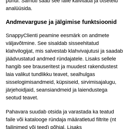
puhul. Samuti saab see faile käivitada ja otseteid
analüüsida.
Andmevarguse ja jälgimise funktsioonid
SnappyClienti peamine eesmärk on andmete
väljavõtmine. See sisaldab sisseehitatud
klahvilogijat, mis salvestab klahvivajutusi ja saadab
jäädvustatud andmed ründajatele. Lisaks sellele
hangib see brauseritest ja muudest rakendustest
laia valikut tundlikku teavet, sealhulgas
sisselogimisandmeid, küpsiseid, sirvimisajalugu,
järjehoidjaid, seansiandmeid ja laiendustega
seotud teavet.
Pahavara suudab otsida ja varastada ka teatud
faile või katalooge ründaja määratletud filtrite (nt
failinimed või teed) põhjal. Lisaks