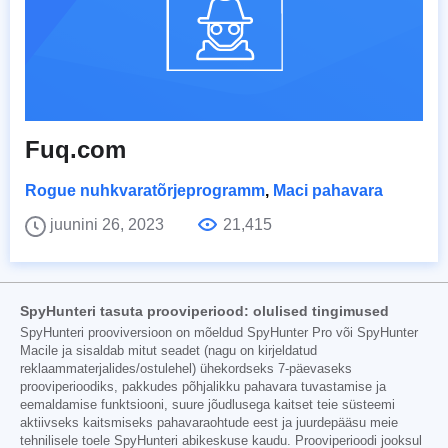
Fuq.com
Rogue nuhkvaratõrjeprogramm
,
Maci pahavara
juunini 26, 2023
21,415
SpyHunteri tasuta prooviperiood: olulised tingimused
SpyHunteri prooviversioon on mõeldud SpyHunter Pro või SpyHunter
Macile ja sisaldab mitut seadet (nagu on kirjeldatud
reklaammaterjalides/ostulehel) ühekordseks 7-päevaseks
prooviperioodiks, pakkudes põhjalikku pahavara tuvastamise ja
eemaldamise funktsiooni, suure jõudlusega kaitset teie süsteemi
aktiivseks kaitsmiseks pahavaraohtude eest ja juurdepääsu meie
tehnilisele toele SpyHunteri abikeskuse kaudu. Prooviperioodi jooksul