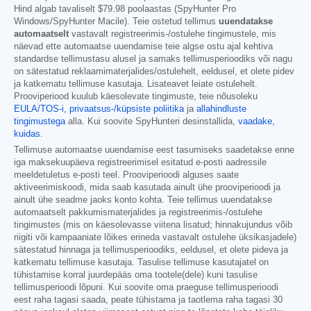
Hind algab tavaliselt
$79.98
poolaastas (SpyHunter Pro
Windows/SpyHunter Macile). Teie ostetud tellimus
uuendatakse
automaatselt
vastavalt registreerimis-/ostulehe tingimustele, mis
näevad ette automaatse uuendamise teie algse ostu ajal kehtiva
standardse tellimustasu alusel ja samaks tellimusperioodiks või nagu
on sätestatud reklaamimaterjalides/ostulehelt, eeldusel, et olete pidev
ja katkematu tellimuse kasutaja. Lisateavet leiate ostulehelt.
Prooviperiood kuulub käesolevate tingimuste, teie nõusoleku
EULA/TOS-i,
privaatsus-/küpsiste poliitika
ja
allahindluste
tingimustega
alla. Kui soovite SpyHunteri desinstallida,
vaadake,
kuidas
.
Tellimuse automaatse uuendamise eest tasumiseks saadetakse enne
iga maksekuupäeva registreerimisel esitatud e-posti aadressile
meeldetuletus e-posti teel. Prooviperioodi alguses saate
aktiveerimiskoodi, mida saab kasutada ainult ühe prooviperioodi ja
ainult ühe seadme jaoks konto kohta. Teie tellimus uuendatakse
automaatselt pakkumismaterjalides ja registreerimis-/ostulehe
tingimustes (mis on käesolevasse viitena lisatud; hinnakujundus võib
riigiti või kampaaniate lõikes erineda vastavalt ostulehe üksikasjadele)
sätestatud hinnaga ja tellimusperioodiks, eeldusel, et olete pideva ja
katkematu tellimuse kasutaja. Tasulise tellimuse kasutajatel on
tühistamise korral juurdepääs oma tootele(dele) kuni tasulise
tellimusperioodi lõpuni. Kui soovite oma praeguse tellimusperioodi
eest raha tagasi saada, peate tühistama ja taotlema raha tagasi 30