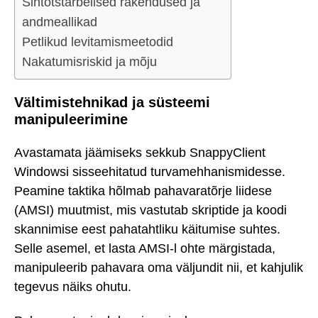
Sihtotstarbelised rakendused ja
andmeallikad
Petlikud levitamismeetodid
Nakatumisriskid ja mõju
Vältimistehnikad ja süsteemi
manipuleerimine
Avastamata jäämiseks sekkub SnappyClient
Windowsi sisseehitatud turvamehhanismidesse.
Peamine taktika hõlmab pahavaratõrje liidese
(AMSI) muutmist, mis vastutab skriptide ja koodi
skannimise eest pahatahtliku käitumise suhtes.
Selle asemel, et lasta AMSI-l ohte märgistada,
manipuleerib pahavara oma väljundit nii, et kahjulik
tegevus näiks ohutu.