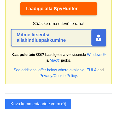
Laadige alla SpyHunter
Säästke oma ettevõtte raha!
Mitme litsentsi
allahindluspakkumine
Kas pole teie OS?
Laadige alla versioonide
Windows®
ja
Mac®
jaoks.
See additional offer below where available.
EULA
and
Privacy/Cookie Policy
.
Kuva kommentaaride vorm (0)