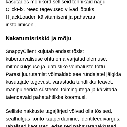
kasutades mõnikord selliseid tehnikaid nagu
ClickFix. Need tegevused viivad lõpuks
HijackLoaderi käivitamiseni ja pahavara
installimiseni.
Nakatumisriskid ja mõju
SnappyClient kujutab endast tõsist
küberturvalisuse ohtu oma varjatud olemuse,
mitmekülgsuse ja ulatuslike võimaluste tõttu.
Pärast juurutamist võimaldab see ründajatel jälgida
kasutajate tegevust, varastada tundlikku teavet,
manipuleerida süsteemi toimingutega ja käivitada
täiendavaid pahatahtlikke koormusi.
Selliste nakkuste tagajärjed võivad olla tõsised,
sealhulgas konto kaaperdamine, identiteedivargus,
rahalised kaotused, edasised pahavaranakkused