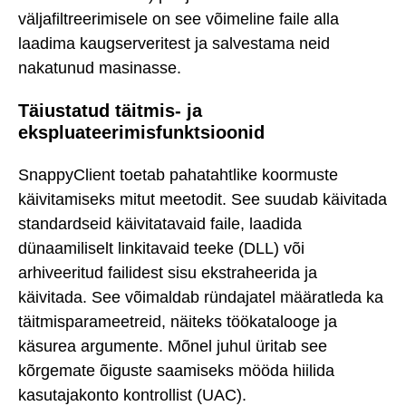
väljafiltreerimisele on see võimeline faile alla
laadima kaugserveritest ja salvestama neid
nakatunud masinasse.
Täiustatud täitmis- ja
ekspluateerimisfunktsioonid
SnappyClient toetab pahatahtlike koormuste
käivitamiseks mitut meetodit. See suudab käivitada
standardseid käivitatavaid faile, laadida
dünaamiliselt linkitavaid teeke (DLL) või
arhiveeritud failidest sisu ekstraheerida ja
käivitada. See võimaldab ründajatel määratleda ka
täitmisparameetreid, näiteks töökatalooge ja
käsurea argumente. Mõnel juhul üritab see
kõrgemate õiguste saamiseks mööda hiilida
kasutajakonto kontrollist (UAC).