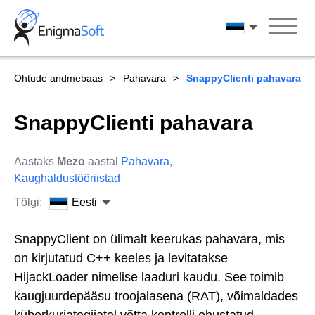
Skip
to
Eesti
content
Ohtude andmebaas
Pahavara
SnappyClienti pahavara
SnappyClienti pahavara
Aastaks
Mezo
aastal
Pahavara
,
Kaughaldustööriistad
Tõlgi:
Eesti
SnappyClient on ülimalt keerukas pahavara, mis
on kirjutatud C++ keeles ja levitatakse
HijackLoader nimelise laaduri kaudu. See toimib
kaugjuurdepääsu troojalasena (RAT), võimaldades
küberkurjategijatel võtta kontrolli ohustatud