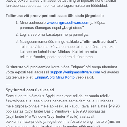
päeva jooksul alates viimasest ostust ning te lõpetate kohe täieliku
funktsionaalsuse saamise, kui teie tagasimakse on töödeldud.
Tellimuse või prooviperioodi saate tühistada järgmiselt:
Mine aadressile
www.enigmasoftware.com
ja klõpsa
paremas ülanurgas nupul
„Logi sisse”
.
Logi sisse oma kasutajanime ja parooliga.
Navigeerimismenüüs minge valikule
„Tellimus/litsentsid“.
Tellimuse/litsentsi kõrval on nupp tellimuse tühistamiseks,
kui see on kohaldatav. Märkus. Kui teil on mitu
tellimust/toodet, peate need eraldi tühistama.
Küsimuste või probleemide korral võite EnigmaSofti toega ühendust
võtta e-posti teel aadressil
support@enigmasoftware.com
või avades
tugiteenuse pileti
EnigmaSofti Minu Konto
veebisaidil.
------
SpyHunteri ostu üksikasjad
Samuti on teil võimalus SpyHunter kohe tellida, et saada täielik
funktsionaalsus, sealhulgas pahavara eemaldamine ja juurdepääs
meie tugiosakonnale meie abikeskuse kaudu, tavaliselt alates
$49.98
poolaastas (SpyHunter Basic Windows) ja
$79.98
poolaastas
(SpyHunter Pro Windows/SpyHunter Macile) vastavalt
pakkumismaterjalidele ja registreerimis-/ostulehe tingimustele (mis on
käesolevasse viitena lisatud; hinnakujundus võib riigiti või