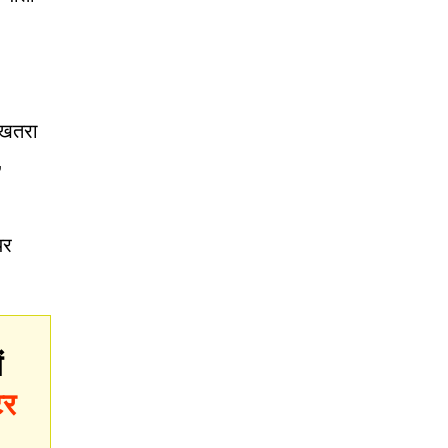
 खतरा
,
यर
ं
टर