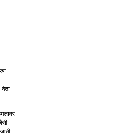
ारण
 देता
 हमलावर
जैसी
 जाती