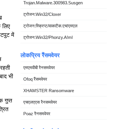
Trojan.Malware.300983.Susgen
ट्रोजन:Win32/Cloxer
ख
े लिए
ट्रोजन:स्क्रिप्ट/वाकाटैक.एच!एमएल
पुट में
ट्रोजन:Win32/Phonzy.A!ml
लोकप्रिय रैंसमवेयर
स
 रहती
एमएमवीबी रैनसमवेयर
 बाद भी
Ofoq रैंसमवेयर
XHAMSTER Ransomware
 गुप्त
एचएलएएस रैनसमवेयर
्रित
Poaz रैनसमवेयर