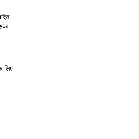
ादित
िसका
के लिए