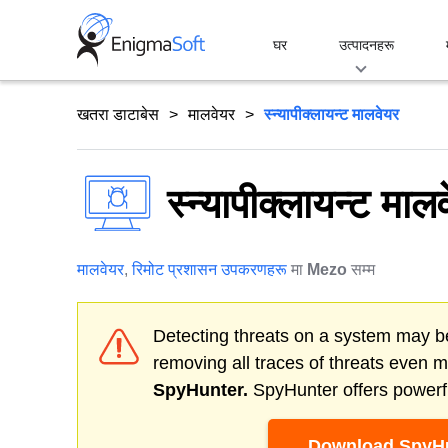
Skip
to
घर
उत्पादनहरू
content
खतरा डाटाबेस
मालवेयर
स्न्यापीक्लायन्ट मालवेयर
स्न्यापीक्लायन्ट माल
मालवेयर
,
रिमोट प्रशासन उपकरणहरू
मा
Mezo
सम्म
Detecting threats on a system may be
removing all traces of threats even 
SpyHunter.
SpyHunter offers powerfu
Download SpyHu