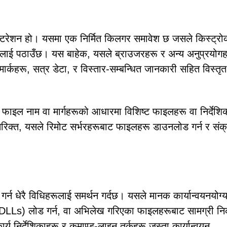
ल्टरेशन हो। यसमा एक निर्मित किलगर समावेश छ जसले किस्ट्र
हरूलाई पठाउँछ। यस बाहेक, यसले ब्राउजरहरू र अन्य अनुप्रयोग
्कहरू, सत्र डेटा, र विस्तार-सम्बन्धित जानकारी सहित विस्तृत
फाइल नाम वा मार्गहरूको आधारमा विशिष्ट फाइलहरू वा निर्देशि
िरिक्त, यसले रिमोट सर्भरहरूबाट फाइलहरू डाउनलोड गर्न र संक
्न धेरै विधिहरूलाई समर्थन गर्दछ। यसले मानक कार्यान्वयनयोग्
LLs) लोड गर्न, वा अभिलेख गरिएका फाइलहरूबाट सामग्री निक
य निर्देशिकाहरू र कमाण्ड-लाइन तर्कहरू जस्ता कार्यान्वयन