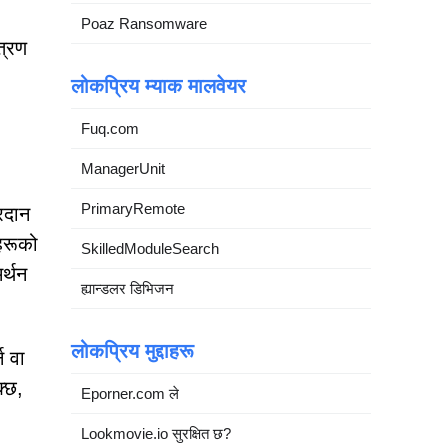
Poaz Ransomware
त्रण
लोकप्रिय म्याक मालवेयर
Fuq.com
ManagerUnit
PrimaryRemote
्रदान
हरूको
SkilledModuleSearch
र्थन
ह्यान्डलर डिभिजन
लोकप्रिय मुद्दाहरू
न वा
क्छ,
Eporner.com ले
Lookmovie.io सुरक्षित छ?