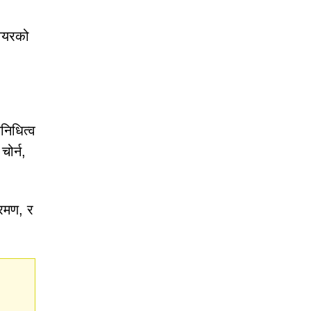
वेयरको
निधित्व
ोर्न,
्रमण, र