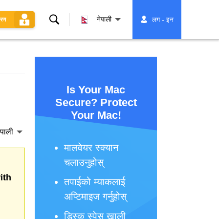
खोज्नुहोस्
नेपाली
लग - इन
धरण
Is Your Mac
Secure? Protect
Your Mac!
ेपाली
मालवेयर स्क्यान
चलाउनुहोस्
ith
तपाईको म्याकलाई
अप्टिमाइज गर्नुहोस्
डिस्क स्पेस खाली