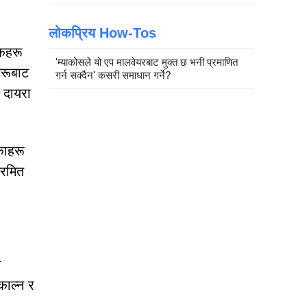
लोकप्रिय How-Tos
ोकहरू
'म्याकोसले यो एप मालवेयरबाट मुक्त छ भनी प्रमाणित
हरूबाट
गर्न सक्दैन' कसरी समाधान गर्ने?
 दायरा
काहरू
्रमित
य
ाल्न र