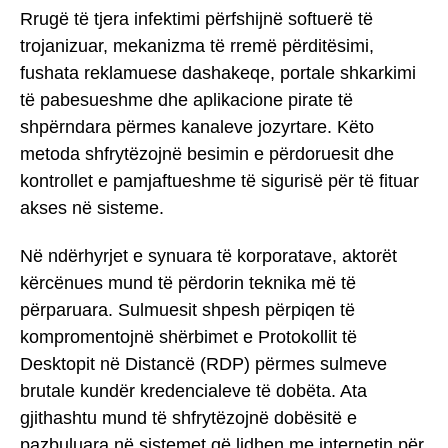
Rrugë të tjera infektimi përfshijnë softuerë të
trojanizuar, mekanizma të rremë përditësimi,
fushata reklamuese dashakeqe, portale shkarkimi
të pabesueshme dhe aplikacione pirate të
shpërndara përmes kanaleve jozyrtare. Këto
metoda shfrytëzojnë besimin e përdoruesit dhe
kontrollet e pamjaftueshme të sigurisë për të fituar
akses në sisteme.
Në ndërhyrjet e synuara të korporatave, aktorët
kërcënues mund të përdorin teknika më të
përparuara. Sulmuesit shpesh përpiqen të
kompromentojnë shërbimet e Protokollit të
Desktopit në Distancë (RDP) përmes sulmeve
brutale kundër kredencialeve të dobëta. Ata
gjithashtu mund të shfrytëzojnë dobësitë e
pazbuluara në sistemet që lidhen me internetin për