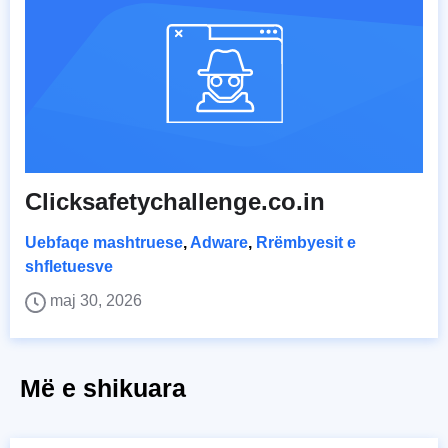
Clicksafetychallenge.co.in
Uebfaqe mashtruese
,
Adware
,
Rrëmbyesit e
shfletuesve
maj 30, 2026
Më e shikuara