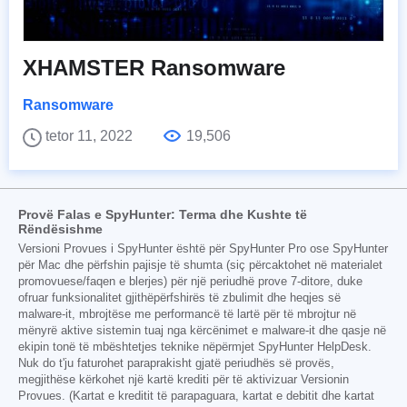
XHAMSTER Ransomware
Ransomware
tetor 11, 2022
19,506
Provë Falas e SpyHunter: Terma dhe Kushte të
Rëndësishme
Versioni Provues i SpyHunter është për SpyHunter Pro ose SpyHunter
për Mac dhe përfshin pajisje të shumta (siç përcaktohet në materialet
promovuese/faqen e blerjes) për një periudhë prove 7-ditore, duke
ofruar funksionalitet gjithëpërfshirës të zbulimit dhe heqjes së
malware-it, mbrojtëse me performancë të lartë për të mbrojtur në
mënyrë aktive sistemin tuaj nga kërcënimet e malware-it dhe qasje në
ekipin tonë të mbështetjes teknike nëpërmjet SpyHunter HelpDesk.
Nuk do t'ju faturohet paraprakisht gjatë periudhës së provës,
megjithëse kërkohet një kartë krediti për të aktivizuar Versionin
Provues. (Kartat e kreditit të parapaguara, kartat e debitit dhe kartat