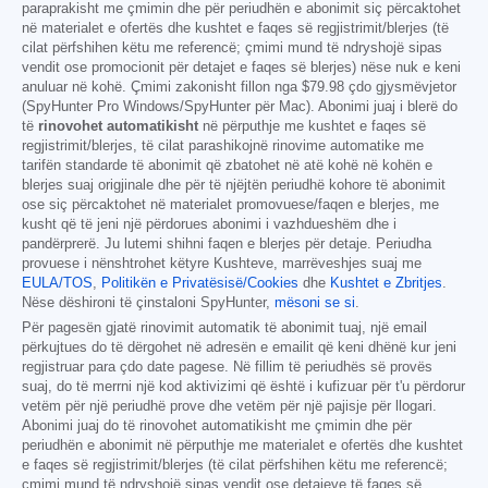
paraprakisht me çmimin dhe për periudhën e abonimit siç përcaktohet
në materialet e ofertës dhe kushtet e faqes së regjistrimit/blerjes (të
cilat përfshihen këtu me referencë; çmimi mund të ndryshojë sipas
vendit ose promocionit për detajet e faqes së blerjes) nëse nuk e keni
anuluar në kohë. Çmimi zakonisht fillon nga
$79.98
çdo gjysmëvjetor
(SpyHunter Pro Windows/SpyHunter për Mac). Abonimi juaj i blerë do
të
rinovohet automatikisht
në përputhje me kushtet e faqes së
regjistrimit/blerjes, të cilat parashikojnë rinovime automatike me
tarifën standarde të abonimit që zbatohet në atë kohë në kohën e
blerjes suaj origjinale dhe për të njëjtën periudhë kohore të abonimit
ose siç përcaktohet në materialet promovuese/faqen e blerjes, me
kusht që të jeni një përdorues abonimi i vazhdueshëm dhe i
pandërprerë. Ju lutemi shihni faqen e blerjes për detaje. Periudha
provuese i nënshtrohet këtyre Kushteve, marrëveshjes suaj me
EULA/TOS
,
Politikën e Privatësisë/Cookies
dhe
Kushtet e Zbritjes
.
Nëse dëshironi të çinstaloni SpyHunter,
mësoni se si
.
Për pagesën gjatë rinovimit automatik të abonimit tuaj, një email
përkujtues do të dërgohet në adresën e emailit që keni dhënë kur jeni
regjistruar para çdo date pagese. Në fillim të periudhës së provës
suaj, do të merrni një kod aktivizimi që është i kufizuar për t'u përdorur
vetëm për një periudhë prove dhe vetëm për një pajisje për llogari.
Abonimi juaj do të rinovohet automatikisht me çmimin dhe për
periudhën e abonimit në përputhje me materialet e ofertës dhe kushtet
e faqes së regjistrimit/blerjes (të cilat përfshihen këtu me referencë;
çmimi mund të ndryshojë sipas vendit ose detajeve të faqes së