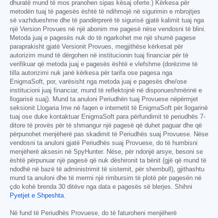
dhuratë mund të mos pranohen sipas kësaj oferte.) Kërkesa për
metodën tuaj të pagesës është të ndihmojë në sigurimin e mbrojtjes
së vazhdueshme dhe të pandërprerë të sigurisë gjatë kalimit tuaj nga
një Version Provues në një abonim me pagesë nëse vendosni të blini.
Metoda juaj e pagesës nuk do të ngarkohet me një shumë pagese
paraprakisht gjatë Versionit Provues, megjithëse kërkesat për
autorizim mund të dërgohen në institucionin tuaj financiar për të
verifikuar që metoda juaj e pagesës është e vlefshme (dorëzime të
tilla autorizimi nuk janë kërkesa për tarifa ose pagesa nga
EnigmaSoft, por, varësisht nga metoda juaj e pagesës dhe/ose
institucioni juaj financiar, mund të reflektojnë në disponueshmërinë e
llogarisë suaj). Mund ta anuloni Periudhën tuaj Provuese nëpërmjet
seksionit Llogaria Ime në faqen e internetit të EnigmaSoft për llogarinë
tuaj ose duke kontaktuar EnigmaSoft para përfundimit të periudhës 7-
ditore të provës për të shmangur një pagesë që duhet paguar dhe që
përpunohet menjëherë pas skadimit të Periudhës suaj Provuese. Nëse
vendosni ta anuloni gjatë Periudhës suaj Provuese, do të humbisni
menjëherë aksesin në SpyHunter. Nëse, për ndonjë arsye, besoni se
është përpunuar një pagesë që nuk dëshironit ta bënit (gjë që mund të
ndodhë në bazë të administrimit të sistemit, për shembull), gjithashtu
mund ta anuloni dhe të merrni një rimbursim të plotë për pagesën në
çdo kohë brenda 30 ditëve nga data e pagesës së blerjes. Shihni
Pyetjet e Shpeshta
.
Në fund të Periudhës Provuese, do të faturoheni menjëherë