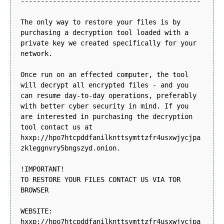
---------------------------------------------
The only way to restore your files is by
purchasing a decryption tool loaded with a
private key we created specifically for your
network.
Once run on an effected computer, the tool
will decrypt all encrypted files - and you
can resume day-to-day operations, preferably
with better cyber security in mind. If you
are interested in purchasing the decryption
tool contact us at
hxxp://hpo7htcpddfanilknttsymttzfr4usxwjycjpa
zkleggnvry5bngszyd.onion.
!IMPORTANT!
TO RESTORE YOUR FILES CONTACT US VIA TOR
BROWSER
WEBSITE:
hxxp://hpo7htcpddfanilknttsymttzfr4usxwjycjpa