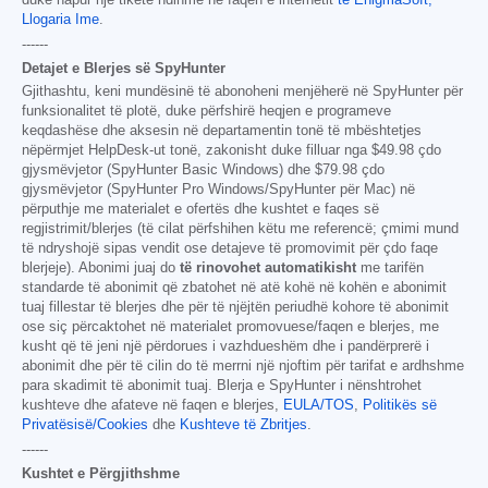
Llogaria Ime
.
------
Detajet e Blerjes së SpyHunter
Gjithashtu, keni mundësinë të abonoheni menjëherë në SpyHunter për
funksionalitet të plotë, duke përfshirë heqjen e programeve
keqdashëse dhe aksesin në departamentin tonë të mbështetjes
nëpërmjet HelpDesk-ut tonë, zakonisht duke filluar nga
$49.98
çdo
gjysmëvjetor (SpyHunter Basic Windows) dhe
$79.98
çdo
gjysmëvjetor (SpyHunter Pro Windows/SpyHunter për Mac) në
përputhje me materialet e ofertës dhe kushtet e faqes së
regjistrimit/blerjes (të cilat përfshihen këtu me referencë; çmimi mund
të ndryshojë sipas vendit ose detajeve të promovimit për çdo faqe
blerjeje). Abonimi juaj do
të rinovohet automatikisht
me tarifën
standarde të abonimit që zbatohet në atë kohë në kohën e abonimit
tuaj fillestar të blerjes dhe për të njëjtën periudhë kohore të abonimit
ose siç përcaktohet në materialet promovuese/faqen e blerjes, me
kusht që të jeni një përdorues i vazhdueshëm dhe i pandërprerë i
abonimit dhe për të cilin do të merrni një njoftim për tarifat e ardhshme
para skadimit të abonimit tuaj. Blerja e SpyHunter i nënshtrohet
kushteve dhe afateve në faqen e blerjes,
EULA/TOS
,
Politikës së
Privatësisë/Cookies
dhe
Kushteve të Zbritjes
.
------
Kushtet e Përgjithshme