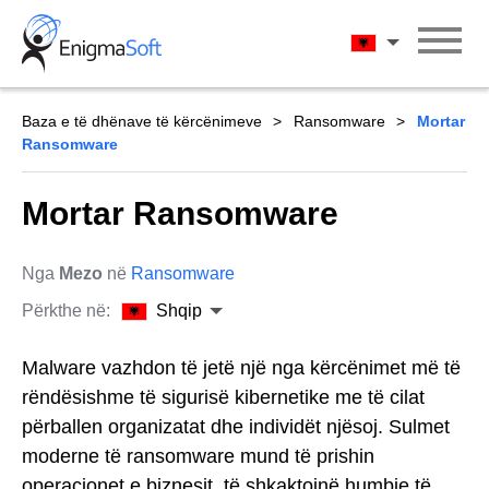
Skip
to
Shqip
content
Baza e të dhënave të kërcënimeve
Ransomware
Mortar
Ransomware
Mortar Ransomware
Nga
Mezo
në
Ransomware
Përkthe në:
Shqip
Malware vazhdon të jetë një nga kërcënimet më të
rëndësishme të sigurisë kibernetike me të cilat
përballen organizatat dhe individët njësoj. Sulmet
moderne të ransomware mund të prishin
operacionet e biznesit, të shkaktojnë humbje të