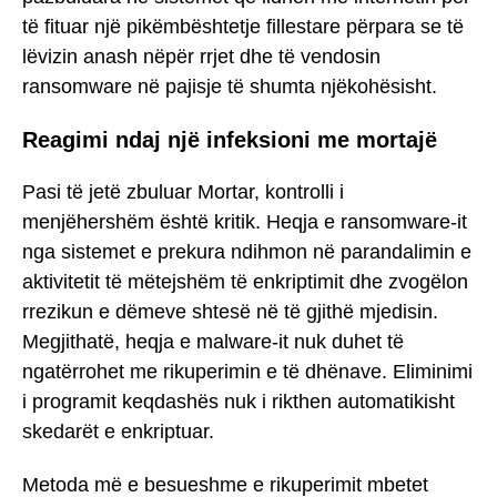
të fituar një pikëmbështetje fillestare përpara se të
lëvizin anash nëpër rrjet dhe të vendosin
ransomware në pajisje të shumta njëkohësisht.
Reagimi ndaj një infeksioni me mortajë
Pasi të jetë zbuluar Mortar, kontrolli i
menjëhershëm është kritik. Heqja e ransomware-it
nga sistemet e prekura ndihmon në parandalimin e
aktivitetit të mëtejshëm të enkriptimit dhe zvogëlon
rrezikun e dëmeve shtesë në të gjithë mjedisin.
Megjithatë, heqja e malware-it nuk duhet të
ngatërrohet me rikuperimin e të dhënave. Eliminimi
i programit keqdashës nuk i rikthen automatikisht
skedarët e enkriptuar.
Metoda më e besueshme e rikuperimit mbetet