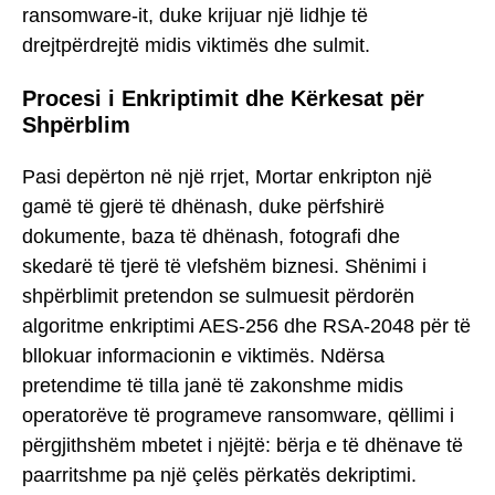
ransomware-it, duke krijuar një lidhje të
drejtpërdrejtë midis viktimës dhe sulmit.
Procesi i Enkriptimit dhe Kërkesat për
Shpërblim
Pasi depërton në një rrjet, Mortar enkripton një
gamë të gjerë të dhënash, duke përfshirë
dokumente, baza të dhënash, fotografi dhe
skedarë të tjerë të vlefshëm biznesi. Shënimi i
shpërblimit pretendon se sulmuesit përdorën
algoritme enkriptimi AES-256 dhe RSA-2048 për të
bllokuar informacionin e viktimës. Ndërsa
pretendime të tilla janë të zakonshme midis
operatorëve të programeve ransomware, qëllimi i
përgjithshëm mbetet i njëjtë: bërja e të dhënave të
paarritshme pa një çelës përkatës dekriptimi.