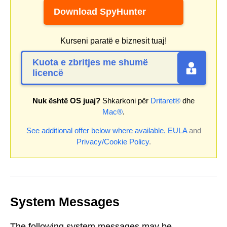
Download SpyHunter
Kurseni paratë e biznesit tuaj!
Kuota e zbritjes me shumë
licencë
Nuk është OS juaj?
Shkarkoni për
Dritaret®
dhe
Mac®
.
See additional offer below where available.
EULA
and
Privacy/Cookie Policy
.
System Messages
The following system messages may be