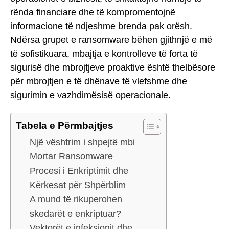
rënda financiare dhe të kompromentojnë
informacione të ndjeshme brenda pak orësh.
Ndërsa grupet e ransomware bëhen gjithnjë e më
të sofistikuara, mbajtja e kontrolleve të forta të
sigurisë dhe mbrojtjeve proaktive është thelbësore
për mbrojtjen e të dhënave të vlefshme dhe
sigurimin e vazhdimësisë operacionale.
Tabela e Përmbajtjes
Një vështrim i shpejtë mbi
Mortar Ransomware
Procesi i Enkriptimit dhe
Kërkesat për Shpërblim
A mund të rikuperohen
skedarët e enkriptuar?
Vektorët e infeksionit dhe