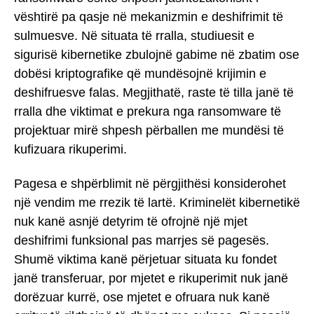
vështirë pa qasje në mekanizmin e deshifrimit të
sulmuesve. Në situata të rralla, studiuesit e
sigurisë kibernetike zbulojnë gabime në zbatim ose
dobësi kriptografike që mundësojnë krijimin e
deshifruesve falas. Megjithatë, raste të tilla janë të
rralla dhe viktimat e prekura nga ransomware të
projektuar mirë shpesh përballen me mundësi të
kufizuara rikuperimi.
Pagesa e shpërblimit në përgjithësi konsiderohet
një vendim me rrezik të lartë. Kriminelët kibernetikë
nuk kanë asnjë detyrim të ofrojnë një mjet
deshifrimi funksional pas marrjes së pagesës.
Shumë viktima kanë përjetuar situata ku fondet
janë transferuar, por mjetet e rikuperimit nuk janë
dorëzuar kurrë, ose mjetet e ofruara nuk kanë