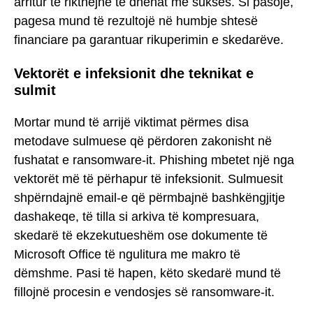
arritur të rikthejnë të dhënat me sukses. Si pasojë,
pagesa mund të rezultojë në humbje shtesë
financiare pa garantuar rikuperimin e skedarëve.
Vektorët e infeksionit dhe teknikat e
sulmit
Mortar mund të arrijë viktimat përmes disa
metodave sulmuese që përdoren zakonisht në
fushatat e ransomware-it. Phishing mbetet një nga
vektorët më të përhapur të infeksionit. Sulmuesit
shpërndajnë email-e që përmbajnë bashkëngjitje
dashakeqe, të tilla si arkiva të kompresuara,
skedarë të ekzekutueshëm ose dokumente të
Microsoft Office të ngulitura me makro të
dëmshme. Pasi të hapen, këto skedarë mund të
fillojnë procesin e vendosjes së ransomware-it.