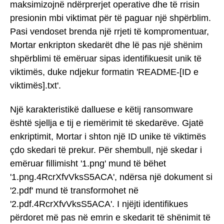
maksimizojnë ndërprerjet operative dhe të rrisin
presionin mbi viktimat për të paguar një shpërblim.
Pasi vendoset brenda një rrjeti të kompromentuar,
Mortar enkripton skedarët dhe lë pas një shënim
shpërblimi të emëruar sipas identifikuesit unik të
viktimës, duke ndjekur formatin 'README-[ID e
viktimës].txt'.
Një karakteristikë dalluese e këtij ransomware
është sjellja e tij e riemërimit të skedarëve. Gjatë
enkriptimit, Mortar i shton një ID unike të viktimës
çdo skedari të prekur. Për shembull, një skedar i
emëruar fillimisht '1.png' mund të bëhet
'1.png.4RcrXfvVksS5ACA', ndërsa një dokument si
'2.pdf' mund të transformohet në
'2.pdf.4RcrXfvVksS5ACA'. I njëjti identifikues
përdoret më pas në emrin e skedarit të shënimit të