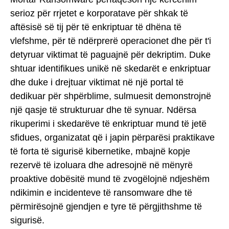
serioz për rrjetet e korporatave për shkak të
aftësisë së tij për të enkriptuar të dhëna të
vlefshme, për të ndërprerë operacionet dhe për t'i
detyruar viktimat të paguajnë për dekriptim. Duke
shtuar identifikues unikë në skedarët e enkriptuar
dhe duke i drejtuar viktimat në një portal të
dedikuar për shpërblime, sulmuesit demonstrojnë
një qasje të strukturuar dhe të synuar. Ndërsa
rikuperimi i skedarëve të enkriptuar mund të jetë
sfidues, organizatat që i japin përparësi praktikave
të forta të sigurisë kibernetike, mbajnë kopje
rezervë të izoluara dhe adresojnë në mënyrë
proaktive dobësitë mund të zvogëlojnë ndjeshëm
ndikimin e incidenteve të ransomware dhe të
përmirësojnë gjendjen e tyre të përgjithshme të
sigurisë.