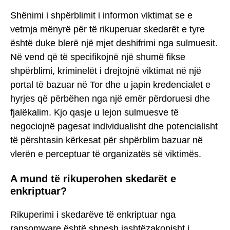
Shënimi i shpërblimit i informon viktimat se e
vetmja mënyrë për të rikuperuar skedarët e tyre
është duke blerë një mjet deshifrimi nga sulmuesit.
Në vend që të specifikojnë një shumë fikse
shpërblimi, kriminelët i drejtojnë viktimat në një
portal të bazuar në Tor dhe u japin kredencialet e
hyrjes që përbëhen nga një emër përdoruesi dhe
fjalëkalim. Kjo qasje u lejon sulmuesve të
negociojnë pagesat individualisht dhe potencialisht
të përshtasin kërkesat për shpërblim bazuar në
vlerën e perceptuar të organizatës së viktimës.
A mund të rikuperohen skedarët e
enkriptuar?
Rikuperimi i skedarëve të enkriptuar nga
ransomware është shpesh jashtëzakonisht i