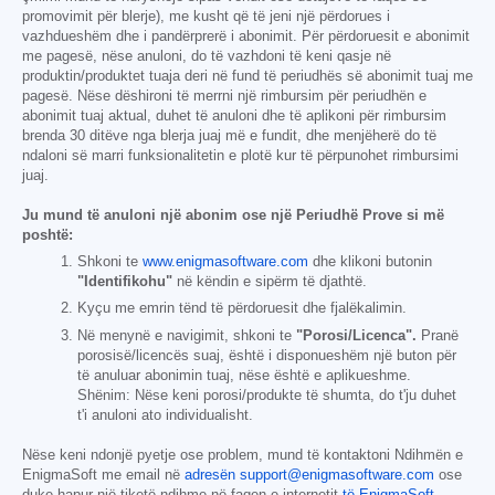
promovimit për blerje), me kusht që të jeni një përdorues i
vazhdueshëm dhe i pandërprerë i abonimit. Për përdoruesit e abonimit
me pagesë, nëse anuloni, do të vazhdoni të keni qasje në
produktin/produktet tuaja deri në fund të periudhës së abonimit tuaj me
pagesë. Nëse dëshironi të merrni një rimbursim për periudhën e
abonimit tuaj aktual, duhet të anuloni dhe të aplikoni për rimbursim
brenda 30 ditëve nga blerja juaj më e fundit, dhe menjëherë do të
ndaloni së marri funksionalitetin e plotë kur të përpunohet rimbursimi
juaj.
Ju mund të anuloni një abonim ose një Periudhë Prove si më
poshtë:
Shkoni te
www.enigmasoftware.com
dhe klikoni butonin
"Identifikohu"
në këndin e sipërm të djathtë.
Kyçu me emrin tënd të përdoruesit dhe fjalëkalimin.
Në menynë e navigimit, shkoni te
"Porosi/Licenca".
Pranë
porosisë/licencës suaj, është i disponueshëm një buton për
të anuluar abonimin tuaj, nëse është e aplikueshme.
Shënim: Nëse keni porosi/produkte të shumta, do t'ju duhet
t'i anuloni ato individualisht.
Nëse keni ndonjë pyetje ose problem, mund të kontaktoni Ndihmën e
EnigmaSoft me email në
adresën support@enigmasoftware.com
ose
duke hapur një tiketë ndihme në faqen e internetit
të EnigmaSoft,