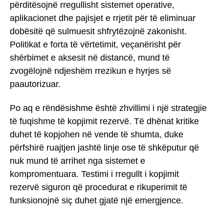
përditësojnë rregullisht sistemet operative,
aplikacionet dhe pajisjet e rrjetit për të eliminuar
dobësitë që sulmuesit shfrytëzojnë zakonisht.
Politikat e forta të vërtetimit, veçanërisht për
shërbimet e aksesit në distancë, mund të
zvogëlojnë ndjeshëm rrezikun e hyrjes së
paautorizuar.
Po aq e rëndësishme është zhvillimi i një strategjie
të fuqishme të kopjimit rezervë. Të dhënat kritike
duhet të kopjohen në vende të shumta, duke
përfshirë ruajtjen jashtë linje ose të shkëputur që
nuk mund të arrihet nga sistemet e
kompromentuara. Testimi i rregullt i kopjimit
rezervë siguron që procedurat e rikuperimit të
funksionojnë siç duhet gjatë një emergjence.