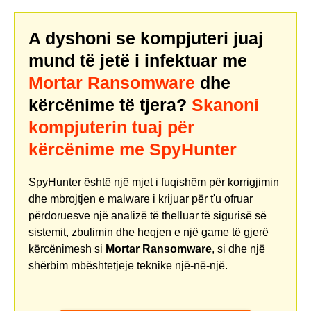
A dyshoni se kompjuteri juaj
mund të jetë i infektuar me
Mortar Ransomware
dhe
kërcënime të tjera?
Skanoni
kompjuterin tuaj për
kërcënime me SpyHunter
SpyHunter është një mjet i fuqishëm për korrigjimin
dhe mbrojtjen e malware i krijuar për t'u ofruar
përdoruesve një analizë të thelluar të sigurisë së
sistemit, zbulimin dhe heqjen e një game të gjerë
kërcënimesh si
Mortar Ransomware
, si dhe një
shërbim mbështetjeje teknike një-në-një.