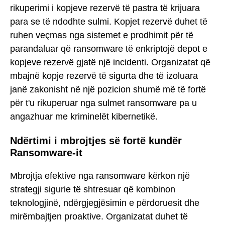
rikuperimi i kopjeve rezervë të pastra të krijuara
para se të ndodhte sulmi. Kopjet rezervë duhet të
ruhen veçmas nga sistemet e prodhimit për të
parandaluar që ransomware të enkriptojë depot e
kopjeve rezervë gjatë një incidenti. Organizatat që
mbajnë kopje rezervë të sigurta dhe të izoluara
janë zakonisht në një pozicion shumë më të fortë
për t'u rikuperuar nga sulmet ransomware pa u
angazhuar me kriminelët kibernetikë.
Ndërtimi i mbrojtjes së fortë kundër
Ransomware-it
Mbrojtja efektive nga ransomware kërkon një
strategji sigurie të shtresuar që kombinon
teknologjinë, ndërgjegjësimin e përdoruesit dhe
mirëmbajtjen proaktive. Organizatat duhet të