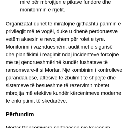
mirë për mbrojtjen e pikave fundore dhe
monitorimin e rrjetit.
Organizatat duhet të miratojnë gjithashtu parimin e
privilegjit më të vogël, duke u dhënë përdoruesve
vetëm aksesin e nevojshëm për rolet e tyre.
Monitorimi i vazhdueshëm, auditimet e sigurisë
dhe planifikimi i reagimit ndaj incidenteve forcojnë
më tej qëndrueshmërinë kundër fushatave të
ransomware-it si Mortar. Një kombinim i kontrolleve
parandaluese, aftësive të zbulimit të shpejtë dhe
sistemeve të besueshme të rezervimit mbetet
mbrojtja më efektive kundër kërcënimeve moderne
të enkriptimit të skedarëve.
Përfundim
Mortar Ransomware përfaqëson një kërcënim