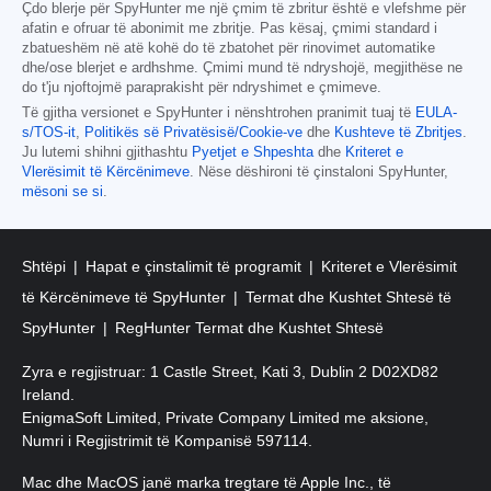
Çdo blerje për SpyHunter me një çmim të zbritur është e vlefshme për
afatin e ofruar të abonimit me zbritje. Pas kësaj, çmimi standard i
zbatueshëm në atë kohë do të zbatohet për rinovimet automatike
dhe/ose blerjet e ardhshme. Çmimi mund të ndryshojë, megjithëse ne
do t'ju njoftojmë paraprakisht për ndryshimet e çmimeve.
Të gjitha versionet e SpyHunter i nënshtrohen pranimit tuaj të
EULA-
s/TOS-it
,
Politikës së Privatësisë/Cookie-ve
dhe
Kushteve të Zbritjes
.
Ju lutemi shihni gjithashtu
Pyetjet e Shpeshta
dhe
Kriteret e
Vlerësimit të Kërcënimeve
. Nëse dëshironi të çinstaloni SpyHunter,
mësoni se si
.
Shtëpi
Hapat e çinstalimit të programit
Kriteret e Vlerësimit
të Kërcënimeve të SpyHunter
Termat dhe Kushtet Shtesë të
SpyHunter
RegHunter Termat dhe Kushtet Shtesë
Zyra e regjistruar: 1 Castle Street, Kati 3, Dublin 2 D02XD82
Ireland.
EnigmaSoft Limited, Private Company Limited me aksione,
Numri i Regjistrimit të Kompanisë 597114.
Mac dhe MacOS janë marka tregtare të Apple Inc., të