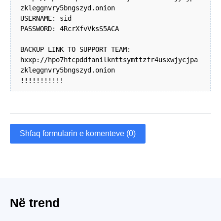
zkleggnvry5bngszyd.onion
USERNAME: sid
PASSWORD: 4RcrXfvVksS5ACA
BACKUP LINK TO SUPPORT TEAM:
hxxp://hpo7htcpddfanilknttsymttzfr4usxwjycjpa
zkleggnvry5bngszyd.onion
!!!!!!!!!!!
Shfaq formularin e komenteve (0)
Në trend