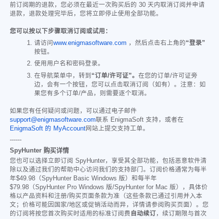
前订阅期的退款，您必须在最近一次购买后的 30 天内取消订阅并申请
退款，退款处理完毕后，您将立即停止使用全部功能。
您可以按以下步骤取消订阅或试用：
请访问
www.enigmasoftware.com
，然后点击右上角的
“登录”
按钮。
使用用户名和密码登录。
在导航菜单中，转到
“订单/许可证”。
在您的订单/许可证旁
边，会有一个按钮，您可以点击取消订阅（如有）。注意：如
果您有多个订单/产品，则需要逐个取消。
如果您有任何疑问或问题，可以通过电子邮件
support@enigmasoftware.com
联系 EnigmaSoft 支持，或者在
EnigmaSoft 的 MyAccount
网站上提交支持工单。
------
SpyHunter 购买详情
您也可以选择立即订阅 SpyHunter，享受其全部功能，包括恶意软件清
除以及通过我们的帮助中心访问我们的支持部门。订阅价格通常为每半
年
$49.98
（SpyHunter Basic Windows 版）和每半年
$79.98
（SpyHunter Pro Windows 版/SpyHunter for Mac 版），具体价
格以产品资料和注册/购买页面条款为准（这些条款已通过引用并入本
文；价格可能因国家/地区或促销活动而异，详情请参阅购买页面）。您
的订阅将按您首次购买时适用的标准订阅费
自动续订
，续订期限与首次