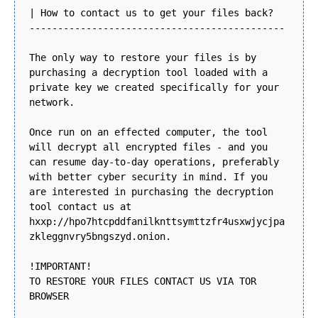
| How to contact us to get your files back?
---------------------------------------------
The only way to restore your files is by
purchasing a decryption tool loaded with a
private key we created specifically for your
network.
Once run on an effected computer, the tool
will decrypt all encrypted files - and you
can resume day-to-day operations, preferably
with better cyber security in mind. If you
are interested in purchasing the decryption
tool contact us at
hxxp://hpo7htcpddfanilknttsymttzfr4usxwjycjpa
zkleggnvry5bngszyd.onion.
!IMPORTANT!
TO RESTORE YOUR FILES CONTACT US VIA TOR
BROWSER