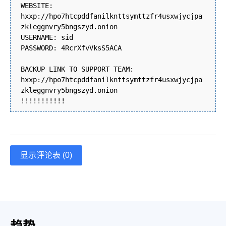
WEBSITE:
hxxp://hpo7htcpddfanilknttsymttzfr4usxwjycjpa
zkleggnvry5bngszyd.onion
USERNAME: sid
PASSWORD: 4RcrXfvVksS5ACA
BACKUP LINK TO SUPPORT TEAM:
hxxp://hpo7htcpddfanilknttsymttzfr4usxwjycjpa
zkleggnvry5bngszyd.onion
!!!!!!!!!!!
显示评论表 (0)
趋势