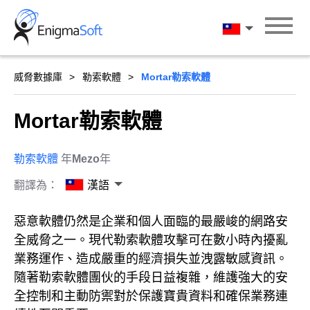
Skip
to
漢語
content
威脅數據庫
勒索軟體
Mortar勒索軟體
Mortar勒索軟體
勒索軟體
年
Mezo
年
翻譯為：
漢語
惡意軟體仍然是企業和個人面臨的最嚴峻的網路安
全威脅之一。現代勒索軟體攻擊可在數小時內擾亂
業務運作、造成嚴重的經濟損失並洩露敏感資訊。
隨著勒索軟體團伙的手段日益複雜，維護強大的安
全控制和主動防禦對於保護寶貴資料和確保業務連