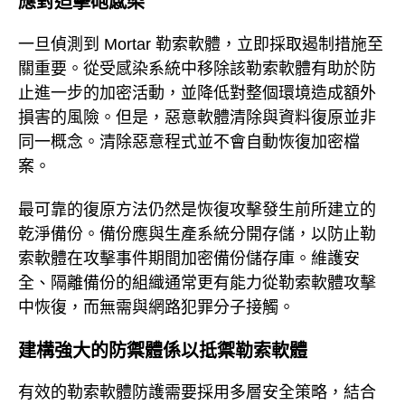
應對迫擊砲感染
一旦偵測到 Mortar 勒索軟體，立即採取遏制措施至
關重要。從受感染系統中移除該勒索軟體有助於防
止進一步的加密活動，並降低對整個環境造成額外
損害的風險。但是，惡意軟體清除與資料復原並非
同一概念。清除惡意程式並不會自動恢復加密檔
案。
最可靠的復原方法仍然是恢復攻擊發生前所建立的
乾淨備份。備份應與生產系統分開存儲，以防止勒
索軟體在攻擊事件期間加密備份儲存庫。維護安
全、隔離備份的組織通常更有能力從勒索軟體攻擊
中恢復，而無需與網路犯罪分子接觸。
建構強大的防禦體係以抵禦勒索軟體
有效的勒索軟體防護需要採用多層安全策略，結合