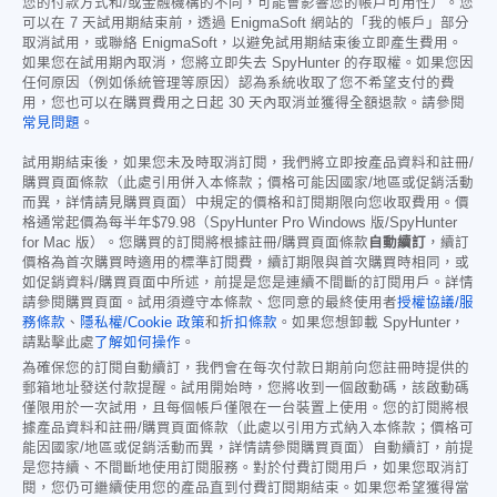
您的付款方式和/或金融機構的不同，可能會影響您的帳戶可用性）。您
可以在 7 天試用期結束前，透過 EnigmaSoft 網站的「我的帳戶」部分
取消試用，或聯絡 EnigmaSoft，以避免試用期結束後立即產生費用。
如果您在試用期內取消，您將立即失去 SpyHunter 的存取權。如果您因
任何原因（例如係統管理等原因）認為系統收取了您不希望支付的費
用，您也可以在購買費用之日起 30 天內取消並獲得全額退款。請參閱
常見問題
。
試用期結束後，如果您未及時取消訂閱，我們將立即按產品資料和註冊/
購買頁面條款（此處引用併入本條款；價格可能因國家/地區或促銷活動
而異，詳情請見購買頁面）中規定的價格和訂閱期限向您收取費用。價
格通常起價為每半年
$79.98
（SpyHunter Pro Windows 版/SpyHunter
for Mac 版）。您購買的訂閱將根據註冊/購買頁面條款
自動續訂
，續訂
價格為首次購買時適用的標準訂閱費，續訂期限與首次購買時相同，或
如促銷資料/購買頁面中所述，前提是您是連續不間斷的訂閱用戶。詳情
請參閱購買頁面。試用須遵守本條款、您同意的最終使用者
授權協議/服
務條款
、
隱私權/Cookie 政策
和
折扣條款
。如果您想卸載 SpyHunter，
請點擊此處
了解如何操作
。
為確保您的訂閱自動續訂，我們會在每次付款日期前向您註冊時提供的
郵箱地址發送付款提醒。試用開始時，您將收到一個啟動碼，該啟動碼
僅限用於一次試用，且每個帳戶僅限在一台裝置上使用。您的訂閱將根
據產品資料和註冊/購買頁面條款（此處以引用方式納入本條款；價格可
能因國家/地區或促銷活動而異，詳情請參閱購買頁面）自動續訂，前提
是您持續、不間斷地使用訂閱服務。對於付費訂閱用戶，如果您取消訂
閱，您仍可繼續使用您的產品直到付費訂閱期結束。如果您希望獲得當