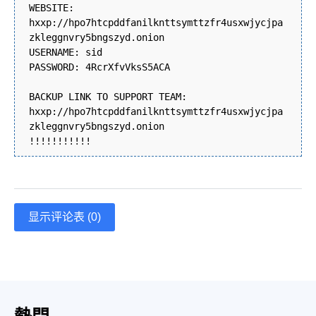
WEBSITE:
hxxp://hpo7htcpddfanilknttsymttzfr4usxwjycjpa
zkleggnvry5bngszyd.onion
USERNAME: sid
PASSWORD: 4RcrXfvVksS5ACA
BACKUP LINK TO SUPPORT TEAM:
hxxp://hpo7htcpddfanilknttsymttzfr4usxwjycjpa
zkleggnvry5bngszyd.onion
!!!!!!!!!!!
显示评论表 (0)
熱門