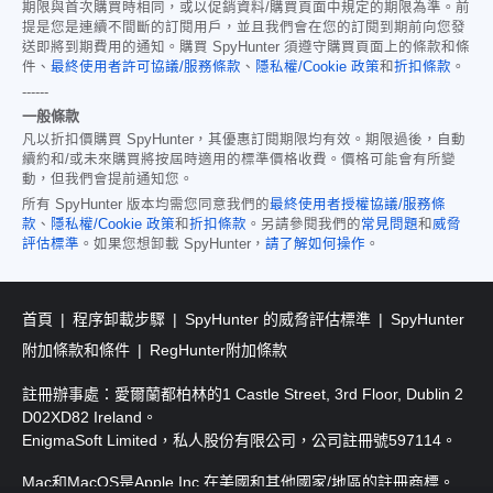
期限與首次購買時相同，或以促銷資料/購買頁面中規定的期限為準。前
提是您是連續不間斷的訂閱用戶，並且我們會在您的訂閱到期前向您發
送即將到期費用的通知。購買 SpyHunter 須遵守購買頁面上的條款和條
件、
最終使用者許可協議/服務條款
、
隱私權/Cookie 政策
和
折扣條款
。
------
一般條款
凡以折扣價購買 SpyHunter，其優惠訂閱期限均有效。期限過後，自動
續約和/或未來購買將按屆時適用的標準價格收費。價格可能會有所變
動，但我們會提前通知您。
所有 SpyHunter 版本均需您同意我們的
最終使用者授權協議/服務條
款
、
隱私權/Cookie 政策
和
折扣條款
。另請參閱我們的
常見問題
和
威脅
評估標準
。如果您想卸載 SpyHunter，
請了解如何操作
。
首頁
程序卸載步驟
SpyHunter 的威脅評估標準
SpyHunter
附加條款和條件
RegHunter附加條款
註冊辦事處：愛爾蘭都柏林的1 Castle Street, 3rd Floor, Dublin 2
D02XD82 Ireland。
EnigmaSoft Limited，私人股份有限公司，公司註冊號597114。
Mac和MacOS是Apple Inc.在美國和其他國家/地區的註冊商標。