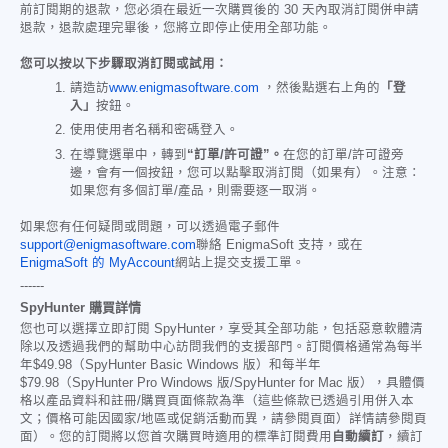
前訂閱期的退款，您必須在最近一次購買後的 30 天內取消訂閱併申請
退款，退款處理完畢後，您將立即停止使用全部功能。
您可以按以下步驟取消訂閱或試用：
請造訪
www.enigmasoftware.com
，然後點選右上角的
「登
入」
按鈕。
使用使用者名稱和密碼登入。
在導覽選單中，轉到
“訂單/許可證”。
在您的訂單/許可證旁
邊，會有一個按鈕，您可以點擊取消訂閱（如果有）。注意：
如果您有多個訂單/產品，則需要逐一取消。
如果您有任何疑問或問題，可以透過電子郵件
support@enigmasoftware.com
聯絡 EnigmaSoft 支持，或在
EnigmaSoft 的 MyAccount
網站上提交支援工單。
------
SpyHunter 購買詳情
您也可以選擇立即訂閱 SpyHunter，享受其全部功能，包括惡意軟體清
除以及透過我們的幫助中心訪問我們的支援部門。訂閱價格通常為每半
年
$49.98
（SpyHunter Basic Windows 版）和每半年
$79.98
（SpyHunter Pro Windows 版/SpyHunter for Mac 版），具體價
格以產品資料和註冊/購買頁面條款為準（這些條款已透過引用併入本
文；價格可能因國家/地區或促銷活動而異，請參閱頁面）詳情請參閱頁
面）。您的訂閱將以您首次購買時適用的標準訂閱費用
自動續訂
，續訂