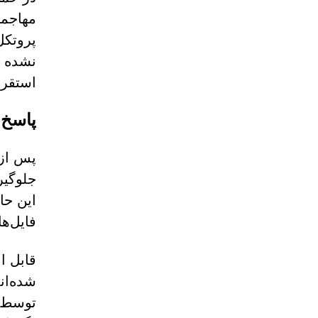
مهاجما
نشده د
استقرا
پاسخ 
جلوگیر
این حا
فایل‌ه
قابل ا
شده‌ان
توسط ب