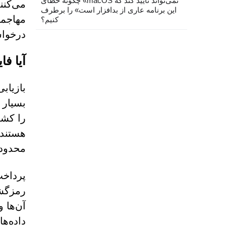
چگونه خطای «macOS نمی‌تواند تأیید کند که
می‌کنن
این برنامه عاری از بدافزار است» را برطرف
مهاجما
کنیم؟
درخواس
آیا ف
بازیاب
بسیار 
را کشف
هستند 
محدودی
پرداخت
رمزگشا
آن‌ها و
داده‌ه