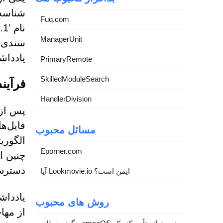
شناسه 
Fuq.com
ManagerUnit
یادداش
PrimaryRemote
SkilledModuleSearch
فرآین
HandlerDivision
فایل‌ه
مسائل محبوب
Eporner.com
چنین ا
دسترس 
آیا Lookmovie.io ایمن است؟
یادداش
روش های محبوب