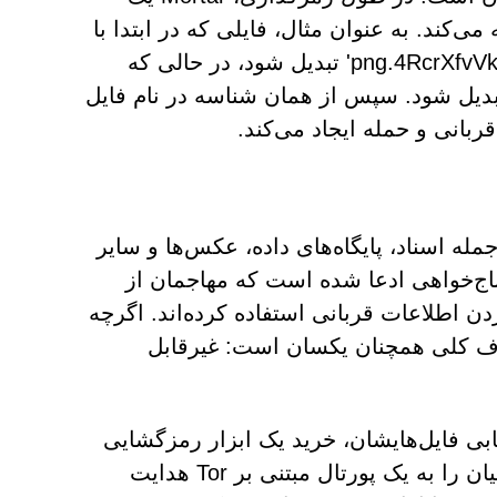
‌کند. به عنوان مثال، فایلی که در ابتدا با
نام '1.png' نامگذاری شده است، ممکن است به '1.png.4RcrXfvVksS5ACA' تبدیل شود، در حالی که
مانند '2.pdf' می‌تواند به '2.pdf.4RcrXfvVksS5ACA' تبدیل شود. سپس از همان شناسه در نام فایل
بانی و حمله ایجاد می‌کند.
ی از داده‌ها، از جمله اسناد، پایگاه‌های داده، عکس‌ها و سایر
باج‌خواهی ادعا شده است که مهاجمان از
AES-256 و RSA-2048 برای قفل کردن اطلاعات قربانی استفاده کرده‌اند. اگرچه
 هدف کلی همچنان یکسان است: غیرقابل
یابی فایل‌هایشان، خرید یک ابزار رمزگشایی
از مهاجمان است. مجرمان به جای تعیین مبلغ ثابت باج، قربانیان را به یک پورتال مبتنی بر Tor هدایت