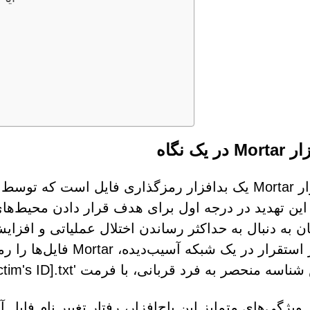
 در یک نگاه
باج‌افزار Mortar یک بدافزار رمزگذاری فایل است 
ین تهدید در درجه اول برای هدف قرار دادن محیط‌
ن به دنبال به حداکثر رساندن اختلال عملیاتی و افزای
پس از استقرار در یک شب
نحصر به فرد قربانی، با فرمت 'README-[victim's ID].txt'، از خود به جا می‌گذارد.