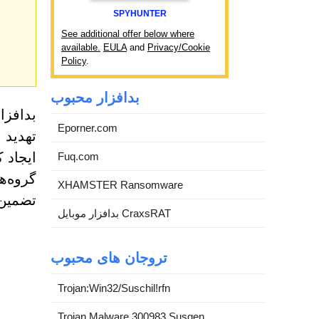
SPYHUNTER
See additional offer below where
available.
EULA
and
Privacy/Cookie
Policy
.
بدافزار محبوب
بدافزا
Eporner.com
تهدید 
ایجاد 
Fuq.com
گروه‌ه
XHAMSTER Ransomware
تضمین 
بدافزار موبایل CraxsRAT
تروجان های محبوب
Trojan:Win32/Suschil!rfn
Trojan.Malware.300983.Susgen