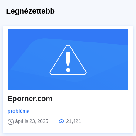
Legnézettebb
Eporner.com
probléma
április 23, 2025
21,421