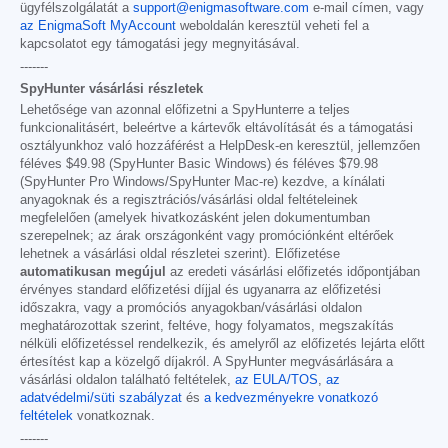
ügyfélszolgálatát a
support@enigmasoftware.com
e-mail címen, vagy
az EnigmaSoft MyAccount
weboldalán keresztül veheti fel a
kapcsolatot egy támogatási jegy megnyitásával.
-------
SpyHunter vásárlási részletek
Lehetősége van azonnal előfizetni a SpyHunterre a teljes
funkcionalitásért, beleértve a kártevők eltávolítását és a támogatási
osztályunkhoz való hozzáférést a HelpDesk-en keresztül, jellemzően
féléves
$49.98
(SpyHunter Basic Windows) és féléves
$79.98
(SpyHunter Pro Windows/SpyHunter Mac-re) kezdve, a kínálati
anyagoknak és a regisztrációs/vásárlási oldal feltételeinek
megfelelően (amelyek hivatkozásként jelen dokumentumban
szerepelnek; az árak országonként vagy promóciónként eltérőek
lehetnek a vásárlási oldal részletei szerint). Előfizetése
automatikusan megújul
az eredeti vásárlási előfizetés időpontjában
érvényes standard előfizetési díjjal és ugyanarra az előfizetési
időszakra, vagy a promóciós anyagokban/vásárlási oldalon
meghatározottak szerint, feltéve, hogy folyamatos, megszakítás
nélküli előfizetéssel rendelkezik, és amelyről az előfizetés lejárta előtt
értesítést kap a közelgő díjakról. A SpyHunter megvásárlására a
vásárlási oldalon található feltételek,
az EULA/TOS
,
az
adatvédelmi/süti szabályzat
és
a kedvezményekre vonatkozó
feltételek
vonatkoznak.
-------