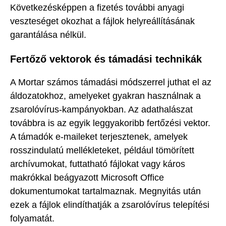
Következésképpen a fizetés további anyagi
veszteséget okozhat a fájlok helyreállításának
garantálása nélkül.
Fertőző vektorok és támadási technikák
A Mortar számos támadási módszerrel juthat el az
áldozatokhoz, amelyeket gyakran használnak a
zsarolóvírus-kampányokban. Az adathalászat
továbbra is az egyik leggyakoribb fertőzési vektor.
A támadók e-maileket terjesztenek, amelyek
rosszindulatú mellékleteket, például tömörített
archívumokat, futtatható fájlokat vagy káros
makrókkal beágyazott Microsoft Office
dokumentumokat tartalmaznak. Megnyitás után
ezek a fájlok elindíthatják a zsarolóvírus telepítési
folyamatát.