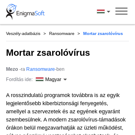
Skip
to
Magyar
content
Veszély-adatbázis
Ransomware
Mortar zsarolóvírus
Mortar zsarolóvírus
Mezo
-ra
Ransomware
-ben
Fordítás ide:
Magyar
A rosszindulatú programok továbbra is az egyik
legjelentősebb kiberbiztonsági fenyegetés,
amellyel a szervezetek és az egyének egyaránt
szembesülnek. A modern zsarolóvírus-támadások
órákon belül megzavarhatják az üzleti működést,