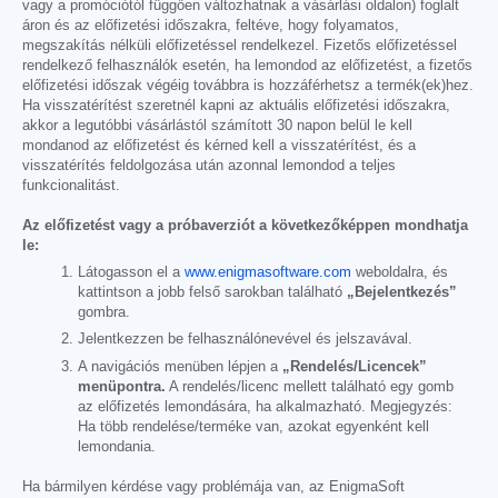
vagy a promóciótól függően változhatnak a vásárlási oldalon) foglalt
áron és az előfizetési időszakra, feltéve, hogy folyamatos,
megszakítás nélküli előfizetéssel rendelkezel. Fizetős előfizetéssel
rendelkező felhasználók esetén, ha lemondod az előfizetést, a fizetős
előfizetési időszak végéig továbbra is hozzáférhetsz a termék(ek)hez.
Ha visszatérítést szeretnél kapni az aktuális előfizetési időszakra,
akkor a legutóbbi vásárlástól számított 30 napon belül le kell
mondanod az előfizetést és kérned kell a visszatérítést, és a
visszatérítés feldolgozása után azonnal lemondod a teljes
funkcionalitást.
Az előfizetést vagy a próbaverziót a következőképpen mondhatja
le:
Látogasson el a
www.enigmasoftware.com
weboldalra, és
kattintson a jobb felső sarokban található
„Bejelentkezés”
gombra.
Jelentkezzen be felhasználónevével és jelszavával.
A navigációs menüben lépjen a
„Rendelés/Licencek”
menüpontra.
A rendelés/licenc mellett található egy gomb
az előfizetés lemondására, ha alkalmazható. Megjegyzés:
Ha több rendelése/terméke van, azokat egyenként kell
lemondania.
Ha bármilyen kérdése vagy problémája van, az EnigmaSoft