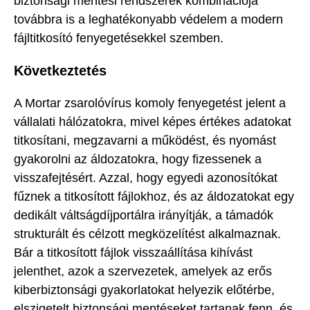
biztonsági mentési rendszerek kombinációja
továbbra is a leghatékonyabb védelem a modern
fájltitkosító fenyegetésekkel szemben.
Következtetés
A Mortar zsarolóvírus komoly fenyegetést jelent a
vállalati hálózatokra, mivel képes értékes adatokat
titkosítani, megzavarni a működést, és nyomást
gyakorolni az áldozatokra, hogy fizessenek a
visszafejtésért. Azzal, hogy egyedi azonosítókat
fűznek a titkosított fájlokhoz, és az áldozatokat egy
dedikált váltságdíjportálra irányítják, a támadók
strukturált és célzott megközelítést alkalmaznak.
Bár a titkosított fájlok visszaállítása kihívást
jelenthet, azok a szervezetek, amelyek az erős
kiberbiztonsági gyakorlatokat helyezik előtérbe,
elszigetelt biztonsági mentéseket tartanak fenn, és