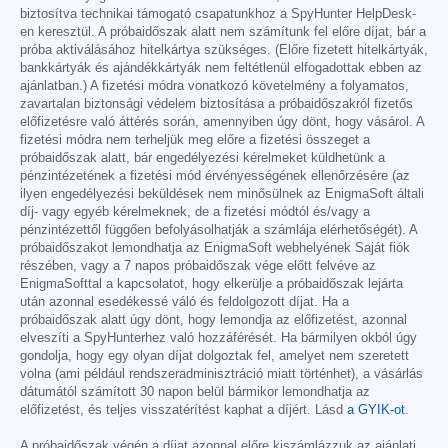
biztosítva technikai támogató csapatunkhoz a SpyHunter HelpDesk-
en keresztül. A próbaidőszak alatt nem számítunk fel előre díjat, bár a
próba aktiválásához hitelkártya szükséges. (Előre fizetett hitelkártyák,
bankkártyák és ajándékkártyák nem feltétlenül elfogadottak ebben az
ajánlatban.) A fizetési módra vonatkozó követelmény a folyamatos,
zavartalan biztonsági védelem biztosítása a próbaidőszakról fizetős
előfizetésre való áttérés során, amennyiben úgy dönt, hogy vásárol. A
fizetési módra nem terheljük meg előre a fizetési összeget a
próbaidőszak alatt, bár engedélyezési kérelmeket küldhetünk a
pénzintézetének a fizetési mód érvényességének ellenőrzésére (az
ilyen engedélyezési beküldések nem minősülnek az EnigmaSoft általi
díj- vagy egyéb kérelmeknek, de a fizetési módtól és/vagy a
pénzintézettől függően befolyásolhatják a számlája elérhetőségét). A
próbaidőszakot lemondhatja az EnigmaSoft webhelyének Saját fiók
részében, vagy a 7 napos próbaidőszak vége előtt felvéve az
EnigmaSofttal a kapcsolatot, hogy elkerülje a próbaidőszak lejárta
után azonnal esedékessé váló és feldolgozott díjat. Ha a
próbaidőszak alatt úgy dönt, hogy lemondja az előfizetést, azonnal
elveszíti a SpyHunterhez való hozzáférését. Ha bármilyen okból úgy
gondolja, hogy egy olyan díjat dolgoztak fel, amelyet nem szeretett
volna (ami például rendszeradminisztráció miatt történhet), a vásárlás
dátumától számított 30 napon belül bármikor lemondhatja az
előfizetést, és teljes visszatérítést kaphat a díjért. Lásd
a GYIK-ot
.
A próbaidőszak végén a díjat azonnal előre kiszámlázzuk az ajánlati