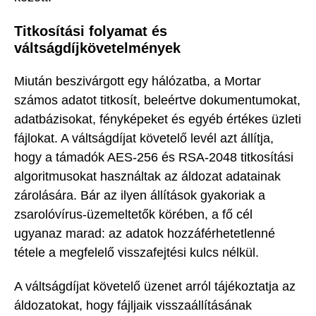
Titkosítási folyamat és
váltságdíjkövetelmények
Miután beszivárgott egy hálózatba, a Mortar
számos adatot titkosít, beleértve dokumentumokat,
adatbázisokat, fényképeket és egyéb értékes üzleti
fájlokat. A váltságdíjat követelő levél azt állítja,
hogy a támadók AES-256 és RSA-2048 titkosítási
algoritmusokat használtak az áldozat adatainak
zárolására. Bár az ilyen állítások gyakoriak a
zsarolóvírus-üzemeltetők körében, a fő cél
ugyanaz marad: az adatok hozzáférhetetlenné
tétele a megfelelő visszafejtési kulcs nélkül.
A váltságdíjat követelő üzenet arról tájékoztatja az
áldozatokat, hogy fájljaik visszaállításának