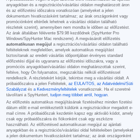
anyagokban és a regisztrációs/vásárlási oldalon meghatározott áron
és az előfizetési időszakra vonatkozóan (amelyeket a jelen
dokumentum hivatkozásként tartalmaz; az árak országonként vagy
promóciónként eltérőek lehetnek a vásárlási oldalon található
részletek szerint), amennyiben nem mondta le időben az előfizetést.
Az árak általában félévente
$79.98
kezdődnek (SpyHunter Pro
Windows/SpyHunter Mac rendszerre). A megvásárolt előfizetés
automatikusan megújul
a regisztrációs/vásárlási oldalon található
feltételeknek megfelelően, amelyek automatikus megújítást
biztosítanak az eredeti vásárlás időpontjában érvényes standard
előfizetési díjjal és ugyanarra az előfizetési időszakra, vagy a
promóciós anyagokban/vásárlási oldalon meghatározottak szerint,
feltéve, hogy Ön folyamatos, megszakítás nélküli előfizetéssel
rendelkezik. A részletekért kérjük, tekintse meg a vásárlási oldalt. A
próbaidőszakra a jelen Feltételek,
az EULA/TOS
,
az Adatvédelmi/Süti
Szabályzat
és
a Kedvezményfeltételek
vonatkoznak. Ha el szeretné
távolítani a SpyHuntert,
tudjon meg többet arról, hogyan
.
Az előfizetés automatikus megújításának fizetéséhez minden fizetési
dátum előtt e-mail emlékeztetőt küldünk a regisztrációkor megadott e-
mail címre. A próbaidőszak kezdetén kapsz egy aktiváló kódot, amely
csak egy próbaidőszakra és fiókonként csak egy eszközre
használható. Az előfizetésed automatikusan megújul az ajánlati
anyagokban és a regisztrációs/vásárlási oldal feltételeiben (amelyeket
a jelen dokumentum hivatkozásként tartalmaz; az árak országonként