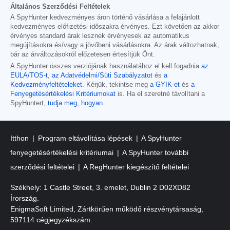
Általános Szerződési Feltételek
A SpyHunter kedvezményes áron történő vásárlása a felajánlott
kedvezményes előfizetési időszakra érvényes. Ezt követően az akkor
érvényes standard árak lesznek érvényesek az automatikus
megújításokra és/vagy a jövőbeni vásárlásokra. Az árak változhatnak,
bár az árváltozásokról előzetesen értesítjük Önt.
A SpyHunter összes verziójának használatához el kell fogadnia
az
EULA/TOS-t
,
az Adatvédelmi/Süti Szabályzatot
és
a
Kedvezményfeltételeket
. Kérjük, tekintse meg
a GYIK-et
és
a
Fenyegetésértékelési Kritériumokat
is. Ha el szeretné távolítani a
SpyHuntert,
tudja meg, hogyan
.
Itthon
Program eltávolítása lépések
A SpyHunter
fenyegetésértékelési kritériumai
A SpyHunter további
szerződési feltételei
A RegHunter kiegészítő feltételei
Székhely: 1 Castle Street, 3. emelet, Dublin 2 D02XD82
Írország.
EnigmaSoft Limited, Zártkörűen működő részvénytársaság,
597114 cégjegyzékszám.