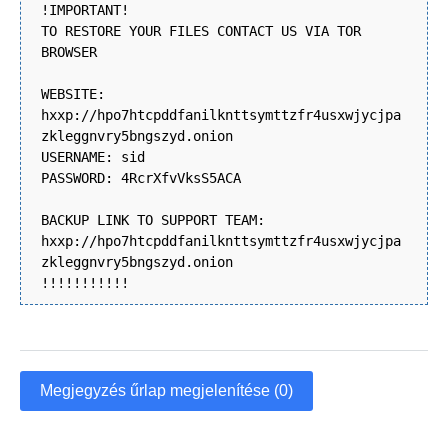
!IMPORTANT!
TO RESTORE YOUR FILES CONTACT US VIA TOR
BROWSER
WEBSITE:
hxxp://hpo7htcpddfanilknttsymttzfr4usxwjycjpa
zkleggnvry5bngszyd.onion
USERNAME: sid
PASSWORD: 4RcrXfvVksS5ACA
BACKUP LINK TO SUPPORT TEAM:
hxxp://hpo7htcpddfanilknttsymttzfr4usxwjycjpa
zkleggnvry5bngszyd.onion
!!!!!!!!!!!
Megjegyzés űrlap megjelenítése (0)