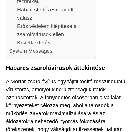
technikák
Habarcsfertőzésre adott
válasz
Erős védelem kiépítése a
zsarolóvírusok ellen
Következtetés
System Messages
Habarcs zsarolóvírusok áttekintése
A Mortar zsarolóvírus egy fájltitkosító rosszindulatú
vírustörzs, amelyet kiberbiztonsági kutatók
azonosítottak. A fenyegetés elsősorban a vállalati
környezeteket célozza meg, ahol a támadók a
működési zavarok maximalizálására és az
áldozatokra nehezedő nyomás fokozására
törekszenek, hogy váltságdíjat fizessenek. Miután