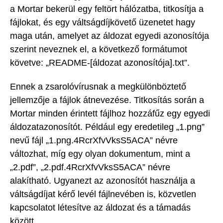
a Mortar bekerül egy feltört hálózatba, titkosítja a
fájlokat, és egy váltságdíjkövető üzenetet hagy
maga után, amelyet az áldozat egyedi azonosítója
szerint neveznek el, a következő formátumot
követve: „README-[áldozat azonosítója].txt”.
Ennek a zsarolóvírusnak a megkülönböztető
jellemzője a fájlok átnevezése. Titkosítás során a
Mortar minden érintett fájlhoz hozzáfűz egy egyedi
áldozatazonosítót. Például egy eredetileg „1.png”
nevű fájl „1.png.4RcrXfvVksS5ACA” névre
változhat, míg egy olyan dokumentum, mint a
„2.pdf”, „2.pdf.4RcrXfvVksS5ACA” névre
alakítható. Ugyanezt az azonosítót használja a
váltságdíjat kérő levél fájlnevében is, közvetlen
kapcsolatot létesítve az áldozat és a támadás
között.