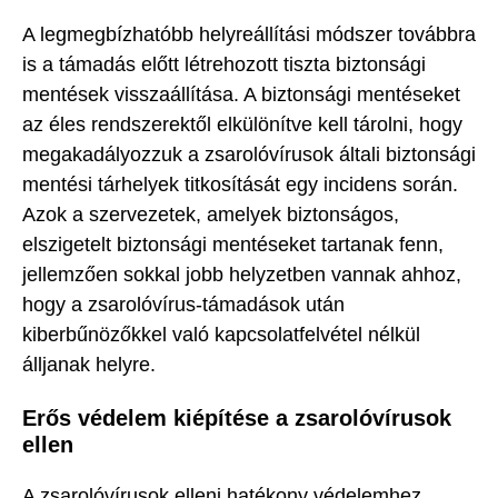
A legmegbízhatóbb helyreállítási módszer továbbra
is a támadás előtt létrehozott tiszta biztonsági
mentések visszaállítása. A biztonsági mentéseket
az éles rendszerektől elkülönítve kell tárolni, hogy
megakadályozzuk a zsarolóvírusok általi biztonsági
mentési tárhelyek titkosítását egy incidens során.
Azok a szervezetek, amelyek biztonságos,
elszigetelt biztonsági mentéseket tartanak fenn,
jellemzően sokkal jobb helyzetben vannak ahhoz,
hogy a zsarolóvírus-támadások után
kiberbűnözőkkel való kapcsolatfelvétel nélkül
álljanak helyre.
Erős védelem kiépítése a zsarolóvírusok
ellen
A zsarolóvírusok elleni hatékony védelemhez