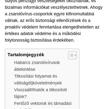
súlyos pénzügyi veszteségeket okozhatnak, és
bizalmas információkat veszélyeztethetnek. Ahogy
a zsarolóvírus-csoportok egyre kifinomultabbá
válnak, az erős biztonsági ellenőrzések és a
proaktív védelem fenntartása elengedhetetlen az
értékes adatok védelme és a működési
folytonosság biztosítása érdekében.
Tartalomjegyzék
Habarcs zsarolóvírusok
áttekintése
Titkosítási folyamat és
váltságdíjkövetelmények
Visszaállíthatók a titkosított
fájlok?
Fertőző vektorok és támadási