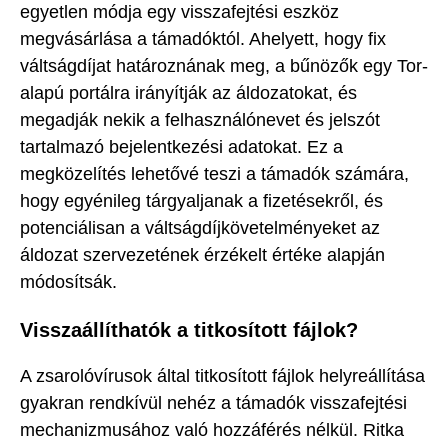
egyetlen módja egy visszafejtési eszköz
megvásárlása a támadóktól. Ahelyett, hogy fix
váltságdíjat határoznának meg, a bűnözők egy Tor-
alapú portálra irányítják az áldozatokat, és
megadják nekik a felhasználónevet és jelszót
tartalmazó bejelentkezési adatokat. Ez a
megközelítés lehetővé teszi a támadók számára,
hogy egyénileg tárgyaljanak a fizetésekről, és
potenciálisan a váltságdíjkövetelményeket az
áldozat szervezetének érzékelt értéke alapján
módosítsák.
Visszaállíthatók a titkosított fájlok?
A zsarolóvírusok által titkosított fájlok helyreállítása
gyakran rendkívül nehéz a támadók visszafejtési
mechanizmusához való hozzáférés nélkül. Ritka