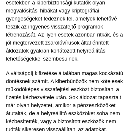
esetekben a kiberbiztonsági kutatók olyan
megvalósítási hibákat vagy kriptográfiai
gyengeségeket fedeznek fel, amelyek lehetővé
teszik az ingyenes visszafejtő programok
létrehozását. Az ilyen esetek azonban ritkák, és a
jól megtervezett zsarolóvírusok által érintett
áldozatok gyakran korlátozott helyreállítási
lehetőségekkel szembesülnek.
A váltságdíj kifizetése általában magas kockázatú
döntésnek számít. A kiberbűnözők nem kötelesek
működőképes visszafejtési eszközt biztosítani a
fizetés kézhezvétele után. Sok áldozat tapasztalt
már olyan helyzetet, amikor a pénzeszközöket
átutalták, de a helyreállító eszközöket soha nem
kézbesítették, vagy a biztosított eszközök nem
tudták sikeresen visszaállítani az adatokat.