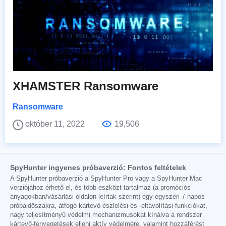
XHAMSTER Ransomware
Ransomware
október 11, 2022
19,506
SpyHunter ingyenes próbaverzió: Fontos feltételek
A SpyHunter próbaverzió a SpyHunter Pro vagy a SpyHunter Mac
verziójához érhető el, és több eszközt tartalmaz (a promóciós
anyagokban/vásárlási oldalon leírtak szerint) egy egyszeri 7 napos
próbaidőszakra, átfogó kártevő-észlelési és -eltávolítási funkciókat,
nagy teljesítményű védelmi mechanizmusokat kínálva a rendszer
kártevő-fenyegetések elleni aktív védelmére, valamint hozzáférést