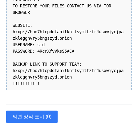
TO RESTORE YOUR FILES CONTACT US VIA TOR
BROWSER
WEBSITE:
hxxp://hpo7htcpddfanilknttsymttzfr4usxwjycjpa
zkleggnvry5bngszyd.onion
USERNAME: sid
PASSWORD: 4RcrXfvVksS5ACA
BACKUP LINK TO SUPPORT TEAM:
hxxp://hpo7htcpddfanilknttsymttzfr4usxwjycjpa
zkleggnvry5bngszyd.onion
!!!!!!!!!!!
의견 양식 표시 (0)