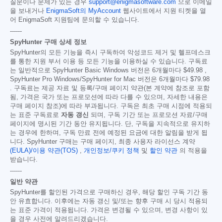
질문이나 문제가 있는 경우
support@enigmasoftware.com
으로 이메일
을 보내거나
EnigmaSoft의 MyAccount
웹사이트에서 지원 티켓을 열
어 EnigmaSoft 지원팀에 문의할 수 있습니다.
------
SpyHunter 구매 상세 정보
SpyHunter의 모든 기능을 즉시 구독하여 악성코드 제거 및 헬프데스크
를 통한 지원 부서 이용 등 모든 기능을 이용하실 수 있습니다. 구독료
는 일반적으로 SpyHunter Basic Windows 버전은 6개월마다
$49.98
,
SpyHunter Pro Windows/SpyHunter for Mac 버전은 6개월마다
$79.98
. 구독료는 제공 자료 및 등록/구매 페이지 약관(본 계약에 참조로 포함
됨, 가격은 국가 또는 프로모션에 따라 다를 수 있으며, 자세한 내용은
구매 페이지 참조)에 따라 부과됩니다. 구독은 최초 구매 시점에 적용되
는 표준 구독료로
자동 갱신
되며, 구독 기간 또는 프로모션 자료/구매
페이지에 명시된 기간 동안 유지됩니다. 단, 구독을 지속적으로 유지하
는 경우에 한하며, 구독 만료 전에 예정된 요금에 대한 알림을 받게 됩
니다. SpyHunter 구매는 구매 페이지, 최종 사용자 라이선스 계약
(EULA)/이용 약관(TOS)
,
개인정보/쿠키 정책
및
할인 약관
의 적용을
받습니다.
------
일반 약관
SpyHunter를 할인된 가격으로 구매하신 경우, 해당 할인 구독 기간 동
안 유효합니다. 이후에는 자동 갱신 및/또는 향후 구매 시 당시 적용되
는 표준 가격이 적용됩니다. 가격은 변경될 수 있으며, 변경 사항이 있
을 경우 사전에 알려드리겠습니다.