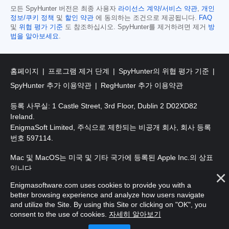
모든 SpyHunter 버전은 최종 사용자
라이선스 계약/서비스 약관
,
개인
정보/쿠키 정책
및
할인 약관
에 동의하는 조건으로 제공됩니다.
FAQ
및
위협 평가 기준
도 참조하십시오. SpyHunter를 제거하려면 제거
방
법을 알아보세요
.
홈페이지
프로그램 제거 단계
SpyHunter의 위협 평가 기준
SpyHunter 추가 이용약관
RegHunter 추가 이용약관
등록 사무실: 1 Castle Street, 3rd Floor, Dublin 2 D02XD82
Ireland.
EnigmaSoft Limited, 주식으로 제한되는 비공개 회사, 회사 등록
번호 597114.
Mac 및 MacOS는 미국 및 기타 국가에 등록된 Apple Inc.의 상표
입니다.
Enigmasoftware.com uses cookies to provide you with a
저작권 2016-
2026
. EnigmaSoft Ltd. 판권 소유.
better browsing experience and analyze how users navigate
and utilize the Site. By using this Site or clicking on "OK", you
consent to the use of cookies.
자세히 알아보기