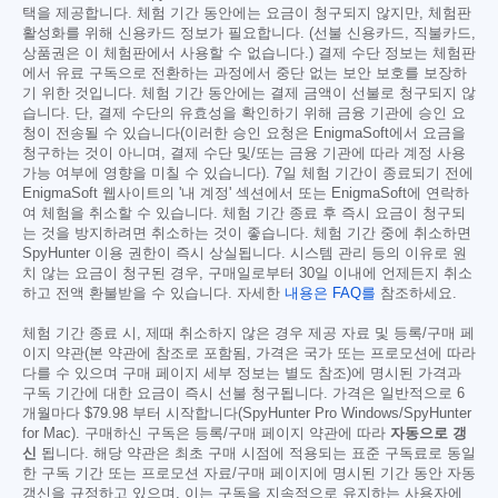
택을 제공합니다. 체험 기간 동안에는 요금이 청구되지 않지만, 체험판
활성화를 위해 신용카드 정보가 필요합니다. (선불 신용카드, 직불카드,
상품권은 이 체험판에서 사용할 수 없습니다.) 결제 수단 정보는 체험판
에서 유료 구독으로 전환하는 과정에서 중단 없는 보안 보호를 보장하
기 위한 것입니다. 체험 기간 동안에는 결제 금액이 선불로 청구되지 않
습니다. 단, 결제 수단의 유효성을 확인하기 위해 금융 기관에 승인 요
청이 전송될 수 있습니다(이러한 승인 요청은 EnigmaSoft에서 요금을
청구하는 것이 아니며, 결제 수단 및/또는 금융 기관에 따라 계정 사용
가능 여부에 영향을 미칠 수 있습니다). 7일 체험 기간이 종료되기 전에
EnigmaSoft 웹사이트의 '내 계정' 섹션에서 또는 EnigmaSoft에 연락하
여 체험을 취소할 수 있습니다. 체험 기간 종료 후 즉시 요금이 청구되
는 것을 방지하려면 취소하는 것이 좋습니다. 체험 기간 중에 취소하면
SpyHunter 이용 권한이 즉시 상실됩니다. 시스템 관리 등의 이유로 원
치 않는 요금이 청구된 경우, 구매일로부터 30일 이내에 언제든지 취소
하고 전액 환불받을 수 있습니다. 자세한
내용은 FAQ를
참조하세요.
체험 기간 종료 시, 제때 취소하지 않은 경우 제공 자료 및 등록/구매 페
이지 약관(본 약관에 참조로 포함됨, 가격은 국가 또는 프로모션에 따라
다를 수 있으며 구매 페이지 세부 정보는 별도 참조)에 명시된 가격과
구독 기간에 대한 요금이 즉시 선불 청구됩니다. 가격은 일반적으로 6
개월마다
$79.98
부터 시작합니다(SpyHunter Pro Windows/SpyHunter
for Mac). 구매하신 구독은 등록/구매 페이지 약관에 따라
자동으로 갱
신
됩니다. 해당 약관은 최초 구매 시점에 적용되는 표준 구독료로 동일
한 구독 기간 또는 프로모션 자료/구매 페이지에 명시된 기간 동안 자동
갱신을 규정하고 있으며, 이는 구독을 지속적으로 유지하는 사용자에