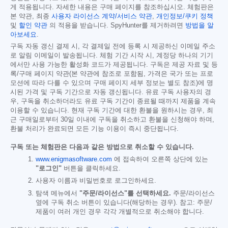
게 적용됩니다. 자세한 내용은 구매 페이지를 참조하십시오. 체험판은
본 약관, 최종
사용자 라이선스 계약/서비스 약관
,
개인정보/쿠키 정책
및
할인 약관
의 적용을 받습니다. SpyHunter를 제거하려면
방법을 알
아보세요
.
구독 자동 갱신 결제 시, 각 결제일 전에 등록 시 제공하신 이메일 주소
로 알림 이메일이 발송됩니다. 체험 기간 시작 시, 계정당 하나의 기기
에서만 사용 가능한 활성화 코드가 제공됩니다. 구독은 제공 자료 및 등
록/구매 페이지 약관(본 약관에 참조로 포함됨, 가격은 국가 또는 프로
모션에 따라 다를 수 있으며 구매 페이지 세부 정보는 별도 참조)에 명
시된 가격 및 구독 기간으로 자동 갱신됩니다. 유료 구독 사용자의 경
우, 구독을 취소하더라도 유료 구독 기간이 종료될 때까지 제품을 계속
이용할 수 있습니다. 현재 구독 기간에 대한 환불을 원하시는 경우, 최
근 구매일로부터 30일 이내에 구독을 취소하고 환불을 신청해야 하며,
환불 처리가 완료되면 모든 기능 이용이 즉시 중단됩니다.
구독 또는 체험판은 다음과 같은 방법으로 취소할 수 있습니다.
www.enigmasoftware.com
에 접속하여 오른쪽 상단에 있는
"로그인"
버튼을 클릭하세요.
사용자 이름과 비밀번호로 로그인하세요.
탐색 메뉴에서
"주문/라이선스"를 선택하세요.
주문/라이선스
옆에 구독 취소 버튼이 있습니다(해당하는 경우). 참고: 주문/
제품이 여러 개인 경우 각각 개별적으로 취소해야 합니다.