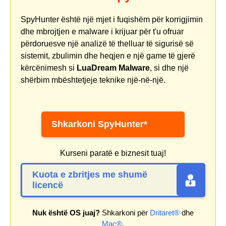
SpyHunter është një mjet i fuqishëm për korrigjimin
dhe mbrojtjen e malware i krijuar për t'u ofruar
përdoruesve një analizë të thelluar të sigurisë së
sistemit, zbulimin dhe heqjen e një game të gjerë
kërcënimesh si
LuaDream Malware
, si dhe një
shërbim mbështetjeje teknike një-në-një.
Shkarkoni SpyHunter*
Kurseni paratë e biznesit tuaj!
Kuota e zbritjes me shumë
licencë
Nuk është OS juaj?
Shkarkoni për
Dritaret®
dhe
Mac®
.