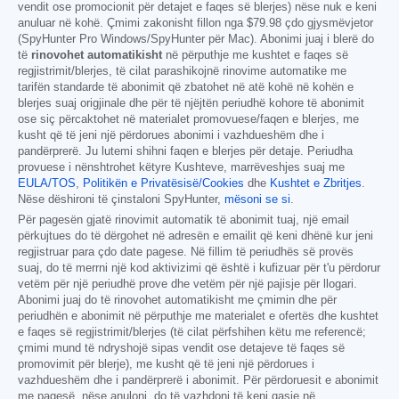
vendit ose promocionit për detajet e faqes së blerjes) nëse nuk e keni
anuluar në kohë. Çmimi zakonisht fillon nga
$79.98
çdo gjysmëvjetor
(SpyHunter Pro Windows/SpyHunter për Mac). Abonimi juaj i blerë do
të
rinovohet automatikisht
në përputhje me kushtet e faqes së
regjistrimit/blerjes, të cilat parashikojnë rinovime automatike me
tarifën standarde të abonimit që zbatohet në atë kohë në kohën e
blerjes suaj origjinale dhe për të njëjtën periudhë kohore të abonimit
ose siç përcaktohet në materialet promovuese/faqen e blerjes, me
kusht që të jeni një përdorues abonimi i vazhdueshëm dhe i
pandërprerë. Ju lutemi shihni faqen e blerjes për detaje. Periudha
provuese i nënshtrohet këtyre Kushteve, marrëveshjes suaj me
EULA/TOS
,
Politikën e Privatësisë/Cookies
dhe
Kushtet e Zbritjes
.
Nëse dëshironi të çinstaloni SpyHunter,
mësoni se si
.
Për pagesën gjatë rinovimit automatik të abonimit tuaj, një email
përkujtues do të dërgohet në adresën e emailit që keni dhënë kur jeni
regjistruar para çdo date pagese. Në fillim të periudhës së provës
suaj, do të merrni një kod aktivizimi që është i kufizuar për t'u përdorur
vetëm për një periudhë prove dhe vetëm për një pajisje për llogari.
Abonimi juaj do të rinovohet automatikisht me çmimin dhe për
periudhën e abonimit në përputhje me materialet e ofertës dhe kushtet
e faqes së regjistrimit/blerjes (të cilat përfshihen këtu me referencë;
çmimi mund të ndryshojë sipas vendit ose detajeve të faqes së
promovimit për blerje), me kusht që të jeni një përdorues i
vazhdueshëm dhe i pandërprerë i abonimit. Për përdoruesit e abonimit
me pagesë, nëse anuloni, do të vazhdoni të keni qasje në