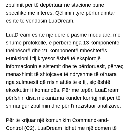
zbulimit për të depërtuar në stacione pune
specifike me interes. Qëllimi i tyre përfundimtar
është të vendosin LuaDream.
LuaDream është një derë e pasme modulare, me
shumë protokolle, e përbërë nga 13 komponentë
thelbësorë dhe 21 komponentë mbështetës.
Funksioni i tij kryesor është të eksplorojë
informacionin e sistemit dhe të përdoruesit, përveç
menaxhimit të shtojcave të ndryshme të ofruara
nga sulmuesit që rrisin aftësitë e tij, siç është
ekzekutimi i komandës. Për më tepër, LuaDream
përfshin disa mekanizma kundër korrigjimit për të
shmangur zbulimin dhe për t'i rezistuar analizave.
Për të krijuar një komunikim Command-and-
Control (C2), LuaDream lidhet me një domen të