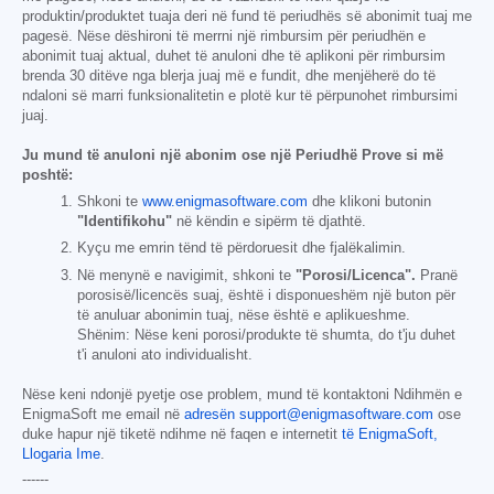
produktin/produktet tuaja deri në fund të periudhës së abonimit tuaj me
pagesë. Nëse dëshironi të merrni një rimbursim për periudhën e
abonimit tuaj aktual, duhet të anuloni dhe të aplikoni për rimbursim
brenda 30 ditëve nga blerja juaj më e fundit, dhe menjëherë do të
ndaloni së marri funksionalitetin e plotë kur të përpunohet rimbursimi
juaj.
Ju mund të anuloni një abonim ose një Periudhë Prove si më
poshtë:
Shkoni te
www.enigmasoftware.com
dhe klikoni butonin
"Identifikohu"
në këndin e sipërm të djathtë.
Kyçu me emrin tënd të përdoruesit dhe fjalëkalimin.
Në menynë e navigimit, shkoni te
"Porosi/Licenca".
Pranë
porosisë/licencës suaj, është i disponueshëm një buton për
të anuluar abonimin tuaj, nëse është e aplikueshme.
Shënim: Nëse keni porosi/produkte të shumta, do t'ju duhet
t'i anuloni ato individualisht.
Nëse keni ndonjë pyetje ose problem, mund të kontaktoni Ndihmën e
EnigmaSoft me email në
adresën support@enigmasoftware.com
ose
duke hapur një tiketë ndihme në faqen e internetit
të EnigmaSoft,
Llogaria Ime
.
------