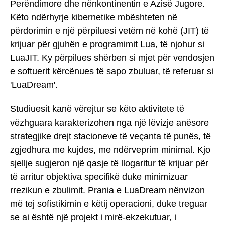
Perëndimore dhe nënkontinentin e Azisë Jugore.
Këto ndërhyrje kibernetike mbështeten në
përdorimin e një përpiluesi vetëm në kohë (JIT) të
krijuar për gjuhën e programimit Lua, të njohur si
LuaJIT. Ky përpilues shërben si mjet për vendosjen
e softuerit kërcënues të sapo zbuluar, të referuar si
'LuaDream'.
Studiuesit kanë vërejtur se këto aktivitete të
vëzhguara karakterizohen nga një lëvizje anësore
strategjike drejt stacioneve të veçanta të punës, të
zgjedhura me kujdes, me ndërveprim minimal. Kjo
sjellje sugjeron një qasje të llogaritur të krijuar për
të arritur objektiva specifikë duke minimizuar
rrezikun e zbulimit. Prania e LuaDream nënvizon
më tej sofistikimin e këtij operacioni, duke treguar
se ai është një projekt i mirë-ekzekutuar, i