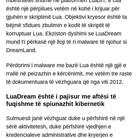
mbështetet shumë në platformën LuaJIT, e cila
është një përpilues vetëm në kohë i krijuar për
gjuhën e skriptimit Lua. Objektivi kryesor është ta
bëjmë sfidues zbulimin e kodit të skriptit të
korruptuar Lua. Ekziston dyshimi se LuaDream
mund t'i përkasë një lloji të ri malware të njohur si
DreamLand.
Përdorimi i malware me bazë Lua është një gjë e
rrallë në peizazhin e kërcënimit, me vetëm tre raste
të dokumentuara të vëzhguara që nga viti 2012.
LuaDream është i pajisur me aftësi të
fuqishme të spiunazhit kibernetik
Sulmuesit janë vëzhguar duke u përfshirë në një
sërë aktivitetesh, duke përfshirë vjedhjen e
kredencialeve administrative dhe kryerjen e