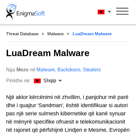
Skip
to
Shqip
content
Threat Database
Malware
LuaDream Malware
LuaDream Malware
Nga
Mezo
në
Malware
,
Backdoors
,
Stealers
Përkthe në:
Shqip
Një aktor kërcënimi në zhvillim, i panjohur më parë
dhe i quajtur 'Sandman', është identifikuar si autori
pas një serie sulmesh kibernetike që kanë synuar
në mënyrë specifike ofruesit e telekomunikacionit
në rajonet që përfshijnë Lindjen e Mesme, Evropën