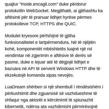
quajtur "mode.encagil.com" duke përdorur
protokollin WebSocket. Megjithatë, ai gjithashtu ka
aftësinë për të pranuar lidhjet hyrëse përmes
protokolleve TCP, HTTPS dhe QUIC.
Modulet kryesore përfshijnë të gjitha
funksionalitetet e lartpërmendura. Në të njëjtën
kohë, komponentët mbështetës luajnë një rol
vendimtar në zgjerimin e aftësive të derës së
pasme, duke e lejuar atë të dëgjojë lidhjet e
bazuara në API të serverit Windows HTTP dhe të
ekzekutojë komanda sipas nevojës.
LuaDream shërben si një shembull i rëndësishëm i
përkushtimit dhe zgjuarsisë së vazhdueshme të
shfaqur nga aktorët e kërcënimit të spiunazhit
kibernetik, ndërsa ata vazhdimisht përmirësojnë