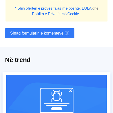
* Shih ofertën e provës falas më poshtë.
EULA
dhe
Politika e Privatësisë/Cookie
.
Shfaq formularin e komenteve (0)
Në trend