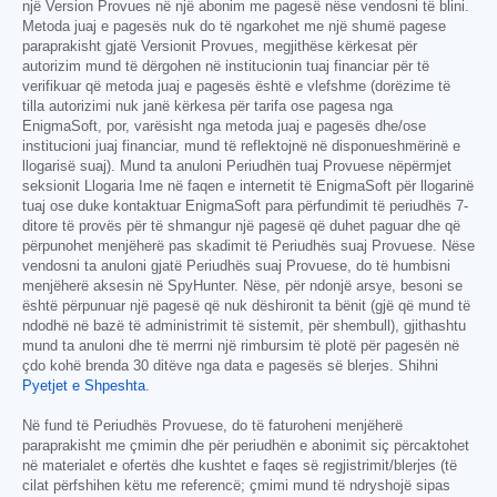
një Version Provues në një abonim me pagesë nëse vendosni të blini.
Metoda juaj e pagesës nuk do të ngarkohet me një shumë pagese
paraprakisht gjatë Versionit Provues, megjithëse kërkesat për
autorizim mund të dërgohen në institucionin tuaj financiar për të
verifikuar që metoda juaj e pagesës është e vlefshme (dorëzime të
tilla autorizimi nuk janë kërkesa për tarifa ose pagesa nga
EnigmaSoft, por, varësisht nga metoda juaj e pagesës dhe/ose
institucioni juaj financiar, mund të reflektojnë në disponueshmërinë e
llogarisë suaj). Mund ta anuloni Periudhën tuaj Provuese nëpërmjet
seksionit Llogaria Ime në faqen e internetit të EnigmaSoft për llogarinë
tuaj ose duke kontaktuar EnigmaSoft para përfundimit të periudhës 7-
ditore të provës për të shmangur një pagesë që duhet paguar dhe që
përpunohet menjëherë pas skadimit të Periudhës suaj Provuese. Nëse
vendosni ta anuloni gjatë Periudhës suaj Provuese, do të humbisni
menjëherë aksesin në SpyHunter. Nëse, për ndonjë arsye, besoni se
është përpunuar një pagesë që nuk dëshironit ta bënit (gjë që mund të
ndodhë në bazë të administrimit të sistemit, për shembull), gjithashtu
mund ta anuloni dhe të merrni një rimbursim të plotë për pagesën në
çdo kohë brenda 30 ditëve nga data e pagesës së blerjes. Shihni
Pyetjet e Shpeshta
.
Në fund të Periudhës Provuese, do të faturoheni menjëherë
paraprakisht me çmimin dhe për periudhën e abonimit siç përcaktohet
në materialet e ofertës dhe kushtet e faqes së regjistrimit/blerjes (të
cilat përfshihen këtu me referencë; çmimi mund të ndryshojë sipas