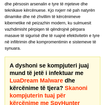
dhe përsosin arsenalin e tyre të mjeteve dhe
teknikave kërcënuese. Kjo nxjerr në pah natyrën
dinamike dhe në zhvillim të kërcënimeve
kibernetike në peizazhin modern, ku sulmuesit
vazhdimisht përpiqen të qëndrojnë përpara
masave të sigurisë dhe të ruajnë efektivitetin e tyre
në infiltrimin dhe kompromentimin e sistemeve të
synuara.
A dyshoni se kompjuteri juaj
mund të jetë i infektuar me
LuaDream Malware
dhe
kërcënime të tjera?
Skanoni
kompjuterin tuaj për
kërcënime me SpyHunter