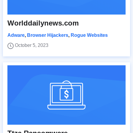
Worlddailynews.com
Adware
,
Browser Hijackers
,
Rogue Websites
October 5, 2023