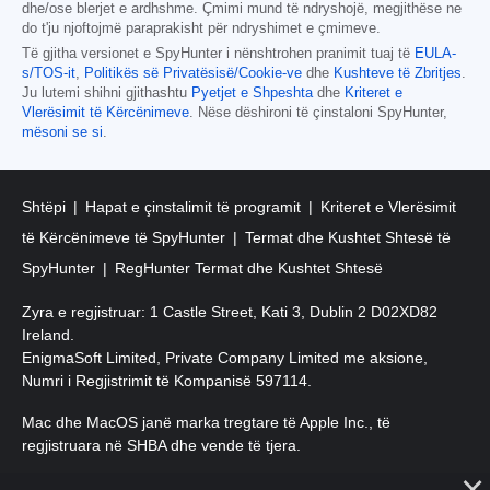
dhe/ose blerjet e ardhshme. Çmimi mund të ndryshojë, megjithëse ne
do t'ju njoftojmë paraprakisht për ndryshimet e çmimeve.
Të gjitha versionet e SpyHunter i nënshtrohen pranimit tuaj të
EULA-
s/TOS-it
,
Politikës së Privatësisë/Cookie-ve
dhe
Kushteve të Zbritjes
.
Ju lutemi shihni gjithashtu
Pyetjet e Shpeshta
dhe
Kriteret e
Vlerësimit të Kërcënimeve
. Nëse dëshironi të çinstaloni SpyHunter,
mësoni se si
.
Shtëpi
Hapat e çinstalimit të programit
Kriteret e Vlerësimit
të Kërcënimeve të SpyHunter
Termat dhe Kushtet Shtesë të
SpyHunter
RegHunter Termat dhe Kushtet Shtesë
Zyra e regjistruar: 1 Castle Street, Kati 3, Dublin 2 D02XD82
Ireland.
EnigmaSoft Limited, Private Company Limited me aksione,
Numri i Regjistrimit të Kompanisë 597114.
Mac dhe MacOS janë marka tregtare të Apple Inc., të
regjistruara në SHBA dhe vende të tjera.
E drejta e autorit 2016-2026. EnigmaSoft Ltd. Të gjitha të drejtat