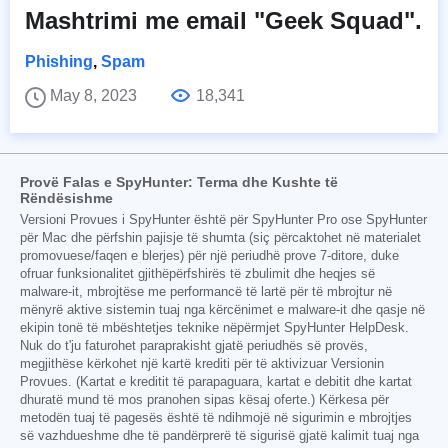
Mashtrimi me email "Geek Squad".
Phishing
,
Spam
May 8, 2023
18,341
Provë Falas e SpyHunter: Terma dhe Kushte të
Rëndësishme
Versioni Provues i SpyHunter është për SpyHunter Pro ose SpyHunter
për Mac dhe përfshin pajisje të shumta (siç përcaktohet në materialet
promovuese/faqen e blerjes) për një periudhë prove 7-ditore, duke
ofruar funksionalitet gjithëpërfshirës të zbulimit dhe heqjes së
malware-it, mbrojtëse me performancë të lartë për të mbrojtur në
mënyrë aktive sistemin tuaj nga kërcënimet e malware-it dhe qasje në
ekipin tonë të mbështetjes teknike nëpërmjet SpyHunter HelpDesk.
Nuk do t'ju faturohet paraprakisht gjatë periudhës së provës,
megjithëse kërkohet një kartë krediti për të aktivizuar Versionin
Provues. (Kartat e kreditit të parapaguara, kartat e debitit dhe kartat
dhuratë mund të mos pranohen sipas kësaj oferte.) Kërkesa për
metodën tuaj të pagesës është të ndihmojë në sigurimin e mbrojtjes
së vazhdueshme dhe të pandërprerë të sigurisë gjatë kalimit tuaj nga