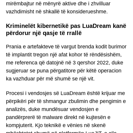
mirëmbajtur në mënyrë aktive dhe i zhvilluar
vazhdimisht në shkallë të konsiderueshme.
Kriminelët kibernetikë pas LuaDream kanë
përdorur një qasje të rrallë
Prania e artefakteve të vargut brenda kodit burimor
të implantit tregon një afat kohor të rëndësishëm,
me referenca që datojnë në 3 qershor 2022, duke
sugjeruar se puna përgatitore për këtë operacion
ka vazhduar për më shumë se një vit.
Procesi i vendosjes së LuaDream është krijuar me
përpikëri për të shmangur zbulimin dhe pengimin e
analizës, duke mundësuar vendosjen e
pandërprerë të malware direkt në kujtesën e
kompjuterit. Kjo teknikë e vënies në skenë