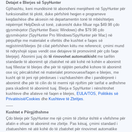
Detajet e Blerjes së SpyHunter
Gjithashtu, keni mundësinë të abonoheni menjëherë në SpyHunter për
funksionalitet të plotë, duke përfshirë heqjen e programeve
keqdashëse dhe aksesin në departamentin tonë të mbështetjes
nëpërmjet HelpDesk-ut tonë, zakonisht duke filluar nga
$49.98
çdo
gjysmëvjetor (SpyHunter Basic Windows) dhe
$79.98
çdo
gjysmëvjetor (SpyHunter Pro Windows/SpyHunter për Mac) në
përputhje me materialet e ofertës dhe kushtet e faqes së
regjistrimit/blerjes (të cilat përfshihen këtu me referencë; çmimi mund
të ndryshojë sipas vendit ose detajeve të promovimit për çdo faqe
blerjeje). Abonimi juaj do
të rinovohet automatikisht
me tarifën
standarde të abonimit që zbatohet në atë kohë në kohën e abonimit
tuaj fillestar të blerjes dhe për të njëjtën periudhë kohore të abonimit
ose siç përcaktohet në materialet promovuese/faqen e blerjes, me
kusht që të jeni një përdorues i vazhdueshëm dhe i pandërprerë i
abonimit dhe për të cilin do të merrni një njoftim për tarifat e ardhshme
para skadimit të abonimit tuaj. Blerja e SpyHunter i nënshtrohet
kushteve dhe afateve në faqen e blerjes,
EULA/TOS
,
Politikës së
Privatësisë/Cookies
dhe
Kushteve të Zbritjes
.
------
Kushtet e Përgjithshme
Çdo blerje për SpyHunter me një çmim të zbritur është e vlefshme për
afatin e ofruar të abonimit me zbritje. Pas kësaj, çmimi standard i
zbatueshëm në atë kohë do të zbatohet për rinovimet automatike