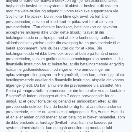
tilbyder omfattende malware-detektion og -fjernelsesfunktionalitet,
højtydende beskyttelsessystemer til aktivt at beskytte dit system
mod malware-trusler og adgang til vores tekniske supportteam via
SpyHunter HelpDesk. Du vil ikke blive opkrævet på forhånd i
prøveperioden, selvom et kreditkort er påkrævet for at aktivere
prøveperioden. (Forudbetalte kreditkort, betalingskort og gavekort
accepteres muligvis ikke under dette tilbud.) Kravet til din
betalingsmetode er at hjælpe med at sikre kontinuerlig, uafbrudt
sikkerhedsbeskyttelse under din overgang fra en prøveperiode til et
betalt abonnement, hvis du beslutter dig for at købe. Din
betalingsmetode vil ikke blive opkrævet et beløb på forhånd under
prøveperioden, selvom godkendelsesanmodninger kan sendes til din
finansielle institution for at bekræfte, at din betalingsmetode er gyldig
(sådanne godkendelsesanmodninger er ikke anmodninger om
opkrævninger eller gebyrer fra EnigmaSoft, men kan, afhængigt af din
betalingsmetode og/eller din finansielle institution, afspejle din kontos
tilgængelighed). Du kan annullere din prøveperiode via afsnittet Min
Konto på EnigmaSofts hjemmeside for din konto eller ved at kontakte
EnigmaSoft inden udgangen af den 7-dages prøveperiode for at
undgå, at et gebyr forfalder og behandles umiddelbart efter, at din
prøveperiode udløber. Hvis du beslutter dig for at annullere under din
prøveperiode, mister du øjeblikkeligt adgangen til SpyHunter. Hvis du
af en eller anden grund mener, at en betaling er blevet behandlet, som
du ikke ønskede at foretage (hvilket f.eks. kan ske baseret på
systemadministration), kan du også annullere og modtage fuld