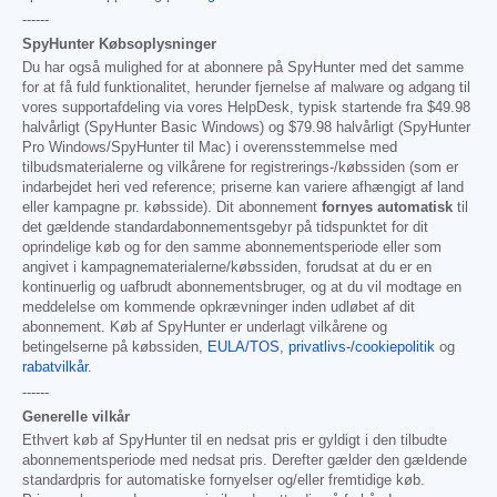
------
SpyHunter Købsoplysninger
Du har også mulighed for at abonnere på SpyHunter med det samme
for at få fuld funktionalitet, herunder fjernelse af malware og adgang til
vores supportafdeling via vores HelpDesk, typisk startende fra
$49.98
halvårligt (SpyHunter Basic Windows) og
$79.98
halvårligt (SpyHunter
Pro Windows/SpyHunter til Mac) i overensstemmelse med
tilbudsmaterialerne og vilkårene for registrerings-/købssiden (som er
indarbejdet heri ved reference; priserne kan variere afhængigt af land
eller kampagne pr. købsside). Dit abonnement
fornyes automatisk
til
det gældende standardabonnementsgebyr på tidspunktet for dit
oprindelige køb og for den samme abonnementsperiode eller som
angivet i kampagnematerialerne/købssiden, forudsat at du er en
kontinuerlig og uafbrudt abonnementsbruger, og at du vil modtage en
meddelelse om kommende opkrævninger inden udløbet af dit
abonnement. Køb af SpyHunter er underlagt vilkårene og
betingelserne på købssiden,
EULA/TOS
,
privatlivs-/cookiepolitik
og
rabatvilkår
.
------
Generelle vilkår
Ethvert køb af SpyHunter til en nedsat pris er gyldigt i den tilbudte
abonnementsperiode med nedsat pris. Derefter gælder den gældende
standardpris for automatiske fornyelser og/eller fremtidige køb.