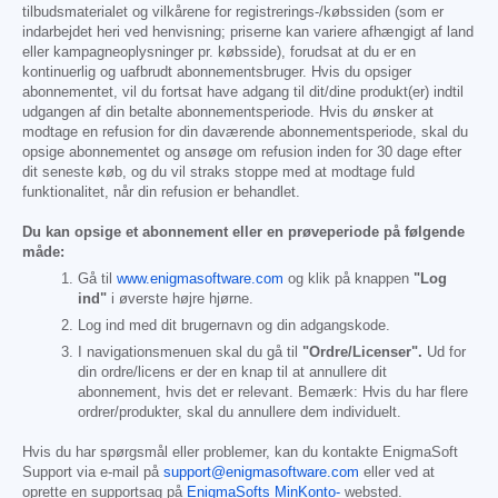
tilbudsmaterialet og vilkårene for registrerings-/købssiden (som er
indarbejdet heri ved henvisning; priserne kan variere afhængigt af land
eller kampagneoplysninger pr. købsside), forudsat at du er en
kontinuerlig og uafbrudt abonnementsbruger. Hvis du opsiger
abonnementet, vil du fortsat have adgang til dit/dine produkt(er) indtil
udgangen af din betalte abonnementsperiode. Hvis du ønsker at
modtage en refusion for din daværende abonnementsperiode, skal du
opsige abonnementet og ansøge om refusion inden for 30 dage efter
dit seneste køb, og du vil straks stoppe med at modtage fuld
funktionalitet, når din refusion er behandlet.
Du kan opsige et abonnement eller en prøveperiode på følgende
måde:
Gå til
www.enigmasoftware.com
og klik på knappen
"Log
ind"
i øverste højre hjørne.
Log ind med dit brugernavn og din adgangskode.
I navigationsmenuen skal du gå til
"Ordre/Licenser".
Ud for
din ordre/licens er der en knap til at annullere dit
abonnement, hvis det er relevant. Bemærk: Hvis du har flere
ordrer/produkter, skal du annullere dem individuelt.
Hvis du har spørgsmål eller problemer, kan du kontakte EnigmaSoft
Support via e-mail på
support@enigmasoftware.com
eller ved at
oprette en supportsag på
EnigmaSofts MinKonto-
websted.