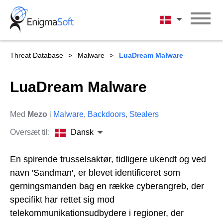
Skip
to
Dansk
content
Threat Database
Malware
LuaDream Malware
LuaDream Malware
Med
Mezo
i
Malware
,
Backdoors
,
Stealers
Oversæt til:
Dansk
En spirende trusselsaktør, tidligere ukendt og ved
navn 'Sandman', er blevet identificeret som
gerningsmanden bag en række cyberangreb, der
specifikt har rettet sig mod
telekommunikationsudbydere i regioner, der