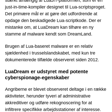
stærkt afhængig af LuaJIT-platformen, som er en
just-in-time-kompiler designet til Lua-scriptsproget.
Det primære mål er at gøre det udfordrende at
opdage den beskadigede Lua-scriptkode. Der er
mistanke om, at LuaDream kan tilhøre en ny
stamme af malware kendt som DreamLand.
Brugen af Lua-baseret malware er en relativ
sjældenhed i trusselslandskabet, med kun tre
dokumenterede tilfælde observeret siden 2012.
LuaDream er udstyret med potente
cyberspionage-egenskaber
Angriberne er blevet observeret deltage i en række
aktiviteter, herunder tyveri af administrative
akkreditiver og udføre rekognoscering for at
infiltrere specifikke arbejdsstationer af interesse.