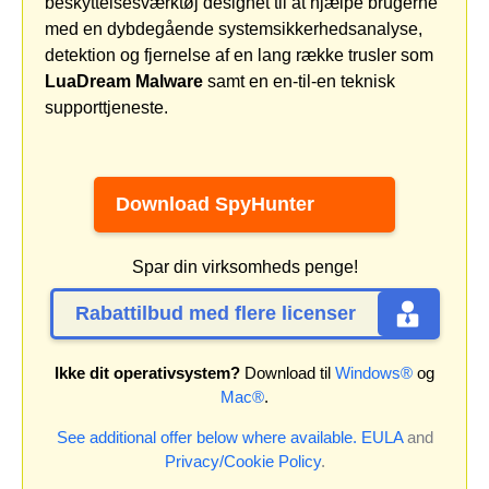
beskyttelsesværktøj designet til at hjælpe brugerne
med en dybdegående systemsikkerhedsanalyse,
detektion og fjernelse af en lang række trusler som
LuaDream Malware
samt en en-til-en teknisk
supporttjeneste.
Download SpyHunter
Spar din virksomheds penge!
Rabattilbud med flere licenser
Ikke dit operativsystem?
Download til
Windows®
og
Mac®
.
See additional offer below where available.
EULA
and
Privacy/Cookie Policy
.