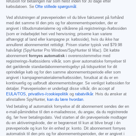
refusion for betalingen når som helst inden for 30 dage efter
købsdatoen. Se
Ofte stillede spørgsmål
.
Ved afslutningen af prøveperioden vil du blive faktureret på forhånd
med det samme til den pris og for abonnementsperioden, der er
angivet i tilbudsmaterialerne og vilkårene på registrerings-/købssiden
(som er indarbejdet heri ved henvisning; priserne kan variere
afhængigt af land eller kampagne pr. købsside), hvis du ikke har
annulleret abonnementet rettidigt. Prisen starter typisk ved
$79.98
halvårligt (SpyHunter Pro Windows/SpyHunter til Mac). Dit købte
abonnement
fornyes automatisk
i overensstemmelse med
registrerings-/købssidens vilkår, som giver automatiske fornyelser til
det gældende standardabonnementsgebyr på tidspunktet for dit
oprindelige køb og for den samme abonnementsperiode eller som
angivet i kampagnematerialerne/købssiden, forudsat at du er en
kontinuerlig og uafbrudt abonnementsbruger. Se venligst købssiden for
detaljer. Prøveperioden er underlagt disse vilkår, din accept af
EULA/TOS
,
privatlivs-/cookiepolitik
og
rabatvilkår
. Hvis du ønsker at
afinstallere SpyHunter,
kan du lære hvordan
.
Ved betaling af automatisk fornyelse af dit abonnement sendes der en
e-mail-påmindelse til den e-mailadresse, du angav, da du registrerede
dig, før hver betalingsdato. Ved starten af din prøveperiode modtager
du en aktiveringskode, der er begrænset til kun at blive brugt i én
prøveperiode og kun for én enhed pr. konto. Dit abonnement fornyes
automatisk til den pris og for abonnementsperioden, der er angivet i