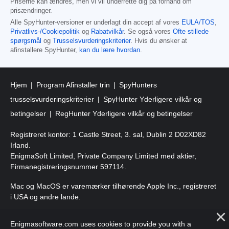
Priserne kan ændres, men vi vil underrette dig på forhånd om
prisændringer.
Alle SpyHunter-versioner er underlagt din accept af vores
EULA/TOS
,
Privatlivs-/Cookiepolitik
og
Rabatvilkår
. Se også vores
Ofte stillede
spørgsmål
og
Trusselsvurderingskriterier
. Hvis du ønsker at
afinstallere SpyHunter,
kan du lære hvordan
.
Hjem
Program Afinstaller trin
SpyHunters
trusselsvurderingskriterier
SpyHunter Yderligere vilkår og
betingelser
RegHunter Yderligere vilkår og betingelser
Registreret kontor: 1 Castle Street, 3. sal, Dublin 2 D02XD82
Irland.
EnigmaSoft Limited, Private Company Limited med aktier,
Firmanegistreringsnummer 597114.
Mac og MacOS er varemærker tilhørende Apple Inc., registreret
i USA og andre lande.
Copyright 2016-2026. EnigmaSoft Ltd. Alle rettigheder
Enigmasoftware.com uses cookies to provide you with a
forbeholdes.