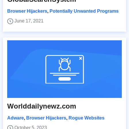
Browser Hijackers
,
Potentially Unwanted Programs
June 17, 2021
Worlddailynewz.com
Adware
,
Browser Hijackers
,
Rogue Websites
October 5, 2023