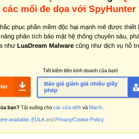
m các mối đe dọa với SpyHunter
khắc phục phần mềm độc hại mạnh mẽ được thiết 
 năng phân tích bảo mật hệ thống chuyên sâu, phá
ọa như
LuaDream Malware
cũng như dịch vụ hỗ tr
Tiết kiệm tiền kinh doanh của bạn!
Báo giá giảm giá nhiều giấy
ter
phép
của bạn?
Tải xuống cho
các cửa sổ®
và
Mac®
.
ere available.
EULA
and
Privacy/Cookie Policy
.