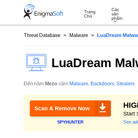
Skip
Các
to
Trang
sản
Chủ
phẩm
content
Threat Database
Malware
LuaDream Malwa
LuaDream Mal
Đến năm
Mezo
năm
Malware
,
Backdoors
,
Stealers
HI
Scan & Remove Now
Start
See add
SPYHUNTER