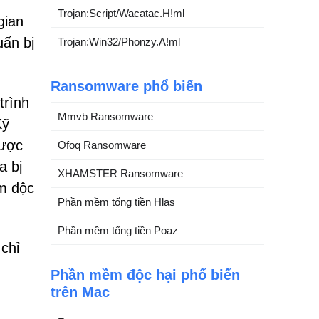
Trojan:Script/Wacatac.H!ml
gian
uẩn bị
Trojan:Win32/Phonzy.A!ml
Ransomware phổ biến
trình
Mmvb Ransomware
Kỹ
được
Ofoq Ransomware
a bị
XHAMSTER Ransomware
m độc
Phần mềm tống tiền Hlas
Phần mềm tống tiền Poaz
chỉ
Phần mềm độc hại phổ biến
trên Mac