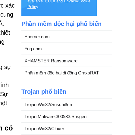
available.
EULA
and
Privacy/Cookie
ợc xác
Policy
.
 cung
Á.
Phần mềm độc hại phổ biến
hiết
Eporner.com
ng
Fuq.com
XHAMSTER Ransomware
g sự
Phần mềm độc hại di động CraxsRAT
,
tính
Trojan phổ biến
 Sự
một
Trojan:Win32/Suschil!rfn
Trojan.Malware.300983.Susgen
m có
Trojan:Win32/Cloxer