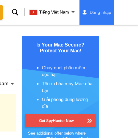
Tìm
Tiếng Việt Nam
Đăng nhập
kiếm
Is Your Mac Secure?
Protect Your Mac!
Chạy quét phần mềm
độc hại
Tối ưu hóa máy Mac của
 Nam
bạn
Giải phóng dung lượng
đĩa
Get SpyHunter Now
See additional offer below where