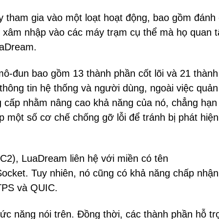
y tham gia vào một loạt hoạt động, bao gồm đánh
t để xâm nhập vào các máy trạm cụ thể mà họ quan 
LuaDream.
mô-đun bao gồm 13 thành phần cốt lõi và 21 thàn
thông tin hệ thống và người dùng, ngoài việc quản 
ng cấp nhằm nâng cao khả năng của nó, chẳng hạn
 một số cơ chế chống gỡ lỗi để tránh bị phát hiện
 (C2), LuaDream liên hệ với miền có tên
ocket. Tuy nhiên, nó cũng có khả năng chấp nhận
TTPS và QUIC.
ức năng nói trên. Đồng thời, các thành phần hỗ tr