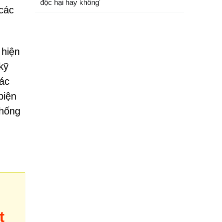
độc hại hay không'
 các
 hiện
kỹ
các
biện
thống
t