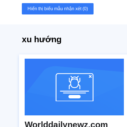
Hiển thị biểu mẫu nhận xét (0)
xu hướng
Worlddailynewz.com