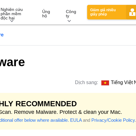
Nghiên cứu
Giảm giá nhiều
Ủng
Công
phần mềm
giấy phép
hộ
ty
độc hại
re
ware
Dịch sang:
Tiếng Việt
GHLY RECOMMENDED
 Scan. Remove Malware. Protect & clean your Mac.
itional offer below where available.
EULA
and
Privacy/Cookie Policy
.