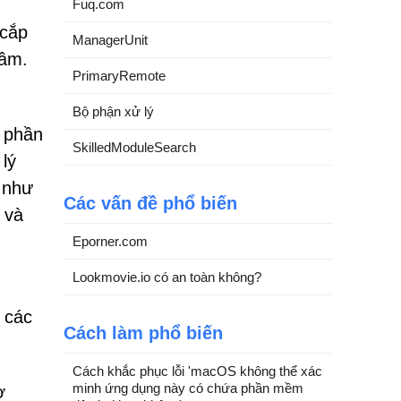
Fuq.com
 cắp
ManagerUnit
tâm.
PrimaryRemote
Bộ phận xử lý
h phần
SkilledModuleSearch
lý
 như
Các vấn đề phổ biến
 và
Eporner.com
Lookmovie.io có an toàn không?
 các
Cách làm phổ biến
Cách khắc phục lỗi 'macOS không thể xác
minh ứng dụng này có chứa phần mềm
ợ