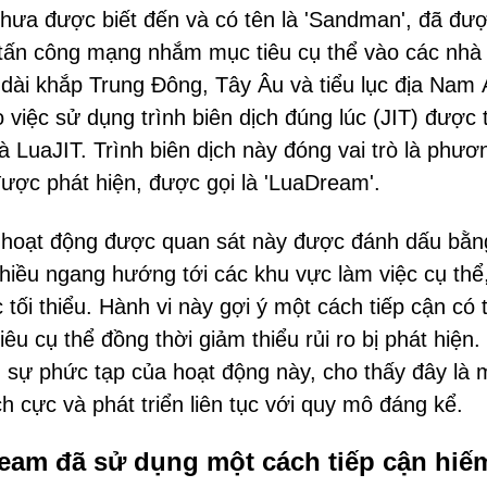
chưa được biết đến và có tên là 'Sandman', đã đư
 tấn công mạng nhắm mục tiêu cụ thể vào các nhà
i dài khắp Trung Đông, Tây Âu và tiểu lục địa Nam 
ệc sử dụng trình biên dịch đúng lúc (JIT) được t
à LuaJIT. Trình biên dịch này đóng vai trò là phươ
ược phát hiện, được gọi là 'LuaDream'.
 hoạt động được quan sát này được đánh dấu bằn
hiều ngang hướng tới các khu vực làm việc cụ thể
tối thiểu. Hành vi này gợi ý một cách tiếp cận có 
êu cụ thể đồng thời giảm thiểu rủi ro bị phát hiện.
sự phức tạp của hoạt động này, cho thấy đây là 
ch cực và phát triển liên tục với quy mô đáng kể.
am đã sử dụng một cách tiếp cận hiế