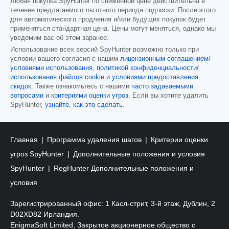
Любая покупка SpyHunter по сниженной цене действительна в
течение предлагаемого льготного периода подписки. После этого
для автоматического продления и/или будущих покупок будет
применяться стандартная цена. Цены могут меняться, однако мы
уведомим вас об этом заранее.
Использование всех версий SpyHunter возможно только при
условии вашего согласия с нашим
лицензионным соглашением/
условиями использования
,
политикой конфиденциальности/
использования файлов cookie
и
условиями предоставления
скидок
. Также ознакомьтесь с нашими
часто задаваемыми
вопросами
и
критериями оценки угроз
. Если вы хотите удалить
SpyHunter,
узнайте, как это сделать
.
Главная
Программа удаления шагов
Критерии оценки
угроз SpyHunter
Дополнительные положения и условия
SpyHunter
RegHunter Дополнительные положения и
условия
Зарегистрированный офис: 1 Касл-стрит, 3-й этаж, Дублин, 2
D02XD82 Ирландия.
EnigmaSoft Limited, Закрытое акционерное общество с