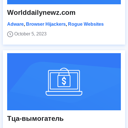
Worlddailynewz.com
Adware
,
Browser Hijackers
,
Rogue Websites
October 5, 2023
Тца-вымогатель