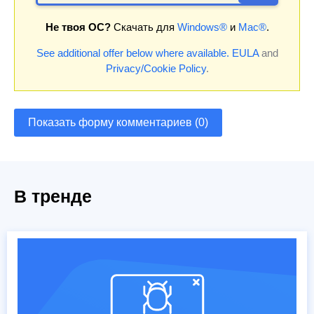
Не твоя ОС?
Скачать для
Windows®
и
Mac®
.
See additional offer below where available.
EULA
and
Privacy/Cookie Policy
.
Показать форму комментариев (0)
В тренде