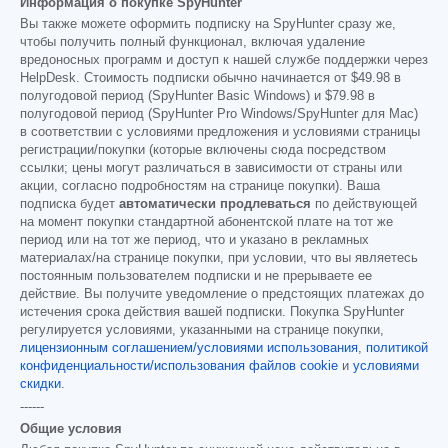
Информация о покупке SpyHunter
Вы также можете оформить подписку на SpyHunter сразу же,
чтобы получить полный функционал, включая удаление
вредоносных программ и доступ к нашей службе поддержки через
HelpDesk. Стоимость подписки обычно начинается от
$49.98
в
полугодовой период (SpyHunter Basic Windows) и
$79.98
в
полугодовой период (SpyHunter Pro Windows/SpyHunter для Mac)
в соответствии с условиями предложения и условиями страницы
регистрации/покупки (которые включены сюда посредством
ссылки; цены могут различаться в зависимости от страны или
акции, согласно подробностям на странице покупки). Ваша
подписка будет
автоматически продлеваться
по действующей
на момент покупки стандартной абонентской плате на тот же
период или на тот же период, что и указано в рекламных
материалах/на странице покупки, при условии, что вы являетесь
постоянным пользователем подписки и не прерываете ее
действие. Вы получите уведомление о предстоящих платежах до
истечения срока действия вашей подписки. Покупка SpyHunter
регулируется условиями, указанными на странице покупки,
лицензионным соглашением/условиями использования
,
политикой
конфиденциальности/использования файлов cookie
и
условиями
скидки
.
------
Общие условия