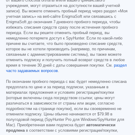
от вашего способа оплаты и/или вашего финансового
учреждения, могут отразиться на доступности вашей учетной
записи). Вы можете отменить пробный период через раздел «Моя
учетная запись» на веб-сайте EnigmaSoft или связавшись с
EnigmaSoft до окончания 7-дневного пробного периода, чтобы
избежать списания средств сразу после истечения пробного
периода. Если вы решите отменить пробный период, вы
немедленно потеряете доступ к SpyHunter. Если по какой-либо
причине вы считаете, что было произведено списание средств,
которое вы не хотели производить (например, по причинам,
связанным с администрированием системы), вы также можете
отменить подписку и получить полный возврат средств в любое
время в течение 30 дней с даты совершения покупки. См.
раздел
часто задаваемых вопросов
.
По окончании пробного периода с вас будет немедленно списана
предоплата по цене и за период подписки, указанным в
материалах предложения и условиях регистрации/покупки
(которые включены сюда посредством ссылки; цены могут
различаться в зависимости от страны или акции, согласно
подробностям на странице покупки), если вы своевременно не
отменили подписку. Цены обычно начинаются от
$79.98
в
полугодовой период (SpyHunter Pro для Windows/SpyHunter для
Mac). Приобретенная вами подписка будет
автоматически
продлена
в соответствии с условиями регистрации/покупки,