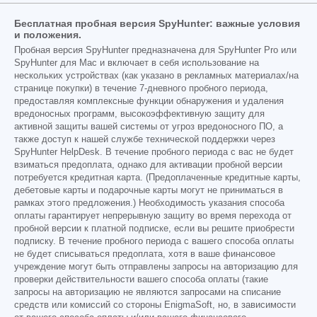
Бесплатная пробная версия SpyHunter: важные условия
и положения.
Пробная версия SpyHunter предназначена для SpyHunter Pro или
SpyHunter для Mac и включает в себя использование на
нескольких устройствах (как указано в рекламных материалах/на
странице покупки) в течение 7-дневного пробного периода,
предоставляя комплексные функции обнаружения и удаления
вредоносных программ, высокоэффективную защиту для
активной защиты вашей системы от угроз вредоносного ПО, а
также доступ к нашей службе технической поддержки через
SpyHunter HelpDesk. В течение пробного периода с вас не будет
взиматься предоплата, однако для активации пробной версии
потребуется кредитная карта. (Предоплаченные кредитные карты,
дебетовые карты и подарочные карты могут не приниматься в
рамках этого предложения.) Необходимость указания способа
оплаты гарантирует непрерывную защиту во время перехода от
пробной версии к платной подписке, если вы решите приобрести
подписку. В течение пробного периода с вашего способа оплаты
не будет списываться предоплата, хотя в ваше финансовое
учреждение могут быть отправлены запросы на авторизацию для
проверки действительности вашего способа оплаты (такие
запросы на авторизацию не являются запросами на списание
средств или комиссий со стороны EnigmaSoft, но, в зависимости