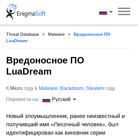
Skip
to
Русский
content
Threat Database
Malware
Вредоносное ПО
LuaDream
Вредоносное ПО
LuaDream
К
Mezo
году в
Malware
,
Backdoors
,
Stealers
году
Перевести на:
Русский
Новый злоумышленник, ранее неизвестный и
получивший имя «Песочный человек», был
идентифицирован как виновник серии