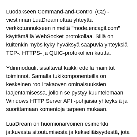
Luodakseen Command-and-Control (C2) -
viestinnän LuaDream ottaa yhteyttä
verkkotunnukseen nimeltä "mode.encagil.com"
käyttämällä WebSocket-protokollaa. Sillä on
kuitenkin myös kyky hyväksyä saapuvia yhteyksiä
TCP-, HTTPS- ja QUIC-protokollien kautta.
Ydinmoduulit sisältävät kaikki edellä mainitut
toiminnot. Samalla tukikomponenteilla on
keskeinen rooli takaoven ominaisuuksien
laajentamisessa, jolloin se pystyy kuuntelemaan
Windows HTTP Server API -pohjaisia yhteyksiä ja
suorittamaan komentoja tarpeen mukaan.
LuaDream on huomionarvoinen esimerkki
jatkuvasta sitoutumisesta ja kekseliäisyydestä, jota