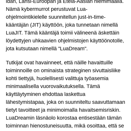
idän, Länsi-Euroopan ja Etelä-Aasian niemimaalla.
Nämä kybermurrot perustuvat Lua-
ohjelmointikielelle suunnitellun just-in-time-
kääntäjän (JIT) käyttöön, joka tunnetaan nimellä
LuaJIT. Tämä kääntäjä toimii välineenä äskettäin
löydettyjen uhkaavien ohjelmistojen käyttöönotolle,
jota kutsutaan nimellä "LuaDream".
Tutkijat ovat havainneet, että näille havaittuille
toiminnoille on ominaista strateginen sivuttaisliike
kohti tiettyjä, huolellisesti valittuja työasemia
minimaalisella vuorovaikutuksella. Tämä
käyttäytyminen ehdottaa laskettua
lähestymistapaa, joka on suunniteltu saavuttamaan
tietyt tavoitteet ja minimoimalla havaitsemisriskin.
LuaDreamin läsnäolo korostaa entisestään tämän
toiminnan hienostuneisuutta, mikä osoittaa, että se