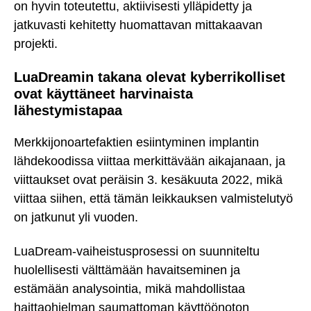
on hyvin toteutettu, aktiivisesti ylläpidetty ja
jatkuvasti kehitetty huomattavan mittakaavan
projekti.
LuaDreamin takana olevat kyberrikolliset
ovat käyttäneet harvinaista
lähestymistapaa
Merkkijonoartefaktien esiintyminen implantin
lähdekoodissa viittaa merkittävään aikajanaan, ja
viittaukset ovat peräisin 3. kesäkuuta 2022, mikä
viittaa siihen, että tämän leikkauksen valmistelutyö
on jatkunut yli vuoden.
LuaDream-vaiheistusprosessi on suunniteltu
huolellisesti välttämään havaitseminen ja
estämään analysointia, mikä mahdollistaa
haittaohjelman saumattoman käyttöönoton