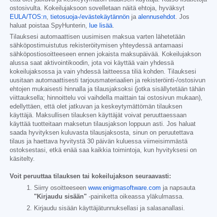
ostosivulta. Kokeilujaksoon sovelletaan näitä ehtoja, hyväksyt
EULA/TOS:n
,
tietosuoja-/evästekäytännön
ja
alennusehdot
. Jos
haluat poistaa SpyHunterin,
lue lisää
.
Tilauksesi automaattisen uusimisen maksua varten lähetetään
sähköpostimuistutus rekisteröitymisen yhteydessä antamaasi
sähköpostiosoitteeseen ennen jokaista maksupäivää. Kokeilujakson
alussa saat aktivointikoodin, jota voi käyttää vain yhdessä
kokeilujaksossa ja vain yhdessä laitteessa tiliä kohden. Tilauksesi
uusitaan automaattisesti tarjousmateriaalien ja rekisteröinti-/ostosivun
ehtojen mukaisesti hinnalla ja tilausjaksoksi (jotka sisällytetään tähän
viittauksella; hinnoittelu voi vaihdella maittain tai ostosivun mukaan),
edellyttäen, että olet jatkuvan ja keskeytymättömän tilauksen
käyttäjä. Maksullisen tilauksen käyttäjät voivat peruuttaessaan
käyttää tuotteitaan maksetun tilausjakson loppuun asti. Jos haluat
saada hyvityksen kuluvasta tilausjaksosta, sinun on peruutettava
tilaus ja haettava hyvitystä 30 päivän kuluessa viimeisimmästä
ostoksestasi, etkä enää saa kaikkia toimintoja, kun hyvityksesi on
käsitelty.
Voit peruuttaa tilauksen tai kokeilujakson seuraavasti:
Siirry osoitteeseen
www.enigmasoftware.com
ja napsauta
"Kirjaudu sisään"
-painiketta oikeassa yläkulmassa.
Kirjaudu sisään käyttäjätunnuksellasi ja salasanallasi.