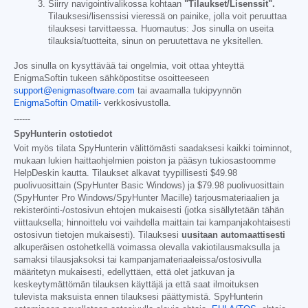
Siirry navigointivalikossa kohtaan
"Tilaukset/Lisenssit".
Tilauksesi/lisenssisi vieressä on painike, jolla voit peruuttaa
tilauksesi tarvittaessa. Huomautus: Jos sinulla on useita
tilauksia/tuotteita, sinun on peruutettava ne yksitellen.
Jos sinulla on kysyttävää tai ongelmia, voit ottaa yhteyttä
EnigmaSoftin tukeen sähköpostitse osoitteeseen
support@enigmasoftware.com
tai avaamalla tukipyynnön
EnigmaSoftin Omatili-
verkkosivustolla.
------
SpyHunterin ostotiedot
Voit myös tilata SpyHunterin välittömästi saadaksesi kaikki toiminnot,
mukaan lukien haittaohjelmien poiston ja pääsyn tukiosastoomme
HelpDeskin kautta. Tilaukset alkavat tyypillisesti
$49.98
puolivuosittain (SpyHunter Basic Windows) ja
$79.98
puolivuosittain
(SpyHunter Pro Windows/SpyHunter Macille) tarjousmateriaalien ja
rekisteröinti-/ostosivun ehtojen mukaisesti (jotka sisällytetään tähän
viittauksella; hinnoittelu voi vaihdella maittain tai kampanjakohtaisesti
ostosivun tietojen mukaisesti). Tilauksesi
uusitaan automaattisesti
alkuperäisen ostohetkellä voimassa olevalla vakiotilausmaksulla ja
samaksi tilausjaksoksi tai kampanjamateriaaleissa/ostosivulla
määritetyn mukaisesti, edellyttäen, että olet jatkuvan ja
keskeytymättömän tilauksen käyttäjä ja että saat ilmoituksen
tulevista maksuista ennen tilauksesi päättymistä. SpyHunterin