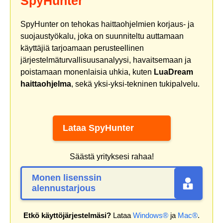
SpyHunter
SpyHunter on tehokas haittaohjelmien korjaus- ja
suojaustyökalu, joka on suunniteltu auttamaan
käyttäjiä tarjoamaan perusteellinen
järjestelmäturvallisuusanalyysi, havaitsemaan ja
poistamaan monenlaisia uhkia, kuten
LuaDream
haittaohjelma
, sekä yksi-yksi-tekninen tukipalvelu.
Lataa SpyHunter
Säästä yrityksesi rahaa!
Monen lisenssin
alennustarjous
Etkö käyttöjärjestelmäsi?
Lataa
Windows®
ja
Mac®
.