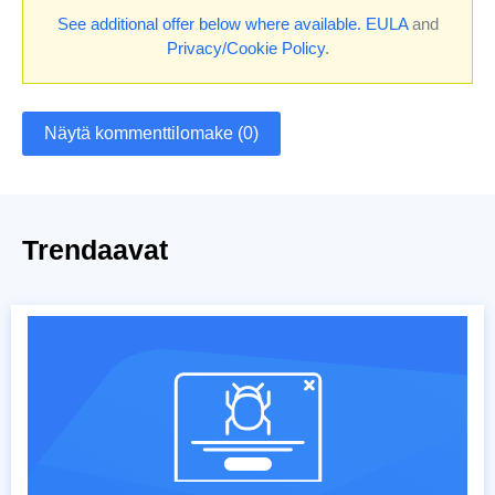
See additional offer below where available.
EULA
and
Privacy/Cookie Policy
.
Näytä kommenttilomake (0)
Trendaavat