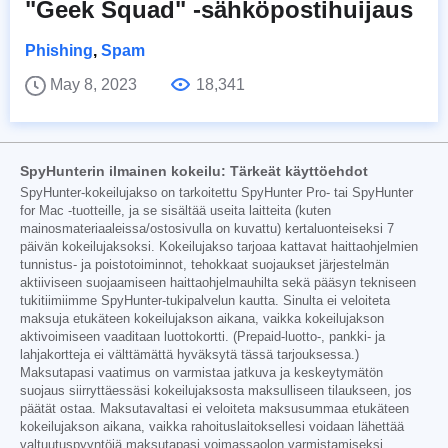
"Geek Squad" -sähköpostihuijaus
Phishing
,
Spam
May 8, 2023
18,341
SpyHunterin ilmainen kokeilu: Tärkeät käyttöehdot
SpyHunter-kokeilujakso on tarkoitettu SpyHunter Pro- tai SpyHunter
for Mac -tuotteille, ja se sisältää useita laitteita (kuten
mainosmateriaaleissa/ostosivulla on kuvattu) kertaluonteiseksi 7
päivän kokeilujaksoksi. Kokeilujakso tarjoaa kattavat haittaohjelmien
tunnistus- ja poistotoiminnot, tehokkaat suojaukset järjestelmän
aktiiviseen suojaamiseen haittaohjelmauhilta sekä pääsyn tekniseen
tukitiimiimme SpyHunter-tukipalvelun kautta. Sinulta ei veloiteta
maksuja etukäteen kokeilujakson aikana, vaikka kokeilujakson
aktivoimiseen vaaditaan luottokortti. (Prepaid-luotto-, pankki- ja
lahjakortteja ei välttämättä hyväksytä tässä tarjouksessa.)
Maksutapasi vaatimus on varmistaa jatkuva ja keskeytymätön
suojaus siirryttäessäsi kokeilujaksosta maksulliseen tilaukseen, jos
päätät ostaa. Maksutavaltasi ei veloiteta maksusummaa etukäteen
kokeilujakson aikana, vaikka rahoituslaitoksellesi voidaan lähettää
valtuutuspyyntöjä maksutapasi voimassaolon varmistamiseksi