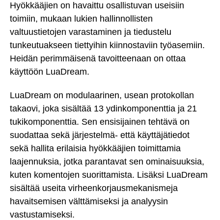
Hyökkääjien on havaittu osallistuvan useisiin
toimiin, mukaan lukien hallinnollisten
valtuustietojen varastaminen ja tiedustelu
tunkeutuakseen tiettyihin kiinnostaviin työasemiin.
Heidän perimmäisenä tavoitteenaan on ottaa
käyttöön LuaDream.
LuaDream on modulaarinen, usean protokollan
takaovi, joka sisältää 13 ydinkomponenttia ja 21
tukikomponenttia. Sen ensisijainen tehtävä on
suodattaa sekä järjestelmä- että käyttäjätiedot
sekä hallita erilaisia hyökkääjien toimittamia
laajennuksia, jotka parantavat sen ominaisuuksia,
kuten komentojen suorittamista. Lisäksi LuaDream
sisältää useita virheenkorjausmekanismeja
havaitsemisen välttämiseksi ja analyysin
vastustamiseksi.