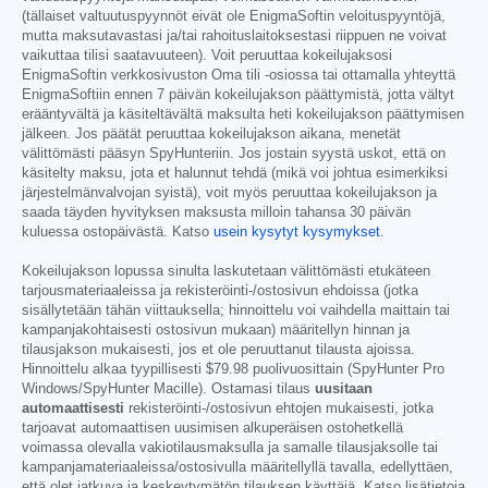
(tällaiset valtuutuspyynnöt eivät ole EnigmaSoftin veloituspyyntöjä,
mutta maksutavastasi ja/tai rahoituslaitoksestasi riippuen ne voivat
vaikuttaa tilisi saatavuuteen). Voit peruuttaa kokeilujaksosi
EnigmaSoftin verkkosivuston Oma tili -osiossa tai ottamalla yhteyttä
EnigmaSoftiin ennen 7 päivän kokeilujakson päättymistä, jotta vältyt
erääntyvältä ja käsiteltävältä maksulta heti kokeilujakson päättymisen
jälkeen. Jos päätät peruuttaa kokeilujakson aikana, menetät
välittömästi pääsyn SpyHunteriin. Jos jostain syystä uskot, että on
käsitelty maksu, jota et halunnut tehdä (mikä voi johtua esimerkiksi
järjestelmänvalvojan syistä), voit myös peruuttaa kokeilujakson ja
saada täyden hyvityksen maksusta milloin tahansa 30 päivän
kuluessa ostopäivästä. Katso
usein kysytyt kysymykset
.
Kokeilujakson lopussa sinulta laskutetaan välittömästi etukäteen
tarjousmateriaaleissa ja rekisteröinti-/ostosivun ehdoissa (jotka
sisällytetään tähän viittauksella; hinnoittelu voi vaihdella maittain tai
kampanjakohtaisesti ostosivun mukaan) määritellyn hinnan ja
tilausjakson mukaisesti, jos et ole peruuttanut tilausta ajoissa.
Hinnoittelu alkaa tyypillisesti
$79.98
puolivuosittain (SpyHunter Pro
Windows/SpyHunter Macille). Ostamasi tilaus
uusitaan
automaattisesti
rekisteröinti-/ostosivun ehtojen mukaisesti, jotka
tarjoavat automaattisen uusimisen alkuperäisen ostohetkellä
voimassa olevalla vakiotilausmaksulla ja samalle tilausjaksolle tai
kampanjamateriaaleissa/ostosivulla määritellyllä tavalla, edellyttäen,
että olet jatkuva ja keskeytymätön tilauksen käyttäjä. Katso lisätietoja