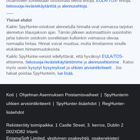
ostamiseen sovelletaan ostosivulla olevia ehtoja,
EULA/TOS-
ehtoja,
tietosuoja-/evästekäytäntöä
ja
alennusehtoja
.
------
Yleiset ehdot
Kaikki SpyHunter-ostokset alennetulla hinnalla ovat voimassa tarjotun
alennetun tilausjakson ajan. Tämän jälkeen automaattisiin uusintoihin
ja/tai tuleviin ostoksiin sovelletaan kulloinkin voimassa olevaa
normaalia hintaa. Hinnat voivat muuttua, mutta ilmoitamme sinulle
etukäteen hinnanmuutoksista.
Kaikki SpyHunter-versiot edellyttävät, että hyväksyt
EULA/TOS-
ehtomme,
tietosuoja-/evästekäytäntömme
ja
alennusehtomme
. Katso
myös usein
kysytyt kysymykset
ja
uhkien arviointikriteerit
. Jos
haluat poistaa SpyHunterin,
lue lisää
.
Koti
Ohjelman Asennuksen Poistamisvaiheet
SpyHunterin
uhkien arviointikriteerit
SpyHunter-lisäehdot
RegHunter-
lisäehdot
Rekisteröity toimipaikka: 1 Castle Street, 3. kerros, Dublin 2
D02XD82 Irlanti.
EnigmaSoft Limited, yksityinen osakeyhtiö, osakerekisteri