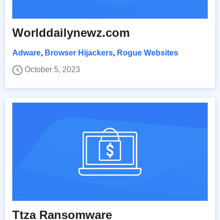
Worlddailynewz.com
Adware
,
Browser Hijackers
,
Rogue Websites
October 5, 2023
Ttza Ransomware