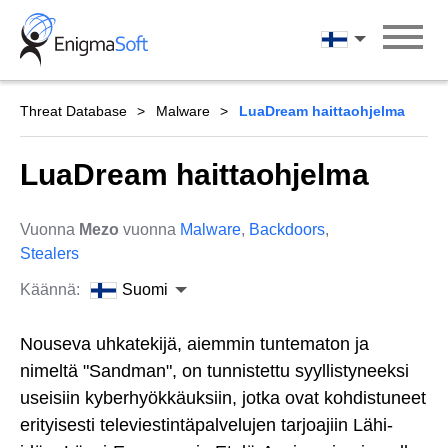
Skip
to
Suomi
content
Threat Database
Malware
LuaDream haittaohjelma
LuaDream haittaohjelma
Vuonna
Mezo
vuonna
Malware
,
Backdoors
,
Stealers
Käännä:
Suomi
Nouseva uhkatekijä, aiemmin tuntematon ja
nimeltä "Sandman", on tunnistettu syyllistyneeksi
useisiin kyberhyökkäuksiin, jotka ovat kohdistuneet
erityisesti televiestintäpalvelujen tarjoajiin Lähi-