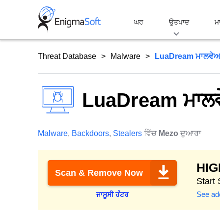
Skip
to
ਘਰ
ਉਤਪਾਦ
ਮ
content
Threat Database
Malware
LuaDream ਮਾਲਵੇ
LuaDream ਮਾਲ
Malware
,
Backdoors
,
Stealers
ਵਿੱਚ
Mezo
ਦੁਆਰਾ
HI
Scan & Remove Now
Start
See add
ਜਾਸੂਸੀ ਹੰਟਰ