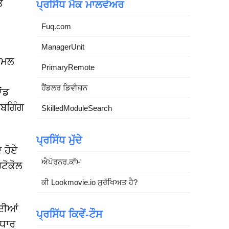
ੇ
ਪ੍ਰਸਿੱਧ ਮੈਕ ਮਾਲਵੇਅਰ
Fuq.com
ManagerUnit
਼ਾਮਲ
PrimaryRemote
-
ਹੈਂਡਲਰ ਡਿਵੀਜ਼ਨ
ਾਂਡ
ੀਬਗਿੰਗ
SkilledModuleSearch
ਪ੍ਰਸਿੱਧ ਮੁੱਦੇ
 ਹੋਏ
ਐਪੋਰਨਰ.ਕਾੱਮ
ਟੋਕੋਲ
ਕੀ Lookmovie.io ਸੁਰੱਖਿਅਤ ਹੈ?
 ਦੀਆਂ
ਪ੍ਰਸਿੱਧ ਕਿਵੇਂ-ਟੌਸ
ਆਧਾਰ