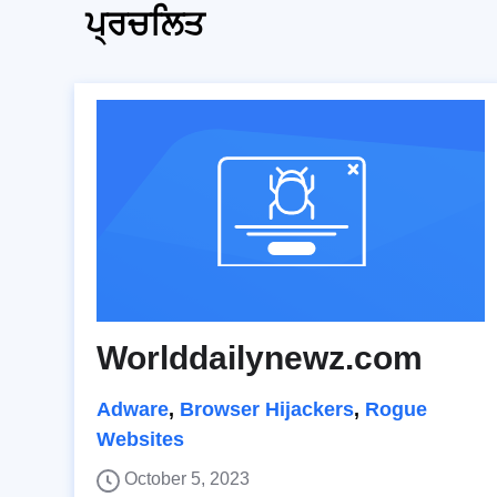
ਪ੍ਰਚਲਿਤ
Worlddailynewz.com
Adware
,
Browser Hijackers
,
Rogue
Websites
October 5, 2023