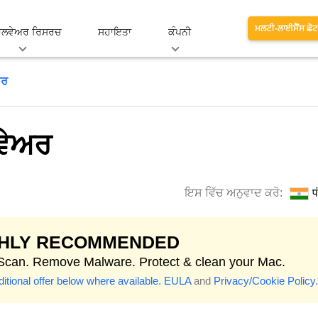
ਮਲਟੀ-ਲਾਈਸੈਂਸ ਛੋਟਾ
ਾਲਵੇਅਰ ਰਿਸਰਚ
ਸਹਾਇਤਾ
ਕੰਪਨੀ
ਅਰ
ਵੇਅਰ
ਇਸ ਵਿੱਚ ਅਨੁਵਾਦ ਕਰੋ:
प
GHLY RECOMMENDED
 Scan. Remove Malware. Protect & clean your Mac.
itional offer below where available.
EULA
and
Privacy/Cookie Policy
.