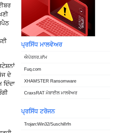
ਸਾਈਬਰ
ੱਖਣੀ
ਸਪੈਠ
 ਲਈ
ਪ੍ਰਸਿੱਧ ਮਾਲਵੇਅਰ
ਐਪੋਰਨਰ.ਕਾੱਮ
ੇਸ਼ਨਾਂ
Fuq.com
ੋਜ ਦੇ
XHAMSTER Ransomware
 ਦਿੰਦਾ
ੰਗੀ
CraxsRAT ਮੋਬਾਈਲ ਮਾਲਵੇਅਰ
ਪ੍ਰਸਿੱਧ ਟਰੋਜਨ
Trojan:Win32/Suschil!rfn