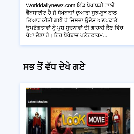
Worlddailynewz.com ਇੱਕ ਧੋਖਾਧੜੀ ਵਾਲੀ
ਵੈੱਬਸਾਈਟ ਹੈ ਜੋ ਧੋਖੇਬਾਜ਼ਾਂ ਦੁਆਰਾ ਸੂਝ-ਬੂਝ ਨਾਲ
ਤਿਆਰ ਕੀਤੀ ਗਈ ਹੈ ਜਿਸਦਾ ਉਦੇਸ਼ ਅਣਪਛਾਤੇ
ਉਪਭੋਗਤਾਵਾਂ ਨੂੰ ਪੁਸ਼ ਸੂਚਨਾਵਾਂ ਦੀ ਗਾਹਕੀ ਲੈਣ ਵਿੱਚ
ਧੋਖਾ ਦੇਣਾ ਹੈ। ਇਹ ਧੋਖੇਬਾਜ਼ ਪਲੇਟਫਾਰਮ...
ਸਭ ਤੋਂ ਵੱਧ ਦੇਖੇ ਗਏ