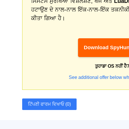
ਸਿਸਟਮ ਸੁਰੱਖਿਆ ਵਿਸ਼ਲੇਸ਼ਣ, ਖੋਜ ਅਤੇ
LuaD
ਹਟਾਉਣ ਦੇ ਨਾਲ-ਨਾਲ ਇੱਕ-ਨਾਲ-ਇੱਕ ਤਕਨੀਕ
ਕੀਤਾ ਗਿਆ ਹੈ।
Download SpyHun
ਤੁਹਾਡਾ OS ਨਹੀਂ ਹੈ
See additional offer below wh
ਟਿੱਪਣੀ ਫਾਰਮ ਦਿਖਾਓ (0)