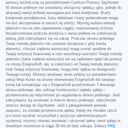
pomocy technicznej za pośrednictwem Centrum Pomocy SpyHunter.
W okresie próbnym nie zostaniesz obciążony opłatą z góry, jednak do
aktywacji wersji próbnej wymagana jest karta kredytowa. (Karty
kredytowe przedpłacone, karty debetowe i karty podarunkowe mogą
nie być akceptowane w ramach tej oferty). Wymóg wyboru metody
płatności ma na celu zapewnienie ciągłej i nieprzerwanej ochrony
bezpieczeństwa podczas przejścia z wersji próbnej na subskrypcję
płatną, jeśli zdecydujesz się na zakup. Podczas okresu próbnego
Twoja metoda płatności nie zostanie obciążona z góry kwotą
płatności, chociaż żądania autoryzacji mogą zostać wysłane do
Twojej instytucji finansowej w celu weryfikacji ważności Twojej metody
płatności (takie żądania autoryzacji nie są żądaniami opłat lub prowizji
ze strony EnigmaSoft, ale, w zależności od Twojej metody płatności
i/lub Twojej instytucji finansowej, mogą mieć wpływ na dostępność
Twojego konta). Możesz anulować okres próbny za pośrednictwem
sekcji Moje Konto na stronie internetowej EnigmaSoft dla swojego
konta lub kontaktując się z EnigmaSoft przed końcem 7-dniowego
okresu próbnego, aby uniknąć konieczności zapłaty opłaty i
przetworzenia jej natychmiast po wygaśnięciu okresu próbnego. Jeśli
zdecydujesz się anulować w trakcie okresu próbnego, natychmiast
utracisz dostęp do SpyHunter. Jeśli z jakiegokolwiek powodu
uważasz, że została przetworzona opłata, której nie chciałeś uiścić
(co może wynikać na przykład z przyczyn administracyjnych
systemu), możesz również anulować i otrzymać pełny zwrot opłaty w
dowolnym momencie w ciągu 30 dni od daty zakupu. Zobacz
FAQ
.