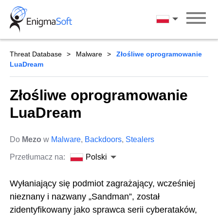
Skip
to
Polski
content
Threat Database
Malware
Złośliwe oprogramowanie
LuaDream
Złośliwe oprogramowanie
LuaDream
Do
Mezo
w
Malware
,
Backdoors
,
Stealers
Przetłumacz na:
Polski
Wyłaniający się podmiot zagrażający, wcześniej
nieznany i nazwany „Sandman”, został
zidentyfikowany jako sprawca serii cyberataków,