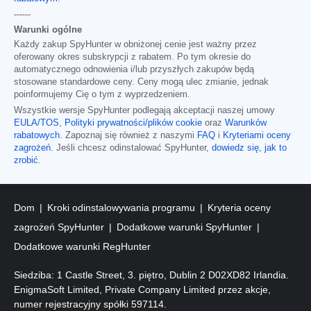
------
Warunki ogólne
Każdy zakup SpyHunter w obniżonej cenie jest ważny przez
oferowany okres subskrypcji z rabatem. Po tym okresie do
automatycznego odnowienia i/lub przyszłych zakupów będą
stosowane standardowe ceny. Ceny mogą ulec zmianie, jednak
poinformujemy Cię o tym z wyprzedzeniem.
Wszystkie wersje SpyHunter podlegają akceptacji naszej umowy
EULA/TOS
,
Polityki prywatności/plików cookie
oraz
Warunków
rabatowych
. Zapoznaj się również z naszymi
FAQ
i
Kryteriami oceny
zagrożeń
. Jeśli chcesz odinstalować SpyHunter,
dowiedz się, jak to
zrobić
.
Dom
Kroki odinstalowywania programu
Kryteria oceny
zagrożeń SpyHunter
Dodatkowe warunki SpyHunter
Dodatkowe warunki RegHunter
Siedziba: 1 Castle Street, 3. piętro, Dublin 2 D02XD82 Irlandia.
EnigmaSoft Limited, Private Company Limited przez akcje,
numer rejestracyjny spółki 597114.