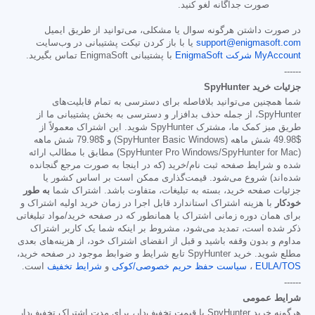
صورت جداگانه لغو کنید.
در صورت داشتن هرگونه سوال یا مشکلی، می‌توانید از طریق ایمیل
support@enigmasoft.com
یا با باز کردن تیکت پشتیبانی در وب‌سایت
MyAccount شرکت EnigmaSoft
با پشتیبانی EnigmaSoft تماس بگیرید.
------
جزئیات خرید SpyHunter
شما همچنین می‌توانید بلافاصله برای دسترسی به تمام قابلیت‌های
SpyHunter، از جمله حذف بدافزار و دسترسی به بخش پشتیبانی ما از
طریق میز کمک ما، مشترک SpyHunter شوید. این اشتراک معمولاً از
$49.98
شش ماهه (SpyHunter Basic Windows) و
$79.98
شش ماهه
(SpyHunter Pro Windows/SpyHunter for Mac) مطابق با مطالب ارائه
شده و شرایط صفحه ثبت نام/خرید (که در اینجا به صورت مرجع گنجانده
شده‌اند) شروع می‌شود. قیمت‌گذاری ممکن است بر اساس کشور یا
جزئیات صفحه خرید، بسته به تبلیغات، متفاوت باشد. اشتراک شما
به طور
خودکار
با هزینه اشتراک استاندارد قابل اجرا در زمان خرید اولیه اشتراک و
برای همان دوره زمانی اشتراک یا همانطور که در صفحه خرید/مواد تبلیغاتی
ذکر شده است، تمدید می‌شود، مشروط بر اینکه شما یک کاربر اشتراک
مداوم و بدون وقفه باشید و قبل از انقضای اشتراک خود، از هزینه‌های بعدی
مطلع شوید. خرید SpyHunter تابع شرایط و ضوابط موجود در صفحه خرید،
EULA/TOS
،
سیاست حفظ حریم خصوصی/کوکی
و
شرایط تخفیف
است.
------
شرایط عمومی
هرگونه خرید SpyHunter با قیمت تخفیف‌دار، برای مدت اشتراک تخفیف‌دار