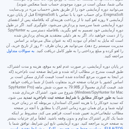
مالی شما، ممکن است در مورد موجودی حساب شما منعکس شوند).
می‌توانید دوره آزمایشی خود را از طریق بخش «حساب من» در وب‌سایت
EnigmaSoft برای حساب خود یا با تماس با EnigmaSoft قبل از پایان دوره
آزمایشی ۷ روزه لغو کنید تا از پرداخت هزینه‌ای که بلافاصله پس از انقضای
دوره آزمایشی شما سررسید و پردازش می‌شود، جلوگیری کنید. اگر در طول
دوره آزمایشی خود تصمیم به لغو بگیرید، بلافاصله دسترسی به SpyHunter
را از دست خواهید داد. اگر به هر دلیلی معتقدید هزینه‌ای پردازش شده
است که مایل به انجام آن نبودید (که به عنوان مثال می‌تواند بر اساس
مدیریت سیستم رخ دهد)، می‌توانید هر زمان ظرف ۳۰ روز از تاریخ خرید، آن
را لغو کرده و مبلغ پرداختی را به طور کامل دریافت کنید.
به سوالات متداول
مراجعه کنید.
در پایان دوره آزمایشی، در صورت عدم لغو به موقع، هزینه و مدت اشتراک،
طبق قیمت مندرج در مطالب ارائه شده و شرایط صفحه ثبت نام/خرید (که
در اینجا به صورت مرجع گنجانده شده است؛ قیمت گذاری ممکن است بر
اساس کشور یا جزئیات صفحه خرید متفاوت باشد) از شما دریافت خواهد
شد. قیمت گذاری معمولاً از
$79.98
به صورت شش ماهه (SpyHunter Pro
Windows/SpyHunter for Mac) شروع می شود. اشتراک خریداری شده
شما
به طور خودکار مطابق با شرایط صفحه ثبت نام/خرید تمدید
می شود،
که تمدید خودکار را با هزینه اشتراک استاندارد مربوطه که در زمان خرید
اولیه شما و برای همان دوره زمانی اشتراک یا مطابق با آنچه در صفحه
مطالب تبلیغاتی/خرید تعیین شده است، فراهم می کند، مشروط بر اینکه
شما یک کاربر اشتراک مداوم و بدون وقفه باشید. لطفاً برای جزئیات بیشتر
به صفحه خرید مراجعه کنید. دوره آزمایشی تابع این شرایط، توافق شما با
EULA/TOS
،
سیاست حفظ حریم خصوصی/کوکی
و
شرایط تخفیف است
.