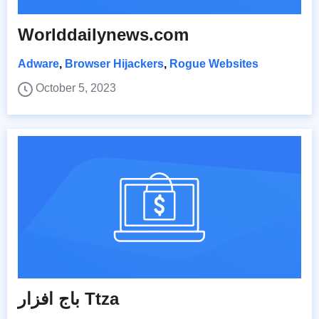
Worlddailynews.com
Adware
,
Browser Hijackers
,
Rogue Websites
October 5, 2023
باج افزار Ttza