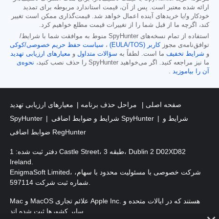
ارائه شده معتبر است. پس از آن، قیمت استاندارد مربوطه برای تمدید
خودکار و/یا خریدهای آینده اعمال خواهد شد. قیمت‌گذاری ممکن است تغییر
کند، اگرچه ما از قبل شما را از تغییرات قیمت مطلع خواهیم کرد.
استفاده از تمام نسخه‌های SpyHunter منوط به موافقت شما با شرایط/
توافق‌نامه‌ی مجوز
کاربر (EULA/TOS)
،
سیاست حفظ حریم خصوصی/کوکی
و
شرایط تخفیف
ما است. لطفاً به
سؤالات متداول
و
معیارهای ارزیابی تهدید
ما نیز مراجعه کنید. اگر می‌خواهید SpyHunter را حذف نصب کنید،
نحوه‌ی
آن را بیاموزید
.
صفحه اصلی
مراحل حذف برنامه
معیارهای ارزیابی تهدید
شرایط و
شرایط و ضوابط اضافی SpyHunter
SpyHunter
ضوابط اضافی RegHunter
دفتر ثبت شده: 1 Castle Street، طبقه 3، Dublin 2 D02XD82
Ireland.
EnigmaSoft Limited، شرکت خصوصی با مسئولیت محدود با سهام،
شماره ثبت شرکت 597114.
Mac و MacOS علائم تجاری Apple Inc. هستند که در ایالات متحده و
سایر کشورها ثبت شده اند.