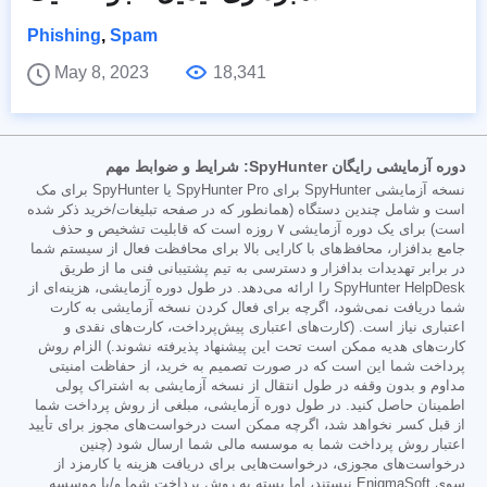
Phishing
,
Spam
May 8, 2023
18,341
دوره آزمایشی رایگان SpyHunter: شرایط و ضوابط مهم
نسخه آزمایشی SpyHunter برای SpyHunter Pro یا SpyHunter برای مک
است و شامل چندین دستگاه (همانطور که در صفحه تبلیغات/خرید ذکر شده
است) برای یک دوره آزمایشی ۷ روزه است که قابلیت تشخیص و حذف
جامع بدافزار، محافظ‌های با کارایی بالا برای محافظت فعال از سیستم شما
در برابر تهدیدات بدافزار و دسترسی به تیم پشتیبانی فنی ما از طریق
SpyHunter HelpDesk را ارائه می‌دهد. در طول دوره آزمایشی، هزینه‌ای از
شما دریافت نمی‌شود، اگرچه برای فعال کردن نسخه آزمایشی به کارت
اعتباری نیاز است. (کارت‌های اعتباری پیش‌پرداخت، کارت‌های نقدی و
کارت‌های هدیه ممکن است تحت این پیشنهاد پذیرفته نشوند.) الزام روش
پرداخت شما این است که در صورت تصمیم به خرید، از حفاظت امنیتی
مداوم و بدون وقفه در طول انتقال از نسخه آزمایشی به اشتراک پولی
اطمینان حاصل کنید. در طول دوره آزمایشی، مبلغی از روش پرداخت شما
از قبل کسر نخواهد شد، اگرچه ممکن است درخواست‌های مجوز برای تأیید
اعتبار روش پرداخت شما به موسسه مالی شما ارسال شود (چنین
درخواست‌های مجوزی، درخواست‌هایی برای دریافت هزینه یا کارمزد از
سوی EnigmaSoft نیستند، اما بسته به روش پرداخت شما و/یا موسسه