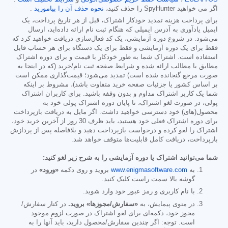
اگر می خواهید SpyHunter را حذف کنید،
نحوه حذف آن را بیاموزید
.
برای پرداخت هزینه تمدید خودکار اشتراک، قبل از هر تاریخ پرداخت، یک
ایمیل یادآوری به آدرس ایمیلی که هنگام ثبت نام ارائه داده‌اید، ارسال
می‌شود. در شروع دوره آزمایشی، یک کد فعال‌سازی دریافت خواهید کرد که
فقط برای یک دوره آزمایشی و فقط برای یک دستگاه برای هر حساب قابل
استفاده است. اشتراک شما به طور خودکار با قیمت و برای دوره اشتراک
مطابق با مطالب ارائه شده و شرایط صفحه ثبت نام/خرید (که در اینجا به
صورت مرجع گنجانده شده است) تمدید می‌شود؛ قیمت‌گذاری ممکن است
بر اساس کشور یا جزئیات صفحه خرید متفاوت باشد)، مشروط بر اینکه
شما یک کاربر اشتراک مداوم و بدون وقفه باشید. برای کاربران اشتراک
پولی، در صورت لغو اشتراک، تا پایان دوره اشتراک پولی خود به
محصول(های) خود دسترسی خواهید داشت. اگر مایل به دریافت بازپرداخت
برای دوره اشتراک فعلی خود هستید، باید ظرف 30 روز از آخرین خرید خود،
اشتراک را لغو کرده و درخواست بازپرداخت دهید و بلافاصله پس از پردازش
بازپرداخت، دریافت کامل قابلیت‌ها متوقف خواهد شد.
شما می‌توانید اشتراک یا دوره آزمایشی را به شرح زیر لغو کنید:
به
www.enigmasoftware.com
بروید و روی دکمه
«ورود»
در
گوشه بالا سمت راست کلیک کنید.
با نام کاربری و رمز عبور خود وارد شوید.
در منوی پیمایش، به
«سفارش/مجوزها» بروید.
در کنار سفارش/
مجوز خود، دکمه‌ای برای لغو اشتراک در صورت لزوم موجود
است. توجه: اگر چندین سفارش/محصول دارید، باید آنها را به