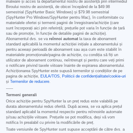
malware și acces la departamentul nostru de asistență prin intermediul
Biroului nostru de asistență, de obicei începând de la
$49.98
semestrial (SpyHunter Basic Windows) și
$79.98
semestrial
(SpyHunter Pro Windows/SpyHunter pentru Mac), în conformitate cu
materialele ofertei și termenii paginii de înregistrare/achiziție (care
sunt încorporați aici prin referință; prețurile pot varia în funcție de țară
sau de promoție, în funcție de detaliile paginii de achiziție).
Abonamentul dvs. se va
reînnoi automat
la taxa de abonament
standard aplicabilă la momentul achiziției inițiale a abonamentului și
pentru aceeași perioadă de abonament sau așa cum este stabilit în
materialele promoționale/pagina de achiziție, cu condiția să fiți un
utilizator de abonament continuu, neîntrerupt și pentru care veți primi
o notificare privind taxele viitoare înainte de expirarea abonamentului.
Achiziționarea SpyHunter este supusă termenilor și condițiilor de pe
pagina de achiziție,
EULA/TOS
,
Politicii de confidențialitate/cookie-uri
și
Termenilor de reducere
.
------
Termeni generali
Orice achiziție pentru SpyHunter la un preț redus este valabilă pe
durata abonamentului redus oferită. După aceea, se va aplica prețul
standard aplicabil la momentul respectiv pentru reînnoirile automate
și/sau achizițiile viitoare. Prețurile se pot modifica, deși vă vom
notifica în prealabil cu privire la modificările de preț.
Toate versiunile de SpyHunter sunt supuse acceptării de către dvs. a