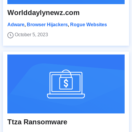
Worlddaylynewz.com
Adware
,
Browser Hijackers
,
Rogue Websites
October 5, 2023
Ttza Ransomware