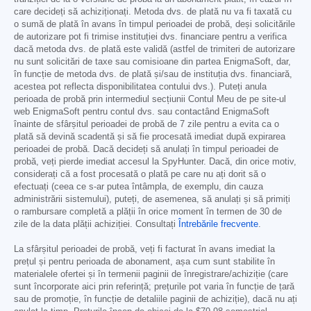
care decideți să achiziționați. Metoda dvs. de plată nu va fi taxată cu
o sumă de plată în avans în timpul perioadei de probă, deși solicitările
de autorizare pot fi trimise instituției dvs. financiare pentru a verifica
dacă metoda dvs. de plată este validă (astfel de trimiteri de autorizare
nu sunt solicitări de taxe sau comisioane din partea EnigmaSoft, dar,
în funcție de metoda dvs. de plată și/sau de instituția dvs. financiară,
acestea pot reflecta disponibilitatea contului dvs.). Puteți anula
perioada de probă prin intermediul secțiunii Contul Meu de pe site-ul
web EnigmaSoft pentru contul dvs. sau contactând EnigmaSoft
înainte de sfârșitul perioadei de probă de 7 zile pentru a evita ca o
plată să devină scadentă și să fie procesată imediat după expirarea
perioadei de probă. Dacă decideți să anulați în timpul perioadei de
probă, veți pierde imediat accesul la SpyHunter. Dacă, din orice motiv,
considerați că a fost procesată o plată pe care nu ați dorit să o
efectuați (ceea ce s-ar putea întâmpla, de exemplu, din cauza
administrării sistemului), puteți, de asemenea, să anulați și să primiți
o rambursare completă a plății în orice moment în termen de 30 de
zile de la data plății achiziției. Consultați
Întrebările frecvente
.
La sfârșitul perioadei de probă, veți fi facturat în avans imediat la
prețul și pentru perioada de abonament, așa cum sunt stabilite în
materialele ofertei și în termenii paginii de înregistrare/achiziție (care
sunt încorporate aici prin referință; prețurile pot varia în funcție de țară
sau de promoție, în funcție de detaliile paginii de achiziție), dacă nu ați