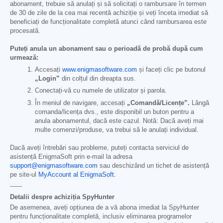
abonament, trebuie să anulați și să solicitați o rambursare în termen
de 30 de zile de la cea mai recentă achiziție și veți înceta imediat să
beneficiați de funcționalitate completă atunci când rambursarea este
procesată.
Puteți anula un abonament sau o perioadă de probă după cum
urmează:
Accesați
www.enigmasoftware.com
și faceți clic pe butonul
„Login”
din colțul din dreapta sus.
Conectați-vă cu numele de utilizator și parola.
În meniul de navigare, accesați
„Comandă/Licențe”.
Lângă
comanda/licența dvs., este disponibil un buton pentru a
anula abonamentul, dacă este cazul. Notă: Dacă aveți mai
multe comenzi/produse, va trebui să le anulați individual.
Dacă aveți întrebări sau probleme, puteți contacta serviciul de
asistență EnigmaSoft prin e-mail la adresa
support@enigmasoftware.com
sau deschizând un tichet de asistență
pe site-ul
MyAccount al EnigmaSoft
.
------
Detalii despre achiziția SpyHunter
De asemenea, aveți opțiunea de a vă abona imediat la SpyHunter
pentru funcționalitate completă, inclusiv eliminarea programelor