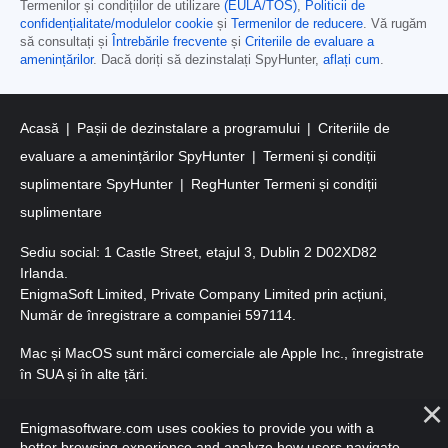
Termenilor și condițiilor de utilizare
(EULA/TOS)
,
Politicii de
confidențialitate/modulelor cookie
și
Termenilor de reducere
. Vă rugăm
să consultați și
Întrebările frecvente
și
Criteriile de evaluare a
amenințărilor
. Dacă doriți să dezinstalați SpyHunter,
aflați cum
.
Acasă
Pașii de dezinstalare a programului
Criteriile de
evaluare a amenințărilor SpyHunter
Termeni și condiții
suplimentare SpyHunter
RegHunter Termeni și condiții
suplimentare
Sediu social: 1 Castle Street, etajul 3, Dublin 2 D02XD82
Irlanda.
EnigmaSoft Limited, Private Company Limited prin acțiuni,
Număr de înregistrare a companiei 597114.
Mac și MacOS sunt mărci comerciale ale Apple Inc., înregistrate
în SUA și în alte țări.
Copyright 2016-2026. EnigmaSoft Ltd. Toate drepturile
Enigmasoftware.com uses cookies to provide you with a
rezervate.
better browsing experience and analyze how users navigate