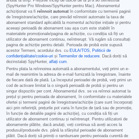
anulat la timp. Prețurile încep de obicei de la
$79.98
semestrial
(SpyHunter Pro Windows/SpyHunter pentru Mac). Abonamentul
achiziționat va fi
reînnoit automat
în conformitate cu termenii paginii
de înregistrare/achiziție, care prevăd reînnoiri automate la taxa de
abonament standard aplicabilă la momentul achiziției inițiale și pentru
aceeași perioadă de abonament sau așa cum este stabilit în
materialele promoționale/pagina de achiziție, cu condiția să fiți un
utilizator de abonament continuu, neîntrerupt. Vă rugăm să consultați
pagina de achiziție pentru detalii. Perioada de probă este supusă
acestor Termeni, acordului dvs. cu
EULA/TOS
,
Politicii de
confidențialitate/cookie-uri
și
Termenilor de reducere
. Dacă doriți să
dezinstalați SpyHunter,
aflați cum
.
Pentru plata la reînnoirea automată a abonamentului, veți primi un e-
mail de reamintire la adresa de e-mail furnizată la înregistrare, înainte
de fiecare dată de plată. La începutul perioadei de probă, veți primi un
cod de activare limitat la o singură perioadă de probă și pentru un
singur dispozitiv per cont. Abonamentul dvs. se va reînnoi automat la
prețul și pentru perioada de abonament, în conformitate cu materialele
ofertei și termenii paginii de înregistrare/achiziție (care sunt încorporați
aici prin referință; prețurile pot varia în funcție de țară sau de promoție,
în funcție de detaliile paginii de achiziție), cu condiția să fiți un
utilizator de abonament continuu și neîntrerupt. Pentru utilizatorii de
abonamente plătite, dacă anulați, veți continua să aveți acces la
produsul/produsele dvs. până la sfârșitul perioadei de abonament
plătit. Dacă doriți să primiți o rambursare pentru perioada curentă de