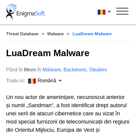
Skip
to
Română
content
Threat Database
Malware
LuaDream Malware
LuaDream Malware
Până în
Mezo
în
Malware
,
Backdoors
,
Stealers
Tradu in:
Română
Un nou actor de amenințare, necunoscut anterior
și numit „Sandman”, a fost identificat drept autorul
unei serii de atacuri cibernetice care au vizat în
mod special furnizorii de telecomunicații din regiuni
din Orientul Mijlociu, Europa de Vest și