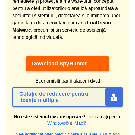
remediere și protecție a malware-ului, conceput
pentru a oferi utilizatorilor o analiză aprofundată a
securității sistemului, detectarea și eliminarea unei
game largi de amenințări, cum ar fi
LuaDream
Malware
, precum și un serviciu de asistență
tehnologică individuală.
Download SpyHunter
Economisiți banii afacerii dvs.!
Cotație de reducere pentru
licențe multiple
Nu este sistemul dvs. de operare?
Descărcați pentru
Windows®
și
Mac®
.
See additional offer below where available.
EULA
and