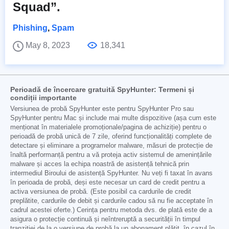
Squad”.
Phishing
,
Spam
May 8, 2023
18,341
Perioadă de încercare gratuită SpyHunter: Termeni și
condiții importante
Versiunea de probă SpyHunter este pentru SpyHunter Pro sau
SpyHunter pentru Mac și include mai multe dispozitive (așa cum este
menționat în materialele promoționale/pagina de achiziție) pentru o
perioadă de probă unică de 7 zile, oferind funcționalități complete de
detectare și eliminare a programelor malware, măsuri de protecție de
înaltă performanță pentru a vă proteja activ sistemul de amenințările
malware și acces la echipa noastră de asistență tehnică prin
intermediul Biroului de asistență SpyHunter. Nu veți fi taxat în avans
în perioada de probă, deși este necesar un card de credit pentru a
activa versiunea de probă. (Este posibil ca cardurile de credit
preplătite, cardurile de debit și cardurile cadou să nu fie acceptate în
cadrul acestei oferte.) Cerința pentru metoda dvs. de plată este de a
asigura o protecție continuă și neîntreruptă a securității în timpul
tranziției de la o versiune de probă la un abonament plătit, în cazul în