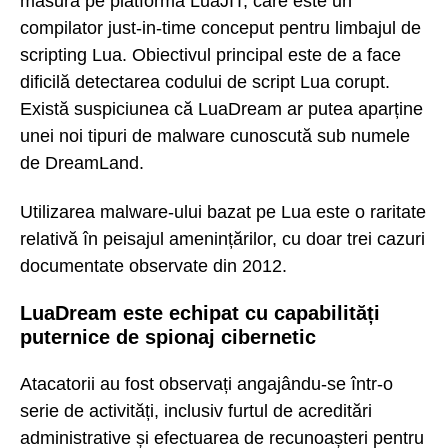
măsură pe platforma LuaJIT, care este un
compilator just-in-time conceput pentru limbajul de
scripting Lua. Obiectivul principal este de a face
dificilă detectarea codului de script Lua corupt.
Există suspiciunea că LuaDream ar putea aparține
unei noi tipuri de malware cunoscută sub numele
de DreamLand.
Utilizarea malware-ului bazat pe Lua este o raritate
relativă în peisajul amenințărilor, cu doar trei cazuri
documentate observate din 2012.
LuaDream este echipat cu capabilități
puternice de spionaj cibernetic
Atacatorii au fost observați angajându-se într-o
serie de activități, inclusiv furtul de acreditări
administrative și efectuarea de recunoașteri pentru