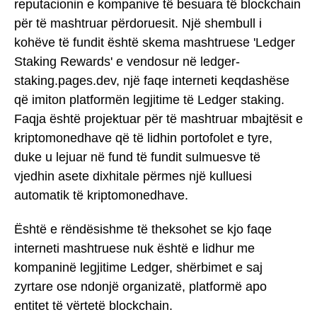
reputacionin e kompanive të besuara të blockchain
për të mashtruar përdoruesit. Një shembull i
kohëve të fundit është skema mashtruese 'Ledger
Staking Rewards' e vendosur në ledger-
staking.pages.dev, një faqe interneti keqdashëse
që imiton platformën legjitime të Ledger staking.
Faqja është projektuar për të mashtruar mbajtësit e
kriptomonedhave që të lidhin portofolet e tyre,
duke u lejuar në fund të fundit sulmuesve të
vjedhin asete dixhitale përmes një kulluesi
automatik të kriptomonedhave.
Është e rëndësishme të theksohet se kjo faqe
interneti mashtruese nuk është e lidhur me
kompaninë legjitime Ledger, shërbimet e saj
zyrtare ose ndonjë organizatë, platformë apo
entitet të vërtetë blockchain.