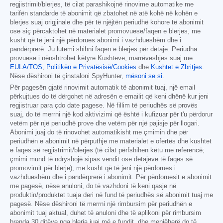
regjistrimit/blerjes, të cilat parashikojnë rinovime automatike me
tarifën standarde të abonimit që zbatohet në atë kohë në kohën e
blerjes suaj origjinale dhe për të njëjtën periudhë kohore të abonimit
ose siç përcaktohet në materialet promovuese/faqen e blerjes, me
kusht që të jeni një përdorues abonimi i vazhdueshëm dhe i
pandërprerë. Ju lutemi shihni faqen e blerjes për detaje. Periudha
provuese i nënshtrohet këtyre Kushteve, marrëveshjes suaj me
EULA/TOS
,
Politikën e Privatësisë/Cookies
dhe
Kushtet e Zbritjes
.
Nëse dëshironi të çinstaloni SpyHunter,
mësoni se si
.
Për pagesën gjatë rinovimit automatik të abonimit tuaj, një email
përkujtues do të dërgohet në adresën e emailit që keni dhënë kur jeni
regjistruar para çdo date pagese. Në fillim të periudhës së provës
suaj, do të merrni një kod aktivizimi që është i kufizuar për t'u përdorur
vetëm për një periudhë prove dhe vetëm për një pajisje për llogari.
Abonimi juaj do të rinovohet automatikisht me çmimin dhe për
periudhën e abonimit në përputhje me materialet e ofertës dhe kushtet
e faqes së regjistrimit/blerjes (të cilat përfshihen këtu me referencë;
çmimi mund të ndryshojë sipas vendit ose detajeve të faqes së
promovimit për blerje), me kusht që të jeni një përdorues i
vazhdueshëm dhe i pandërprerë i abonimit. Për përdoruesit e abonimit
me pagesë, nëse anuloni, do të vazhdoni të keni qasje në
produktin/produktet tuaja deri në fund të periudhës së abonimit tuaj me
pagesë. Nëse dëshironi të merrni një rimbursim për periudhën e
abonimit tuaj aktual, duhet të anuloni dhe të aplikoni për rimbursim
brenda 30 ditëve nga blerja juaj më e fundit, dhe menjëherë do të