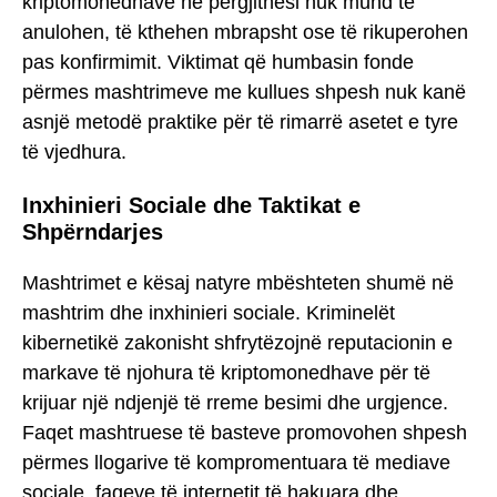
kriptomonedhave në përgjithësi nuk mund të
anulohen, të kthehen mbrapsht ose të rikuperohen
pas konfirmimit. Viktimat që humbasin fonde
përmes mashtrimeve me kullues shpesh nuk kanë
asnjë metodë praktike për të rimarrë asetet e tyre
të vjedhura.
Inxhinieri Sociale dhe Taktikat e
Shpërndarjes
Mashtrimet e kësaj natyre mbështeten shumë në
mashtrim dhe inxhinieri sociale. Kriminelët
kibernetikë zakonisht shfrytëzojnë reputacionin e
markave të njohura të kriptomonedhave për të
krijuar një ndjenjë të rreme besimi dhe urgjence.
Faqet mashtruese të basteve promovohen shpesh
përmes llogarive të kompromentuara të mediave
sociale, faqeve të internetit të hakuara dhe