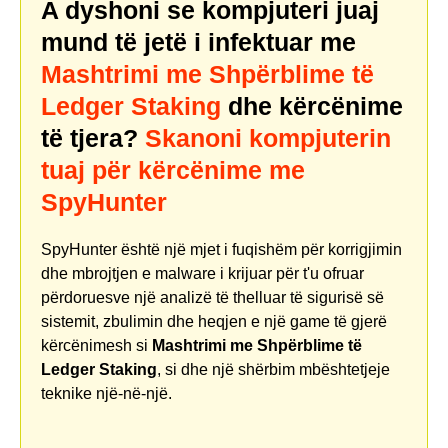
A dyshoni se kompjuteri juaj
mund të jetë i infektuar me
Mashtrimi me Shpërblime të
Ledger Staking
dhe kërcënime
të tjera?
Skanoni kompjuterin
tuaj për kërcënime me
SpyHunter
SpyHunter është një mjet i fuqishëm për korrigjimin
dhe mbrojtjen e malware i krijuar për t'u ofruar
përdoruesve një analizë të thelluar të sigurisë së
sistemit, zbulimin dhe heqjen e një game të gjerë
kërcënimesh si
Mashtrimi me Shpërblime të
Ledger Staking
, si dhe një shërbim mbështetjeje
teknike një-në-një.