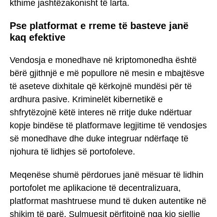
kthime jashtëzakonisht të larta.
Pse platformat e rreme të basteve janë
kaq efektive
Vendosja e monedhave në kriptomonedha është
bërë gjithnjë e më popullore në mesin e mbajtësve
të aseteve dixhitale që kërkojnë mundësi për të
ardhura pasive. Kriminelët kibernetikë e
shfrytëzojnë këtë interes në rritje duke ndërtuar
kopje bindëse të platformave legjitime të vendosjes
së monedhave dhe duke integruar ndërfaqe të
njohura të lidhjes së portofoleve.
Meqenëse shumë përdorues janë mësuar të lidhin
portofolet me aplikacione të decentralizuara,
platformat mashtruese mund të duken autentike në
shikim të parë. Sulmuesit përfitojnë nga kjo sjellje