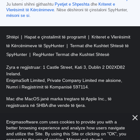
Ju lutemi shihni gjithashtu
Pyetjet e Shpeshta
dhe
Kriteret e
Vlerësimit të Kërcënimeve
. Nëse dëshironi të çinstaloni SpyHunter,
mësoni se si
.
Shtëpi
Hapat e çinstalimit të programit
Kriteret e Vlerësimit
të Kërcënimeve të SpyHunter
Termat dhe Kushtet Shtesë të
SpyHunter
RegHunter Termat dhe Kushtet Shtesë
Zyra e regjistruar: 1 Castle Street, Kati 3, Dublin 2 D02XD82
Ireland.
EnigmaSoft Limited, Private Company Limited me aksione,
Numri i Regjistrimit të Kompanisë 597114.
Mac dhe MacOS janë marka tregtare të Apple Inc., të
regjistruara në SHBA dhe vende të tjera.
E drejta e autorit 2016-
2026
. EnigmaSoft Ltd. Të gjitha të drejtat
Enigmasoftware.com uses cookies to provide you with a
e rezervuara.
better browsing experience and analyze how users navigate
and utilize the Site. By using this Site or clicking on "OK", you
consent to the use of cookies.
Mësoni më shumë
.