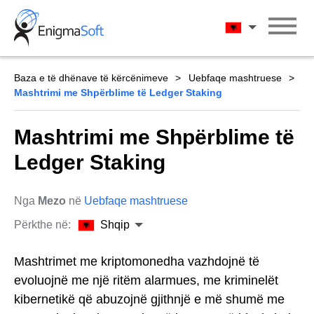
Skip
to
Shqip
content
Baza e të dhënave të kërcënimeve
Uebfaqe mashtruese
Mashtrimi me Shpërblime të Ledger Staking
Mashtrimi me Shpërblime të
Ledger Staking
Nga
Mezo
në
Uebfaqe mashtruese
Përkthe në:
Shqip
Mashtrimet me kriptomonedha vazhdojnë të
evoluojnë me një ritëm alarmues, me kriminelët
kibernetikë që abuzojnë gjithnjë e më shumë me