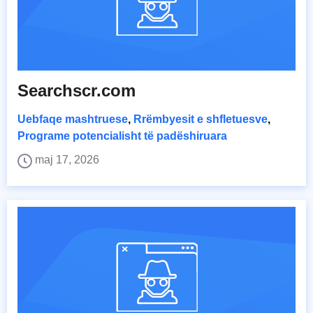
Searchscr.com
Uebfaqe mashtruese
,
Rrëmbyesit e shfletuesve
,
Programe potencialisht të padëshiruara
maj 17, 2026