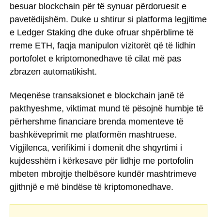
besuar blockchain për të synuar përdoruesit e
pavetëdijshëm. Duke u shtirur si platforma legjitime
e Ledger Staking dhe duke ofruar shpërblime të
rreme ETH, faqja manipulon vizitorët që të lidhin
portofolet e kriptomonedhave të cilat më pas
zbrazen automatikisht.
Meqenëse transaksionet e blockchain janë të
pakthyeshme, viktimat mund të pësojnë humbje të
përhershme financiare brenda momenteve të
bashkëveprimit me platformën mashtruese.
Vigjilenca, verifikimi i domenit dhe shqyrtimi i
kujdesshëm i kërkesave për lidhje me portofolin
mbeten mbrojtje thelbësore kundër mashtrimeve
gjithnjë e më bindëse të kriptomonedhave.