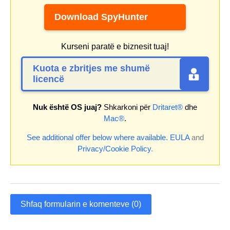
Download SpyHunter
Kurseni paratë e biznesit tuaj!
Kuota e zbritjes me shumë
licencë
Nuk është OS juaj?
Shkarkoni për
Dritaret®
dhe
Mac®
.
See additional offer below where available.
EULA
and
Privacy/Cookie Policy
.
Shfaq formularin e komenteve (0)