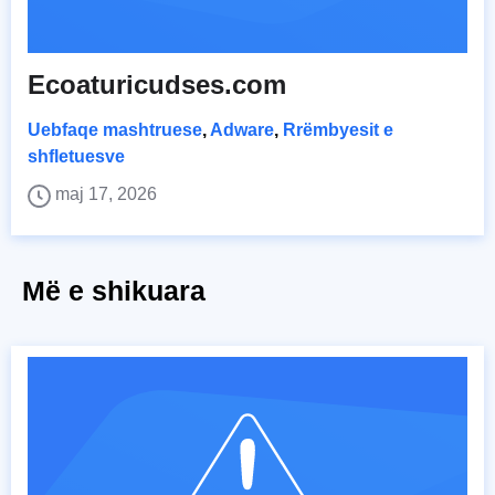
Ecoaturicudses.com
Uebfaqe mashtruese
,
Adware
,
Rrëmbyesit e
shfletuesve
maj 17, 2026
Më e shikuara