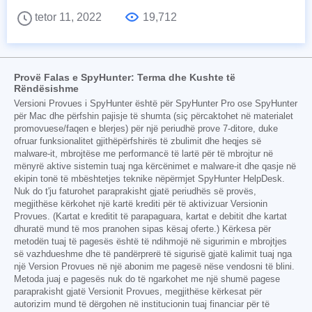
tetor 11, 2022
19,712
Provë Falas e SpyHunter: Terma dhe Kushte të
Rëndësishme
Versioni Provues i SpyHunter është për SpyHunter Pro ose SpyHunter
për Mac dhe përfshin pajisje të shumta (siç përcaktohet në materialet
promovuese/faqen e blerjes) për një periudhë prove 7-ditore, duke
ofruar funksionalitet gjithëpërfshirës të zbulimit dhe heqjes së
malware-it, mbrojtëse me performancë të lartë për të mbrojtur në
mënyrë aktive sistemin tuaj nga kërcënimet e malware-it dhe qasje në
ekipin tonë të mbështetjes teknike nëpërmjet SpyHunter HelpDesk.
Nuk do t'ju faturohet paraprakisht gjatë periudhës së provës,
megjithëse kërkohet një kartë krediti për të aktivizuar Versionin
Provues. (Kartat e kreditit të parapaguara, kartat e debitit dhe kartat
dhuratë mund të mos pranohen sipas kësaj oferte.) Kërkesa për
metodën tuaj të pagesës është të ndihmojë në sigurimin e mbrojtjes
së vazhdueshme dhe të pandërprerë të sigurisë gjatë kalimit tuaj nga
një Version Provues në një abonim me pagesë nëse vendosni të blini.
Metoda juaj e pagesës nuk do të ngarkohet me një shumë pagese
paraprakisht gjatë Versionit Provues, megjithëse kërkesat për
autorizim mund të dërgohen në institucionin tuaj financiar për të