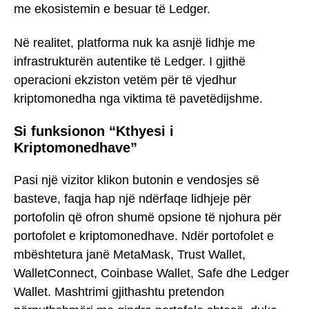
me ekosistemin e besuar të Ledger.
Në realitet, platforma nuk ka asnjë lidhje me
infrastrukturën autentike të Ledger. I gjithë
operacioni ekziston vetëm për të vjedhur
kriptomonedha nga viktima të pavetëdijshme.
Si funksionon “Kthyesi i
Kriptomonedhave”
Pasi një vizitor klikon butonin e vendosjes së
basteve, faqja hap një ndërfaqe lidhjeje për
portofolin që ofron shumë opsione të njohura për
portofolet e kriptomonedhave. Ndër portofolet e
mbështetura janë MetaMask, Trust Wallet,
WalletConnect, Coinbase Wallet, Safe dhe Ledger
Wallet. Mashtrimi gjithashtu pretendon