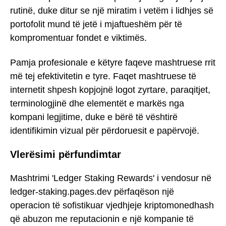
rutinë, duke ditur se një miratim i vetëm i lidhjes së
portofolit mund të jetë i mjaftueshëm për të
kompromentuar fondet e viktimës.
Pamja profesionale e këtyre faqeve mashtruese rrit
më tej efektivitetin e tyre. Faqet mashtruese të
internetit shpesh kopjojnë logot zyrtare, paraqitjet,
terminologjinë dhe elementët e markës nga
kompani legjitime, duke e bërë të vështirë
identifikimin vizual për përdoruesit e papërvojë.
Vlerësimi përfundimtar
Mashtrimi 'Ledger Staking Rewards' i vendosur në
ledger-staking.pages.dev përfaqëson një
operacion të sofistikuar vjedhjeje kriptomonedhash
që abuzon me reputacionin e një kompanie të