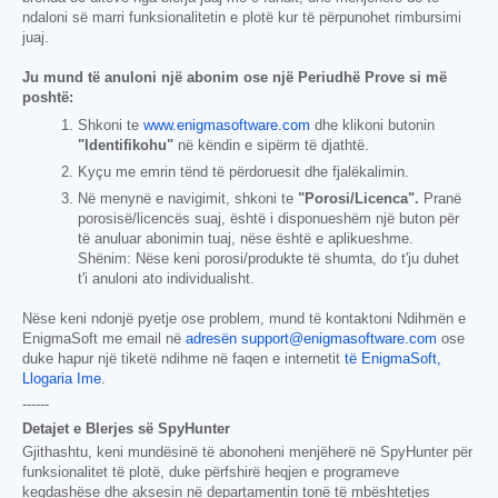
ndaloni së marri funksionalitetin e plotë kur të përpunohet rimbursimi
juaj.
Ju mund të anuloni një abonim ose një Periudhë Prove si më
poshtë:
Shkoni te
www.enigmasoftware.com
dhe klikoni butonin
"Identifikohu"
në këndin e sipërm të djathtë.
Kyçu me emrin tënd të përdoruesit dhe fjalëkalimin.
Në menynë e navigimit, shkoni te
"Porosi/Licenca".
Pranë
porosisë/licencës suaj, është i disponueshëm një buton për
të anuluar abonimin tuaj, nëse është e aplikueshme.
Shënim: Nëse keni porosi/produkte të shumta, do t'ju duhet
t'i anuloni ato individualisht.
Nëse keni ndonjë pyetje ose problem, mund të kontaktoni Ndihmën e
EnigmaSoft me email në
adresën support@enigmasoftware.com
ose
duke hapur një tiketë ndihme në faqen e internetit
të EnigmaSoft,
Llogaria Ime
.
------
Detajet e Blerjes së SpyHunter
Gjithashtu, keni mundësinë të abonoheni menjëherë në SpyHunter për
funksionalitet të plotë, duke përfshirë heqjen e programeve
keqdashëse dhe aksesin në departamentin tonë të mbështetjes