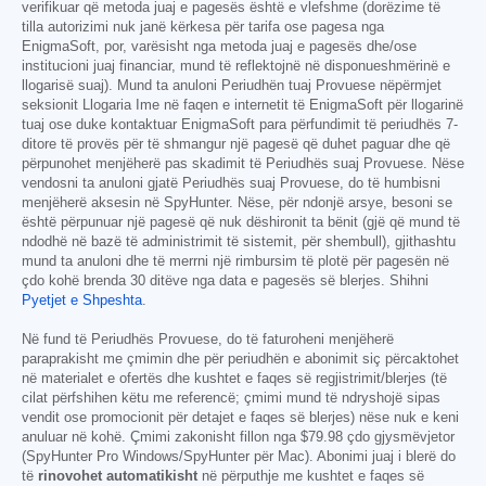
verifikuar që metoda juaj e pagesës është e vlefshme (dorëzime të
tilla autorizimi nuk janë kërkesa për tarifa ose pagesa nga
EnigmaSoft, por, varësisht nga metoda juaj e pagesës dhe/ose
institucioni juaj financiar, mund të reflektojnë në disponueshmërinë e
llogarisë suaj). Mund ta anuloni Periudhën tuaj Provuese nëpërmjet
seksionit Llogaria Ime në faqen e internetit të EnigmaSoft për llogarinë
tuaj ose duke kontaktuar EnigmaSoft para përfundimit të periudhës 7-
ditore të provës për të shmangur një pagesë që duhet paguar dhe që
përpunohet menjëherë pas skadimit të Periudhës suaj Provuese. Nëse
vendosni ta anuloni gjatë Periudhës suaj Provuese, do të humbisni
menjëherë aksesin në SpyHunter. Nëse, për ndonjë arsye, besoni se
është përpunuar një pagesë që nuk dëshironit ta bënit (gjë që mund të
ndodhë në bazë të administrimit të sistemit, për shembull), gjithashtu
mund ta anuloni dhe të merrni një rimbursim të plotë për pagesën në
çdo kohë brenda 30 ditëve nga data e pagesës së blerjes. Shihni
Pyetjet e Shpeshta
.
Në fund të Periudhës Provuese, do të faturoheni menjëherë
paraprakisht me çmimin dhe për periudhën e abonimit siç përcaktohet
në materialet e ofertës dhe kushtet e faqes së regjistrimit/blerjes (të
cilat përfshihen këtu me referencë; çmimi mund të ndryshojë sipas
vendit ose promocionit për detajet e faqes së blerjes) nëse nuk e keni
anuluar në kohë. Çmimi zakonisht fillon nga
$79.98
çdo gjysmëvjetor
(SpyHunter Pro Windows/SpyHunter për Mac). Abonimi juaj i blerë do
të
rinovohet automatikisht
në përputhje me kushtet e faqes së