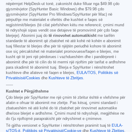
nëpërmjet HelpDesk-ut tonë, zakonisht duke filluar nga
$49.98
çdo
gjysmëvjetor (SpyHunter Basic Windows) dhe
$79.98
çdo
gjysmëvjetor (SpyHunter Pro Windows/SpyHunter për Mac) në
përputhje me materialet e ofertës dhe kushtet e faqes së
regjistrimit/blerjes (të cilat përfshihen këtu me referencë; çmimi mund
të ndryshojë sipas vendit ose detajeve të promovimit për çdo faqe
blerjeje). Abonimi juaj do
të rinovohet automatikisht
me tarifën
standarde të abonimit që zbatohet në atë kohë në kohën e abonimit
tuaj fillestar të blerjes dhe për të njëjtën periudhë kohore të abonimit
ose siç përcaktohet në materialet promovuese/faqen e blerjes, me
kusht që të jeni një përdorues i vazhdueshëm dhe i pandërprerë i
abonimit dhe për të cilin do të merrni një njoftim për tarifat e ardhshme
para skadimit të abonimit tuaj. Blerja e SpyHunter i nënshtrohet
kushteve dhe afateve në faqen e blerjes,
EULA/TOS
,
Politikës së
Privatësisë/Cookies
dhe
Kushteve të Zbritjes
.
------
Kushtet e Përgjithshme
Çdo blerje për SpyHunter me një çmim të zbritur është e vlefshme për
afatin e ofruar të abonimit me zbritje. Pas kësaj, çmimi standard i
zbatueshëm në atë kohë do të zbatohet për rinovimet automatike
dhe/ose blerjet e ardhshme. Çmimi mund të ndryshojë, megjithëse ne
do t'ju njoftojmë paraprakisht për ndryshimet e çmimeve.
Të gjitha versionet e SpyHunter i nënshtrohen pranimit tuaj të
EULA-
s/TOS-it
,
Politikës së Privatësisë/Cookie-ve
dhe
Kushteve të Zbritjes
.