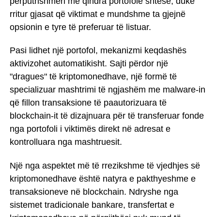
përputhshmëri me qindra portofole shtesë, duke
rritur gjasat që viktimat e mundshme ta gjejnë
opsionin e tyre të preferuar të listuar.
Pasi lidhet një portofol, mekanizmi keqdashës
aktivizohet automatikisht. Sajti përdor një
"dragues" të kriptomonedhave, një formë të
specializuar mashtrimi të ngjashëm me malware-in
që fillon transaksione të paautorizuara të
blockchain-it të dizajnuara për të transferuar fonde
nga portofoli i viktimës direkt në adresat e
kontrolluara nga mashtruesit.
Një nga aspektet më të rrezikshme të vjedhjes së
kriptomonedhave është natyra e pakthyeshme e
transaksioneve në blockchain. Ndryshe nga
sistemet tradicionale bankare, transfertat e