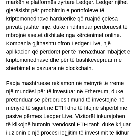
markën e platformës zyrtare Ledger. Ledger njihet
gjerësisht për prodhimin e portofoleve të
kriptomonedhave harduerike që ruajnë çelësa
privatë jashtë linje, duke i ndihmuar përdoruesit të
mbrojnë asetet dixhitale nga kërcënimet online.
Kompania gjithashtu ofron Ledger Live, një
aplikacion që përdoret për të menaxhuar mbajtjet e
kriptomonedhave dhe për të bashkëvepruar me
shërbimet e bazuara në blockchain.
Faqja mashtruese reklamon në mënyrë të rreme
një mundësi për të investuar në Ethereum, duke
pretenduar se përdoruesit mund të investojnë në
mënyrë të sigurt në ETH dhe të fitojnë shpërblime
pasive përmes Ledger Live. Vizitorët inkurajohen
të klikojnë butonin 'Vendosni ETH tani', duke krijuar
iluzionin e një procesi legjitim të investimit të lidhur