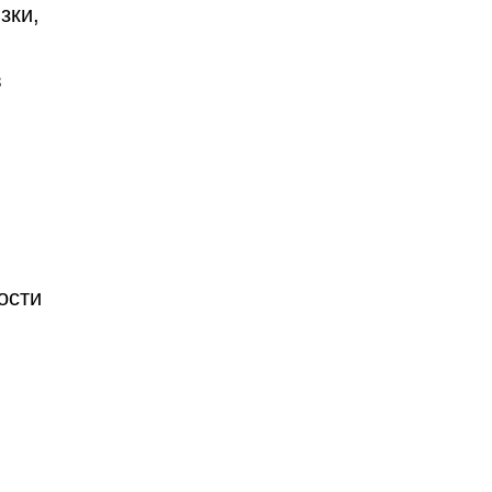
зки,
в
ости