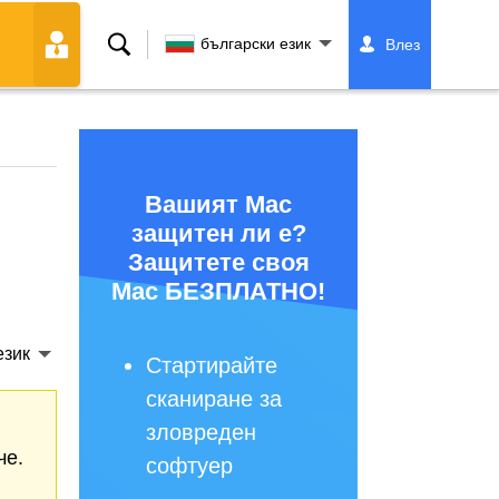
Търсене
български език
Влез
Вашият Mac
защитен ли е?
Защитете своя
Mac БЕЗПЛАТНО!
език
Стартирайте
сканиране за
зловреден
че.
софтуер