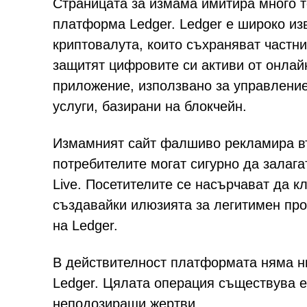
Страницата за измама имитира много 
платформа Ledger. Ledger е широко из
криптовалута, които съхраняват частн
защитят цифровите си активи от онлайн
приложение, използвано за управление
услуги, базирани на блокчейн.
Измамният сайт фалшиво рекламира въ
потребителите могат сигурно да залага
Live. Посетителите се насърчават да к
създавайки илюзията за легитимен про
на Ledger.
В действителност платформата няма ни
Ledger. Цялата операция съществува е
неподозиращи жертви.