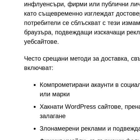
инфлуенсъри, фирми или публични личн
като същевременно изглеждат достове
потребители се сблъскват с тези изма
браузъра, подвеждащи изскачащи рекл
уебсайтове.
Често срещани методи за доставка, свъ
включват:
Компрометирани акаунти в социал
или марки
Хакнати WordPress сайтове, прен
залагане
Злонамерени реклами и подвежд