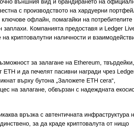
точно външния вид и брандирането на официал
вестна с производството на хардуерни портфей
и ключове офлайн, помагайки на потребителите
 заплахи. Компанията предоставя и Ledger Liv
 на криптовалутни наличности и взаимодейств
зможност за залагане на Ethereum, твърдейки,
т ETH и да печелят пасивни награди чрез Ledge
ликнат върху бутона „Заложете ETH сега“,
цес на залагане, обвързан с надеждната екоси
каква връзка с автентичната инфраструктура 
динствено, за да краде криптовалута от нищо