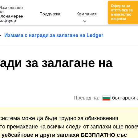
Оферта за
Изследване
отстъпка за
на
Поддържа
Компания
множество
злонамерен
лицензи
софтуер
Измама с награди за залагане на Ledger
ади за залагане на
Превод на:
български 
система може да бъде трудно за обикновения
то премахване на всички следи от заплахи още пове
 уебсайтове
и други заплахи БЕЗПЛАТНО със