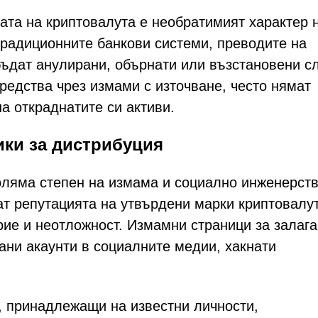
бата на криптовалута е необратимият характер 
 традиционните банкови системи, преводите на
бъдат анулирани, обърнати или възстановени с
редства чрез измами с източване, често нямат
а откраднатите си активи.
ики за дистрибуция
голяма степен на измама и социално инженерств
т репутацията на утвърдени марки криптовалут
ие и неотложност. Измамни страници за залаг
ани акаунти в социалните медии, хакнати
, принадлежащи на известни личности,