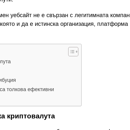
мен уебсайт не е свързан с легитимната компа
която и да е истинска организация, платформа
лута
ибуция
са толкова ефективни
ка криптовалута