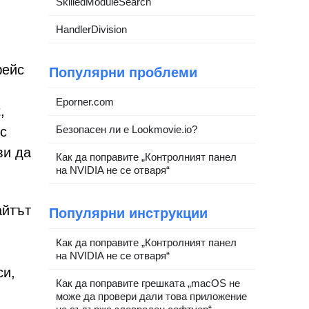
SkilledModuleSearch
HandlerDivision
фейс
Популярни проблеми
Eporner.com
,
Безопасен ли е Lookmovie.io?
ъс
ви да
Как да поправите „Контролният панел
на NVIDIA не се отваря“
айтът
Популярни инструкции
Как да поправите „Контролният панел
на NVIDIA не се отваря“
си,
Как да поправите грешката „macOS не
може да провери дали това приложение