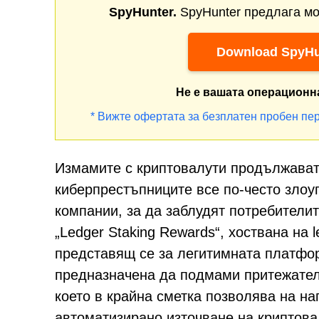
SpyHunter.
SpyHunter предлага мо
Download SpyHu
Не е вашата операционн
* Вижте офертата за безплатен пробен пер
Измамите с криптовалути продължават 
киберпрестъпниците все по-често злоу
компании, за да заблудят потребители
„Ledger Staking Rewards“, хоствана на 
представящ се за легитимната платфор
предназначена да подмами притежател
което в крайна сметка позволява на н
автоматизирано източване на криптова