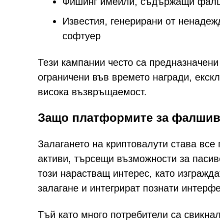
Фишинг имейли, съдържащи фалши
Известия, генерирани от ненадеж
софтуер
Тези кампании често са предназначени
ограничени във времето награди, екск
висока възвръщаемост.
Защо платформите за фалшиво
Залагането на криптовалути става все
активи, търсещи възможности за пасив
този нарастващ интерес, като изгражд
залагане и интегрират познати интерф
Тъй като много потребители са свикна