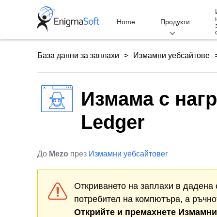
Skip
to
Home
Продукти
content
База данни за заплахи
Измамни уебсайтове
Измама с нагр
Ledger
До
Mezo
през
Измамни уебсайтове
г
Откриването на заплахи в дадена 
потребител на компютъра, а ръчно
Открийте и премахнете
Измамни