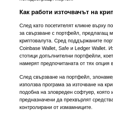
Как работи източвачът на кри
След като посетителят кликне върху п
за свързване с портфейл, предлагащ 
криптовалута. Сред поддържаните портф
Coinbase Wallet, Safe и Ledger Wallet.
стотици допълнителни портфейли, коет
намерят предпочитаната от тях опция в
След свързване на портфейл, злонаме
използва програма за източване на кр
подобна на зловреден софтуер, която 
предназначени да прехвърлят средства
контролирани от измамниците.