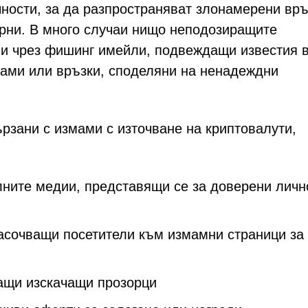
ости, за да разпространяват злонамерени връ
рни. В много случаи нищо неподозиращите
ми чрез фишинг имейли, подвеждащи известия 
ами или връзки, споделяни на ненадеждни
рзани с измами с източване на криптовалути,
ните медии, представящи се за доверени личн
асочващи посетители към измамни страници за
ащи изскачащи прозорци