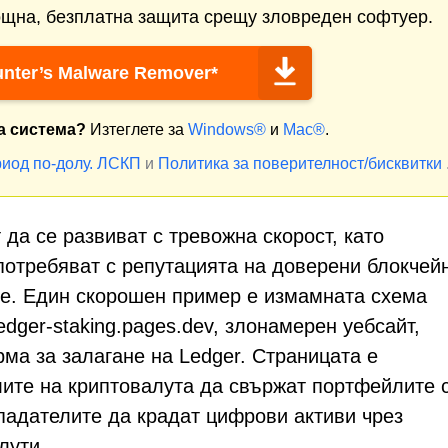
щна, безплатна защита срещу зловреден софтуер.
nter’s Malware Remover*
а система?
Изтеглете за
Windows®
и
Mac®
.
иод по-долу.
ЛСКП
и
Политика за поверителност/бисквитки
да се развиват с тревожна скорост, като
потребяват с репутацията на доверени блокчей
те. Един скорошен пример е измамната схема
ledger-staking.pages.dev, злонамерен уебсайт,
ма за залагане на Ledger. Страницата е
ите на криптовалута да свържат портфейлите с
ападателите да крадат цифрови активи чрез
лути.