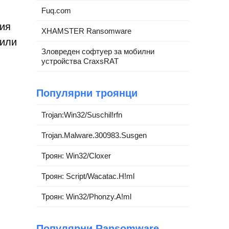
Fuq.com
ния
XHAMSTER Ransomware
 или
Зловреден софтуер за мобилни
устройства CraxsRAT
Популярни троянци
Trojan:Win32/Suschil!rfn
Trojan.Malware.300983.Susgen
Троян: Win32/Cloxer
Троян: Script/Wacatac.H!ml
Троян: Win32/Phonzy.A!ml
Популярни Ransomware