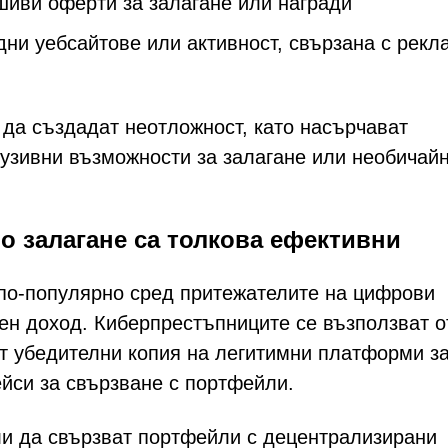
ви оферти за залагане или награди
дни уебсайтове или активност, свързана с рекл
 да създадат неотложност, като насърчават
лузивни възможности за залагане или необичай
 залагане са толкова ефективни
 по-популярно сред притежателите на цифрови
ен доход. Киберпрестъпниците се възползват о
ат убедителни копия на легитимни платформи з
ейси за свързване с портфейли.
ли да свързват портфейли с децентрализирани