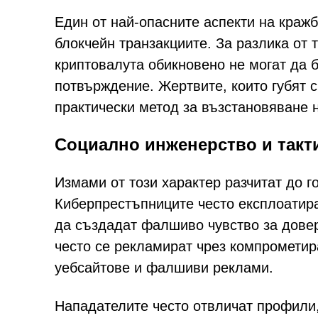
Един от най-опасните аспекти на краж
блокчейн транзакциите. За разлика от
криптовалута обикновено не могат да 
потвърждение. Жертвите, които губят с
практически метод за възстановяване н
Социално инженерство и такт
Измами от този характер разчитат до 
Киберпрестъпниците често експлоатира
да създадат фалшиво чувство за довер
често се рекламират чрез компрометир
уебсайтове и фалшиви реклами.
Нападателите често отвличат профили