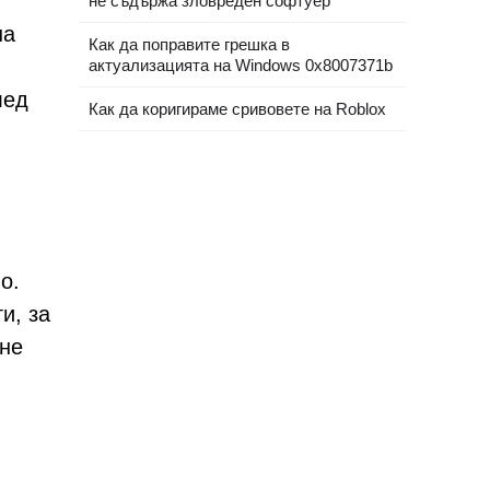
не съдържа зловреден софтуер“
на
Как да поправите грешка в
актуализацията на Windows 0x8007371b
лед
Как да коригираме сривовете на Roblox
о.
и, за
ане