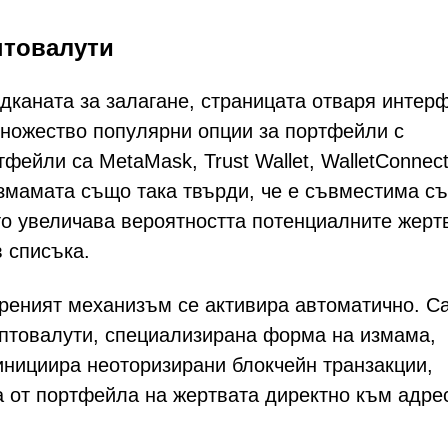
птовалути
одканата за залагане, страницата отваря интер
множество популярни опции за портфейли с
ейли са MetaMask, Trust Wallet, WalletConnect
 Измамата също така твърди, че е съвместима с
о увеличава вероятността потенциалните жерт
 списъка.
реният механизъм се активира автоматично. С
иптовалути, специализирана форма на измама,
инициира неоторизирани блокчейн транзакции,
 от портфейла на жертвата директно към адре