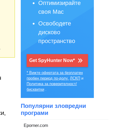
Оптимизирайте
своя Mac
Освободете
дисково
пространство
.
Get SpyHunter Now*
* Вижте офертата за безплатен
н
пробен период по-долу.
ЛСКП
и
Политика за поверителност/
бисквитки
.
Популярни зловредни
и,
програми
Eporner.com