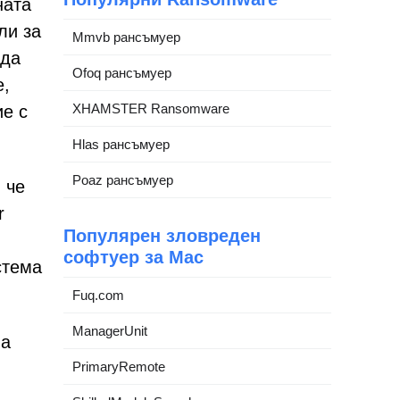
ната
ли за
Mmvb рансъмуер
 да
Ofoq рансъмуер
e,
XHAMSTER Ransomware
ие с
Hlas рансъмуер
Poaz рансъмуер
 че
r
Популярен зловреден
софтуер за Mac
стема
Fuq.com
ManagerUnit
на
PrimaryRemote