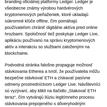
branding oficiálnej platformy Ledger. Ledger je
všeobecne známy výrobou hardvérových
kryptomenových peňaženiek, ktoré ukladajú
súkromné kľúče offline, čím pomáhajú
používateľom chrániť digitálne aktíva pred online
hrozbami. Spoločnosť tiež poskytuje Ledger Live,
aplikáciu používanú na správu kryptomenových
aktív a interakciu so službami založenými na
blockchaine.
Podvodná stránka falošne propaguje možnosť
stávkovania Etherea a tvrdí, že používatelia môžu
bezpečne stávkovať ETH a získavať pasívne
odmeny prostredníctvom Ledger Live. Návštevníci
sú vyzývaní, aby klikli na tlačidlo „Stakovať ETH
teraz“, čím vytvárajú ilúziu legitímneho procesu
stávkovania prepojeného s dôveryhodným