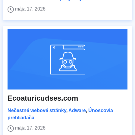
mája 17, 2026
Ecoaturicudses.com
Nečestné webové stránky
,
Adware
,
Únoscovia
prehliadača
mája 17, 2026