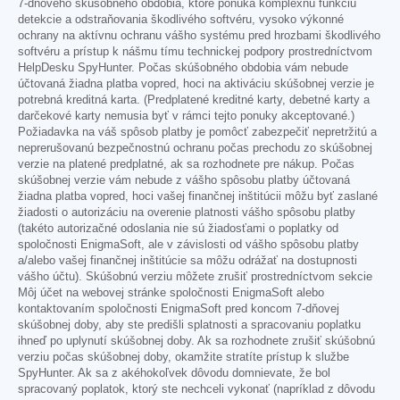
7-dňového skúšobného obdobia, ktoré ponúka komplexnú funkciu
detekcie a odstraňovania škodlivého softvéru, vysoko výkonné
ochrany na aktívnu ochranu vášho systému pred hrozbami škodlivého
softvéru a prístup k nášmu tímu technickej podpory prostredníctvom
HelpDesku SpyHunter. Počas skúšobného obdobia vám nebude
účtovaná žiadna platba vopred, hoci na aktiváciu skúšobnej verzie je
potrebná kreditná karta. (Predplatené kreditné karty, debetné karty a
darčekové karty nemusia byť v rámci tejto ponuky akceptované.)
Požiadavka na váš spôsob platby je pomôcť zabezpečiť nepretržitú a
neprerušovanú bezpečnostnú ochranu počas prechodu zo skúšobnej
verzie na platené predplatné, ak sa rozhodnete pre nákup. Počas
skúšobnej verzie vám nebude z vášho spôsobu platby účtovaná
žiadna platba vopred, hoci vašej finančnej inštitúcii môžu byť zaslané
žiadosti o autorizáciu na overenie platnosti vášho spôsobu platby
(takéto autorizačné odoslania nie sú žiadosťami o poplatky od
spoločnosti EnigmaSoft, ale v závislosti od vášho spôsobu platby
a/alebo vašej finančnej inštitúcie sa môžu odrážať na dostupnosti
vášho účtu). Skúšobnú verziu môžete zrušiť prostredníctvom sekcie
Môj účet na webovej stránke spoločnosti EnigmaSoft alebo
kontaktovaním spoločnosti EnigmaSoft pred koncom 7-dňovej
skúšobnej doby, aby ste predišli splatnosti a spracovaniu poplatku
ihneď po uplynutí skúšobnej doby. Ak sa rozhodnete zrušiť skúšobnú
verziu počas skúšobnej doby, okamžite stratíte prístup k službe
SpyHunter. Ak sa z akéhokoľvek dôvodu domnievate, že bol
spracovaný poplatok, ktorý ste nechceli vykonať (napríklad z dôvodu