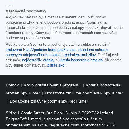
------
Všeobecné podmienky
Akýkoľvek nákup SpyHunteru za zľavnenú cenu platí počas
ponúkaného zľavneného obdobia predplatného. Potom sa na
automatické obnovenie a/alebo budúce nákupy budú vzťahovať platné
štandardné ceny. Ceny sa môžu zmeniť, o zmenách cien vás však
budeme vopred informovať.
Všetky verzie SpyHunteru podliehajú vášmu súhlasu s našimi
zmluvami EULA/podmienkami používania
,
zásadami ochrany
osobných údajov/súborov cookie
a
podmienkami zliav
. Prečítajte si
tiež naše
najčastejšie otázky
a
kritériá hodnotenia hrozieb
. Ak chcete
SpyHunter odinštalovať,
zistite ako
.
Domov
Kroky odinštalovania programu
Kritériá hodnotenia
hrozieb SpyHunter
Dodatočné zmluvné podmienky SpyHunter
Dodatočné zmluvné podmienky RegHunter
Sídlo: 1 Castle Street, 3rd Floor, Dublin 2 D02XD82 Ireland.
EnigmaSoft Limited, súkromná spoločnosť s ručením
obmedzeným na akcie, registračné číslo spoločnosti 597114.