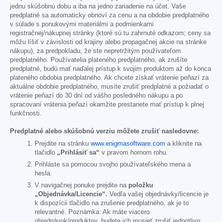
jednu skúšobnú dobu a iba na jedno zariadenie na účet. Vaše
predplatné sa automaticky obnoví za cenu a na obdobie predplatného
v súlade s ponukovými materiálmi a podmienkami
registračnej/nákupnej stránky (ktoré sú tu zahrnuté odkazom; ceny sa
môžu líšiť v závislosti od krajiny alebo propagačnej akcie na stránke
nákupu), za predpokladu, že ste nepretržitým používateľom
predplatného. Používatelia plateného predplatného, ak zrušíte
predplatné, budú mať naďalej prístup k svojim produktom až do konca
plateného obdobia predplatného. Ak chcete získať vrátenie peňazí za
aktuálne obdobie predplatného, musíte zrušiť predplatné a požiadať o
vrátenie peňazí do 30 dní od vášho posledného nákupu a po
spracovaní vrátenia peňazí okamžite prestanete mať prístup k plnej
funkčnosti.
Predplatné alebo skúšobnú verziu môžete zrušiť nasledovne:
Prejdite na stránku
www.enigmasoftware.com
a kliknite na
tlačidlo
„Prihlásiť sa“
v pravom hornom rohu.
Prihláste sa pomocou svojho používateľského mena a
hesla.
V navigačnej ponuke prejdite na
položku
„Objednávka/Licencie“.
Vedľa vašej objednávky/licencie je
k dispozícii tlačidlo na zrušenie predplatného, ak je to
relevantné. Poznámka: Ak máte viacero
objednávok/produktov, budete ich musieť zrušiť jednotlivo.