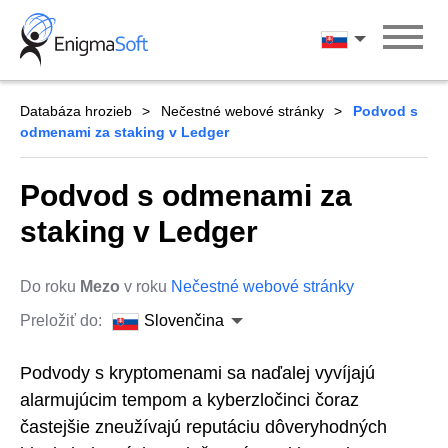
Skip
to
Slovenčina
content
Databáza hrozieb
Nečestné webové stránky
Podvod s
odmenami za staking v Ledger
Podvod s odmenami za
staking v Ledger
Do roku
Mezo
v roku
Nečestné webové stránky
Preložiť do:
Slovenčina
Podvody s kryptomenami sa naďalej vyvíjajú
alarmujúcim tempom a kyberzločinci čoraz
častejšie zneužívajú reputáciu dôveryhodných