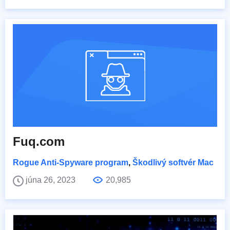
Fuq.com
Rogue Anti-Spyware program
,
Škodlivý softvér Mac
júna 26, 2023
20,985