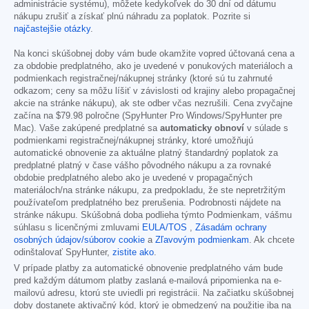
administrácie systému), môžete kedykoľvek do 30 dní od dátumu
nákupu zrušiť a získať plnú náhradu za poplatok. Pozrite si
najčastejšie otázky
.
Na konci skúšobnej doby vám bude okamžite vopred účtovaná cena a
za obdobie predplatného, ako je uvedené v ponukových materiáloch a
podmienkach registračnej/nákupnej stránky (ktoré sú tu zahrnuté
odkazom; ceny sa môžu líšiť v závislosti od krajiny alebo propagačnej
akcie na stránke nákupu), ak ste odber včas nezrušili. Cena zvyčajne
začína na
$79.98
polročne (SpyHunter Pro Windows/SpyHunter pre
Mac). Vaše zakúpené predplatné sa
automaticky obnoví
v súlade s
podmienkami registračnej/nákupnej stránky, ktoré umožňujú
automatické obnovenie za aktuálne platný štandardný poplatok za
predplatné platný v čase vášho pôvodného nákupu a za rovnaké
obdobie predplatného alebo ako je uvedené v propagačných
materiáloch/na stránke nákupu, za predpokladu, že ste nepretržitým
používateľom predplatného bez prerušenia. Podrobnosti nájdete na
stránke nákupu. Skúšobná doba podlieha týmto Podmienkam, vášmu
súhlasu s licenčnými zmluvami
EULA/TOS
,
Zásadám ochrany
osobných údajov/súborov cookie
a
Zľavovým podmienkam
. Ak chcete
odinštalovať SpyHunter,
zistite ako
.
V prípade platby za automatické obnovenie predplatného vám bude
pred každým dátumom platby zaslaná e-mailová pripomienka na e-
mailovú adresu, ktorú ste uviedli pri registrácii. Na začiatku skúšobnej
doby dostanete aktivačný kód, ktorý je obmedzený na použitie iba na