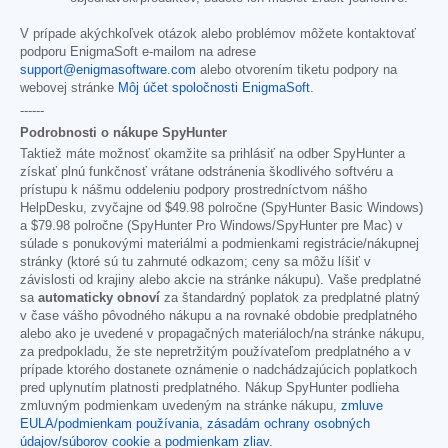
V prípade akýchkoľvek otázok alebo problémov môžete kontaktovať
podporu EnigmaSoft e-mailom na adrese
support@enigmasoftware.com
alebo otvorením tiketu podpory na
webovej stránke
Môj účet spoločnosti EnigmaSoft
.
------
Podrobnosti o nákupe SpyHunter
Taktiež máte možnosť okamžite sa prihlásiť na odber SpyHunter a
získať plnú funkčnosť vrátane odstránenia škodlivého softvéru a
prístupu k nášmu oddeleniu podpory prostredníctvom nášho
HelpDesku, zvyčajne od
$49.98
polročne (SpyHunter Basic Windows)
a
$79.98
polročne (SpyHunter Pro Windows/SpyHunter pre Mac) v
súlade s ponukovými materiálmi a podmienkami registrácie/nákupnej
stránky (ktoré sú tu zahrnuté odkazom; ceny sa môžu líšiť v
závislosti od krajiny alebo akcie na stránke nákupu). Vaše predplatné
sa
automaticky obnoví
za štandardný poplatok za predplatné platný
v čase vášho pôvodného nákupu a na rovnaké obdobie predplatného
alebo ako je uvedené v propagačných materiáloch/na stránke nákupu,
za predpokladu, že ste nepretržitým používateľom predplatného a v
prípade ktorého dostanete oznámenie o nadchádzajúcich poplatkoch
pred uplynutím platnosti predplatného. Nákup SpyHunter podlieha
zmluvným podmienkam uvedeným na stránke nákupu,
zmluve
EULA/podmienkam používania
,
zásadám ochrany osobných
údajov/súborov cookie
a
podmienkam zliav
.