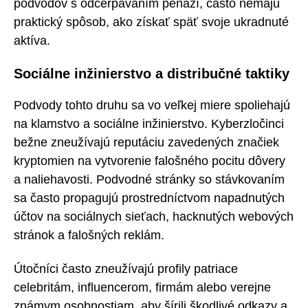
podvodov s odčerpávaním peňazí, často nemajú
praktický spôsob, ako získať späť svoje ukradnuté
aktíva.
Sociálne inžinierstvo a distribučné taktiky
Podvody tohto druhu sa vo veľkej miere spoliehajú
na klamstvo a sociálne inžinierstvo. Kyberzločinci
bežne zneužívajú reputáciu zavedených značiek
kryptomien na vytvorenie falošného pocitu dôvery
a naliehavosti. Podvodné stránky so stávkovaním
sa často propagujú prostredníctvom napadnutých
účtov na sociálnych sieťach, hacknutých webových
stránok a falošných reklám.
Útočníci často zneužívajú profily patriace
celebritám, influencerom, firmám alebo verejne
známym osobnostiam, aby šírili škodlivé odkazy a