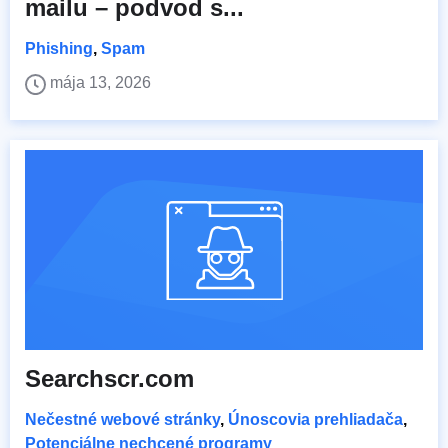
mailu – podvod s...
Phishing
,
Spam
mája 13, 2026
Searchscr.com
Nečestné webové stránky
,
Únoscovia prehliadača
,
Potenciálne nechcené programy