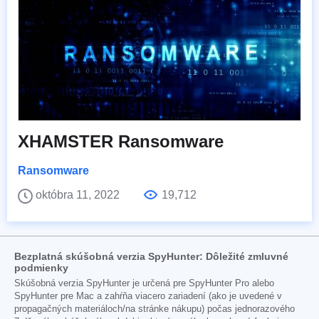
XHAMSTER Ransomware
Ransomware
októbra 11, 2022
19,712
Bezplatná skúšobná verzia SpyHunter: Dôležité zmluvné
podmienky
Skúšobná verzia SpyHunter je určená pre SpyHunter Pro alebo
SpyHunter pre Mac a zahŕňa viacero zariadení (ako je uvedené v
propagačných materiáloch/na stránke nákupu) počas jednorazového