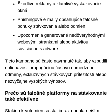
Škodlivé reklamy a klamlivé vyskakovacie
okná
Phishingové e-maily obsahujúce falošné
ponuky stávkovania alebo odmien
Upozornenia generované nedôveryhodnými
webovými stránkami alebo aktivitou
súvisiacou s adware
Tieto kampane sú často navrhnuté tak, aby vzbudili
naliehavosť propagáciou časovo obmedzenej
odmeny, exkluzívnych stávkových príležitostí alebo
nezvyčajne vysokých výnosov.
Prečo sú falošné platformy na stávkovanie
také efektívne
Staking kryptomien sa stal čoraz populárnejším