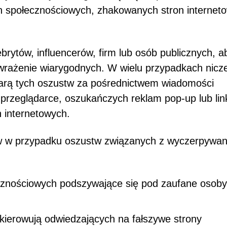
h społecznościowych, zhakowanych stron internet
ebrytów, influencerów, firm lub osób publicznych, a
ć wrażenie wiarygodnych. W wielu przypadkach nicz
iarą tych oszustw za pośrednictwem wiadomości
przeglądarce, oszukańczych reklam pop-up lub li
 internetowych.
w w przypadku oszustw związanych z wyczerpywa
znościowych podszywające się pod zaufane osoby
ierowują odwiedzających na fałszywe strony