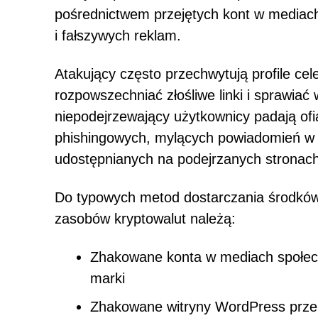
pośrednictwem przejętych kont w mediac
i fałszywych reklam.
Atakujący często przechwytują profile cel
rozpowszechniać złośliwe linki i sprawia
niepodejrzewający użytkownicy padają of
phishingowych, mylących powiadomień w 
udostępnianych na podejrzanych stronach
Do typowych metod dostarczania środkó
zasobów kryptowalut należą:
Zhakowane konta w mediach społec
marki
Zhakowane witryny WordPress przek