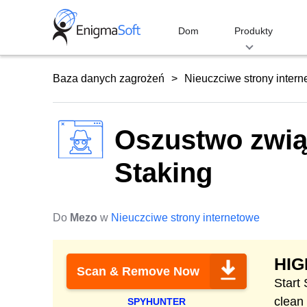
Skip
to
Dom
Produkty
content
Baza danych zagrożeń
Nieuczciwe strony inter
Oszustwo zwią
Staking
Do
Mezo
w
Nieuczciwe strony internetowe
HI
Scan & Remove Now
Start
clean
SPYHUNTER