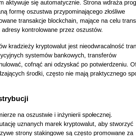
izm aktywuje się automatycznie. Strona wdraża pro
aną formę oszustwa przypominającego złośliwe
zowane transakcje blockchain, mające na celu trans
a adresy kontrolowane przez oszustów.
w kradzieży kryptowalut jest nieodwracalność tran
adycyjnych systemów bankowych, transferów
ulować, cofnąć ani odzyskać po potwierdzeniu. Of
dzających środki, często nie mają praktycznego s
strybucji
erze na oszustwie i inżynierii społecznej.
utację uznanych marek kryptowalut, aby stworzyć
ałszywe strony stakingowe są często promowane za