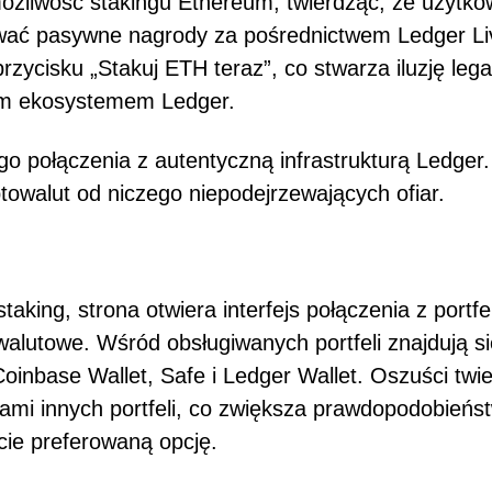
ożliwość stakingu Ethereum, twierdząc, że użytko
wać pasywne nagrody za pośrednictwem Ledger Li
rzycisku „Stakuj ETH teraz”, co stwarza iluzję leg
ym ekosystemem Ledger.
o połączenia z autentyczną infrastrukturą Ledger.
towalut od niczego niepodejrzewających ofiar.
taking, strona otwiera interfejs połączenia z portf
owalutowe. Wśród obsługiwanych portfeli znajdują s
oinbase Wallet, Safe i Ledger Wallet. Oszuści twi
kami innych portfeli, co zwiększa prawdopodobieńs
cie preferowaną opcję.