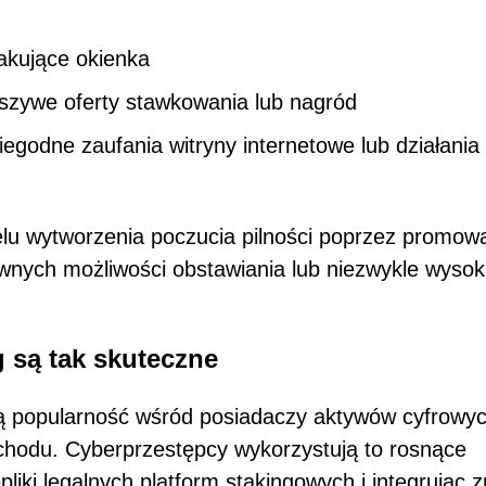
akujące okienka
łszywe oferty stawkowania lub nagród
godne zaufania witryny internetowe lub działania
lu wytworzenia poczucia pilności poprzez promow
nych możliwości obstawiania lub niezwykle wysok
 są tak skuteczne
zą popularność wśród posiadaczy aktywów cyfrowy
hodu. Cyberprzestępcy wykorzystują to rosnące
liki legalnych platform stakingowych i integrując 