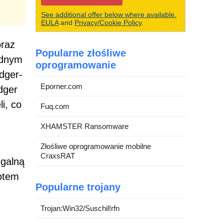
See additional offer below where available.
EULA
and
Privacy/Cookie Policy
.
oraz
Popularne złośliwe
ednym
oprogramowanie
dger-
Eporner.com
dger
i, co
Fuq.com
XHAMSTER Ransomware
Złośliwe oprogramowanie mobilne
CraxsRAT
egalną
iotem
Popularne trojany
Trojan:Win32/Suschil!rfn