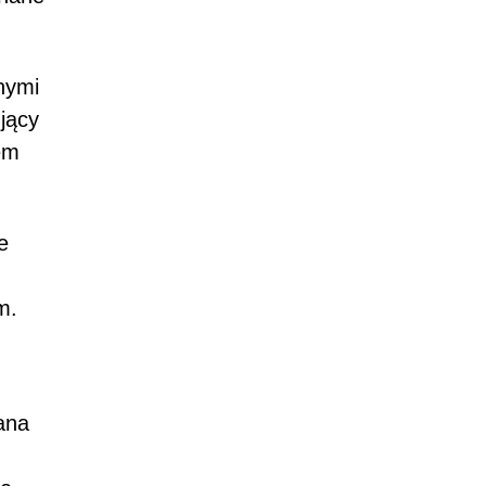
nymi
jący
em
e
m.
ana