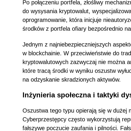
Po połączeniu portfela, złośliwy mechan
do wysysania kryptowalut, wyspecjalizow
oprogramowanie, która inicjuje nieautory
środków z portfela ofiary bezpośrednio n
Jednym z najniebezpieczniejszych aspektó
w blockchainie. W przeciwieństwie do tr
kryptowalutowych zazwyczaj nie można an
które tracą środki w wyniku oszustw wyłu
na odzyskanie skradzionych aktywów.
Inżynieria społeczna i taktyki dy
Oszustwa tego typu opierają się w dużej mi
Cyberprzestępcy często wykorzystują rep
fałszywe poczucie zaufania i pilności. F