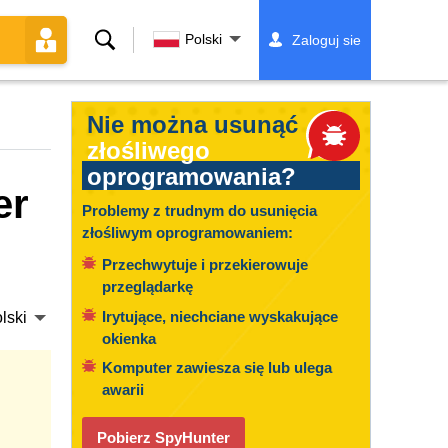
Szukaj
Polski
Zaloguj sie
Nie można usunąć
złośliwego
oprogramowania?
er
Problemy z trudnym do usunięcia
złośliwym oprogramowaniem:
Przechwytuje i przekierowuje
przeglądarkę
Irytujące, niechciane wyskakujące
lski
okienka
Komputer zawiesza się lub ulega
awarii
Pobierz SpyHunter