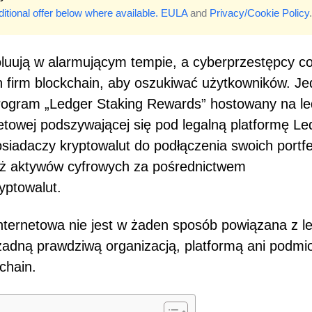
itional offer below where available.
EULA
and
Privacy/Cookie Policy
.
luują w alarmującym tempie, a cyberprzestępcy c
ch firm blockchain, aby oszukiwać użytkowników. J
program „Ledger Staking Rewards” hostowany na le
rnetowej podszywającej się pod legalną platformę Le
siadaczy kryptowalut do podłączenia swoich portfel
ież aktywów cyfrowych za pośrednictwem
yptowalut.
internetowa nie jest w żaden sposób powiązana z l
i żadną prawdziwą organizacją, platformą ani podm
chain.