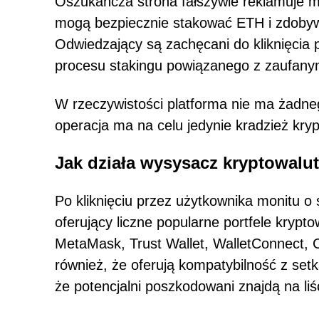
Oszukańcza strona fałszywie reklamuje m
mogą bezpiecznie stakować ETH i zdoby
Odwiedzający są zachęcani do kliknięcia p
procesu stakingu powiązanego z zaufan
W rzeczywistości platforma nie ma żadneg
operacja ma na celu jedynie kradzież kryp
Jak działa wysysacz kryptowalut
Po kliknięciu przez użytkownika monitu o s
oferujący liczne popularne portfele krypt
MetaMask, Trust Wallet, WalletConnect, C
również, że oferują kompatybilność z set
że potencjalni poszkodowani znajdą na liś