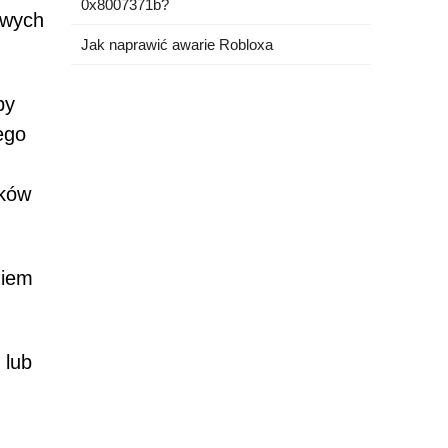
0x8007371b?
owych
Jak naprawić awarie Robloxa
by
ego
nków
niem
 lub