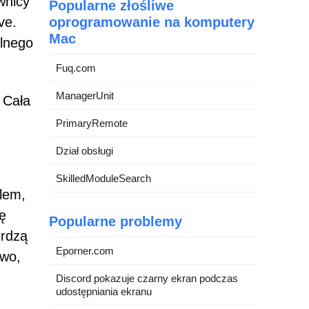
wnicy
Popularne złośliwe
ve.
oprogramowanie na komputery
Mac
alnego
Fuq.com
ManagerUnit
 Cała
PrimaryRemote
Dział obsługi
SkilledModuleSearch
elem,
ię
Popularne problemy
erdzą
Eporner.com
two,
Discord pokazuje czarny ekran podczas
udostępniania ekranu