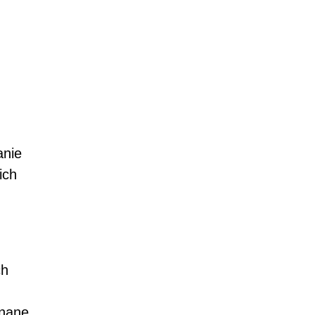
anie
ich
ch
znane