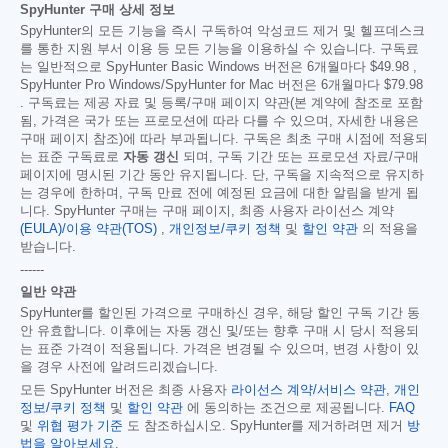
SpyHunter 구매 상세 정보
SpyHunter의 모든 기능을 즉시 구독하여 악성코드 제거 및 헬프데스크
를 통한 지원 부서 이용 등 모든 기능을 이용하실 수 있습니다. 구독료
는 일반적으로 SpyHunter Basic Windows 버전은 6개월마다
$49.98
,
SpyHunter Pro Windows/SpyHunter for Mac 버전은 6개월마다
$79.98
. 구독료는 제공 자료 및 등록/구매 페이지 약관(본 계약에 참조로 포함
됨, 가격은 국가 또는 프로모션에 따라 다를 수 있으며, 자세한 내용은
구매 페이지 참조)에 따라 부과됩니다. 구독은 최초 구매 시점에 적용되
는 표준 구독료로
자동 갱신
되며, 구독 기간 또는 프로모션 자료/구매
페이지에 명시된 기간 동안 유지됩니다. 단, 구독을 지속적으로 유지하
는 경우에 한하며, 구독 만료 전에 예정된 요금에 대한 알림을 받게 됩
니다. SpyHunter 구매는 구매 페이지, 최종 사용자 라이선스 계약
(EULA)/이용 약관(TOS)
,
개인정보/쿠키 정책
및
할인 약관
의 적용을
받습니다.
------
일반 약관
SpyHunter를 할인된 가격으로 구매하신 경우, 해당 할인 구독 기간 동
안 유효합니다. 이후에는 자동 갱신 및/또는 향후 구매 시 당시 적용되
는 표준 가격이 적용됩니다. 가격은 변경될 수 있으며, 변경 사항이 있
을 경우 사전에 알려드리겠습니다.
모든 SpyHunter 버전은 최종 사용자
라이선스 계약/서비스 약관
,
개인
정보/쿠키 정책
및
할인 약관
에 동의하는 조건으로 제공됩니다.
FAQ
및
위협 평가 기준
도 참조하십시오. SpyHunter를 제거하려면 제거
방
법을 알아보세요
.