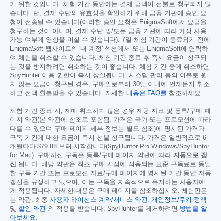
기 위한 것입니다. 체험 기간 동안에는 결제 금액이 선불로 청구되지 않
습니다. 단, 결제 수단의 유효성을 확인하기 위해 금융 기관에 승인 요
청이 전송될 수 있습니다(이러한 승인 요청은 EnigmaSoft에서 요금을
청구하는 것이 아니며, 결제 수단 및/또는 금융 기관에 따라 계정 사용
가능 여부에 영향을 미칠 수 있습니다). 7일 체험 기간이 종료되기 전에
EnigmaSoft 웹사이트의 '내 계정' 섹션에서 또는 EnigmaSoft에 연락하
여 체험을 취소할 수 있습니다. 체험 기간 종료 후 즉시 요금이 청구되
는 것을 방지하려면 취소하는 것이 좋습니다. 체험 기간 중에 취소하면
SpyHunter 이용 권한이 즉시 상실됩니다. 시스템 관리 등의 이유로 원
치 않는 요금이 청구된 경우, 구매일로부터 30일 이내에 언제든지 취소
하고 전액 환불받을 수 있습니다. 자세한
내용은 FAQ를
참조하세요.
체험 기간 종료 시, 제때 취소하지 않은 경우 제공 자료 및 등록/구매 페
이지 약관(본 약관에 참조로 포함됨, 가격은 국가 또는 프로모션에 따라
다를 수 있으며 구매 페이지 세부 정보는 별도 참조)에 명시된 가격과
구독 기간에 대한 요금이 즉시 선불 청구됩니다. 가격은 일반적으로 6
개월마다
$79.98
부터 시작합니다(SpyHunter Pro Windows/SpyHunter
for Mac). 구매하신 구독은 등록/구매 페이지 약관에 따라
자동으로 갱
신
됩니다. 해당 약관은 최초 구매 시점에 적용되는 표준 구독료로 동일
한 구독 기간 또는 프로모션 자료/구매 페이지에 명시된 기간 동안 자동
갱신을 규정하고 있으며, 이는 구독을 지속적으로 유지하는 사용자에
게 적용됩니다. 자세한 내용은 구매 페이지를 참조하십시오. 체험판은
본 약관, 최종
사용자 라이선스 계약/서비스 약관
,
개인정보/쿠키 정책
및
할인 약관
의 적용을 받습니다. SpyHunter를 제거하려면
방법을 알
아보세요
.