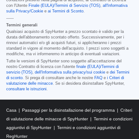
condizioni presenti nella pagina di acquisto, al Contratto di Licenza
con l'Utente
Finale (EULA)/Termini di Servizio (TOS)
,
all'Informativa
sulla Privacy/Cookie
e
ai Termini di Sconto
.
------
Termini generali
Qualsiasi acquisto di SpyHunter a prezzo scontato è valido per la
durata dell'abbonamento scontato offerto. Successivamente, per i
rinnovi automatici e/o gli acquisti futuri, si applicheranno i prezzi
standard in vigore al momento dell'acquisto. I prezzi sono soggetti a
modifiche, ma vi informeremo in anticipo di eventuali variazioni.
Tutte le versioni di SpyHunter sono soggette all'accettazione del
nostro Contratto di licenza con l'utente
finale (EULA)/Termini di
servizio (TOS)
,
dell'Informativa sulla privacy/sui cookie
e
dei Termini
di sconto
. Si prega di consultare anche le nostre
FAQ
e
i Criteri di
valutazione delle minacce
. Se si desidera disinstallare SpyHunter,
consultare le istruzioni
.
Casa
Passaggi per la disinstallazione del programma
Criteri
di valutazione delle minacce di SpyHunter
Termini e condizioni
aggiuntivi di SpyHunter
Termini e condizioni aggiuntivi di
RegHunter