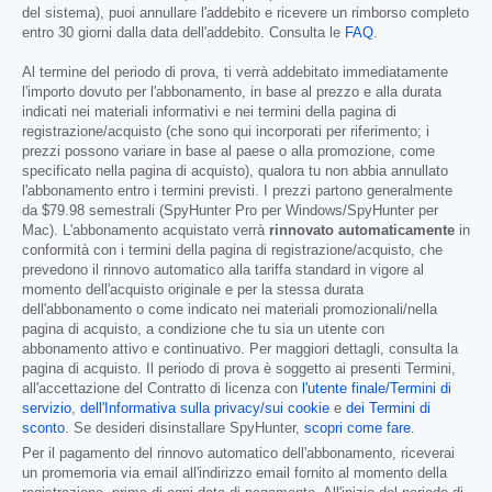
del sistema), puoi annullare l'addebito e ricevere un rimborso completo
entro 30 giorni dalla data dell'addebito. Consulta le
FAQ
.
Al termine del periodo di prova, ti verrà addebitato immediatamente
l'importo dovuto per l'abbonamento, in base al prezzo e alla durata
indicati nei materiali informativi e nei termini della pagina di
registrazione/acquisto (che sono qui incorporati per riferimento; i
prezzi possono variare in base al paese o alla promozione, come
specificato nella pagina di acquisto), qualora tu non abbia annullato
l'abbonamento entro i termini previsti. I prezzi partono generalmente
da
$79.98
semestrali (SpyHunter Pro per Windows/SpyHunter per
Mac). L'abbonamento acquistato verrà
rinnovato automaticamente
in
conformità con i termini della pagina di registrazione/acquisto, che
prevedono il rinnovo automatico alla tariffa standard in vigore al
momento dell'acquisto originale e per la stessa durata
dell'abbonamento o come indicato nei materiali promozionali/nella
pagina di acquisto, a condizione che tu sia un utente con
abbonamento attivo e continuativo. Per maggiori dettagli, consulta la
pagina di acquisto. Il periodo di prova è soggetto ai presenti Termini,
all'accettazione del Contratto di licenza con
l'utente finale/Termini di
servizio
,
dell'Informativa sulla privacy/sui cookie
e
dei Termini di
sconto
. Se desideri disinstallare SpyHunter,
scopri come fare
.
Per il pagamento del rinnovo automatico dell'abbonamento, riceverai
un promemoria via email all'indirizzo email fornito al momento della