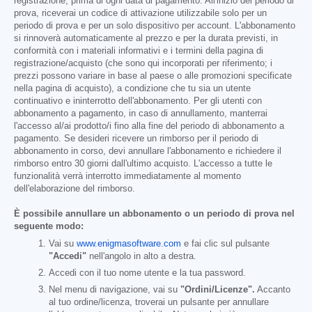
registrazione, prima di ogni data di pagamento. All'inizio del periodo di
prova, riceverai un codice di attivazione utilizzabile solo per un
periodo di prova e per un solo dispositivo per account. L'abbonamento
si rinnoverà automaticamente al prezzo e per la durata previsti, in
conformità con i materiali informativi e i termini della pagina di
registrazione/acquisto (che sono qui incorporati per riferimento; i
prezzi possono variare in base al paese o alle promozioni specificate
nella pagina di acquisto), a condizione che tu sia un utente
continuativo e ininterrotto dell'abbonamento. Per gli utenti con
abbonamento a pagamento, in caso di annullamento, manterrai
l'accesso al/ai prodotto/i fino alla fine del periodo di abbonamento a
pagamento. Se desideri ricevere un rimborso per il periodo di
abbonamento in corso, devi annullare l'abbonamento e richiedere il
rimborso entro 30 giorni dall'ultimo acquisto. L'accesso a tutte le
funzionalità verrà interrotto immediatamente al momento
dell'elaborazione del rimborso.
È possibile annullare un abbonamento o un periodo di prova nel
seguente modo:
Vai su
www.enigmasoftware.com
e fai clic sul pulsante
"Accedi"
nell'angolo in alto a destra.
Accedi con il tuo nome utente e la tua password.
Nel menu di navigazione, vai su
"Ordini/Licenze".
Accanto
al tuo ordine/licenza, troverai un pulsante per annullare