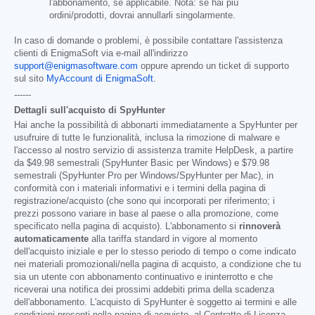
l'abbonamento, se applicabile. Nota: se hai più
ordini/prodotti, dovrai annullarli singolarmente.
In caso di domande o problemi, è possibile contattare l'assistenza
clienti di EnigmaSoft via e-mail all'indirizzo
support@enigmasoftware.com
oppure aprendo un ticket di supporto
sul sito
MyAccount di EnigmaSoft
.
------
Dettagli sull'acquisto di SpyHunter
Hai anche la possibilità di abbonarti immediatamente a SpyHunter per
usufruire di tutte le funzionalità, inclusa la rimozione di malware e
l'accesso al nostro servizio di assistenza tramite HelpDesk, a partire
da
$49.98
semestrali (SpyHunter Basic per Windows) e
$79.98
semestrali (SpyHunter Pro per Windows/SpyHunter per Mac), in
conformità con i materiali informativi e i termini della pagina di
registrazione/acquisto (che sono qui incorporati per riferimento; i
prezzi possono variare in base al paese o alla promozione, come
specificato nella pagina di acquisto). L'abbonamento si
rinnoverà
automaticamente
alla tariffa standard in vigore al momento
dell'acquisto iniziale e per lo stesso periodo di tempo o come indicato
nei materiali promozionali/nella pagina di acquisto, a condizione che tu
sia un utente con abbonamento continuativo e ininterrotto e che
riceverai una notifica dei prossimi addebiti prima della scadenza
dell'abbonamento. L'acquisto di SpyHunter è soggetto ai termini e alle