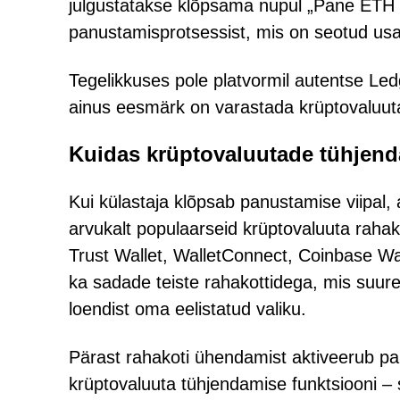
julgustatakse klõpsama nupul „Pane ETH ko
panustamisprotsessist, mis on seotud us
Tegelikkuses pole platvormil autentse Ledg
ainus eesmärk on varastada krüptovaluuta
Kuidas krüptovaluutade tühjend
Kui külastaja klõpsab panustamise viipal,
arvukalt populaarseid krüptovaluuta rahak
Trust Wallet, WalletConnect, Coinbase Wal
ka sadade teiste rahakottidega, mis suure
loendist oma eelistatud valiku.
Pärast rahakoti ühendamist aktiveerub pa
krüptovaluuta tühjendamise funktsiooni –