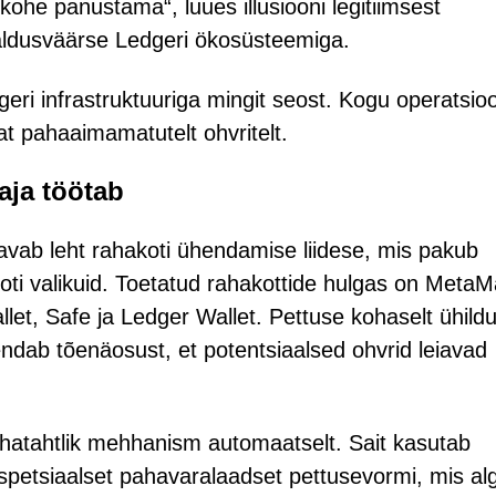
he panustama“, luues illusiooni legitiimsest
aldusväärse Ledgeri ökosüsteemiga.
eri infrastruktuuriga mingit seost. Kogu operatsio
t pahaaimamatutelt ohvritelt.
aja töötab
 avab leht rahakoti ühendamise liidese, mis pakub
oti valikuid. Toetatud rahakottide hulgas on MetaM
let, Safe ja Ledger Wallet. Pettuse kohaselt ühild
ndab tõenäosust, et potentsiaalsed ohvrid leiavad
hatahtlik mehhanism automaatselt. Sait kasutab
 spetsiaalset pahavaralaadset pettusevormi, mis al