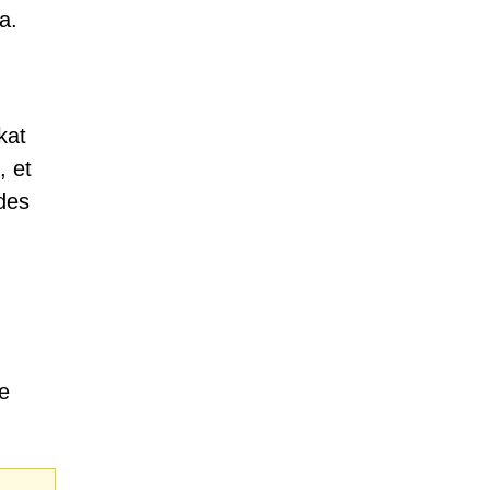
a.
kat
, et
des
e