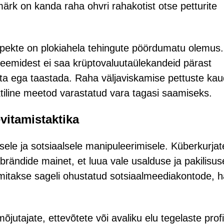
märk on kanda raha ohvri rahakotist otse petturite
spekte on plokiahela tehingute pöördumatu olemus.
steemidest ei saa krüptovaluutaülekandeid pärast
rata ega taastada. Raha väljaviskamise pettuste ka
tiline meetod varastatud vara tagasi saamiseks.
vitamistaktika
sele ja sotsiaalsele manipuleerimisele. Küberkurjat
brändide mainet, et luua vale usalduse ja pakilisus
amitakse sageli ohustatud sotsiaalmeediakontode, h
utajate, ettevõtete või avaliku elu tegelaste profii