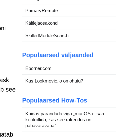
PrimaryRemote
Käitlejaosakond
oni
SkilledModuleSearch
Populaarsed väljaanded
Eporner.com
ask,
Kas Lookmovie.io on ohutu?
ub see
Populaarsed How-Tos
Kuidas parandada viga „macOS ei saa
kontrollida, kas see rakendus on
pahavaravaba”
gatab