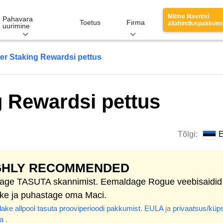
Mitme litsentsi
Pahavara
Toetus
Firma
allahindluspakkum
uurimine
er Staking Rewardsi pettus
g Rewardsi pettus
Tõlgi:
E
GHLY RECOMMENDED
tage TASUTA skannimist. Eemaldage Rogue veebisaidid
ske ja puhastage oma Maci.
ake allpool tasuta prooviperioodi pakkumist.
EULA
ja
privaatsus/küps
ka
.