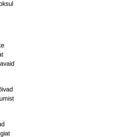
oksul
ke
at
tavaid
õivad
tumist
ud
giat