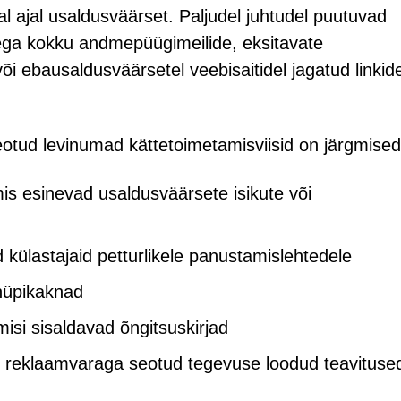
al ajal usaldusväärset. Paljudel juhtudel puutuvad
ga kokku andmepüügimeilide, eksitavate
õi ebausaldusväärsetel veebisaitidel jagatud linkid
otud levinumad kättetoimetamisviisid on järgmised
s esinevad usaldusväärsete isikute või
külastajaid petturlikele panustamislehtedele
 hüpikaknad
si sisaldavad õngitsuskirjad
i reklaamvaraga seotud tegevuse loodud teavituse