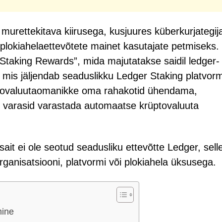
murettekitava kiirusega, kusjuures küberkurjategij
plokiahelaettevõtete mainet kasutajate petmiseks.
r Staking Rewards”, mida majutatakse saidil ledger-
, mis jäljendab seaduslikku Ledger Staking platvorm
üptovaluutaomanikke oma rahakotid ühendama,
id varasid varastada automaatse krüptovaluuta
sait ei ole seotud seadusliku ettevõtte Ledger, sell
rganisatsiooni, platvormi või plokiahela üksusega.
mine