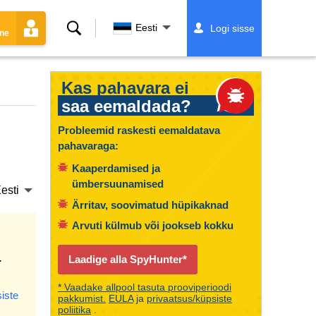
Otsing
Eesti
Logi sisse
ine
Kas pahavara ei
saa eemaldada?
Probleemid raskesti eemaldatava
pahavaraga:
Kaaperdamised ja
ümbersuunamised
esti
Ärritav, soovimatud hüpikaknad
Arvuti külmub või jookseb kokku
.
Laadige alla SpyHunter*
* Vaadake allpool tasuta prooviperioodi
iste
pakkumist.
EULA
ja
privaatsus/küpsiste
poliitika
.