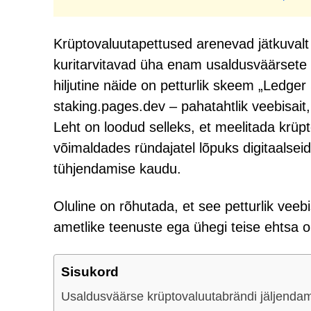
Krüptovaluutapettused arenevad jätkuvalt 
kuritarvitavad üha enam usaldusväärsete 
hiljutine näide on petturlik skeem „Ledge
staking.pages.dev – pahatahtlik veebisait
Leht on loodud selleks, et meelitada kr
võimaldades ründajatel lõpuks digitaalse
tühjendamise kaudu.
Oluline on rõhutada, et see petturlik veebi
ametlike teenuste ega ühegi teise ehtsa o
Sisukord
Usaldusväärse krüptovaluutabrändi jäljenda