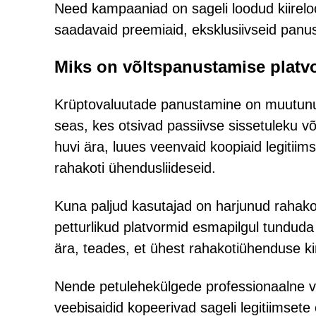
Need kampaaniad on sageli loodud kiireloo
saadavaid preemiaid, eksklusiivseid panust
Miks on võltspanustamise platv
Krüptovaluutade panustamine on muutunu
seas, kes otsivad passiivse sissetuleku v
huvi ära, luues veenvaid koopiaid legitiim
rahakoti ühendusliideseid.
Kuna paljud kasutajad on harjunud rahako
petturlikud platvormid esmapilgul tunduda
ära, teades, et ühest rahakotiühenduse ki
Nende petulehekülgede professionaalne vä
veebisaidid kopeerivad sageli legitiimsete 