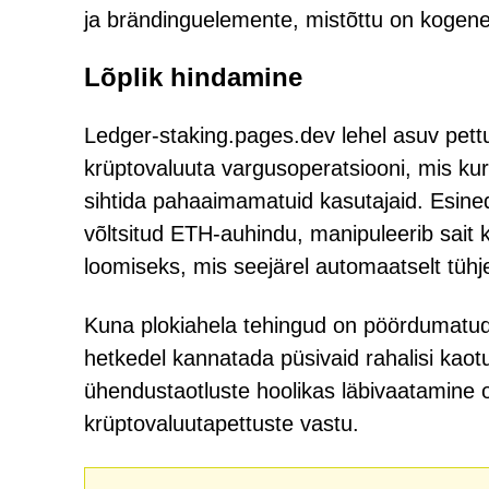
ja brändinguelemente, mistõttu on kogenem
Lõplik hindamine
Ledger-staking.pages.dev lehel asuv pett
krüptovaluuta vargusoperatsiooni, mis kuri
sihtida pahaaimamatuid kasutajaid. Esine
võltsitud ETH-auhindu, manipuleerib sait 
loomiseks, mis seejärel automaatselt tüh
Kuna plokiahela tehingud on pöördumatud,
hetkedel kannatada püsivaid rahalisi kaotu
ühendustaotluste hoolikas läbivaatamine
krüptovaluutapettuste vastu.