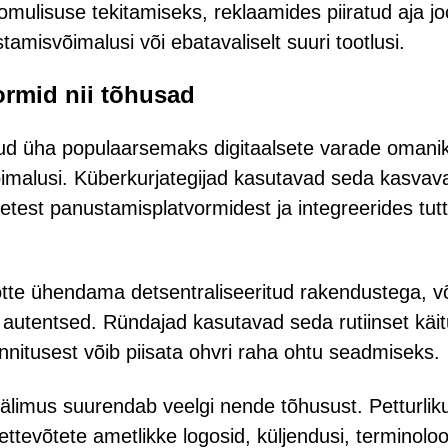
mulisuse tekitamiseks, reklaamides piiratud aja jo
amisvõimalusi või ebatavaliselt suuri tootlusi.
ormid nii tõhusad
d üha populaarsemaks digitaalsete varade omani
õimalusi. Küberkurjategijad kasutavad seda kasvav
setest panustamisplatvormidest ja integreerides tut
tte ühendama detsentraliseeritud rakendustega, v
 autentsed. Ründajad kasutavad seda rutiinset käi
nnitusest võib piisata ohvri raha ohtu seadmiseks.
limus suurendab veelgi nende tõhusust. Petturlik
ettevõtete ametlikke logosid, küljendusi, terminoloo