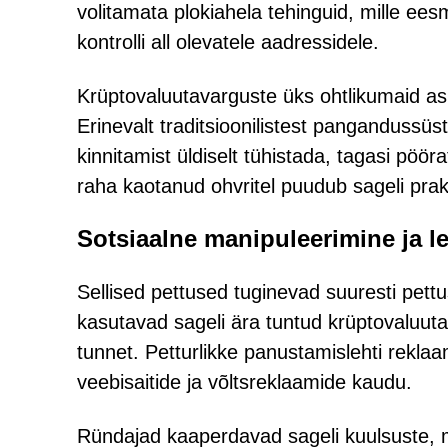
volitamata plokiahela tehinguid, mille ees
kontrolli all olevatele aadressidele.
Krüptovaluutavarguste üks ohtlikumaid a
Erinevalt traditsioonilistest pangandussü
kinnitamist üldiselt tühistada, tagasi pöö
raha kaotanud ohvritel puudub sageli prak
Sotsiaalne manipuleerimine ja le
Sellised pettused tuginevad suuresti pettu
kasutavad sageli ära tuntud krüptovaluuta
tunnet. Petturlikke panustamislehti rekla
veebisaitide ja võltsreklaamide kaudu.
Ründajad kaaperdavad sageli kuulsuste, mõj