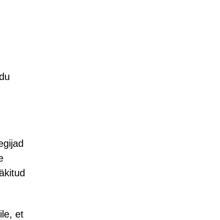
udu
egijad
e
äkitud
le, et