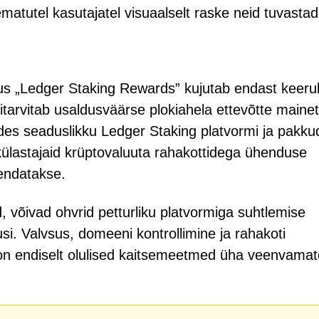
atutel kasutajatel visuaalselt raske neid tuvastad
us „Ledger Staking Rewards” kujutab endast keeru
tarvitab usaldusväärse plokiahela ettevõtte mainet
des seaduslikku Ledger Staking platvormi ja pakku
külastajaid krüptovaluuta rahakottidega ühenduse
jendatakse.
 võivad ohvrid petturliku platvormiga suhtlemise
si. Valvsus, domeeni kontrollimine ja rahakoti
 on endiselt olulised kaitsemeetmed üha veenvamat