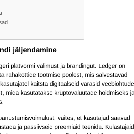
a
usad
ndi jäljendamine
geri platvormi välimust ja brändingut. Ledger on
uuta rahakottide tootmise poolest, mis salvestavad
asutajatel kaitsta digitaalseid varasid veebiohtude
st, mida kasutatakse krüptovaluutade hoidmiseks j
s.
i panustamisvõimalust, väites, et kasutajad saavad
stada ja passiivseid preemiaid teenida. Külastajaid