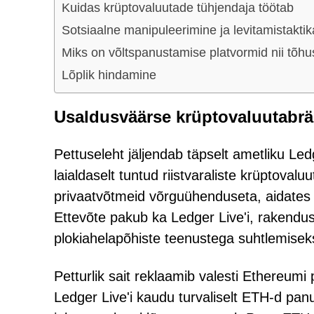
Kuidas krüptovaluutade tühjendaja töötab
Sotsiaalne manipuleerimine ja levitamistaktik
Miks on võltspanustamise platvormid nii tõh
Lõplik hindamine
Usaldusväärse krüptovaluutabrä
Pettuseleht jäljendab täpselt ametliku Led
laialdaselt tuntud riistvaraliste krüptoval
privaatvõtmeid võrguühenduseta, aidates k
Ettevõte pakub ka Ledger Live'i, rakendu
plokiahelapõhiste teenustega suhtlemisek
Petturlik sait reklaamib valesti Ethereum
Ledger Live'i kaudu turvaliselt ETH-d panu