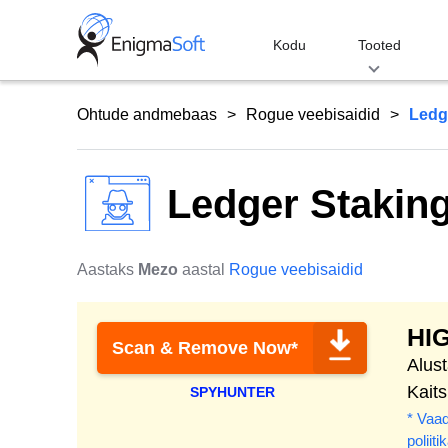
Skip
to
Kodu
Tooted
content
Ohtude andmebaas
Rogue veebisaidid
Ledg
Ledger Stakin
Aastaks
Mezo
aastal
Rogue veebisaidid
HI
Scan & Remove Now*
Alus
Kait
SPYHUNTER
* Vaad
poliiti