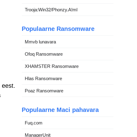
Trooja:Win32/Phonzy.A!ml
Populaarne Ransomware
Mmvb lunavara
Ofoq Ransomware
XHAMSTER Ransomware
Hlas Ransomware
 eest.
Poaz Ransomware
a
Populaarne Maci pahavara
Fuq.com
ManagerUnit