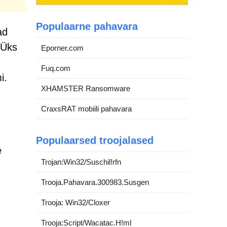
Populaarne pahavara
ad
 Üks
Eporner.com
Fuq.com
i.
XHAMSTER Ransomware
CraxsRAT mobiili pahavara
Populaarsed troojalased
e
Trojan:Win32/Suschil!rfn
Trooja.Pahavara.300983.Susgen
Trooja: Win32/Cloxer
Trooja:Script/Wacatac.H!ml