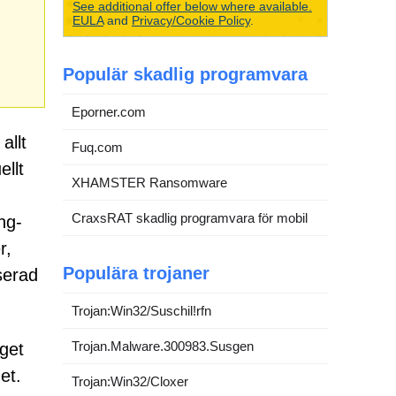
See additional offer below where available.
EULA
and
Privacy/Cookie Policy
.
Populär skadlig programvara
Eporner.com
allt
Fuq.com
ellt
XHAMSTER Ransomware
CraxsRAT skadlig programvara för mobil
ng-
r,
Populära trojaner
iserad
Trojan:Win32/Suschil!rfn
Trojan.Malware.300983.Susgen
aget
et.
Trojan:Win32/Cloxer