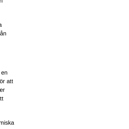
n
a
rån
 en
ör att
er
tt
omiska