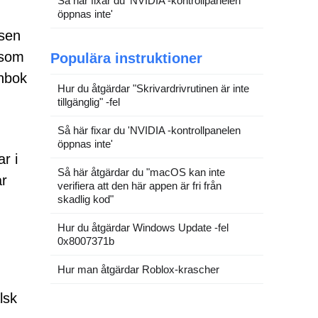
Så här fixar du 'NVIDIA -kontrollpanelen
öppnas inte'
tsen
 som
Populära instruktioner
ånbok
Hur du åtgärdar "Skrivardrivrutinen är inte
tillgänglig" -fel
Så här fixar du 'NVIDIA -kontrollpanelen
öppnas inte'
r i
Så här åtgärdar du "macOS kan inte
ar
verifiera att den här appen är fri från
skadlig kod"
Hur du åtgärdar Windows Update -fel
0x8007371b
Hur man åtgärdar Roblox-krascher
lsk