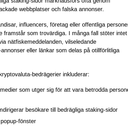
liga staking-sidor marknadsförs ofta genom
ackade webbplatser och falska annonser.
ndisar, influencers, företag eller offentliga persone
e framstår som trovärdiga. I många fall stöter intet
ia nätfiskemeddelanden, vilseledande
nnonser eller länkar som delas på otillförlitliga
yptovaluta-bedrägerier inkluderar:
medier som utger sig för att vara betrodda person
igerar besökare till bedrägliga staking-sidor
 popup-fönster