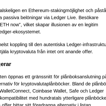
lskeligen en Ethereum-stakingmöjlighet och påstå
 passiva belöningar via Ledger Live. Besökare
TH now", vilket skapar illusionen av en legitim
 Ledger-ekosystemet.
elst koppling till den autentiska Ledger-infrastrukt
tjäla kryptovaluta från intet ont anande offer.
erar
ten öppnas ett gränssnitt för plånboksanslutning p
ternativ för kryptovalutaplånböcker. Bland de plånb
 WalletConnect, Coinbase Wallet, Safe och Ledger
kompatibilitet med hundratals ytterligare plånböcke
offer hittar sitt föredragna alternativ i listan.