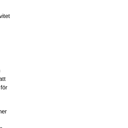
itet
m
att
för
ner