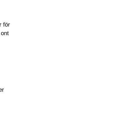
r för
 ont
er