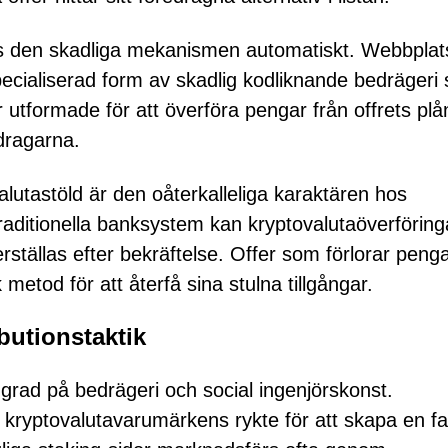
eras den skadliga mekanismen automatiskt. Webbpla
ecialiserad form av skadlig kodliknande bedrägeri
r utformade för att överföra pengar från offrets pl
edragarna.
alutastöld är den oåterkalleliga karaktären hos
 traditionella banksystem kan kryptovalutaöverföringa
erställas efter bekräftelse. Offer som förlorar peng
metod för att återfå sina stulna tillgångar.
butionstaktik
g grad på bedrägeri och social ingenjörskonst.
e kryptovalutavarumärkens rykte för att skapa en fa