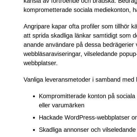
känsla av förtroende och brådska. Bedräg
komprometterade sociala mediekonton, h
Angripare kapar ofta profiler som tillhör kä
att sprida skadliga länkar samtidigt som d
anande användare på dessa bedrägerier v
webbläsaraviseringar, vilseledande popup-a
webbplatser.
Vanliga leveransmetoder i samband med kr
Kompromitterade konton på sociala 
eller varumärken
Hackade WordPress-webbplatser omdir
Skadliga annonser och vilseledande