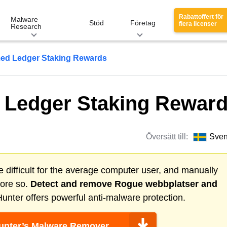
Rabattoffert för
Malware
Stöd
Företag
flera licenser
Research
med Ledger Staking Rewards
 Ledger Staking Rewar
Översätt till:
Sve
 difficult for the average computer user, and manually
more so.
Detect and remove
Rogue webbplatser
and
nter offers powerful anti-malware protection.
nter’s Malware Remover