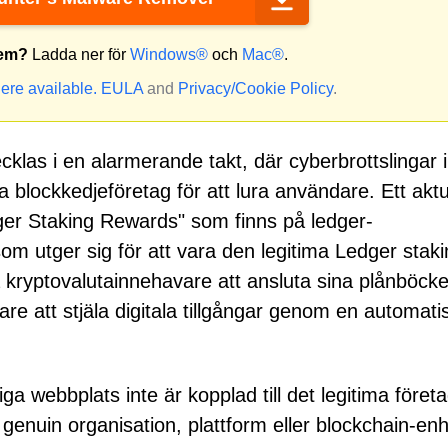
tem?
Ladda ner för
Windows®
och
Mac®
.
ere available.
EULA
and
Privacy/Cookie Policy
.
cklas i en alarmerande takt, där cyberbrottslingar i 
blockkedjeföretag för att lura användare. Ett aktu
ger Staking Rewards" som finns på ledger-
om utger sig för att vara den legitima Ledger staki
a kryptovalutainnehavare att ansluta sina plånböcke
ipare att stjäla digitala tillgångar genom en automat
iga webbplats inte är kopplad till det legitima föret
n genuin organisation, plattform eller blockchain-enh