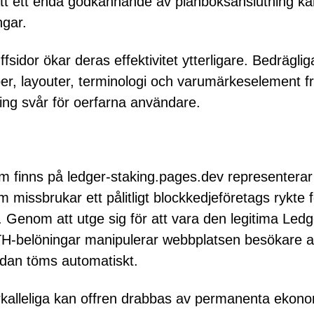
att ett enda godkännande av plånboksanslutning ka
ngar.
sidor ökar deras effektivitet ytterligare. Bedräglig
yper, layouter, terminologi och varumärkeselement f
iering svår för oerfarna användare.
m finns på ledger-staking.pages.dev representerar
 missbrukar ett pålitligt blockkedjeföretags rykte f
. Genom att utge sig för att vara den legitima Ledg
TH-belöningar manipulerar webbplatsen besökare a
edan töms automatiskt.
rkalleliga kan offren drabbas av permanenta ekon