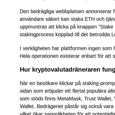
Den bedrägliga webbplatsen annonserar fa
användare säkert kan staka ETH och tjäna
uppmuntras att klicka på knappen "Stake E
stakingprocess kopplad till det betrodda
I verkligheten har plattformen ingen som h
Hela operationen existerar enbart för att s
Hur kryptovalutadräneraren fung
När en besökare klickar på staking-promp
sidan som erbjuder ett flertal populära al
som stöds finns MetaMask, Trust Wallet,
Wallet. Bedrägeriet påstår sig också vara 
vilket ökar sannolikheten för att potentiella 