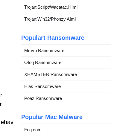
Trojan:Script/Wacatac.H!ml
Trojan:Win32/Phonzy.A!ml
Populärt Ransomware
Mmvb Ransomware
Ofoq Ransomware
XHAMSTER Ransomware
Hlas Ransomware
r
Poaz Ransomware
r
Populär Mac Malware
nnehav
Fuq.com