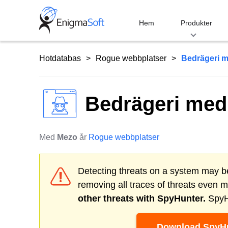
Skip
to
Hem
Produkter
content
Hotdatabas
Rogue webbplatser
Bedrägeri 
Bedrägeri med
Med
Mezo
år
Rogue webbplatser
Detecting threats on a system may be
removing all traces of threats even 
other threats with SpyHunter.
SpyHu
Download SpyHu