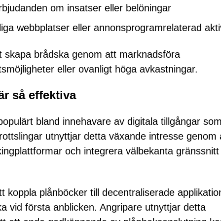
rbjudanden om insatser eller belöningar
liga webbplatser eller annonsprogramrelaterad aktiv
tt skapa brådska genom att marknadsföra
smöjligheter eller ovanligt höga avkastningar.
är så effektiva
 populärt bland innehavare av digitala tillgångar so
ottslingar utnyttjar detta växande intresse genom 
ingplattformar och integrera välbekanta gränssnitt 
koppla plånböcker till decentraliserade applikatio
a vid första anblicken. Angripare utnyttjar detta