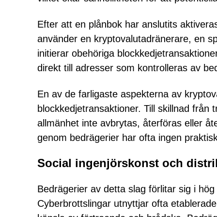
Efter att en plånbok har anslutits aktiv
använder en kryptovalutadränerare, en sp
initierar obehöriga blockkedjetransaktione
direkt till adresser som kontrolleras av b
En av de farligaste aspekterna av kryptov
blockkedjetransaktioner. Till skillnad från
allmänhet inte avbrytas, återföras eller åt
genom bedrägerier har ofta ingen praktisk 
Social ingenjörskonst och distri
Bedrägerier av detta slag förlitar sig i hö
Cyberbrottslingar utnyttjar ofta etablerad