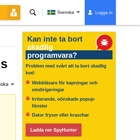
Sök
Svenska
Logga in
Kan inte ta bort
skadlig
programvara?
ds
Problem med svårt att ta bort skadlig
kod:
Webbläsare för kapningar och
nska
omdirigeringar
Irriterande, oönskade popup-
fönster
Dator fryser eller kraschar
Ladda ner SpyHunter