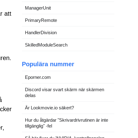
ManagerUnit
r att
PrimaryRemote
HandlerDivision
SkilledModuleSearch
uren.
Populära nummer
Eporner.com
Discord visar svart skärm när skärmen
delas
å
Är Lookmovie.io säkert?
öcker
Hur du åtgärdar "Skrivardrivrutinen är inte
tillgänglig" -fel
r,