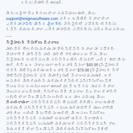
రద్దు చేయాల్సి ఉంటుంది.
మీకు ఏవైనా ప్రశ్నలు లేదా సమస్యలు ఉంటే, మీరు
support@enigmasoftware.com
వద్ద ఇమెయిల్ ద్వారా లేదా
ఎనిగ్మాసాఫ్ట్ యొక్క మైఅకౌంట్
వెబ్‌సైట్‌లో సపోర్ట్ టికెట్‌ను
ఓపెన్ చేయడం ద్వారా ఎనిగ్మాసాఫ్ట్ సపోర్ట్‌ను సంప్రదించవచ్చు.
-----
స్పైహంటర్ కొనుగోలు వివరాలు
మాల్‌వేర్ తొలగింపు మరియు మా హెల్ప్‌డెస్క్ ద్వారా మా సపోర్ట్
విభాగానికి యాక్సెస్ వంటి పూర్తి కార్యాచరణ కోసం, మీరు
స్పైహంటర్‌కు తక్షణమే సబ్‌స్క్రయిబ్ చేసుకునే ఎంపిక కూడా మీకు
ఉంది. దీని ధర సాధారణంగా అర్ధవార్షికంగా
$49.98
(స్పైహంటర్
బేసిక్ విండోస్) మరియు అర్ధవార్షికంగా
$79.98
(స్పైహంటర్ ప్రో
విండోస్/స్పైహంటర్ ఫర్ మ్యాక్) నుండి ప్రారంభమవుతుంది. ఇది
ఆఫరింగ్ మెటీరియల్స్ మరియు రిజిస్ట్రేషన్/కొనుగోలు పేజీ
నిబంధనలకు అనుగుణంగా ఉంటుంది (ఇవి ఇక్కడ సూచన ద్వారా
పొందుపరచబడ్డాయి; కొనుగోలు పేజీ వివరాల ప్రకారం దేశాన్ని
బట్టి లేదా ప్రమోషన్‌ను బట్టి ధర మారవచ్చు). మీరు
నిరంతరాయంగా
సబ్‌స్క్రిప్షన్ తీసుకునే వినియోగదారు అయితే
మరియు మీ సబ్‌స్క్రిప్షన్ గడువు ముగియడానికి ముందు రాబోయే
ఛార్జీల గురించి మీకు నోటీసు అందితే, మీ అసలు కొనుగోలు
సబ్‌స్క్రిప్షన్ సమయంలో అమలులో ఉన్న ప్రామాణిక
సబ్‌స్క్రిప్షన్ రుసుముతో మరియు అదే సబ్‌స్క్రిప్షన్ కాల
వ్యవధికి లేదా ప్రమోషన్ మెటీరియల్స్/కొనుగోలు పేజీలో