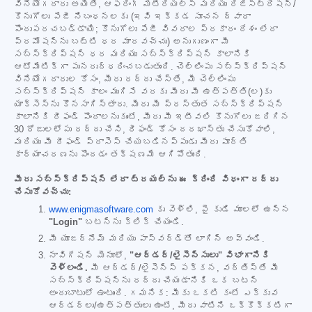
వినియోగదారు అయితే, ఆఫరింగ్ మెటీరియల్స్ మరియు రిజిస్ట్రేషన్/
కొనుగోలు పేజీ నిబంధనలకు (ఇవి ఇక్కడ సూచన ద్వారా
పొందుపరచబడ్డాయి; కొనుగోలు పేజీ వివరాల ప్రకారం దేశం లేదా
ప్రమోషన్‌ను బట్టి ధర మారవచ్చు) అనుగుణంగా మీ
సబ్‌స్క్రిప్షన్ ధర మరియు సబ్‌స్క్రిప్షన్ కాలానికి
ఆటోమేటిక్‌గా పునరుద్ధరించబడుతుంది. చెల్లింపు సబ్‌స్క్రిప్షన్
వినియోగదారుల కోసం, మీరు రద్దు చేస్తే, మీ చెల్లింపు
సబ్‌స్క్రిప్షన్ కాలం ముగిసే వరకు మీరు మీ ఉత్పత్తి(ల)కు
యాక్సెస్‌ను కొనసాగిస్తారు. మీరు మీ ప్రస్తుత సబ్‌స్క్రిప్షన్
కాలానికి రీఫండ్ పొందాలనుకుంటే, మీరు మీ ఇటీవలి కొనుగోలు జరిగిన
30 రోజులలోపు రద్దు చేసి, రీఫండ్ కోసం దరఖాస్తు చేసుకోవాలి,
మరియు మీ రీఫండ్ ప్రాసెస్ చేయబడినప్పుడు మీరు పూర్తి
కార్యాచరణను పొందడం తక్షణమే ఆగిపోతుంది.
మీరు సబ్‌స్క్రిప్షన్ లేదా ట్రయల్‌ను ఈ క్రింది విధంగా రద్దు
చేసుకోవచ్చు:
www.enigmasoftware.com
కు వెళ్లి, పై కుడి మూలలో ఉన్న
"Login"
బటన్‌ను క్లిక్ చేయండి.
మీ యూజర్‌నేమ్ మరియు పాస్‌వర్డ్‌తో లాగిన్ అవ్వండి.
నావిగేషన్ మెనూలో,
"ఆర్డర్/లైసెన్సులు" విభాగానికి
వెళ్లండి.
మీ ఆర్డర్/లైసెన్స్ పక్కన, వర్తిస్తే మీ
సబ్‌స్క్రిప్షన్‌ను రద్దు చేయడానికి ఒక బటన్
అందుబాటులో ఉంటుంది. గమనిక: మీకు ఒకటి కంటే ఎక్కువ
ఆర్డర్‌లు/ఉత్పత్తులు ఉంటే, మీరు వాటిని ఒక్కొక్కటిగా