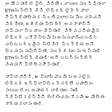
ఆ మోసపూరిత సైట్, వినియోగదారులు సురక్షితంగా
ETHను స్టేక్ చేసి, లెడ్జర్ లైవ్ ద్వారా
నిష్క్రియాత్మక ప్రతిఫలాలను పొందవచ్చని
పేర్కొంటూ, ఇథీరియం స్టేకింగ్ అవకాశాన్ని
తప్పుగా ప్రచారం చేస్తుంది. విశ్వసనీయమైన
లెడ్జర్ ఎకోసిస్టమ్‌కు అనుసంధానించబడిన
చట్టబద్ధమైన స్టేకింగ్ ప్రక్రియ అనే
భ్రమను సృష్టిస్తూ, సందర్శకులను 'ఇప్పుడే
ETHను స్టేక్ చేయండి' అనే బటన్‌ను క్లిక్
చేయమని ప్రోత్సహిస్తుంది.
వాస్తవానికి, ఈ ప్లాట్‌ఫారమ్‌కు అసలైన
లెడ్జర్ ఇన్‌ఫ్రాస్ట్రక్చర్‌తో ఏమాత్రం
సంబంధం లేదు. అమాయక బాధితుల నుండి
క్రిప్టోకరెన్సీని దొంగిలించడం కోసమే ఈ మొత్తం
కార్యకలాపం ఉంది.