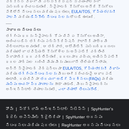
పేర్కొన్న విధంగా మీ సబ్‌స్క్రిప్షన్ స్వయంచాలకంగా
పునరుద్ధరించబడుతుంది. స్పైహంటర్ కొనుగోలు అనేది కొనుగోలు
పేజీలోని నిబంధనలు మరియు షరతులు,
EULA/TOS
,
గోప్యత/కుకీ
పాలసీ
మరియు
డిస్కౌంట్ నిబంధనలకు
లోబడి ఉంటుంది.
-----
సాధారణ నిబంధనలు
తగ్గింపు ధరకు స్పైహంటర్ కోసం చేసే ఏ కొనుగోలు అయినా,
అందించబడిన తగ్గింపు సబ్‌స్క్రిప్షన్ కాలానికి మాత్రమే
చెల్లుబాటు అవుతుంది. ఆ తర్వాత, ఆటోమేటిక్ పునరుద్ధరణలు
మరియు/లేదా భవిష్యత్ కొనుగోళ్లకు అప్పటికి వర్తించే
ప్రామాణిక ధర వర్తిస్తుంది. ధరలు మారవచ్చు, అయినప్పటికీ
ధరల మార్పుల గురించి మేము మీకు ముందుగానే తెలియజేస్తాము.
అన్ని స్పైహంటర్ వెర్షన్‌లు మా
EULA/TOS
,
గోప్యతా/కుకీ విధానం
మరియు
తగ్గింపు నిబంధనలకు
మీరు అంగీకరించడంపై ఆధారపడి
ఉంటాయి. దయచేసి మా
తరచుగా అడిగే ప్రశ్నలు (FAQs)
మరియు
ముప్పు అంచనా ప్రమాణాలను
కూడా చూడండి. మీరు స్పైహంటర్‌ను
అన్‌ఇన్‌స్టాల్ చేయాలనుకుంటే,
ఎలా చేయాలో తెలుసుకోండి
.
హోమ్
ప్రోగ్రామ్ అన్‌ఇన్‌స్టాల్ స్టెప్స్
SpyHunter's
థ్రెట్ అసెస్‌మెంట్ క్రైటీరియా
SpyHunter అదనపు
నిబంధనలు మరియు షరతులు
RegHunter అదనపు నిబంధనలు