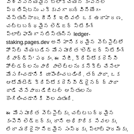
విశ్వసనీయమైన బ్లాక్‌చెయిన్ కంపెనీల
ప్రతిష్టను ఎక్కువగా దుర్వినియోగం
చేస్తున్నారు. దీనికి ఇటీవలి ఒక ఉదాహరణ,
చట్టబద్ధమైన లెడ్జర్ స్టేకింగ్
ప్లాట్‌ఫామ్‌గా నటిస్తున్న ledger-
staking.pages.dev అనే హానికరమైన వెబ్‌సైట్‌లో
హోస్ట్ చేయబడిన మోసపూరిత 'లెడ్జర్ స్టేకింగ్
రివార్డ్స్' పథకం. ఈ పేజీ, క్రిప్టోకరెన్సీ
హోల్డర్లను వారి వాలెట్లను కనెక్ట్ చేసేలా
మోసగించడానికి రూపొందించబడింది. తద్వారా, ఒక
ఆటోమేటెడ్ క్రిప్టోకరెన్సీ డ్రైనర్ ద్వారా
దాడి చేసేవారు డిజిటల్ ఆస్తులను
దొంగిలించడానికి వీలవుతుంది.
ఈ మోసపూరిత వెబ్‌సైట్‌కు, చట్టబద్ధమైన
కంపెనీ లెడ్జర్‌కు, దాని అధికారిక సేవలకు,
లేదా మరేదైనా నిజమైన సంస్థకు, ప్లాట్‌ఫారమ్‌కు,