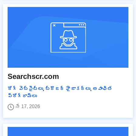
Searchscr.com
రోగ్ వెబ్‌సైట్‌లు
,
బ్రౌజర్ హైజాకర్లు
,
అవాంఛిత
ప్రోగ్రామ్‌లు
మే 17, 2026