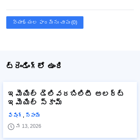
వ్యాఖ్యల ఫారమ్‌ను చూపు (0)
ట్రెండింగ్‌లో ఉంది
ఇమెయిల్ డెలివరబిలిటీ అలర్ట్
ఇమెయిల్ స్కామ్
ఫిషింగ్
,
స్పామ్
మే 13, 2026