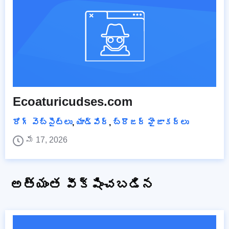
Ecoaturicudses.com
రోగ్ వెబ్‌సైట్‌లు
,
యాడ్వేర్
,
బ్రౌజర్ హైజాకర్లు
మే 17, 2026
అత్యంత వీక్షించబడిన