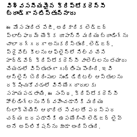
విశ్వసనీయమైన క్రిప్టోకరెన్సీ
బ్రాండ్‌గా నటిస్తున్నారు
ఈ మోసపూరిత పేజీ, అధికారిక లెడ్జర్
ప్లాట్‌ఫారమ్ యొక్క రూపాన్ని మరియు బ్రాండింగ్‌ను
చాలా దగ్గరగా అనుకరిస్తుంది. లెడ్జర్,
ప్రైవేట్ కీలను ఆఫ్‌లైన్‌లో నిల్వ చేసే
హార్డ్‌వేర్ క్రిప్టోకరెన్సీ వాలెట్‌లను తయారు
చేయడంలో విస్తృతంగా గుర్తింపు పొందింది. ఇవి
ఆన్‌లైన్ బెదిరింపుల నుండి డిజిటల్ ఆస్తులను
రక్షించుకోవడంలో వినియోగదారులకు
సహాయపడతాయి. ఈ సంస్థ, క్రిప్టోకరెన్సీ
హోల్డింగ్‌లను నిర్వహించడానికి మరియు
బ్లాక్‌చెయిన్ ఆధారిత సేవలతో పరస్పర
చర్య జరపడానికి ఉపయోగించే లెడ్జర్ లైవ్
అనే అప్లికేషన్‌ను కూడా అందిస్తుంది.