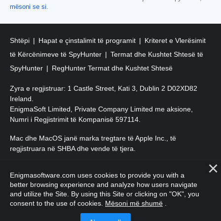
mësoni se si
.
Shtëpi
Hapat e çinstalimit të programit
Kriteret e Vlerësimit
të Kërcënimeve të SpyHunter
Termat dhe Kushtet Shtesë të
SpyHunter
RegHunter Termat dhe Kushtet Shtesë
Zyra e regjistruar: 1 Castle Street, Kati 3, Dublin 2 D02XD82
Ireland.
EnigmaSoft Limited, Private Company Limited me aksione,
Numri i Regjistrimit të Kompanisë 597114.
Mac dhe MacOS janë marka tregtare të Apple Inc., të
regjistruara në SHBA dhe vende të tjera.
E drejta e autorit 2016-2026. EnigmaSoft Ltd. Të gjitha të drejtat
Enigmasoftware.com uses cookies to provide you with a
e rezervuara.
better browsing experience and analyze how users navigate
and utilize the Site. By using this Site or clicking on "OK", you
consent to the use of cookies.
Mësoni më shumë
.