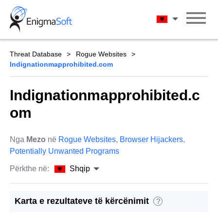
Skip
to
Shqip
content
Threat Database
Rogue Websites
Indignationmapprohibited.com
Indignationmapprohibited.c
om
Nga
Mezo
në
Rogue Websites
,
Browser Hijackers
,
Potentially Unwanted Programs
Përkthe në:
Shqip
Karta e rezultateve të kërcënimit
?