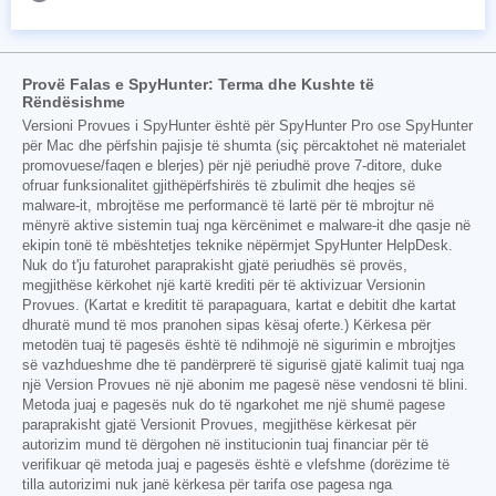
Provë Falas e SpyHunter: Terma dhe Kushte të
Rëndësishme
Versioni Provues i SpyHunter është për SpyHunter Pro ose SpyHunter
për Mac dhe përfshin pajisje të shumta (siç përcaktohet në materialet
promovuese/faqen e blerjes) për një periudhë prove 7-ditore, duke
ofruar funksionalitet gjithëpërfshirës të zbulimit dhe heqjes së
malware-it, mbrojtëse me performancë të lartë për të mbrojtur në
mënyrë aktive sistemin tuaj nga kërcënimet e malware-it dhe qasje në
ekipin tonë të mbështetjes teknike nëpërmjet SpyHunter HelpDesk.
Nuk do t'ju faturohet paraprakisht gjatë periudhës së provës,
megjithëse kërkohet një kartë krediti për të aktivizuar Versionin
Provues. (Kartat e kreditit të parapaguara, kartat e debitit dhe kartat
dhuratë mund të mos pranohen sipas kësaj oferte.) Kërkesa për
metodën tuaj të pagesës është të ndihmojë në sigurimin e mbrojtjes
së vazhdueshme dhe të pandërprerë të sigurisë gjatë kalimit tuaj nga
një Version Provues në një abonim me pagesë nëse vendosni të blini.
Metoda juaj e pagesës nuk do të ngarkohet me një shumë pagese
paraprakisht gjatë Versionit Provues, megjithëse kërkesat për
autorizim mund të dërgohen në institucionin tuaj financiar për të
verifikuar që metoda juaj e pagesës është e vlefshme (dorëzime të
tilla autorizimi nuk janë kërkesa për tarifa ose pagesa nga