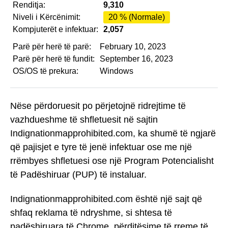
Renditja:
9,310
Niveli i Kërcënimit:
20 % (Normale)
Kompjuterët e infektuar:
2,057
Parë për herë të parë:
February 10, 2023
Parë për herë të fundit:
September 16, 2023
OS/OS të prekura:
Windows
Nëse përdoruesit po përjetojnë ridrejtime të
vazhdueshme të shfletuesit në sajtin
Indignationmapprohibited.com, ka shumë të ngjarë
që pajisjet e tyre të jenë infektuar ose me një
rrëmbyes shfletuesi ose një Program Potencialisht
të Padëshiruar (PUP) të instaluar.
Indignationmapprohibited.com është një sajt që
shfaq reklama të ndryshme, si shtesa të
padëshiruara të Chrome, përditësime të rreme të