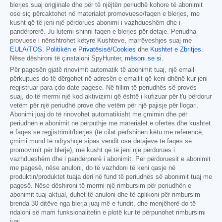
blerjes suaj origjinale dhe për të njëjtën periudhë kohore të abonimit
ose siç përcaktohet në materialet promovuese/faqen e blerjes, me
kusht që të jeni një përdorues abonimi i vazhdueshëm dhe i
pandërprerë. Ju lutemi shihni faqen e blerjes për detaje. Periudha
provuese i nënshtrohet këtyre Kushteve, marrëveshjes suaj me
EULA/TOS
,
Politikën e Privatësisë/Cookies
dhe
Kushtet e Zbritjes
.
Nëse dëshironi të çinstaloni SpyHunter,
mësoni se si
.
Për pagesën gjatë rinovimit automatik të abonimit tuaj, një email
përkujtues do të dërgohet në adresën e emailit që keni dhënë kur jeni
regjistruar para çdo date pagese. Në fillim të periudhës së provës
suaj, do të merrni një kod aktivizimi që është i kufizuar për t'u përdorur
vetëm për një periudhë prove dhe vetëm për një pajisje për llogari.
Abonimi juaj do të rinovohet automatikisht me çmimin dhe për
periudhën e abonimit në përputhje me materialet e ofertës dhe kushtet
e faqes së regjistrimit/blerjes (të cilat përfshihen këtu me referencë;
çmimi mund të ndryshojë sipas vendit ose detajeve të faqes së
promovimit për blerje), me kusht që të jeni një përdorues i
vazhdueshëm dhe i pandërprerë i abonimit. Për përdoruesit e abonimit
me pagesë, nëse anuloni, do të vazhdoni të keni qasje në
produktin/produktet tuaja deri në fund të periudhës së abonimit tuaj me
pagesë. Nëse dëshironi të merrni një rimbursim për periudhën e
abonimit tuaj aktual, duhet të anuloni dhe të aplikoni për rimbursim
brenda 30 ditëve nga blerja juaj më e fundit, dhe menjëherë do të
ndaloni së marri funksionalitetin e plotë kur të përpunohet rimbursimi
juaj.