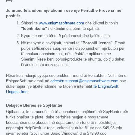
Ju mund të anuloni një abonim ose një Periudhë Prove si më
poshtë:
Shkoni te
www.enigmasoftware.com
dhe klikoni butonin
"Identifikohu"
në këndin e sipërm të djathtë.
Kyçu me emrin tënd të përdoruesit dhe fjalëkalimin.
Në menynë e navigimit, shkoni te
"Porosi/Licenca".
Pranë
porosisë/licencës suaj, është i disponueshëm një buton për
të anuluar abonimin tuaj, nëse është e aplikueshme.
Shënim: Nëse keni porosi/produkte të shumta, do t'ju duhet
t'i anuloni ato individualisht.
Nëse keni ndonjë pyetje ose problem, mund të kontaktoni Ndihmën e
EnigmaSoft me email në
adresën support@enigmasoftware.com
ose
duke hapur një tiketë ndihme në faqen e internetit
të EnigmaSoft,
Llogaria Ime
.
------
Detajet e Blerjes së SpyHunter
Gjithashtu, keni mundësinë të abonoheni menjëherë në SpyHunter për
funksionalitet të plotë, duke përfshirë heqjen e programeve
keqdashëse dhe aksesin në departamentin tonë të mbështetjes
nëpërmjet HelpDesk-ut tonë, zakonisht duke filluar nga
$49.98
çdo
gjysmëvjetor (SpyHunter Basic Windows) dhe
$79.98
çdo