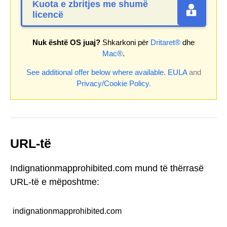
Kuota e zbritjes me shumë
licencë
Nuk është OS juaj?
Shkarkoni për
Dritaret®
dhe
Mac®
.
See additional offer below where available.
EULA
and
Privacy/Cookie Policy
.
URL-të
Indignationmapprohibited.com mund të thërrasë
URL-të e mëposhtme:
indignationmapprohibited.com