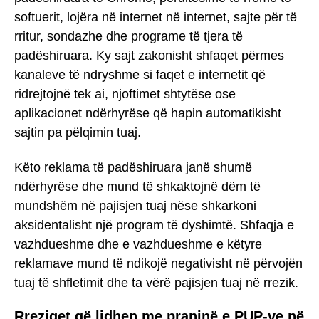
softuerit, lojëra në internet në internet, sajte për të
rritur, sondazhe dhe programe të tjera të
padëshiruara. Ky sajt zakonisht shfaqet përmes
kanaleve të ndryshme si faqet e internetit që
ridrejtojnë tek ai, njoftimet shtytëse ose
aplikacionet ndërhyrëse që hapin automatikisht
sajtin pa pëlqimin tuaj.
Këto reklama të padëshiruara janë shumë
ndërhyrëse dhe mund të shkaktojnë dëm të
mundshëm në pajisjen tuaj nëse shkarkoni
aksidentalisht një program të dyshimtë. Shfaqja e
vazhdueshme dhe e vazhdueshme e këtyre
reklamave mund të ndikojë negativisht në përvojën
tuaj të shfletimit dhe ta vërë pajisjen tuaj në rrezik.
Rreziqet që lidhen me praninë e PUP-ve në