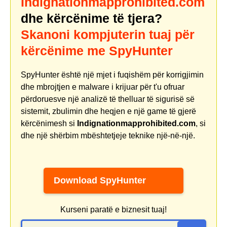
Indignationmapprohibited.com
dhe kërcënime të tjera?
Skanoni kompjuterin tuaj për
kërcënime me SpyHunter
SpyHunter është një mjet i fuqishëm për korrigjimin
dhe mbrojtjen e malware i krijuar për t'u ofruar
përdoruesve një analizë të thelluar të sigurisë së
sistemit, zbulimin dhe heqjen e një game të gjerë
kërcënimesh si
Indignationmapprohibited.com
, si
dhe një shërbim mbështetjeje teknike një-në-një.
Download SpyHunter
Kurseni paratë e biznesit tuaj!