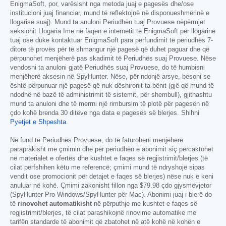
EnigmaSoft, por, varësisht nga metoda juaj e pagesës dhe/ose
institucioni juaj financiar, mund të reflektojnë në disponueshmërinë e
llogarisë suaj). Mund ta anuloni Periudhën tuaj Provuese nëpërmjet
seksionit Llogaria Ime në faqen e internetit të EnigmaSoft për llogarinë
tuaj ose duke kontaktuar EnigmaSoft para përfundimit të periudhës 7-
ditore të provës për të shmangur një pagesë që duhet paguar dhe që
përpunohet menjëherë pas skadimit të Periudhës suaj Provuese. Nëse
vendosni ta anuloni gjatë Periudhës suaj Provuese, do të humbisni
menjëherë aksesin në SpyHunter. Nëse, për ndonjë arsye, besoni se
është përpunuar një pagesë që nuk dëshironit ta bënit (gjë që mund të
ndodhë në bazë të administrimit të sistemit, për shembull), gjithashtu
mund ta anuloni dhe të merrni një rimbursim të plotë për pagesën në
çdo kohë brenda 30 ditëve nga data e pagesës së blerjes. Shihni
Pyetjet e Shpeshta
.
Në fund të Periudhës Provuese, do të faturoheni menjëherë
paraprakisht me çmimin dhe për periudhën e abonimit siç përcaktohet
në materialet e ofertës dhe kushtet e faqes së regjistrimit/blerjes (të
cilat përfshihen këtu me referencë; çmimi mund të ndryshojë sipas
vendit ose promocionit për detajet e faqes së blerjes) nëse nuk e keni
anuluar në kohë. Çmimi zakonisht fillon nga
$79.98
çdo gjysmëvjetor
(SpyHunter Pro Windows/SpyHunter për Mac). Abonimi juaj i blerë do
të
rinovohet automatikisht
në përputhje me kushtet e faqes së
regjistrimit/blerjes, të cilat parashikojnë rinovime automatike me
tarifën standarde të abonimit që zbatohet në atë kohë në kohën e