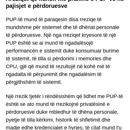
pajisjet e përdoruesve
PUP-të mund të paraqesin disa rreziqe të
mundshme për sistemet dhe të dhënat personale
të përdoruesve. Një nga rreziqet kryesore të një
PUP është se ai mund të ngadalësojë
performancën e sistemit duke konsumuar burime
të sistemit, të tilla si përdorimi i memories dhe
CPU, gjë që mund të rezultojë në kohë më të
ngadalta të përpunimit dhe ngadalësim të
përgjithshëm të sistemit.
Një rrezik tjetër i rëndësishëm që lidhet me PUP-të
është se ato mund të rrezikojnë privatësinë e
përdoruesve duke mbledhur të dhëna personale,
pyetje të tilla kërkimi, historik të shfletimit dhe
madje edhe kredencialet e hyrjes, të cilat mund t'u