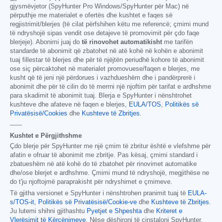
gjysmëvjetor (SpyHunter Pro Windows/SpyHunter për Mac) në
përputhje me materialet e ofertës dhe kushtet e faqes së
regjistrimit/blerjes (të cilat përfshihen këtu me referencë; çmimi mund
të ndryshojë sipas vendit ose detajeve të promovimit për çdo faqe
blerjeje). Abonimi juaj do
të rinovohet automatikisht
me tarifën
standarde të abonimit që zbatohet në atë kohë në kohën e abonimit
tuaj fillestar të blerjes dhe për të njëjtën periudhë kohore të abonimit
ose siç përcaktohet në materialet promovuese/faqen e blerjes, me
kusht që të jeni një përdorues i vazhdueshëm dhe i pandërprerë i
abonimit dhe për të cilin do të merrni një njoftim për tarifat e ardhshme
para skadimit të abonimit tuaj. Blerja e SpyHunter i nënshtrohet
kushteve dhe afateve në faqen e blerjes,
EULA/TOS
,
Politikës së
Privatësisë/Cookies
dhe
Kushteve të Zbritjes
.
------
Kushtet e Përgjithshme
Çdo blerje për SpyHunter me një çmim të zbritur është e vlefshme për
afatin e ofruar të abonimit me zbritje. Pas kësaj, çmimi standard i
zbatueshëm në atë kohë do të zbatohet për rinovimet automatike
dhe/ose blerjet e ardhshme. Çmimi mund të ndryshojë, megjithëse ne
do t'ju njoftojmë paraprakisht për ndryshimet e çmimeve.
Të gjitha versionet e SpyHunter i nënshtrohen pranimit tuaj të
EULA-
s/TOS-it
,
Politikës së Privatësisë/Cookie-ve
dhe
Kushteve të Zbritjes
.
Ju lutemi shihni gjithashtu
Pyetjet e Shpeshta
dhe
Kriteret e
Vlerësimit të Kërcënimeve
. Nëse dëshironi të çinstaloni SpyHunter,