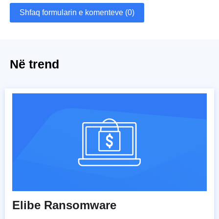
Shfaq formularin e komenteve (0)
Në trend
Elibe Ransomware