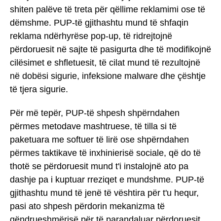
shiten palëve të treta për qëllime reklamimi ose të
dëmshme. PUP-të gjithashtu mund të shfaqin
reklama ndërhyrëse pop-up, të ridrejtojnë
përdoruesit në sajte të pasigurta dhe të modifikojnë
cilësimet e shfletuesit, të cilat mund të rezultojnë
në dobësi sigurie, infeksione malware dhe çështje
të tjera sigurie.
Për më tepër, PUP-të shpesh shpërndahen
përmes metodave mashtruese, të tilla si të
paketuara me softuer të lirë ose shpërndahen
përmes taktikave të inxhinierisë sociale, që do të
thotë se përdoruesit mund t'i instalojnë ato pa
dashje pa i kuptuar rreziqet e mundshme. PUP-të
gjithashtu mund të jenë të vështira për t'u hequr,
pasi ato shpesh përdorin mekanizma të
qëndrueshmërisë për të parandaluar përdoruesit