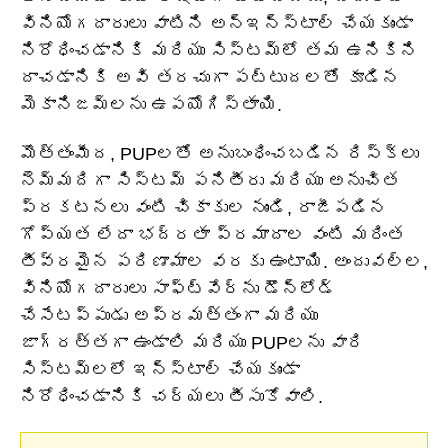
వినియోగదారులు వాటిని అన్‌ఇన్‌స్టాల్ చేయకుండా
నిరోధించడానికి మరియు సిస్టమ్‌లో తమ ఉనికిని
దాచడానికి అవి తరచుగా పట్టుదలతో కూడిన
మెకానిజమ్‌లను ఉపయోగిస్తాయి.
మొత్తంమీద, PUPలతో అనుబంధించబడిన రిస్క్‌లు
నెమ్మదిగా సిస్టమ్ పనితీరు మరియు అనుచిత
ప్రకటనలు వంటి చికాకుల నుండి, రాజీపడిన
గోప్యత లేదా భద్రతా ప్రమాదాల వంటి మరింత
తీవ్రమైన పరిణామాల వరకు ఉంటాయి. అందువల్ల,
వినియోగదారులు సాఫ్ట్‌వేర్‌ను డౌన్‌లోడ్
చేసేటప్పుడు అప్రమత్తంగా మరియు
జాగ్రత్తగా ఉండాలి మరియు PUPలను వారి
సిస్టమ్‌లలో ఇన్‌స్టాల్ చేయకుండా
నిరోధించడానికి చర్యలు తీసుకోవాలి.