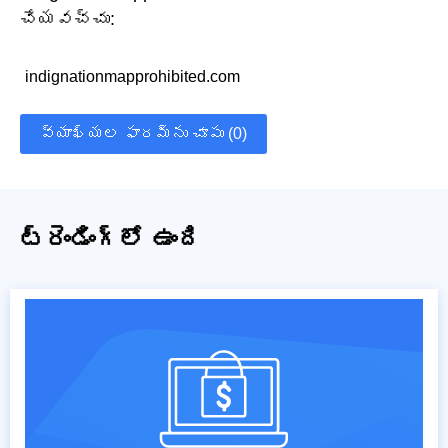
చేయవచ్చు:
indignationmapprohibited.com
వ్యాఖ్యల ఫారమ్‌ను చూపు (0)
ట్రెండింగ్‌లో ఉంది