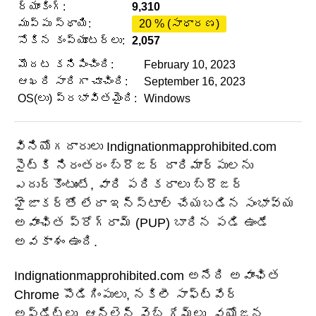
ర్యాంకింగ్:
9,310
ముప్పు స్థాయి:
20 % (సాధారణ)
సోకిన కంప్యూటర్లు:
2,057
మొదట కనిపించింది:
February 10, 2023
ఆఖరి సారిగా చూచింది:
September 16, 2023
OS(లు) ప్రభావితమైంది:
Windows
వినియోగదారులు Indignationmapprohibited.com
సైట్‌కి నిరంతరం బ్రౌజర్ దారిమార్పులను
ఎదుర్కొంటుంటే, వారి పరికరాలు బ్రౌజర్
హైజాకర్‌తో లేదా ఇన్‌స్టాల్ చేయబడిన సంభావ్య
అవాంఛిత ప్రోగ్రామ్ (PUP) బారిన పడి ఉండే
అవకాశం ఉంది.
Indignationmapprohibited.com అనేది అవాంఛిత
Chrome పొడిగింపులు, నకిలీ సాఫ్ట్‌వేర్
అప్‌డేట్‌లు, ఆన్‌లైన్ వెబ్ గేమ్‌లు, వయోజన