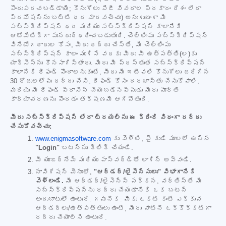
పొందుపరచబడ్డాయి; కొనుగోలు పేజీ వివరాల ప్రకారం దేశం లేదా
ప్రమోషన్‌ను బట్టి ధర మారవచ్చు) అనుగుణంగా మీ
సబ్‌స్క్రిప్షన్ ధర మరియు సబ్‌స్క్రిప్షన్ కాలానికి
ఆటోమేటిక్‌గా పునరుద్ధరించబడుతుంది. చెల్లింపు సబ్‌స్క్రిప్షన్
వినియోగదారుల కోసం, మీరు రద్దు చేస్తే, మీ చెల్లింపు
సబ్‌స్క్రిప్షన్ కాలం ముగిసే వరకు మీరు మీ ఉత్పత్తి(ల)కు
యాక్సెస్‌ను కొనసాగిస్తారు. మీరు మీ ప్రస్తుత సబ్‌స్క్రిప్షన్
కాలానికి రీఫండ్ పొందాలనుకుంటే, మీరు మీ ఇటీవలి కొనుగోలు జరిగిన
30 రోజులలోపు రద్దు చేసి, రీఫండ్ కోసం దరఖాస్తు చేసుకోవాలి,
మరియు మీ రీఫండ్ ప్రాసెస్ చేయబడినప్పుడు మీరు పూర్తి
కార్యాచరణను పొందడం తక్షణమే ఆగిపోతుంది.
మీరు సబ్‌స్క్రిప్షన్ లేదా ట్రయల్‌ను ఈ క్రింది విధంగా రద్దు
చేసుకోవచ్చు:
www.enigmasoftware.com
కు వెళ్లి, పై కుడి మూలలో ఉన్న
"Login"
బటన్‌ను క్లిక్ చేయండి.
మీ యూజర్‌నేమ్ మరియు పాస్‌వర్డ్‌తో లాగిన్ అవ్వండి.
నావిగేషన్ మెనూలో,
"ఆర్డర్/లైసెన్సులు" విభాగానికి
వెళ్లండి.
మీ ఆర్డర్/లైసెన్స్ పక్కన, వర్తిస్తే మీ
సబ్‌స్క్రిప్షన్‌ను రద్దు చేయడానికి ఒక బటన్
అందుబాటులో ఉంటుంది. గమనిక: మీకు ఒకటి కంటే ఎక్కువ
ఆర్డర్‌లు/ఉత్పత్తులు ఉంటే, మీరు వాటిని ఒక్కొక్కటిగా
రద్దు చేయాల్సి ఉంటుంది.