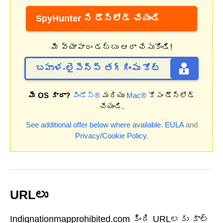
SpyHunter ని డౌన్‌లోడ్ చేయండి
మీ వ్యాపారం డబ్బు ఆదా చేసుకోండి!
బహుళ-లైసెన్స్ తగ్గింపు కోట్
మీ OS కాదా?
విండోస్®
మరియు
Mac®
కోసం డౌన్‌లోడ్
చేయండి.
See additional offer below where available.
EULA
and
Privacy/Cookie Policy
.
URLలు
Indignationmapprohibited.com కింది URLలకు కాల్