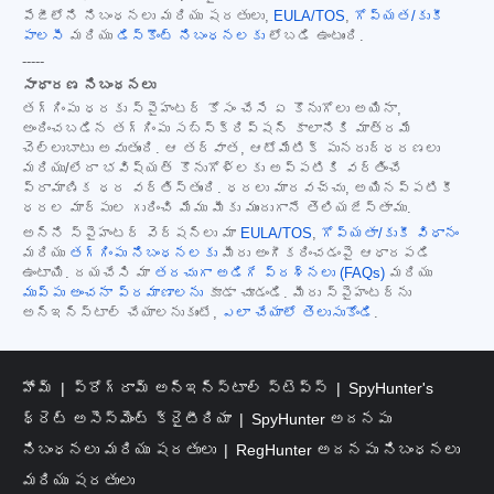
పేజీలోని నిబంధనలు మరియు షరతులు,
EULA/TOS
,
గోప్యత/కుకీ
పాలసీ
మరియు
డిస్కౌంట్ నిబంధనలకు
లోబడి ఉంటుంది.
-----
సాధారణ నిబంధనలు
తగ్గింపు ధరకు స్పైహంటర్ కోసం చేసే ఏ కొనుగోలు అయినా,
అందించబడిన తగ్గింపు సబ్‌స్క్రిప్షన్ కాలానికి మాత్రమే
చెల్లుబాటు అవుతుంది. ఆ తర్వాత, ఆటోమేటిక్ పునరుద్ధరణలు
మరియు/లేదా భవిష్యత్ కొనుగోళ్లకు అప్పటికి వర్తించే
ప్రామాణిక ధర వర్తిస్తుంది. ధరలు మారవచ్చు, అయినప్పటికీ
ధరల మార్పుల గురించి మేము మీకు ముందుగానే తెలియజేస్తాము.
అన్ని స్పైహంటర్ వెర్షన్‌లు మా
EULA/TOS
,
గోప్యతా/కుకీ విధానం
మరియు
తగ్గింపు నిబంధనలకు
మీరు అంగీకరించడంపై ఆధారపడి
ఉంటాయి. దయచేసి మా
తరచుగా అడిగే ప్రశ్నలు (FAQs)
మరియు
ముప్పు అంచనా ప్రమాణాలను
కూడా చూడండి. మీరు స్పైహంటర్‌ను
అన్‌ఇన్‌స్టాల్ చేయాలనుకుంటే,
ఎలా చేయాలో తెలుసుకోండి
.
హోమ్
ప్రోగ్రామ్ అన్‌ఇన్‌స్టాల్ స్టెప్స్
SpyHunter's
థ్రెట్ అసెస్‌మెంట్ క్రైటీరియా
SpyHunter అదనపు
నిబంధనలు మరియు షరతులు
RegHunter అదనపు నిబంధనలు
మరియు షరతులు