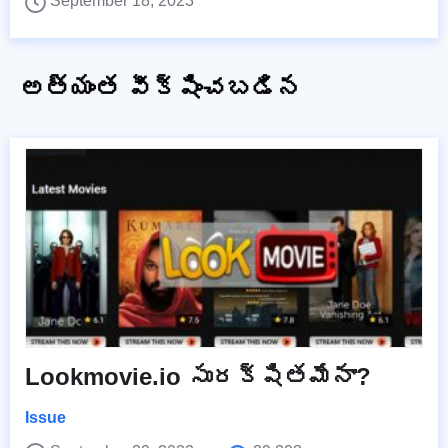
September 18, 2023
అత్యంత వీక్షించబడిన
Lookmovie.io సురక్షితమేనా?
Issue