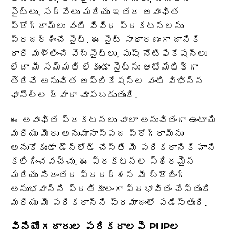
సైట్‌లు, సర్వేలు మరియు ఇతర అవాంఛిత
ప్రోగ్రామ్‌లు వంటి వివిధ ప్రకటనలను
ప్రదర్శించే సైట్. ఈ సైట్ సాధారణంగా దానికి
దారి మళ్లించే వెబ్‌సైట్‌లు, పుష్ నోటిఫికేషన్‌లు
లేదా మీ సమ్మతి లేకుండా సైట్‌ను ఆటోమేటిక్‌గా
తెరిచే అనుచిత అప్లికేషన్‌ల వంటి విభిన్న
ఛానెల్‌ల ద్వారా చూపబడుతుంది.
ఈ అవాంఛిత ప్రకటనలు చాలా అనుచితంగా ఉంటాయి
మరియు మీరు అనుమానాస్పద ప్రోగ్రామ్‌ను
అనుకోకుండా డౌన్‌లోడ్ చేస్తే మీ పరికరానికి హాని
కలిగించవచ్చు. ఈ ప్రకటనల స్థిరమైన
మరియు నిరంతర ప్రదర్శన మీ బ్రౌజింగ్
అనుభవాన్ని ప్రతికూలంగా ప్రభావితం చేస్తుంది
మరియు మీ పరికరాన్ని ప్రమాదంలో పడేస్తుంది.
వినియోగదారుల పరికరాలపై PUPల