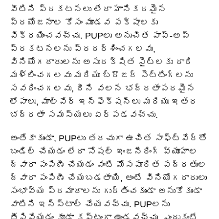
వీటిని ప్రకటనలు లేదా హానికరమైన
ప్రయోజనాల కోసం మూడవ పక్షాలకు
విక్రయించవచ్చు. PUPలు అనుచిత పాప్-అప్
ప్రకటనలను ప్రదర్శించగలవు,
వినియోగదారులను అసురక్షిత సైట్‌లకు దారి
మళ్లించగలవు మరియు బ్రౌజర్ సెట్టింగ్‌లను
సవరించగలవు, దీని వలన భద్రతాపరమైన
లోపాలు, మాల్వేర్ ఇన్‌ఫెక్షన్‌లు మరియు ఇతర
భద్రతా సమస్యలు ఏర్పడవచ్చు.
అంతేకాకుండా, PUPలు తరచుగా ఉచిత సాఫ్ట్‌వేర్‌తో
బండిల్ చేయడం లేదా సోషల్ ఇంజనీరింగ్ వ్యూహాల
ద్వారా పంపిణీ చేయడం వంటి మోసపూరిత పద్ధతుల
ద్వారా పంపిణీ చేయబడతాయి, అంటే వినియోగదారులు
సంభావ్య ప్రమాదాలను గుర్తించకుండా అనుకోకుండా
వాటిని ఇన్‌స్టాల్ చేయవచ్చు. PUPలను
తీసివేయడం కూడా కష్టంగా ఉండవచ్చు, ఎందుకంటే