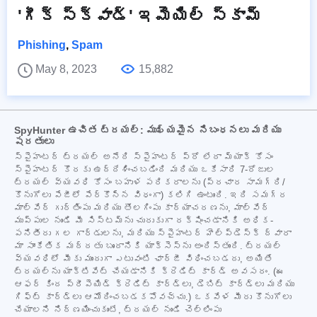
'గీక్ స్క్వాడ్' ఇమెయిల్ స్కామ్
Phishing
,
Spam
May 8, 2023
15,882
SpyHunter ఉచిత ట్రయల్: ముఖ్యమైన నిబంధనలు మరియు
షరతులు
స్పైహంటర్ ట్రయల్ అనేది స్పైహంటర్ ప్రో లేదా మ్యాక్ కోసం
స్పైహంటర్ కొరకు ఉద్దేశించబడింది మరియు ఒకేసారి 7-రోజుల
ట్రయల్ వ్యవధి కోసం బహుళ పరికరాలను (ప్రచార సామగ్రి/
కొనుగోలు పేజీలో పేర్కొన్న విధంగా) కలిగి ఉంటుంది. ఇది సమగ్ర
మాల్వేర్ గుర్తింపు మరియు తొలగింపు కార్యాచరణను, మాల్వేర్
ముప్పుల నుండి మీ సిస్టమ్‌ను చురుకుగా రక్షించడానికి అధిక-
పనితీరు గల గార్డులను, మరియు స్పైహంటర్ హెల్ప్‌డెస్క్ ద్వారా
మా సాంకేతిక మద్దతు బృందానికి యాక్సెస్‌ను అందిస్తుంది. ట్రయల్
వ్యవధిలో మీకు ముందుగా ఎటువంటి ఛార్జీ విధించబడదు, అయితే
ట్రయల్‌ను యాక్టివేట్ చేయడానికి క్రెడిట్ కార్డ్ అవసరం. (ఈ
ఆఫర్ కింద ప్రీపెయిడ్ క్రెడిట్ కార్డ్‌లు, డెబిట్ కార్డ్‌లు మరియు
గిఫ్ట్ కార్డ్‌లు ఆమోదించబడకపోవచ్చు.) ఒకవేళ మీరు కొనుగోలు
చేయాలని నిర్ణయించుకుంటే, ట్రయల్ నుండి చెల్లింపు