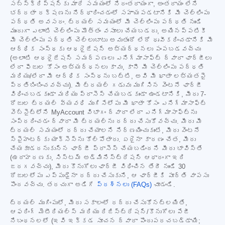
సబ్‌స్క్రిప్షన్‌కు మారే సమయంలో నిరంతరాయంగా, అంతరాయం లేని
భద్రతా రక్షణను నిర్ధారించడంలో సహాయపడటానికి మీ చెల్లింపు
పద్ధతి అవసరం. ట్రయల్ సమయంలో మీ చెల్లింపు పద్ధతి నుండి
ముందుగా ఎలాంటి చెల్లింపు మొత్తం వసూలు చేయబడదు, అయినప్పటికీ
మీ చెల్లింపు పద్ధతి చెల్లుబాటు అవుతుందో లేదో ధృవీకరించడానికి మీ
ఆర్థిక సంస్థకు ఆథరైజేషన్ అభ్యర్థనలు పంపబడవచ్చు
(అలాంటి ఆథరైజేషన్ సమర్పణలు ఎనిగ్మాసాఫ్ట్ ద్వారా ఛార్జీలు
లేదా ఫీజుల కోసం అభ్యర్థనలు కావు, కానీ మీ చెల్లింపు పద్ధతి
మరియు/లేదా మీ ఆర్థిక సంస్థను బట్టి, అవి మీ ఖాతా లభ్యతపై
ప్రతిబింబించవచ్చు). మీ ట్రయల్ గడువు ముగిసిన వెంటనే ఛార్జీ
విధించబడకుండా మరియు ప్రాసెస్ చేయబడకుండా ఉండటానికి, మీరు 7-
రోజుల ట్రయల్ వ్యవధి ముగిసేలోపు మీ ఖాతా కోసం ఎనిగ్మాసాఫ్ట్
వెబ్‌సైట్‌లోని MyAccount విభాగం ద్వారా లేదా ఎనిగ్మాసాఫ్ట్‌ను
సంప్రదించడం ద్వారా మీ ట్రయల్‌ను రద్దు చేసుకోవచ్చు. మీరు మీ
ట్రయల్ సమయంలో రద్దు చేయాలని నిర్ణయించుకుంటే, మీరు వెంటనే
స్పైహంటర్‌కు యాక్సెస్‌ను కోల్పోతారు. ఏదైనా కారణం చేత, మీరు
చేయకూడదనుకున్న ఛార్జీ ప్రాసెస్ చేయబడిందని మీరు భావిస్తే
(ఉదాహరణకు, సిస్టమ్ అడ్మినిస్ట్రేషన్ ఆధారంగా ఇది
జరగవచ్చు), మీరు కొనుగోలు ఛార్జీ విధించిన తేదీ నుండి 30
రోజులలోపు ఎప్పుడైనా రద్దు చేసుకుని, ఆ ఛార్జీకి పూర్తి వాపసు
పొందవచ్చు. తరచుగా అడిగే
ప్రశ్నలు (FAQs)
చూడండి.
ట్రయల్ ముగింపులో, మీరు సకాలంలో రద్దు చేసుకోనట్లయితే,
ఆఫరింగ్ మెటీరియల్స్ మరియు రిజిస్ట్రేషన్/కొనుగోలు పేజీ
నిబంధనలలో (ఇవి ఇక్కడ సూచన ద్వారా పొందుపరచబడ్డాయి;