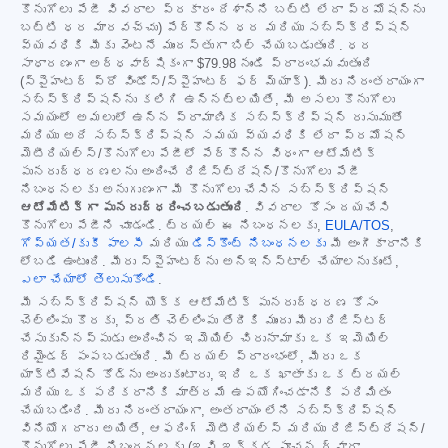
కొనుగోలు పేజీ వివరాల ప్రకారం దేశాన్ని బట్టి లేదా ప్రమోషన్‌ను
బట్టి ధర మారవచ్చు) పేర్కొన్న ధర మరియు సబ్‌స్క్రిప్షన్
వ్యవధికి మీకు వెంటనే ముందస్తుగా బిల్ చేయబడుతుంది. ధర
సాధారణంగా అర్ధవార్షికంగా
$79.98
నుండి ప్రారంభమవుతుంది
(స్పైహంటర్ ప్రో విండోస్/స్పైహంటర్ ఫర్ మ్యాక్). మీరు నిరంతరాయంగా
సబ్‌స్క్రిప్షన్‌ను కలిగి ఉన్నట్లయితే, మీ అసలు కొనుగోలు
సమయంలో అమలులో ఉన్న ప్రామాణిక సబ్‌స్క్రిప్షన్ రుసుముతో
మరియు అదే సబ్‌స్క్రిప్షన్ సమయ వ్యవధికి లేదా ప్రమోషన్
మెటీరియల్స్/కొనుగోలు పేజీలో పేర్కొన్న విధంగా ఆటోమేటిక్
పునరుద్ధరణలను అందించే రిజిస్ట్రేషన్/కొనుగోలు పేజీ
నిబంధనలకు అనుగుణంగా మీ కొనుగోలు చేసిన సబ్‌స్క్రిప్షన్
ఆటోమేటిక్‌గా పునరుద్ధరించబడుతుంది
. వివరాల కోసం దయచేసి
కొనుగోలు పేజీని చూడండి. ట్రయల్ ఈ నిబంధనలకు,
EULA/TOS
,
గోప్యత/కుకీ పాలసీ
మరియు
డిస్కౌంట్ నిబంధనలకు
మీ అంగీకారానికి
లోబడి ఉంటుంది. మీరు స్పైహంటర్‌ను అన్‌ఇన్‌స్టాల్ చేయాలనుకుంటే,
ఎలా చేయాలో తెలుసుకోండి
.
మీ సబ్‌స్క్రిప్షన్ యొక్క ఆటోమేటిక్ పునరుద్ధరణ కోసం
చెల్లింపు కొరకు, ప్రతి చెల్లింపు తేదీకి ముందు మీరు రిజిస్టర్
చేసుకున్నప్పుడు అందించిన ఇమెయిల్ చిరునామాకు ఒక ఇమెయిల్
రిమైండర్ పంపబడుతుంది. మీ ట్రయల్ ప్రారంభంలో, మీరు ఒక
యాక్టివేషన్ కోడ్‌ను అందుకుంటారు, ఇది ఒక ఖాతాకు ఒక ట్రయల్
మరియు ఒక పరికరానికి మాత్రమే ఉపయోగించడానికి పరిమితం
చేయబడింది. మీరు నిరంతరాయంగా, అంతరాయం లేని సబ్‌స్క్రిప్షన్
వినియోగదారు అయితే, ఆఫరింగ్ మెటీరియల్స్ మరియు రిజిస్ట్రేషన్/
కొనుగోలు పేజీ నిబంధనలకు (ఇవి ఇక్కడ సూచన ద్వారా