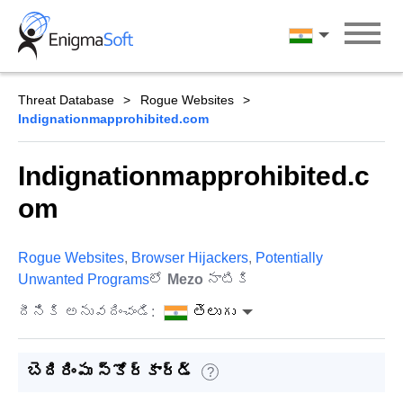
Skip
to
తెలుగు
content
Threat Database
Rogue Websites
Indignationmapprohibited.com
Indignationmapprohibited.c
om
Rogue Websites
,
Browser Hijackers
,
Potentially
Unwanted Programs
లో
Mezo
నాటికి
దీనికి అనువదించండి:
తెలుగు
బెదిరింపు స్కోర్‌కార్డ్
?