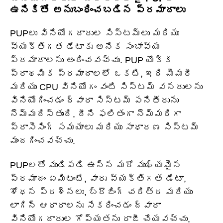
ఉనికితో అనుబంధించబడిన ప్రమాదాలు
PUPలు వినియోగదారుల సిస్టమ్‌లు మరియు
వ్యక్తిగత డేటాకు అనేక సంభావ్య
ప్రమాదాలను అందించవచ్చు. PUP యొక్క
ప్రాథమిక ప్రమాదాలలో ఒకటి, ఇది మెమరీ
మరియు CPU వినియోగం వంటి సిస్టమ్ వనరులను
వినియోగించడం ద్వారా సిస్టమ్ పనితీరును
నెమ్మదిస్తుంది, దీని ఫలితంగా నెమ్మదిగా
ప్రాసెసింగ్ సమయాలు మరియు సాధారణ సిస్టమ్
మందగించవచ్చు.
PUPలతో ముడిపడి ఉన్న మరో ముఖ్యమైన
ప్రమాదం ఏమిటంటే, వారు వ్యక్తిగత డేటా,
శోధన ప్రశ్నలు, బ్రౌజింగ్ చరిత్ర మరియు
లాగిన్ ఆధారాలను సేకరించడం ద్వారా
వినియోగదారుల గోప్యతను రాజీ చేయవచ్చు,