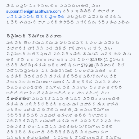
మీకు ఏవైనా ప్రశ్నలు లేదా సమస్యలు ఉంటే, మీరు
support@enigmasoftware.com
వద్ద ఇమెయిల్ ద్వారా లేదా
ఎనిగ్మాసాఫ్ట్ యొక్క మైఅకౌంట్
వెబ్‌సైట్‌లో సపోర్ట్ టికెట్‌ను
ఓపెన్ చేయడం ద్వారా ఎనిగ్మాసాఫ్ట్ సపోర్ట్‌ను సంప్రదించవచ్చు.
-----
స్పైహంటర్ కొనుగోలు వివరాలు
మాల్‌వేర్ తొలగింపు మరియు మా హెల్ప్‌డెస్క్ ద్వారా మా సపోర్ట్
విభాగానికి యాక్సెస్ వంటి పూర్తి కార్యాచరణ కోసం, మీరు
స్పైహంటర్‌కు తక్షణమే సబ్‌స్క్రయిబ్ చేసుకునే ఎంపిక కూడా మీకు
ఉంది. దీని ధర సాధారణంగా అర్ధవార్షికంగా
$49.98
(స్పైహంటర్
బేసిక్ విండోస్) మరియు అర్ధవార్షికంగా
$79.98
(స్పైహంటర్ ప్రో
విండోస్/స్పైహంటర్ ఫర్ మ్యాక్) నుండి ప్రారంభమవుతుంది. ఇది
ఆఫరింగ్ మెటీరియల్స్ మరియు రిజిస్ట్రేషన్/కొనుగోలు పేజీ
నిబంధనలకు అనుగుణంగా ఉంటుంది (ఇవి ఇక్కడ సూచన ద్వారా
పొందుపరచబడ్డాయి; కొనుగోలు పేజీ వివరాల ప్రకారం దేశాన్ని
బట్టి లేదా ప్రమోషన్‌ను బట్టి ధర మారవచ్చు). మీరు
నిరంతరాయంగా
సబ్‌స్క్రిప్షన్ తీసుకునే వినియోగదారు అయితే
మరియు మీ సబ్‌స్క్రిప్షన్ గడువు ముగియడానికి ముందు రాబోయే
ఛార్జీల గురించి మీకు నోటీసు అందితే, మీ అసలు కొనుగోలు
సబ్‌స్క్రిప్షన్ సమయంలో అమలులో ఉన్న ప్రామాణిక
సబ్‌స్క్రిప్షన్ రుసుముతో మరియు అదే సబ్‌స్క్రిప్షన్ కాల
వ్యవధికి లేదా ప్రమోషన్ మెటీరియల్స్/కొనుగోలు పేజీలో
పేర్కొన్న విధంగా మీ సబ్‌స్క్రిప్షన్ స్వయంచాలకంగా
పునరుద్ధరించబడుతుంది. స్పైహంటర్ కొనుగోలు అనేది కొనుగోలు