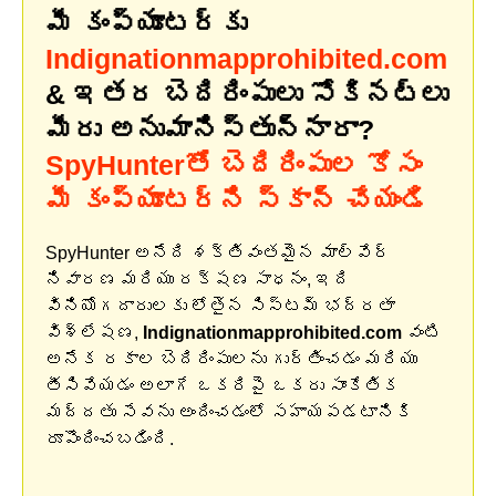
మీ కంప్యూటర్‌కు
Indignationmapprohibited.com
& ఇతర బెదిరింపులు సోకినట్లు
మీరు అనుమానిస్తున్నారా?
SpyHunterతో బెదిరింపుల కోసం
మీ కంప్యూటర్‌ని స్కాన్ చేయండి
SpyHunter అనేది శక్తివంతమైన మాల్వేర్
నివారణ మరియు రక్షణ సాధనం, ఇది
వినియోగదారులకు లోతైన సిస్టమ్ భద్రతా
విశ్లేషణ,
Indignationmapprohibited.com
వంటి
అనేక రకాల బెదిరింపులను గుర్తించడం మరియు
తీసివేయడం అలాగే ఒకరిపై ఒకరు సాంకేతిక
మద్దతు సేవను అందించడంలో సహాయపడటానికి
రూపొందించబడింది.