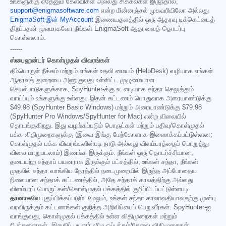
உங்களுக்கு ஏதேனும் கேள்விகள் அல்லது சிக்கல்கள் இருந்தால்,
support@enigmasoftware.com
என்ற மின்னஞ்சல் முகவரியிலோ அல்லது
EnigmaSoft-இன் MyAccount
இணையதளத்தில் ஒரு ஆதரவு டிக்கெட்டைத்
திறப்பதன் மூலமாகவோ நீங்கள் EnigmaSoft ஆதரவைத் தொடர்பு
கொள்ளலாம்.
------
ஸ்பைஹன்டர் கொள்முதல் விவரங்கள்
தீம்பொருள் நீக்கம் மற்றும் எங்கள் உதவி மையம் (HelpDesk) வழியாக எங்கள்
ஆதரவுத் துறையை அணுகுவது உள்ளிட்ட முழுமையான
செயல்பாடுகளுக்காக, SpyHunter-க்கு உடனடியாக சந்தா செலுத்தும்
வாய்ப்பும் உங்களுக்கு உள்ளது. இதன் கட்டணம் பொதுவாக அரையாண்டுக்கு
$49.98
(SpyHunter Basic Windows) மற்றும் அரையாண்டுக்கு
$79.98
(SpyHunter Pro Windows/SpyHunter for Mac) என்ற விலையில்
தொடங்குகிறது. இது வழங்கப்படும் பொருட்கள் மற்றும் பதிவு/கொள்முதல்
பக்க விதிமுறைகளுக்கு (இவை இங்கு மேற்கோளாக இணைக்கப்பட்டுள்ளன;
கொள்முதல் பக்க விவரங்களின்படி நாடு அல்லது விளம்பரத்தைப் பொறுத்து
விலை மாறுபடலாம்) இணங்க இருக்கும். நீங்கள் ஒரு தொடர்ச்சியான,
தடையற்ற சந்தாப் பயனராக இருக்கும் பட்சத்தில், உங்கள் சந்தா, நீங்கள்
முதலில் சந்தா வாங்கிய நேரத்தில் நடைமுறையில் இருந்த அப்போதைய
நிலையான சந்தாக் கட்டணத்தில், அதே சந்தாக் காலத்திற்கு அல்லது
விளம்பரப் பொருட்கள்/கொள்முதல் பக்கத்தில் குறிப்பிடப்பட்டுள்ளபடி
தானாகவே
புதுப்பிக்கப்படும். மேலும், உங்கள் சந்தா காலாவதியாவதற்கு முன்பு
வரவிருக்கும் கட்டணங்கள் குறித்த அறிவிப்பைப் பெறுவீர்கள். SpyHunter-ஐ
வாங்குவது, கொள்முதல் பக்கத்தில் உள்ள விதிமுறைகள் மற்றும்
நிபந்தனைகள், இறுதிப் பயனர் உரிம ஒப்பந்தம்/சேவை விதிமுறைகள்