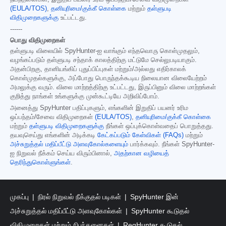
(EULA/TOS)
,
தனியுரிமை/குக்கீ கொள்கை
மற்றும்
தள்ளுபடி
விதிமுறைகளுக்கு
உட்பட்டது.
------
பொது விதிமுறைகள்
தள்ளுபடி விலையில் SpyHunter-ஐ வாங்கும் எந்தவொரு கொள்முதலும்,
வழங்கப்படும் தள்ளுபடி சந்தாக் காலத்திற்கு மட்டுமே செல்லுபடியாகும்.
அதன்பிறகு, தானியங்கிப் புதுப்பிப்புகள் மற்றும்/அல்லது எதிர்காலக்
கொள்முதல்களுக்கு, அப்போது பொருந்தக்கூடிய நிலையான விலையேற்றம்
அமலுக்கு வரும். விலை மாற்றத்திற்கு உட்பட்டது, இருப்பினும் விலை மாற்றங்கள்
குறித்து நாங்கள் உங்களுக்கு முன்கூட்டியே அறிவிப்போம்.
அனைத்து SpyHunter பதிப்புகளும், எங்களின் இறுதிப் பயனர் உரிம
ஒப்பந்தம்/சேவை விதிமுறைகள்
(EULA/TOS)
,
தனியுரிமை/குக்கீ கொள்கை
மற்றும்
தள்ளுபடி விதிமுறைகளுக்கு
நீங்கள் ஒப்புக்கொள்வதைப் பொறுத்தது.
தயவுசெய்து எங்களின் அடிக்கடி
கேட்கப்படும் கேள்விகள் (FAQs)
மற்றும்
அச்சுறுத்தல் மதிப்பீட்டு அளவுகோல்களையும்
பார்க்கவும். நீங்கள் SpyHunter-
ஐ நிறுவல் நீக்கம் செய்ய விரும்பினால்,
அதற்கான வழியைத்
தெரிந்துகொள்ளுங்கள்
.
முகப்பு
நிரல் நிறுவல் நீக்குதல் படிகள்
SpyHunter இன்
அச்சுறுத்தல் மதிப்பீட்டு அளவுகோல்கள்
SpyHunter கூடுதல்
விதிமுறைகள் மற்றும் நிபந்தனைகள்
RegHunter கூடுதல்