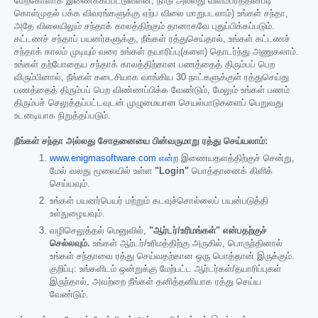
மேற்கோளாக இணைக்கப்பட்டுள்ளன; நாடு அல்லது விளம்பரத்தின்படி
கொள்முதல் பக்க விவரங்களுக்கு ஏற்ப விலை மாறுபடலாம்) உங்கள் சந்தா,
அதே விலையிலும் சந்தாக் காலத்திற்கும் தானாகவே புதுப்பிக்கப்படும்.
கட்டணச் சந்தாப் பயனர்களுக்கு, நீங்கள் ரத்துசெய்தால், உங்கள் கட்டணச்
சந்தாக் காலம் முடியும் வரை உங்கள் தயாரிப்பு(களை) தொடர்ந்து அணுகலாம்.
உங்கள் தற்போதைய சந்தாக் காலத்திற்கான பணத்தைத் திரும்பப் பெற
விரும்பினால், நீங்கள் கடைசியாக வாங்கிய 30 நாட்களுக்குள் ரத்துசெய்து
பணத்தைத் திரும்பப் பெற விண்ணப்பிக்க வேண்டும், மேலும் உங்கள் பணம்
திரும்பச் செலுத்தப்பட்டவுடன் முழுமையான செயல்பாடுகளைப் பெறுவது
உடனடியாக நிறுத்தப்படும்.
நீங்கள் சந்தா அல்லது சோதனையை பின்வருமாறு ரத்து செய்யலாம்:
www.enigmasoftware.com என்ற
இணையதளத்திற்குச் சென்று,
மேல் வலது மூலையில் உள்ள
"Login"
பொத்தானைக் கிளிக்
செய்யவும்.
உங்கள் பயனர்பெயர் மற்றும் கடவுச்சொல்லைப் பயன்படுத்தி
உள்நுழையவும்.
வழிசெலுத்தல் மெனுவில்,
"ஆர்டர்/உரிமங்கள்" என்பதற்குச்
செல்லவும்.
உங்கள் ஆர்டர்/உரிமத்திற்கு அருகில், பொருந்தினால்
உங்கள் சந்தாவை ரத்து செய்வதற்கான ஒரு பொத்தான் இருக்கும்.
குறிப்பு: உங்களிடம் ஒன்றுக்கு மேற்பட்ட ஆர்டர்கள்/தயாரிப்புகள்
இருந்தால், அவற்றை நீங்கள் தனித்தனியாக ரத்து செய்ய
வேண்டும்.