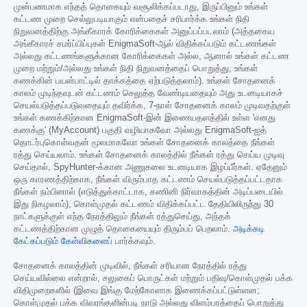
முன்பணமாக எந்தத் தொகையும் வசூலிக்கப்படாது, இருப்பினும் உங்கள்
கட்டண முறை செல்லுபடியாகும் என்பதைச் சரிபார்க்க உங்கள் நிதி
நிறுவனத்திற்கு அங்கீகாரக் கோரிக்கைகள் அனுப்பப்படலாம் (அத்தகைய
அங்கீகாரச் சமர்ப்பிப்புகள் EnigmaSoft-ஆல் விதிக்கப்படும் கட்டணங்கள்
அல்லது கட்டணங்களுக்கான கோரிக்கைகள் அல்ல, ஆனால் உங்கள் கட்டண
முறை மற்றும்/அல்லது உங்கள் நிதி நிறுவனத்தைப் பொறுத்து, உங்கள்
கணக்கின் பயன்பாட்டில் தாக்கத்தை ஏற்படுத்தலாம்). உங்கள் சோதனைக்
காலம் முடிந்தவுடன் கட்டணம் செலுத்த வேண்டியதையும் அது உடனடியாகச்
செயல்படுத்தப்படுவதையும் தவிர்க்க, 7-நாள் சோதனைக் காலம் முடிவதற்குள்
உங்கள் கணக்கிற்கான EnigmaSoft-இன் இணையதளத்தில் உள்ள 'எனது
கணக்கு' (MyAccount) பகுதி வழியாகவோ அல்லது EnigmaSoft-ஐத்
தொடர்புகொள்வதன் மூலமாகவோ உங்கள் சோதனைக் காலத்தை நீங்கள்
ரத்து செய்யலாம். உங்கள் சோதனைக் காலத்தில் நீங்கள் ரத்து செய்ய முடிவு
செய்தால், SpyHunter-க்கான அணுகலை உடனடியாக இழப்பீர்கள். ஏதேனும்
ஒரு காரணத்திற்காக, நீங்கள் விரும்பாத கட்டணம் செயல்படுத்தப்பட்டதாக
நீங்கள் நம்பினால் (எடுத்துக்காட்டாக, கணினி நிர்வாகத்தின் அடிப்படையில்
இது நிகழலாம்), கொள்முதல் கட்டணம் விதிக்கப்பட்ட தேதியிலிருந்து 30
நாட்களுக்குள் எந்த நேரத்திலும் நீங்கள் ரத்துசெய்து, அந்தக்
கட்டணத்திற்கான முழுத் தொகையையும் திரும்பப் பெறலாம்.
அடிக்கடி
கேட்கப்படும் கேள்விகளைப்
பார்க்கவும்.
சோதனைக் காலத்தின் முடிவில், நீங்கள் சரியான நேரத்தில் ரத்து
செய்யவில்லை என்றால், சலுகைப் பொருட்கள் மற்றும் பதிவு/கொள்முதல் பக்க
விதிமுறைகளில் (இவை இங்கு மேற்கோளாக இணைக்கப்பட்டுள்ளன;
கொள்முதல் பக்க விவரங்களின்படி நாடு அல்லது விளம்பரத்தைப் பொறுத்து