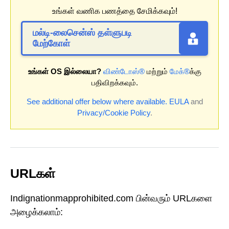
உங்கள் வணிக பணத்தை சேமிக்கவும்!
மல்டி-லைசென்ஸ் தள்ளுபடி
மேற்கோள்
உங்கள் OS இல்லையா?
விண்டோஸ்®
மற்றும்
மேக்®
க்கு
பதிவிறக்கவும்.
See additional offer below where available.
EULA
and
Privacy/Cookie Policy
.
URLகள்
Indignationmapprohibited.com பின்வரும் URLகளை
அழைக்கலாம்: