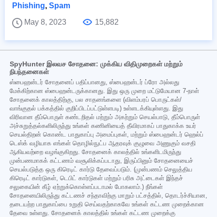
Phishing
,
Spam
May 8, 2023
15,882
SpyHunter இலவச சோதனை: முக்கிய விதிமுறைகள் மற்றும்
நிபந்தனைகள்
ஸ்பைஹன்டர் சோதனைப் பதிப்பானது, ஸ்பைஹன்டர் ப்ரோ அல்லது
மேக்கிற்கான ஸ்பைஹன்டருக்கானது. இது ஒரு முறை மட்டுமேயான 7-நாள்
சோதனைக் காலத்திற்கு, பல சாதனங்களை (விளம்பரப் பொருட்கள்/
வாங்குதல் பக்கத்தில் குறிப்பிடப்பட்டுள்ளபடி) உள்ளடக்கியுள்ளது. இது
விரிவான தீம்பொருள் கண்டறிதல் மற்றும் அகற்றும் செயல்பாடு, தீம்பொருள்
அச்சுறுத்தல்களிலிருந்து உங்கள் கணினியைத் தீவிரமாகப் பாதுகாக்க உயர்
செயல்திறன் கொண்ட பாதுகாப்பு அமைப்புகள், மற்றும் ஸ்பைஹன்டர் ஹெல்ப்
டெஸ்க் வழியாக எங்கள் தொழில்நுட்ப ஆதரவுக் குழுவை அணுகும் வசதி
ஆகியவற்றை வழங்குகிறது. சோதனைக் காலத்தில் உங்களிடமிருந்து
முன்பணமாகக் கட்டணம் வசூலிக்கப்படாது, இருப்பினும் சோதனையைச்
செயல்படுத்த ஒரு கிரெடிட் கார்டு தேவைப்படும். (முன்பணம் செலுத்திய
கிரெடிட் கார்டுகள், டெபிட் கார்டுகள் மற்றும் பரிசு அட்டைகள் இந்தச்
சலுகையின் கீழ் ஏற்றுக்கொள்ளப்படாமல் போகலாம்.) நீங்கள்
சோதனையிலிருந்து கட்டணச் சந்தாவிற்கு மாறும் பட்சத்தில், தொடர்ச்சியான,
தடையற்ற பாதுகாப்பை உறுதி செய்வதற்காகவே உங்கள் கட்டண முறைக்கான
தேவை உள்ளது. சோதனைக் காலத்தில் உங்கள் கட்டண முறைக்கு