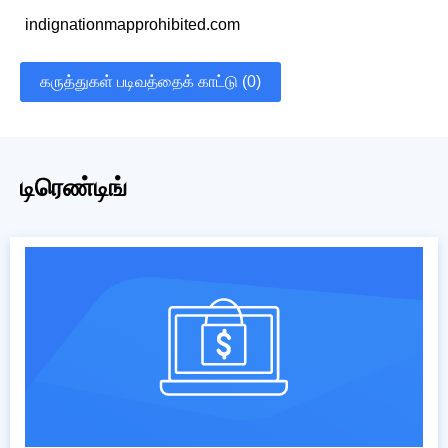
indignationmapprohibited.com
கருத்துகள் படிவத்தைக் காட்டு (0)
டிரெண்டிங்