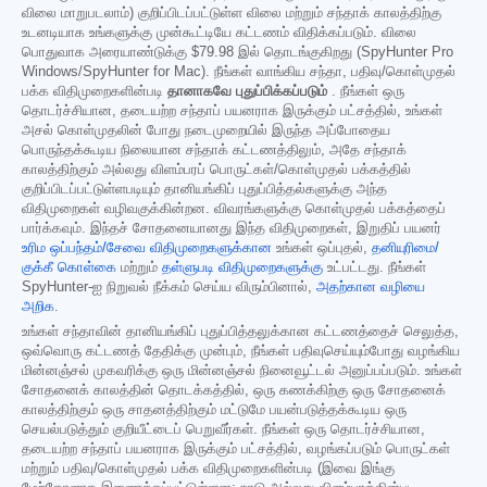
விலை மாறுபடலாம்) குறிப்பிடப்பட்டுள்ள விலை மற்றும் சந்தாக் காலத்திற்கு
உடனடியாக உங்களுக்கு முன்கூட்டியே கட்டணம் விதிக்கப்படும். விலை
பொதுவாக அரையாண்டுக்கு
$79.98
இல் தொடங்குகிறது (SpyHunter Pro
Windows/SpyHunter for Mac). நீங்கள் வாங்கிய சந்தா, பதிவு/கொள்முதல்
பக்க விதிமுறைகளின்படி
தானாகவே புதுப்பிக்கப்படும்
. நீங்கள் ஒரு
தொடர்ச்சியான, தடையற்ற சந்தாப் பயனராக இருக்கும் பட்சத்தில், உங்கள்
அசல் கொள்முதலின் போது நடைமுறையில் இருந்த அப்போதைய
பொருந்தக்கூடிய நிலையான சந்தாக் கட்டணத்திலும், அதே சந்தாக்
காலத்திற்கும் அல்லது விளம்பரப் பொருட்கள்/கொள்முதல் பக்கத்தில்
குறிப்பிடப்பட்டுள்ளபடியும் தானியங்கிப் புதுப்பித்தல்களுக்கு அந்த
விதிமுறைகள் வழிவகுக்கின்றன. விவரங்களுக்கு கொள்முதல் பக்கத்தைப்
பார்க்கவும். இந்தச் சோதனையானது இந்த விதிமுறைகள், இறுதிப் பயனர்
உரிம ஒப்பந்தம்/சேவை விதிமுறைகளுக்கான
உங்கள் ஒப்புதல்,
தனியுரிமை/
குக்கீ கொள்கை
மற்றும்
தள்ளுபடி விதிமுறைகளுக்கு
உட்பட்டது. நீங்கள்
SpyHunter-ஐ நிறுவல் நீக்கம் செய்ய விரும்பினால்,
அதற்கான வழியை
அறிக
.
உங்கள் சந்தாவின் தானியங்கிப் புதுப்பித்தலுக்கான கட்டணத்தைச் செலுத்த,
ஒவ்வொரு கட்டணத் தேதிக்கு முன்பும், நீங்கள் பதிவுசெய்யும்போது வழங்கிய
மின்னஞ்சல் முகவரிக்கு ஒரு மின்னஞ்சல் நினைவூட்டல் அனுப்பப்படும். உங்கள்
சோதனைக் காலத்தின் தொடக்கத்தில், ஒரு கணக்கிற்கு ஒரு சோதனைக்
காலத்திற்கும் ஒரு சாதனத்திற்கும் மட்டுமே பயன்படுத்தக்கூடிய ஒரு
செயல்படுத்தும் குறியீட்டைப் பெறுவீர்கள். நீங்கள் ஒரு தொடர்ச்சியான,
தடையற்ற சந்தாப் பயனராக இருக்கும் பட்சத்தில், வழங்கப்படும் பொருட்கள்
மற்றும் பதிவு/கொள்முதல் பக்க விதிமுறைகளின்படி (இவை இங்கு