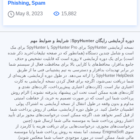
Phishing
,
Spam
May 8, 2023
15,882
دوره آزمایشی رایگان SpyHunter: شرایط و ضوابط مهم
نسخه آزمایشی SpyHunter برای SpyHunter Pro یا SpyHunter برای مک
است و شامل چندین دستگاه (همانطور که در صفحه تبلیغات/خرید ذکر شده
است) برای یک دوره آزمایشی ۷ روزه است که قابلیت تشخیص و حذف
جامع بدافزار، محافظ‌های با کارایی بالا برای محافظت فعال از سیستم شما
در برابر تهدیدات بدافزار و دسترسی به تیم پشتیبانی فنی ما از طریق
SpyHunter HelpDesk را ارائه می‌دهد. در طول دوره آزمایشی، هزینه‌ای از
شما دریافت نمی‌شود، اگرچه برای فعال کردن نسخه آزمایشی به کارت
اعتباری نیاز است. (کارت‌های اعتباری پیش‌پرداخت، کارت‌های نقدی و
کارت‌های هدیه ممکن است تحت این پیشنهاد پذیرفته نشوند.) الزام روش
پرداخت شما این است که در صورت تصمیم به خرید، از حفاظت امنیتی
مداوم و بدون وقفه در طول انتقال از نسخه آزمایشی به اشتراک پولی
اطمینان حاصل کنید. در طول دوره آزمایشی، مبلغی از روش پرداخت شما
از قبل کسر نخواهد شد، اگرچه ممکن است درخواست‌های مجوز برای تأیید
اعتبار روش پرداخت شما به موسسه مالی شما ارسال شود (چنین
درخواست‌های مجوزی، درخواست‌هایی برای دریافت هزینه یا کارمزد از
سوی EnigmaSoft نیستند، اما بسته به روش پرداخت شما و/یا موسسه
مالی شما، ممکن است در مورد موجودی حساب شما منعکس شوند).