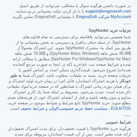
در صورت داشتن هرگونه سوال یا مشکلی، می‌توانید از طریق ایمیل
support@enigmasoft.com
یا با باز کردن تیکت پشتیبانی در وب‌سایت
MyAccount شرکت EnigmaSoft
با پشتیبانی EnigmaSoft تماس بگیرید.
------
جزئیات خرید SpyHunter
شما همچنین می‌توانید بلافاصله برای دسترسی به تمام قابلیت‌های
SpyHunter، از جمله حذف بدافزار و دسترسی به بخش پشتیبانی ما از
طریق میز کمک ما، مشترک SpyHunter شوید. این اشتراک معمولاً از
$49.98
شش ماهه (SpyHunter Basic Windows) و
$79.98
شش ماهه
(SpyHunter Pro Windows/SpyHunter for Mac) مطابق با مطالب ارائه
شده و شرایط صفحه ثبت نام/خرید (که در اینجا به صورت مرجع گنجانده
شده‌اند) شروع می‌شود. قیمت‌گذاری ممکن است بر اساس کشور یا
جزئیات صفحه خرید، بسته به تبلیغات، متفاوت باشد. اشتراک شما
به طور
خودکار
با هزینه اشتراک استاندارد قابل اجرا در زمان خرید اولیه اشتراک و
برای همان دوره زمانی اشتراک یا همانطور که در صفحه خرید/مواد تبلیغاتی
ذکر شده است، تمدید می‌شود، مشروط بر اینکه شما یک کاربر اشتراک
مداوم و بدون وقفه باشید و قبل از انقضای اشتراک خود، از هزینه‌های بعدی
مطلع شوید. خرید SpyHunter تابع شرایط و ضوابط موجود در صفحه خرید،
EULA/TOS
،
سیاست حفظ حریم خصوصی/کوکی
و
شرایط تخفیف
است.
------
شرایط عمومی
هرگونه خرید SpyHunter با قیمت تخفیف‌دار، برای مدت اشتراک تخفیف‌دار
ارائه شده معتبر است. پس از آن، قیمت استاندارد مربوطه برای تمدید