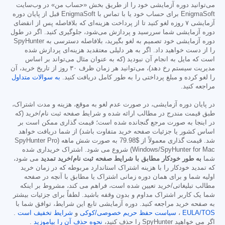
می‌توانید دوره آزمایشی خود را از طریق بخش «حساب من» در وب‌سایت
EnigmaSoft برای حساب خود یا با تماس با EnigmaSoft قبل از پایان دوره
آزمایشی ۷ روزه لغو کنید تا از پرداخت هزینه‌ای که بلافاصله پس از انقضای
دوره آزمایشی شما سررسید و پردازش می‌شود، جلوگیری کنید. اگر در طول
دوره آزمایشی خود تصمیم به لغو بگیرید، بلافاصله دسترسی به SpyHunter
را از دست خواهید داد. اگر به هر دلیلی معتقدید هزینه‌ای پردازش شده
است که مایل به انجام آن نبودید (که به عنوان مثال می‌تواند بر اساس
مدیریت سیستم رخ دهد)، می‌توانید هر زمان ظرف ۳۰ روز از تاریخ خرید، آن
را لغو کرده و مبلغ پرداختی را به طور کامل دریافت کنید.
به سوالات متداول
مراجعه کنید.
در پایان دوره آزمایشی، در صورت عدم لغو به موقع، هزینه و مدت اشتراک،
طبق قیمت مندرج در مطالب ارائه شده و شرایط صفحه ثبت نام/خرید (که
در اینجا به صورت مرجع گنجانده شده است؛ قیمت گذاری ممکن است بر
اساس کشور یا جزئیات صفحه خرید متفاوت باشد) از شما دریافت خواهد
شد. قیمت گذاری معمولاً از
$79.98
به صورت شش ماهه (SpyHunter Pro
Windows/SpyHunter for Mac) شروع می شود. اشتراک خریداری شده
شما
به طور خودکار مطابق با شرایط صفحه ثبت نام/خرید تمدید
می شود،
که تمدید خودکار را با هزینه اشتراک استاندارد مربوطه که در زمان خرید
اولیه شما و برای همان دوره زمانی اشتراک یا مطابق با آنچه در صفحه
مطالب تبلیغاتی/خرید تعیین شده است، فراهم می کند، مشروط بر اینکه
شما یک کاربر اشتراک مداوم و بدون وقفه باشید. لطفاً برای جزئیات بیشتر
به صفحه خرید مراجعه کنید. دوره آزمایشی تابع این شرایط، توافق شما با
EULA/TOS
،
سیاست حفظ حریم خصوصی/کوکی
و
شرایط تخفیف است
.
اگر می خواهید SpyHunter را حذف کنید،
نحوه حذف آن را بیاموزید
.