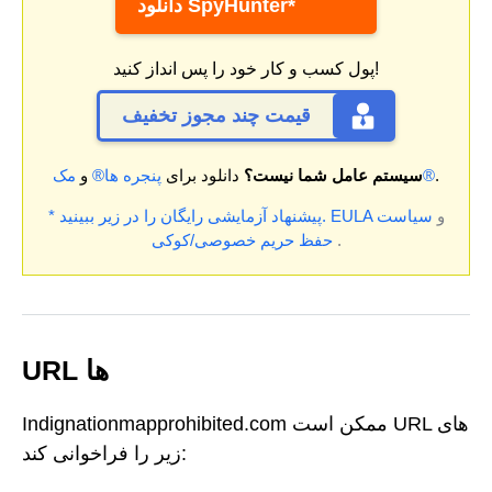
دانلود SpyHunter*
پول کسب و کار خود را پس انداز کنید!
قیمت چند مجوز تخفیف
.
مک®
سیستم عامل شما نیست؟
دانلود برای
پنجره ها®
و
و
سیاست
EULA
* پیشنهاد آزمایشی رایگان را در زیر ببینید.
.
حفظ حریم خصوصی/کوکی
URL ها
Indignationmapprohibited.com ممکن است URL های
زیر را فراخوانی کند: