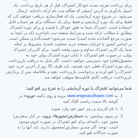
برای پرداخت هزینه تمدید خودکار اشتراک، قبل از هر تاریخ پرداخت، یک
ایمیل یادآوری به آدرس ایمیلی که هنگام ثبت نام ارائه داده‌اید، ارسال
می‌شود. در شروع دوره آزمایشی، یک کد فعال‌سازی دریافت خواهید کرد که
فقط برای یک دوره آزمایشی و فقط برای یک دستگاه برای هر حساب قابل
استفاده است. اشتراک شما به طور خودکار با قیمت و برای دوره اشتراک
مطابق با مطالب ارائه شده و شرایط صفحه ثبت نام/خرید (که در اینجا به
صورت مرجع گنجانده شده است) تمدید می‌شود؛ قیمت‌گذاری ممکن است
بر اساس کشور یا جزئیات صفحه خرید متفاوت باشد)، مشروط بر اینکه
شما یک کاربر اشتراک مداوم و بدون وقفه باشید. برای کاربران اشتراک
پولی، در صورت لغو اشتراک، تا پایان دوره اشتراک پولی خود به
محصول(های) خود دسترسی خواهید داشت. اگر مایل به دریافت بازپرداخت
برای دوره اشتراک فعلی خود هستید، باید ظرف 30 روز از آخرین خرید خود،
اشتراک را لغو کرده و درخواست بازپرداخت دهید و بلافاصله پس از پردازش
بازپرداخت، دریافت کامل قابلیت‌ها متوقف خواهد شد.
شما می‌توانید اشتراک یا دوره آزمایشی را به شرح زیر لغو کنید:
به
www.enigmasoftware.com
بروید و روی دکمه
«ورود»
در
گوشه بالا سمت راست کلیک کنید.
با نام کاربری و رمز عبور خود وارد شوید.
در منوی پیمایش، به
«سفارش/مجوزها» بروید.
در کنار سفارش/
مجوز خود، دکمه‌ای برای لغو اشتراک در صورت لزوم موجود
است. توجه: اگر چندین سفارش/محصول دارید، باید آنها را به
صورت جداگانه لغو کنید.