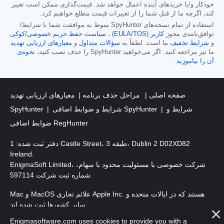
خودکار و/یا خریدهای آینده اعمال خواهد شد. قیمت‌گذاری ممکن است تغییر
کند، اگرچه ما از قبل شما را از تغییرات قیمت مطلع خواهیم کرد.
استفاده از تمام نسخه‌های SpyHunter منوط به موافقت شما با شرایط/
توافق‌نامه‌ی مجوز
کاربر (EULA/TOS)
،
سیاست حفظ حریم خصوصی/کوکی
و
شرایط تخفیف
ما است. لطفاً به
سؤالات متداول
و
معیارهای ارزیابی تهدید
ما نیز مراجعه کنید. اگر می‌خواهید SpyHunter را حذف نصب کنید،
نحوه‌ی
آن را بیاموزید
.
صفحه اصلی
مراحل حذف برنامه
معیارهای ارزیابی تهدید
شرایط و
شرایط و ضوابط اضافی SpyHunter
SpyHunter
ضوابط اضافی RegHunter
دفتر ثبت شده: 1 Castle Street، طبقه 3، Dublin 2 D02XD82
Ireland.
EnigmaSoft Limited، شرکت خصوصی با مسئولیت محدود با سهام،
شماره ثبت شرکت 597114.
Mac و MacOS علائم تجاری Apple Inc. هستند که در ایالات متحده و
سایر کشورها ثبت شده اند.
Enigmasoftware.com uses cookies to provide you with a
حق چاپ 2016-2026. EnigmaSoft Ltd. کلیه حقوق محفوظ است.