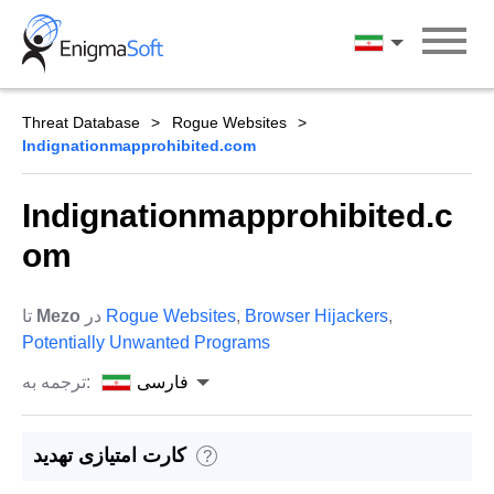
Skip
to
فارسی
content
Threat Database
Rogue Websites
Indignationmapprohibited.com
Indignationmapprohibited.c
om
,
Browser Hijackers
,
Rogue Websites
در
Mezo
تا
Potentially Unwanted Programs
فارسی
ترجمه به:
کارت امتیازی تهدید
?