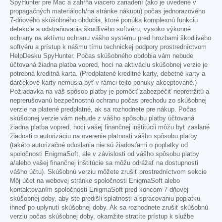
SpyHunter pre Mac a zahŕňa viacero zariadení (ako je uvedené v
propagačných materiáloch/na stránke nákupu) počas jednorazového
7-dňového skúšobného obdobia, ktoré ponúka komplexnú funkciu
detekcie a odstraňovania škodlivého softvéru, vysoko výkonné
ochrany na aktívnu ochranu vášho systému pred hrozbami škodlivého
softvéru a prístup k nášmu tímu technickej podpory prostredníctvom
HelpDesku SpyHunter. Počas skúšobného obdobia vám nebude
účtovaná žiadna platba vopred, hoci na aktiváciu skúšobnej verzie je
potrebná kreditná karta. (Predplatené kreditné karty, debetné karty a
darčekové karty nemusia byť v rámci tejto ponuky akceptované.)
Požiadavka na váš spôsob platby je pomôcť zabezpečiť nepretržitú a
neprerušovanú bezpečnostnú ochranu počas prechodu zo skúšobnej
verzie na platené predplatné, ak sa rozhodnete pre nákup. Počas
skúšobnej verzie vám nebude z vášho spôsobu platby účtovaná
žiadna platba vopred, hoci vašej finančnej inštitúcii môžu byť zaslané
žiadosti o autorizáciu na overenie platnosti vášho spôsobu platby
(takéto autorizačné odoslania nie sú žiadosťami o poplatky od
spoločnosti EnigmaSoft, ale v závislosti od vášho spôsobu platby
a/alebo vašej finančnej inštitúcie sa môžu odrážať na dostupnosti
vášho účtu). Skúšobnú verziu môžete zrušiť prostredníctvom sekcie
Môj účet na webovej stránke spoločnosti EnigmaSoft alebo
kontaktovaním spoločnosti EnigmaSoft pred koncom 7-dňovej
skúšobnej doby, aby ste predišli splatnosti a spracovaniu poplatku
ihneď po uplynutí skúšobnej doby. Ak sa rozhodnete zrušiť skúšobnú
verziu počas skúšobnej doby, okamžite stratíte prístup k službe