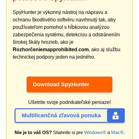
SpyHunter je výkonný nástroj na nápravu a
ochranu škodlivého softvéru navrhnutý tak, aby
používateľom pomohol s hĺbkovou analýzou
zabezpečenia systému, detekciou a odstránením
širokej škály hrozieb, ako je
Rozhorčeniemapprohibited.com
, ako aj službu
technickej podpory jeden na jedného.
Download SpyHunter
Ušetrite svoje podnikateľské peniaze!
Multilicenčná zľavová ponuka
Nie je to váš OS?
Stiahnite si pre
Windows®
a
Mac®
.