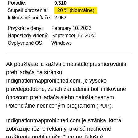
Poradie:
9,310
Stupeň ohrozenia:
20 % (Normálne)
Infikované počítače:
2,057
Prvýkrát videný:
February 10, 2023
Naposledy videný:
September 16, 2023
Ovplyvnené OS:
Windows
Ak používatelia zažívajú neustále presmerovania
prehliadača na stránku
Indignationmapprohibited.com, je vysoko
pravdepodobné, že ich zariadenia boli infikované
únoscom prehliadača alebo nainštalovaným
Potenciálne nechceným programom (PUP).
Indignationmapprohibited.com je stránka, ktorá
zobrazuje rôzne reklamy, ako sú nechcené
rozšírenia prehliadača Chrome, falošné