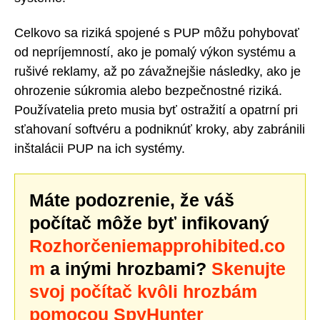
Celkovo sa riziká spojené s PUP môžu pohybovať
od nepríjemností, ako je pomalý výkon systému a
rušivé reklamy, až po závažnejšie následky, ako je
ohrozenie súkromia alebo bezpečnostné riziká.
Používatelia preto musia byť ostražití a opatrní pri
sťahovaní softvéru a podniknúť kroky, aby zabránili
inštalácii PUP na ich systémy.
Máte podozrenie, že váš
počítač môže byť infikovaný
Rozhorčeniemapprohibited.co
m
a inými hrozbami?
Skenujte
svoj počítač kvôli hrozbám
pomocou SpyHunter