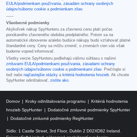
EULA/podmienkam používania
,
zásadám ochrany osobných
údajov/súborov cookie
a
podmienkam zliav
.
------
Všeobecné podmienky
Akýkoľvek nákup SpyHunteru za zľavnenú cenu platí počas
ponúkaného zľavneného obdobia predplatného. Potom sa na
automatické obnovenie a/alebo budúce nákupy budú vzťahovať platné
štandardné ceny. Ceny sa môžu zmeniť, o zmenách cien vás však
budeme vopred informovať.
Všetky verzie SpyHunteru podliehajú vášmu súhlasu s našimi
zmluvami EULA/podmienkami používania
,
zásadami ochrany
osobných údajov/súborov cookie
a
podmienkami zliav
. Prečítajte si
tiež naše
najčastejšie otázky
a
kritériá hodnotenia hrozieb
. Ak chcete
SpyHunter odinštalovať,
zistite ako
.
Domov
Kroky odinštalovania programu
Kritériá hodnotenia
hrozieb SpyHunter
Dodatočné zmluvné podmienky SpyHunter
Dodatočné zmluvné podmienky RegHunter
Sídlo: 1 Castle Street, 3rd Floor, Dublin 2 D02XD82 Ireland.