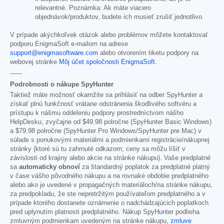
relevantné. Poznámka: Ak máte viacero
objednávok/produktov, budete ich musieť zrušiť jednotlivo.
V prípade akýchkoľvek otázok alebo problémov môžete kontaktovať
podporu EnigmaSoft e-mailom na adrese
support@enigmasoftware.com
alebo otvorením tiketu podpory na
webovej stránke
Môj účet spoločnosti EnigmaSoft
.
------
Podrobnosti o nákupe SpyHunter
Taktiež máte možnosť okamžite sa prihlásiť na odber SpyHunter a
získať plnú funkčnosť vrátane odstránenia škodlivého softvéru a
prístupu k nášmu oddeleniu podpory prostredníctvom nášho
HelpDesku, zvyčajne od
$49.98
polročne (SpyHunter Basic Windows)
a
$79.98
polročne (SpyHunter Pro Windows/SpyHunter pre Mac) v
súlade s ponukovými materiálmi a podmienkami registrácie/nákupnej
stránky (ktoré sú tu zahrnuté odkazom; ceny sa môžu líšiť v
závislosti od krajiny alebo akcie na stránke nákupu). Vaše predplatné
sa
automaticky obnoví
za štandardný poplatok za predplatné platný
v čase vášho pôvodného nákupu a na rovnaké obdobie predplatného
alebo ako je uvedené v propagačných materiáloch/na stránke nákupu,
za predpokladu, že ste nepretržitým používateľom predplatného a v
prípade ktorého dostanete oznámenie o nadchádzajúcich poplatkoch
pred uplynutím platnosti predplatného. Nákup SpyHunter podlieha
zmluvným podmienkam uvedeným na stránke nákupu,
zmluve