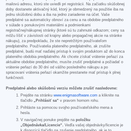
mailovú adresu, ktorú ste uviedli pri registrácii. Na začiatku skúšobnej
doby dostanete aktivačný kód, ktorý je obmedzený na použitie iba na
jednu skúšobnú dobu a iba na jedno zariadenie na účet. Vaše
predplatné sa automaticky obnoví za cenu a na obdobie predplatného
v súlade s ponukovými materiálmi a podmienkami
registračnej/nákupnej stránky (ktoré sú tu zahrnuté odkazom; ceny sa
môžu líšiť v závislosti od krajiny alebo propagačnej akcie na stránke
nákupu), za predpokladu, že ste nepretržitým používateľom
predplatného. Používatelia plateného predplatného, ak zrušíte
predplatné, budú mať naďalej prístup k svojim produktom až do konca
plateného obdobia predplatného. Ak chcete získať vrátenie peňazí za
aktuálne obdobie predplatného, musíte zrušiť predplatné a požiadať o
vrátenie peňazí do 30 dní od vášho posledného nákupu a po
spracovaní vrátenia peňazí okamžite prestanete mať prístup k plnej
funkčnosti.
Predplatné alebo skúšobnú verziu môžete zrušiť nasledovne:
Prejdite na stránku
www.enigmasoftware.com
a kliknite na
tlačidlo
„Prihlásiť sa“
v pravom hornom rohu.
Prihláste sa pomocou svojho používateľského mena a
hesla.
V navigačnej ponuke prejdite na
položku
„Objednávka/Licencie“.
Vedľa vašej objednávky/licencie je
k dispozícii tlačidlo na zrušenie predplatného, ak je to