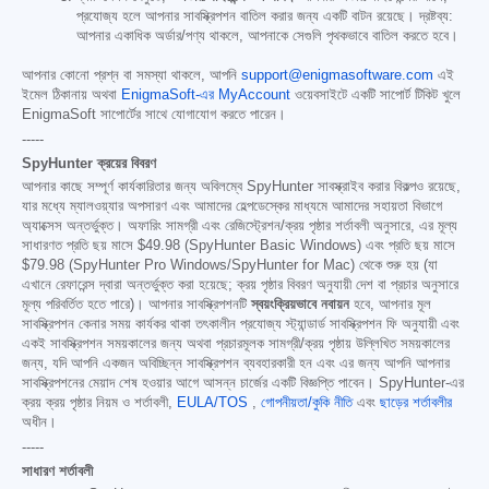
প্রযোজ্য হলে আপনার সাবস্ক্রিপশন বাতিল করার জন্য একটি বাটন রয়েছে। দ্রষ্টব্য:
আপনার একাধিক অর্ডার/পণ্য থাকলে, আপনাকে সেগুলি পৃথকভাবে বাতিল করতে হবে।
আপনার কোনো প্রশ্ন বা সমস্যা থাকলে, আপনি
support@enigmasoftware.com
এই
ইমেল ঠিকানায় অথবা
EnigmaSoft-এর MyAccount
ওয়েবসাইটে একটি সাপোর্ট টিকিট খুলে
EnigmaSoft সাপোর্টের সাথে যোগাযোগ করতে পারেন।
-----
SpyHunter ক্রয়ের বিবরণ
আপনার কাছে সম্পূর্ণ কার্যকারিতার জন্য অবিলম্বে SpyHunter সাবস্ক্রাইব করার বিকল্পও রয়েছে,
যার মধ্যে ম্যালওয়্যার অপসারণ এবং আমাদের হেল্পডেস্কের মাধ্যমে আমাদের সহায়তা বিভাগে
অ্যাক্সেস অন্তর্ভুক্ত। অফারিং সামগ্রী এবং রেজিস্ট্রেশন/ক্রয় পৃষ্ঠার শর্তাবলী অনুসারে, এর মূল্য
সাধারণত প্রতি ছয় মাসে
$49.98
(SpyHunter Basic Windows) এবং প্রতি ছয় মাসে
$79.98
(SpyHunter Pro Windows/SpyHunter for Mac) থেকে শুরু হয় (যা
এখানে রেফারেন্স দ্বারা অন্তর্ভুক্ত করা হয়েছে; ক্রয় পৃষ্ঠার বিবরণ অনুযায়ী দেশ বা প্রচার অনুসারে
মূল্য পরিবর্তিত হতে পারে)। আপনার সাবস্ক্রিপশনটি
স্বয়ংক্রিয়ভাবে নবায়ন
হবে, আপনার মূল
সাবস্ক্রিপশন কেনার সময় কার্যকর থাকা তৎকালীন প্রযোজ্য স্ট্যান্ডার্ড সাবস্ক্রিপশন ফি অনুযায়ী এবং
একই সাবস্ক্রিপশন সময়কালের জন্য অথবা প্রচারমূলক সামগ্রী/ক্রয় পৃষ্ঠায় উল্লিখিত সময়কালের
জন্য, যদি আপনি একজন অবিচ্ছিন্ন সাবস্ক্রিপশন ব্যবহারকারী হন এবং এর জন্য আপনি আপনার
সাবস্ক্রিপশনের মেয়াদ শেষ হওয়ার আগে আসন্ন চার্জের একটি বিজ্ঞপ্তি পাবেন। SpyHunter-এর
ক্রয় ক্রয় পৃষ্ঠার নিয়ম ও শর্তাবলী,
EULA/TOS
,
গোপনীয়তা/কুকি নীতি
এবং
ছাড়ের শর্তাবলীর
অধীন।
-----
সাধারণ শর্তাবলী