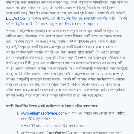
সময়কালের জন্য স্বয়ংক্রিয় নবায়নের ব্যবস্থা করে, অথবা প্রচারমূলক সামগ্রী/ক্রয় পৃষ্ঠায় উল্লিখিত
সময়কালের জন্য নবায়ন করা হবে, যদি আপনি একজন অবিচ্ছিন্ন, নিরবচ্ছিন্ন সাবস্ক্রিপশন
ব্যবহারকারী হন। বিস্তারিত জানার জন্য অনুগ্রহ করে ক্রয় পৃষ্ঠাটি দেখুন। ট্রায়ালটি এই শর্তাবলী,
EULA/TOS-
এ আপনার সম্মতি,
গোপনীয়তা/কুকি নীতি
এবং
ডিসকাউন্ট শর্তাবলীর
অধীন। আপনি
যদি স্পাইহান্টার আনইনস্টল করতে চান, তাহলে
কীভাবে করবেন তা জানুন
।
আপনার সাবস্ক্রিপশনের স্বয়ংক্রিয় নবায়নের জন্য অর্থপ্রদানের ক্ষেত্রে, প্রতিটি অর্থপ্রদানের
তারিখের আগে, নিবন্ধনের সময় আপনার দেওয়া ইমেল ঠিকানায় একটি ইমেল অনুস্মারক পাঠানো
হবে। আপনার ট্রায়াল শুরু হওয়ার সময়, আপনি একটি অ্যাক্টিভেশন কোড পাবেন যা প্রতি
অ্যাকাউন্টে শুধুমাত্র একটি ট্রায়াল এবং শুধুমাত্র একটি ডিভাইসের জন্য ব্যবহার করা যাবে।
আপনার সাবস্ক্রিপশনটি অফারিং সামগ্রী এবং নিবন্ধন/ক্রয় পৃষ্ঠার শর্তাবলী (যা এখানে রেফারেন্স
হিসাবে অন্তর্ভুক্ত করা হয়েছে; ক্রয় পৃষ্ঠার বিবরণ অনুযায়ী দেশ বা প্রচারভেদে মূল্য পরিবর্তিত হতে
পারে) অনুসারে নির্দিষ্ট মূল্যে এবং সাবস্ক্রিপশনের মেয়াদের জন্য স্বয়ংক্রিয়ভাবে নবায়ন হবে, যদি
আপনি একজন অবিচ্ছিন্ন সাবস্ক্রিপশন ব্যবহারকারী হন। অর্থপ্রদানকারী সাবস্ক্রিপশন ব্যবহারকারীদের
জন্য, আপনি বাতিল করলেও, আপনার অর্থপ্রদানকারী সাবস্ক্রিপশনের মেয়াদ শেষ না হওয়া পর্যন্ত
আপনার পণ্য(গুলি) ব্যবহারের সুযোগ থাকবে। আপনি যদি আপনার বর্তমান সাবস্ক্রিপশনের মেয়াদের
জন্য অর্থ ফেরত পেতে চান, তবে আপনাকে অবশ্যই আপনার সর্বশেষ ক্রয়ের ৩০ দিনের মধ্যে
বাতিল করতে হবে এবং অর্থ ফেরতের জন্য আবেদন করতে হবে, এবং আপনার অর্থ ফেরত প্রক্রিয়া
সম্পন্ন হওয়ার সাথে সাথেই আপনি সম্পূর্ণ কার্যকারিতা পাওয়া বন্ধ করে দেবেন।
আপনি নিম্নলিখিত উপায়ে একটি সাবস্ক্রিপশন বা ট্রায়াল বাতিল করতে পারেন:
www.enigmasoftware.com-
এ যান এবং উপরের ডান কোণায় থাকা
'লগইন'
বোতামটিতে ক্লিক করুন।
আপনার ইউজারনেম ও পাসওয়ার্ড দিয়ে লগ ইন করুন।
ন্যাভিগেশন মেনুতে,
"অর্ডার/লাইসেন্স"-এ যান।
আপনার অর্ডার/লাইসেন্সের পাশে,