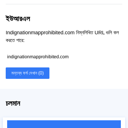
ইউআরএল
Indignationmapprohibited.com নিম্নলিখিত URL গুলি কল
করতে পারে:
indignationmapprohibited.com
মন্তব্য ফর্ম দেখান (0)
চলমান