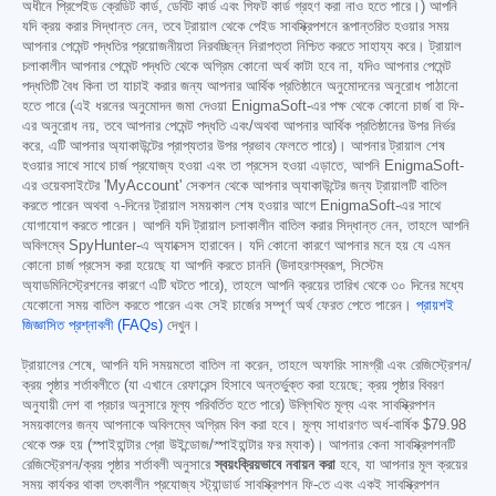
অধীনে প্রিপেইড ক্রেডিট কার্ড, ডেবিট কার্ড এবং গিফট কার্ড গ্রহণ করা নাও হতে পারে।) আপনি
যদি ক্রয় করার সিদ্ধান্ত নেন, তবে ট্রায়াল থেকে পেইড সাবস্ক্রিপশনে রূপান্তরিত হওয়ার সময়
আপনার পেমেন্ট পদ্ধতির প্রয়োজনীয়তা নিরবচ্ছিন্ন নিরাপত্তা নিশ্চিত করতে সাহায্য করে। ট্রায়াল
চলাকালীন আপনার পেমেন্ট পদ্ধতি থেকে অগ্রিম কোনো অর্থ কাটা হবে না, যদিও আপনার পেমেন্ট
পদ্ধতিটি বৈধ কিনা তা যাচাই করার জন্য আপনার আর্থিক প্রতিষ্ঠানে অনুমোদনের অনুরোধ পাঠানো
হতে পারে (এই ধরনের অনুমোদন জমা দেওয়া EnigmaSoft-এর পক্ষ থেকে কোনো চার্জ বা ফি-
এর অনুরোধ নয়, তবে আপনার পেমেন্ট পদ্ধতি এবং/অথবা আপনার আর্থিক প্রতিষ্ঠানের উপর নির্ভর
করে, এটি আপনার অ্যাকাউন্টের প্রাপ্যতার উপর প্রভাব ফেলতে পারে)। আপনার ট্রায়াল শেষ
হওয়ার সাথে সাথে চার্জ প্রযোজ্য হওয়া এবং তা প্রসেস হওয়া এড়াতে, আপনি EnigmaSoft-
এর ওয়েবসাইটের 'MyAccount' সেকশন থেকে আপনার অ্যাকাউন্টের জন্য ট্রায়ালটি বাতিল
করতে পারেন অথবা ৭-দিনের ট্রায়াল সময়কাল শেষ হওয়ার আগে EnigmaSoft-এর সাথে
যোগাযোগ করতে পারেন। আপনি যদি ট্রায়াল চলাকালীন বাতিল করার সিদ্ধান্ত নেন, তাহলে আপনি
অবিলম্বে SpyHunter-এ অ্যাক্সেস হারাবেন। যদি কোনো কারণে আপনার মনে হয় যে এমন
কোনো চার্জ প্রসেস করা হয়েছে যা আপনি করতে চাননি (উদাহরণস্বরূপ, সিস্টেম
অ্যাডমিনিস্ট্রেশনের কারণে এটি ঘটতে পারে), তাহলে আপনি ক্রয়ের তারিখ থেকে ৩০ দিনের মধ্যে
যেকোনো সময় বাতিল করতে পারেন এবং সেই চার্জের সম্পূর্ণ অর্থ ফেরত পেতে পারেন।
প্রায়শই
জিজ্ঞাসিত প্রশ্নাবলী (FAQs)
দেখুন।
ট্রায়ালের শেষে, আপনি যদি সময়মতো বাতিল না করেন, তাহলে অফারিং সামগ্রী এবং রেজিস্ট্রেশন/
ক্রয় পৃষ্ঠার শর্তাবলীতে (যা এখানে রেফারেন্স হিসাবে অন্তর্ভুক্ত করা হয়েছে; ক্রয় পৃষ্ঠার বিবরণ
অনুযায়ী দেশ বা প্রচার অনুসারে মূল্য পরিবর্তিত হতে পারে) উল্লিখিত মূল্য এবং সাবস্ক্রিপশন
সময়কালের জন্য আপনাকে অবিলম্বে অগ্রিম বিল করা হবে। মূল্য সাধারণত অর্ধ-বার্ষিক
$79.98
থেকে শুরু হয় (স্পাইহান্টার প্রো উইন্ডোজ/স্পাইহান্টার ফর ম্যাক)। আপনার কেনা সাবস্ক্রিপশনটি
রেজিস্ট্রেশন/ক্রয় পৃষ্ঠার শর্তাবলী অনুসারে
স্বয়ংক্রিয়ভাবে নবায়ন করা
হবে, যা আপনার মূল ক্রয়ের
সময় কার্যকর থাকা তৎকালীন প্রযোজ্য স্ট্যান্ডার্ড সাবস্ক্রিপশন ফি-তে এবং একই সাবস্ক্রিপশন