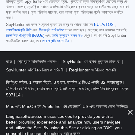
ছাড়কৃত মূল্যে SpyHunter-এর যেকোনো ক্রয়, প্রদত্ত ছাড়কৃত সাবস্ক্রিপশন মেয়াদের জন্য বৈধ
থাকবে। এরপর, স্বয়ংক্রিয় নবায়ন এবং/অথবা ভবিষ্যতের ক্রয়ের জন্য তৎকালীন প্রযোজ্য সাধারণ
মূল্য কার্যকর হবে। মূল্য পরিবর্তন সাপেক্ষ, তবে আমরা মূল্য পরিবর্তনের পূর্বেই আপনাকে অবহিত
করব।
SpyHunter-এর সকল সংস্করণ ব্যবহারের জন্য আপনাকে আমাদের
EULA/TOS
,
গোপনীয়তা/কুকি নীতি
এবং
ডিসকাউন্ট শর্তাবলীতে
সম্মত হতে হবে। অনুগ্রহ করে আমাদের প্রায়শই
জিজ্ঞাসিত প্রশ্নাবলী (FAQs)
এবং
হুমকি মূল্যায়ন মানদণ্ডও
দেখুন। আপনি যদি SpyHunter
আনইনস্টল করতে চান, তবে
তার পদ্ধতি জেনে নিন
।
বাড়ি
প্রোগ্রাম আনইনস্টল পদক্ষেপ
SpyHunter এর হুমকি মূল্যায়ন মানদণ্ড
SpyHunter অতিরিক্ত নিয়ম ও শর্তাবলী
RegHunter অতিরিক্ত শর্তাবলী
নিবন্ধিত অফিস: 1 ক্যাসল স্ট্রিট, 3 য় তল, ডাবলিন 2 ডি02 এক্সডি 82 আয়ারল্যান্ড।
এনিগমাসফট লিমিটেড, শেয়ার দ্বারা প্রাইভেট সংস্থা লিমিটেড, কোম্পানির নিবন্ধকরণ নম্বর
597114।
Mac এবং MacOS হল Apple Inc. এর ট্রেডমার্ক, US এবং অন্যান্য দেশে নিবন্ধিত৷
Enigmasoftware.com uses cookies to provide you with a
কপিরাইট 2016-2026। এনিগমাসফট লিমিটেড সর্বস্বত্ত্ব সংরক্ষিত।
better browsing experience and analyze how users navigate
and utilize the Site. By using this Site or clicking on "OK", you
consent to the use of cookies.
আরও জানুন