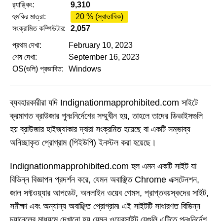
র‌্যাঙ্কিং:
9,310
হুমকির মাত্রা:
20 % (স্বাভাবিক)
সংক্রামিত কম্পিউটার:
2,057
প্রথম দেখা:
February 10, 2023
শেষ দেখা:
September 16, 2023
OS(গুলি) প্রভাবিত:
Windows
ব্যবহারকারীরা যদি Indignationmapprohibited.com সাইটে
ক্রমাগত ব্রাউজার পুনঃনির্দেশের সম্মুখীন হয়, তাহলে তাদের ডিভাইসগুলি
হয় ব্রাউজার হাইজ্যাকার দ্বারা সংক্রমিত হয়েছে বা একটি সম্ভাব্য
অনিচ্ছাকৃত প্রোগ্রাম (পিইউপি) ইনস্টল করা হয়েছে।
Indignationmapprohibited.com হল এমন একটি সাইট যা
বিভিন্ন বিজ্ঞাপন প্রদর্শন করে, যেমন অবাঞ্ছিত Chrome এক্সটেনশন,
জাল সফ্টওয়্যার আপডেট, অনলাইন ওয়েব গেমস, প্রাপ্তবয়স্কদের সাইট,
সমীক্ষা এবং অন্যান্য অবাঞ্ছিত প্রোগ্রাম৷ এই সাইটটি সাধারণত বিভিন্ন
চ্যানেলের মাধ্যমে দেখানো হয় যেমন ওয়েবসাইট যেগুলি এটিতে পুনঃনির্দেশ