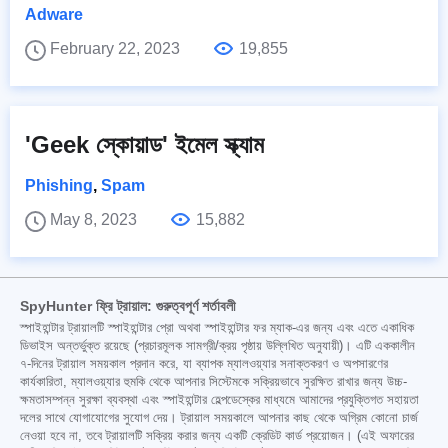
Adware
February 22, 2023
19,855
'Geek স্কোয়াড' ইমেল স্ক্যাম
Phishing
,
Spam
May 8, 2023
15,882
SpyHunter ফ্রি ট্রায়াল: গুরুত্বপূর্ণ শর্তাবলী
স্পাইহান্টার ট্রায়ালটি স্পাইহান্টার প্রো অথবা স্পাইহান্টার ফর ম্যাক-এর জন্য এবং এতে একাধিক
ডিভাইস অন্তর্ভুক্ত রয়েছে (প্রচারমূলক সামগ্রী/ক্রয় পৃষ্ঠায় উল্লিখিত অনুযায়ী)। এটি এককালীন
৭-দিনের ট্রায়াল সময়কাল প্রদান করে, যা ব্যাপক ম্যালওয়্যার সনাক্তকরণ ও অপসারণের
কার্যকারিতা, ম্যালওয়্যার হুমকি থেকে আপনার সিস্টেমকে সক্রিয়ভাবে সুরক্ষিত রাখার জন্য উচ্চ-
ক্ষমতাসম্পন্ন সুরক্ষা ব্যবস্থা এবং স্পাইহান্টার হেল্পডেস্কের মাধ্যমে আমাদের প্রযুক্তিগত সহায়তা
দলের সাথে যোগাযোগের সুযোগ দেয়। ট্রায়াল সময়কালে আপনার কাছ থেকে অগ্রিম কোনো চার্জ
নেওয়া হবে না, তবে ট্রায়ালটি সক্রিয় করার জন্য একটি ক্রেডিট কার্ড প্রয়োজন। (এই অফারের