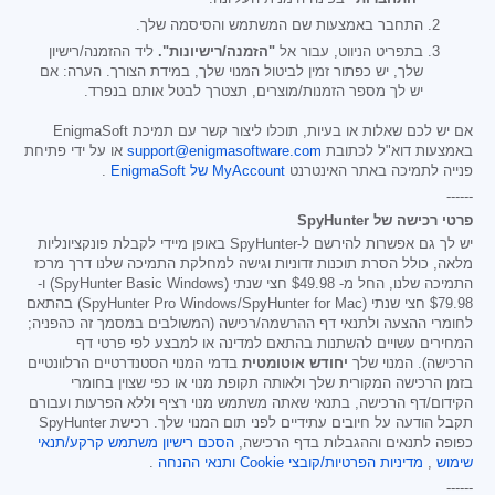
התחבר באמצעות שם המשתמש והסיסמה שלך.
בתפריט הניווט, עבור אל
"הזמנה/רישיונות".
ליד ההזמנה/רישיון
שלך, יש כפתור זמין לביטול המנוי שלך, במידת הצורך. הערה: אם
יש לך מספר הזמנות/מוצרים, תצטרך לבטל אותם בנפרד.
אם יש לכם שאלות או בעיות, תוכלו ליצור קשר עם תמיכת EnigmaSoft
באמצעות דוא"ל לכתובת
support@enigmasoftware.com
או על ידי פתיחת
פנייה לתמיכה באתר האינטרנט
MyAccount של EnigmaSoft
.
------
פרטי רכישה של SpyHunter
יש לך גם אפשרות להירשם ל-SpyHunter באופן מיידי לקבלת פונקציונליות
מלאה, כולל הסרת תוכנות זדוניות וגישה למחלקת התמיכה שלנו דרך מרכז
התמיכה שלנו, החל מ-
$49.98
חצי שנתי (SpyHunter Basic Windows) ו-
$79.98
חצי שנתי (SpyHunter Pro Windows/SpyHunter for Mac) בהתאם
לחומרי ההצעה ולתנאי דף ההרשמה/רכישה (המשולבים במסמך זה כהפניה;
המחירים עשויים להשתנות בהתאם למדינה או למבצע לפי פרטי דף
הרכישה). המנוי שלך
יחודש אוטומטית
בדמי המנוי הסטנדרטיים הרלוונטיים
בזמן הרכישה המקורית שלך ולאותה תקופת מנוי או כפי שצוין בחומרי
הקידום/דף הרכישה, בתנאי שאתה משתמש מנוי רציף וללא הפרעות ועבורם
תקבל הודעה על חיובים עתידיים לפני תום המנוי שלך. רכישת SpyHunter
כפופה לתנאים וההגבלות בדף הרכישה,
הסכם רישיון משתמש קרקע/תנאי
שימוש
,
מדיניות הפרטיות/קובצי Cookie
ותנאי ההנחה
.
------