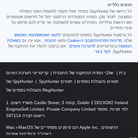
תנאים כלליים
כל רכישה של SpyHunter במחיר מוזל תקפה לתקופת המנוי המוזלת
המוצעת. לאחר מכן, המחיר הסטנדרטי הרלוונטי יחול על חידושים אוטומטיים
ו/או רכישות עתידיות. המחירים עשויים להשתנות, אך נודיע לכם מראש על
שינויי מחירים.
כל גרסאות SpyHunter כפופות להסכמתך
לתנאי השימוש/תנאי השימוש
שלנו,
מדיניות הפרטיות/קובצי ה-Cookie
ותנאי
ההנחה
. אנא עיין גם
בשאלות
הנפוצות
ובקריטריונים
להערכת איומים
. אם ברצונך להסיר את ההתקנה של
SpyHunter,
למד כיצד
.
בית
שלבי הסרת ההתקנה של התוכנית
קריטריוני הערכת האיום
SpyHunter תנאים והגבלות נוספים
תנאים
של SpyHunter
והגבלות נוספים של RegHunter
משרד רשום: 1 Castle Street, קומה 3, Dublin 2 D02XD82 Ireland.
EnigmaSoft Limited, Private Company Limited לפי מניות, מספר
רישום חברה 597114.
Mac ו-MacOS הם סימנים מסחריים של Apple Inc., הרשומים
בארה"ב ובמדינות אחרות.