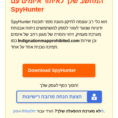
המחשב שלך לאיתור איומים עם
SpyHunter
SpyHunter הוא כלי רב עוצמה לתיקון והגנה מפני תוכנות
זדוניות שנועד לעזור לספק למשתמשים ניתוח אבטחת
מערכת מעמיק, זיהוי והסרה של מגוון רחב של איומים
וכן שירות
Indignationmapprohibited.com
כמו
תמיכה טכנית אחד על אחד.
Download SpyHunter
חסוך כסף לעסק שלך!
הצעת הנחה מרובה רישיונות
.
מק®
לא מערכת ההפעלה שלך?
הורד עבור
חלונות®
ו-