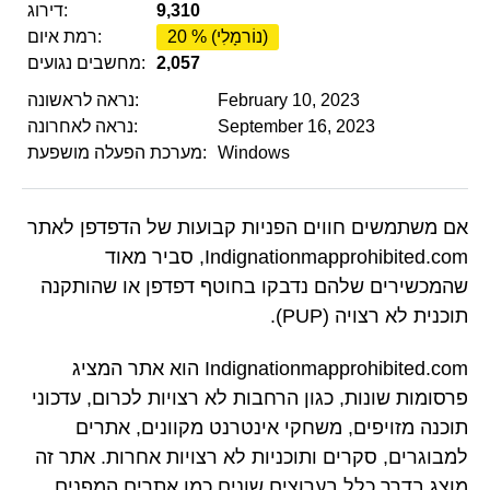
9,310
דירוג:
20 % (נוֹרמָלִי)
רמת איום:
2,057
מחשבים נגועים:
February 10, 2023
נראה לראשונה:
September 16, 2023
נראה לאחרונה:
Windows
מערכת הפעלה מושפעת:
אם משתמשים חווים הפניות קבועות של הדפדפן לאתר
Indignationmapprohibited.com, סביר מאוד
שהמכשירים שלהם נדבקו בחוטף דפדפן או שהותקנה
תוכנית לא רצויה (PUP).
Indignationmapprohibited.com הוא אתר המציג
פרסומות שונות, כגון הרחבות לא רצויות לכרום, עדכוני
תוכנה מזויפים, משחקי אינטרנט מקוונים, אתרים
למבוגרים, סקרים ותוכניות לא רצויות אחרות. אתר זה
מוצג בדרך כלל בערוצים שונים כמו אתרים המפנים