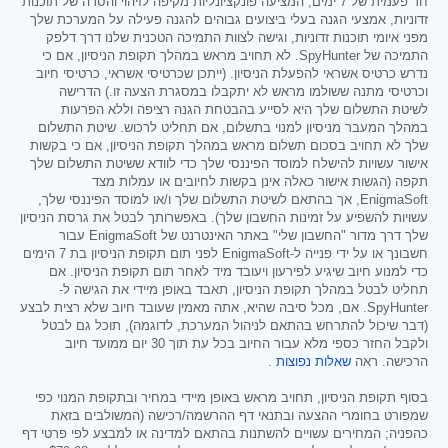
חד פעמית של 7 ימים, המציעה פונקציונליות מקיפה לזיהוי והסרה של תוכנות
זדוניות, אמצעי הגנה בעלי ביצועים גבוהים להגנה פעילה על המערכת שלך
מפני איומי תוכנות זדוניות, וגישה לצוות התמיכה הטכנית שלנו דרך דלפק
התמיכה של SpyHunter. לא תחויב מראש במהלך תקופת הניסיון, אם כי
נדרש כרטיס אשראי להפעלת הניסיון. (ייתכן שכרטיסי אשראי, כרטיסי חיוב
וכרטיסי מתנה ששולמו מראש לא יתקבלו במסגרת הצעה זו.) הדרישה
לשיטת התשלום שלך היא לסייע בהבטחת הגנה רציפה וללא הפרעות
במהלך המעבר מניסיון למנוי בתשלום, אם תחליט לרכוש. שיטת התשלום
שלך לא תחויב בסכום תשלום מראש במהלך תקופת הניסיון, אם כי בקשות
אישור עשויות להישלח למוסד הפיננסי שלך כדי לוודא ששיטת התשלום שלך
תקפה (הגשות אישור כאלה אינן בקשות לחיובים או עמלות מצד
EnigmaSoft, אך בהתאם לשיטת התשלום שלך ו/או למוסד הפיננסי שלך,
עשויות להשפיע על זמינות החשבון שלך). באפשרותך לבטל את גרסת הניסיון
שלך דרך מדור "החשבון שלי" באתר האינטרנט של EnigmaSoft עבור
חשבונך או על ידי פנייה ל-EnigmaSoft לפני תום תקופת הניסיון בת 7 הימים
כדי למנוע חיוב שיגיע לפירעון ויעובד מיד לאחר תום תקופת הניסיון. אם
תחליט לבטל במהלך תקופת הניסיון, תאבד באופן מיידי את הגישה ל-
SpyHunter. אם, מכל סיבה שהיא, אתה מאמין שעובד חיוב שלא רצית לבצע
(דבר שיכול להתרחש בהתאם לניהול המערכת, לדוגמה), תוכל גם לבטל
ולקבל החזר כספי מלא עבור החיוב בכל עת תוך 30 יום ממועד חיוב
הרכישה. ראה
שאלות נפוצות
.
בסוף תקופת הניסיון, תחויב מראש באופן מיידי במחיר ובתקופת המנוי כפי
שמפורט בחומרי ההצעה ובתנאי דף ההרשמה/רכישה (המשולבים בזאת
כהפניה; המחירים עשויים להשתנות בהתאם למדינה או למבצע לפי פרטי דף