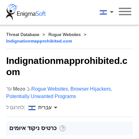
Skip
to
עברית
content
Threat Database
Rogue Websites
Indignationmapprohibited.com
Indignationmapprohibited.c
om
,
Browser Hijackers
,
Rogue Websites
ב-
Mezo
עד
Potentially Unwanted Programs
עברית
לתרגם ל:
כרטיס ניקוד איומים
?