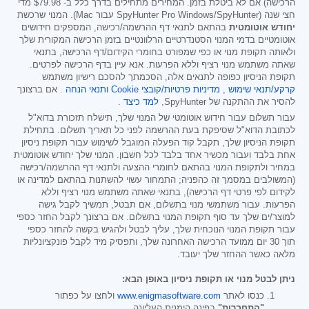
הרכישה) אם לא ביטלת בזמן. המחירים מתחילים בדרך כלל ב-
$79.98
מדי
חצי שנה (SpyHunter Pro Windows/SpyHunter עבור Mac). המנוי שרכשת
יחודש אוטומטית
בהתאם לתנאי דף ההרשמה/רכישה, המספקים חידושים
אוטומטיים בדמי המנוי הסטנדרטיים הרלוונטיים בזמן הרכישה המקורית שלך
ולאותה תקופת מנוי או כפי שמפורט בחומרי הקידום/דף הרכישה, בתנאי
שאתה משתמש מנוי רציף וללא הפרעות. אנא עיין בדף הרכישה לפרטים.
תקופת הניסיון כפופה לתנאים אלה, הסכמתך להסכם רישיון משתמש
קרקע/תנאי שימוש
,
מדיניות פרטיות/קובצי Cookie
ותנאי הנחה
. אם ברצונך
להסיר את ההתקנה של SpyHunter,
למד כיצד
.
עבור תשלום עבור חידוש אוטומטי של המנוי שלך, תישלח תזכורת בדוא"ל
לכתובת הדוא"ל שסיפקת בעת ההרשמה לפני כל תאריך תשלום. בתחילת
תקופת הניסיון שלך, תקבל קוד הפעלה המוגבל לשימוש עבור תקופת ניסיון
אחת בלבד ועבור מכשיר אחד בלבד לכל חשבון. המנוי שלך יחודש אוטומטית
במחיר ולתקופת המנוי בהתאם לחומרי ההצעה ולתנאי דף ההרשמה/רכישה
(המשולבים במסמך זה כהפניה; התמחור עשוי להשתנות בהתאם למדינה או
לקידום לפי פרטי דף הרכישה), בתנאי שאתה משתמש מנוי רציף וללא
הפרעות. עבור משתמשי מנוי בתשלום, אם תבטל, תמשיך לקבל גישה
למוצר/ים שלך עד סוף תקופת המנוי בתשלום. אם ברצונך לקבל החזר כספי
עבור תקופת המנוי הנוכחית שלך, עליך לבטל ולהגיש בקשה להחזר כספי
תוך 30 יום ממועד הרכישה האחרונה שלך, ותפסיק מיד לקבל פונקציונליות
מלאה כאשר ההחזר שלך יעובד.
ניתן לבטל מנוי או תקופת ניסיון באופן הבא:
כנסו לאתר
www.enigmasoftware.com
ולחצו על כפתור
"התחברות"
בפינה הימנית העליונה.