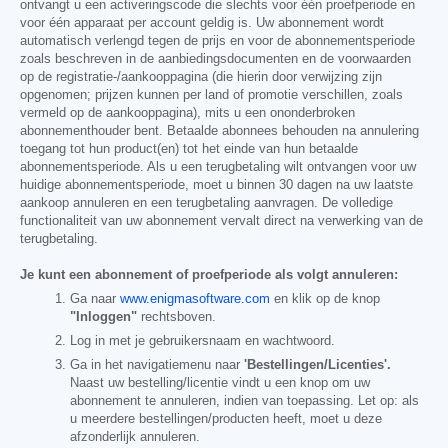
ontvangt u een activeringscode die slechts voor één proefperiode en
voor één apparaat per account geldig is. Uw abonnement wordt
automatisch verlengd tegen de prijs en voor de abonnementsperiode
zoals beschreven in de aanbiedingsdocumenten en de voorwaarden
op de registratie-/aankooppagina (die hierin door verwijzing zijn
opgenomen; prijzen kunnen per land of promotie verschillen, zoals
vermeld op de aankooppagina), mits u een ononderbroken
abonnementhouder bent. Betaalde abonnees behouden na annulering
toegang tot hun product(en) tot het einde van hun betaalde
abonnementsperiode. Als u een terugbetaling wilt ontvangen voor uw
huidige abonnementsperiode, moet u binnen 30 dagen na uw laatste
aankoop annuleren en een terugbetaling aanvragen. De volledige
functionaliteit van uw abonnement vervalt direct na verwerking van de
terugbetaling.
Je kunt een abonnement of proefperiode als volgt annuleren:
Ga naar
www.enigmasoftware.com
en klik op de knop
"Inloggen"
rechtsboven.
Log in met je gebruikersnaam en wachtwoord.
Ga in het navigatiemenu naar
'Bestellingen/Licenties'.
Naast uw bestelling/licentie vindt u een knop om uw
abonnement te annuleren, indien van toepassing. Let op: als
u meerdere bestellingen/producten heeft, moet u deze
afzonderlijk annuleren.