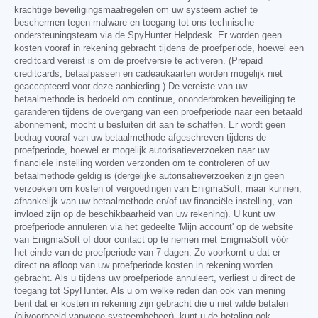
krachtige beveiligingsmaatregelen om uw systeem actief te
beschermen tegen malware en toegang tot ons technische
ondersteuningsteam via de SpyHunter Helpdesk. Er worden geen
kosten vooraf in rekening gebracht tijdens de proefperiode, hoewel een
creditcard vereist is om de proefversie te activeren. (Prepaid
creditcards, betaalpassen en cadeaukaarten worden mogelijk niet
geaccepteerd voor deze aanbieding.) De vereiste van uw
betaalmethode is bedoeld om continue, ononderbroken beveiliging te
garanderen tijdens de overgang van een proefperiode naar een betaald
abonnement, mocht u besluiten dit aan te schaffen. Er wordt geen
bedrag vooraf van uw betaalmethode afgeschreven tijdens de
proefperiode, hoewel er mogelijk autorisatieverzoeken naar uw
financiële instelling worden verzonden om te controleren of uw
betaalmethode geldig is (dergelijke autorisatieverzoeken zijn geen
verzoeken om kosten of vergoedingen van EnigmaSoft, maar kunnen,
afhankelijk van uw betaalmethode en/of uw financiële instelling, van
invloed zijn op de beschikbaarheid van uw rekening). U kunt uw
proefperiode annuleren via het gedeelte 'Mijn account' op de website
van EnigmaSoft of door contact op te nemen met EnigmaSoft vóór
het einde van de proefperiode van 7 dagen. Zo voorkomt u dat er
direct na afloop van uw proefperiode kosten in rekening worden
gebracht. Als u tijdens uw proefperiode annuleert, verliest u direct de
toegang tot SpyHunter. Als u om welke reden dan ook van mening
bent dat er kosten in rekening zijn gebracht die u niet wilde betalen
(bijvoorbeeld vanwege systeembeheer), kunt u de betaling ook