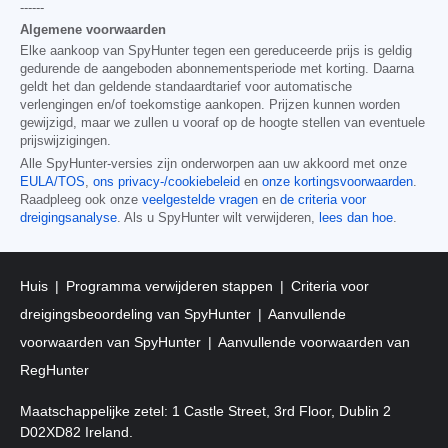
------
Algemene voorwaarden
Elke aankoop van SpyHunter tegen een gereduceerde prijs is geldig
gedurende de aangeboden abonnementsperiode met korting. Daarna
geldt het dan geldende standaardtarief voor automatische
verlengingen en/of toekomstige aankopen. Prijzen kunnen worden
gewijzigd, maar we zullen u vooraf op de hoogte stellen van eventuele
prijswijzigingen.
Alle SpyHunter-versies zijn onderworpen aan uw akkoord met onze
EULA/TOS
,
ons privacy-/cookiebeleid
en
onze kortingsvoorwaarden
.
Raadpleeg ook onze
veelgestelde vragen
en
de criteria voor
dreigingsanalyse
. Als u SpyHunter wilt verwijderen,
lees dan hoe
.
Huis
Programma verwijderen stappen
Criteria voor
dreigingsbeoordeling van SpyHunter
Aanvullende
voorwaarden van SpyHunter
Aanvullende voorwaarden van
RegHunter
Maatschappelijke zetel: 1 Castle Street, 3rd Floor, Dublin 2
D02XD82 Ireland.