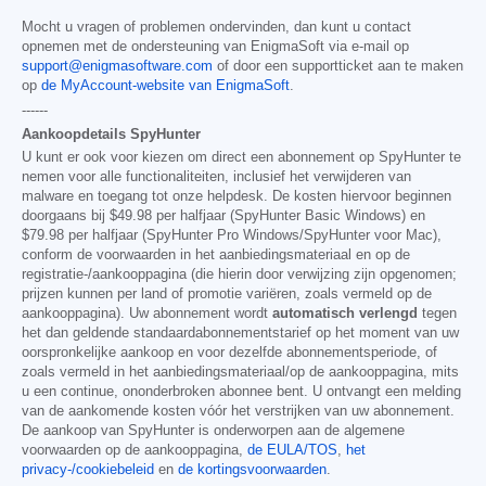
Mocht u vragen of problemen ondervinden, dan kunt u contact
opnemen met de ondersteuning van EnigmaSoft via e-mail op
support@enigmasoftware.com
of door een supportticket aan te maken
op
de MyAccount-website van EnigmaSoft
.
------
Aankoopdetails SpyHunter
U kunt er ook voor kiezen om direct een abonnement op SpyHunter te
nemen voor alle functionaliteiten, inclusief het verwijderen van
malware en toegang tot onze helpdesk. De kosten hiervoor beginnen
doorgaans bij
$49.98
per halfjaar (SpyHunter Basic Windows) en
$79.98
per halfjaar (SpyHunter Pro Windows/SpyHunter voor Mac),
conform de voorwaarden in het aanbiedingsmateriaal en op de
registratie-/aankooppagina (die hierin door verwijzing zijn opgenomen;
prijzen kunnen per land of promotie variëren, zoals vermeld op de
aankooppagina). Uw abonnement wordt
automatisch verlengd
tegen
het dan geldende standaardabonnementstarief op het moment van uw
oorspronkelijke aankoop en voor dezelfde abonnementsperiode, of
zoals vermeld in het aanbiedingsmateriaal/op de aankooppagina, mits
u een continue, ononderbroken abonnee bent. U ontvangt een melding
van de aankomende kosten vóór het verstrijken van uw abonnement.
De aankoop van SpyHunter is onderworpen aan de algemene
voorwaarden op de aankooppagina,
de EULA/TOS
,
het
privacy-/cookiebeleid
en
de kortingsvoorwaarden
.