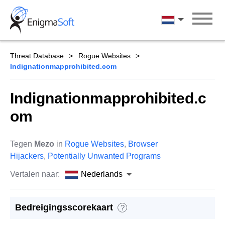
Skip
to
Nederlands
content
Threat Database
Rogue Websites
Indignationmapprohibited.com
Indignationmapprohibited.c
om
Tegen
Mezo
in
Rogue Websites
,
Browser
Hijackers
,
Potentially Unwanted Programs
Vertalen naar:
Nederlands
Bedreigingsscorekaart
?