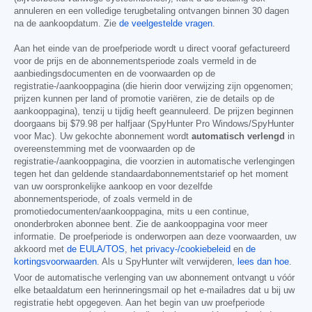
annuleren en een volledige terugbetaling ontvangen binnen 30 dagen
na de aankoopdatum. Zie
de veelgestelde vragen
.
Aan het einde van de proefperiode wordt u direct vooraf gefactureerd
voor de prijs en de abonnementsperiode zoals vermeld in de
aanbiedingsdocumenten en de voorwaarden op de
registratie-/aankooppagina (die hierin door verwijzing zijn opgenomen;
prijzen kunnen per land of promotie variëren, zie de details op de
aankooppagina), tenzij u tijdig heeft geannuleerd. De prijzen beginnen
doorgaans bij
$79.98
per halfjaar (SpyHunter Pro Windows/SpyHunter
voor Mac). Uw gekochte abonnement wordt
automatisch verlengd
in
overeenstemming met de voorwaarden op de
registratie-/aankooppagina, die voorzien in automatische verlengingen
tegen het dan geldende standaardabonnementstarief op het moment
van uw oorspronkelijke aankoop en voor dezelfde
abonnementsperiode, of zoals vermeld in de
promotiedocumenten/aankooppagina, mits u een continue,
ononderbroken abonnee bent. Zie de aankooppagina voor meer
informatie. De proefperiode is onderworpen aan deze voorwaarden, uw
akkoord met
de EULA/TOS
,
het privacy-/cookiebeleid
en
de
kortingsvoorwaarden
. Als u SpyHunter wilt verwijderen,
lees dan hoe
.
Voor de automatische verlenging van uw abonnement ontvangt u vóór
elke betaaldatum een herinneringsmail op het e-mailadres dat u bij uw
registratie hebt opgegeven. Aan het begin van uw proefperiode