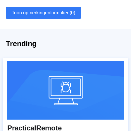
Toon opmerkingenformulier (0)
Trending
PracticalRemote