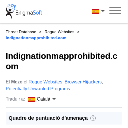
Skip
to
Català
content
Threat Database
Rogue Websites
Indignationmapprohibited.com
Indignationmapprohibited.c
om
El
Mezo
el
Rogue Websites
,
Browser Hijackers
,
Potentially Unwanted Programs
Traduir a:
Català
Quadre de puntuació d'amenaça
?