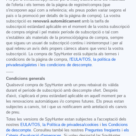
de l'oferta i els termes de la pàgina de registre/compra (que
s'incorporen aquí com a referència; els preus poden variar segons el
país o la promoció per detalls de la pàgina de compra). La vostra
subscripció es
renovarà automàticament
amb la tarifa de
subscripció estàndard aplicable en el moment de la vostra subscripció
de compra original i pel mateix període de subscripció o tal com
s'estableix als materials de la promoció/pàgina de compra, sempre
que sigueu un usuari de subscripció continu i ininterromput i per al
qual rebreu un avís dels propers càrrecs abans que venci la vostra
subscripció. La compra de SpyHunter està subjecta als termes i
condicions de la pàgina de compra,
l'EULA/TOS
,
la política de
privadesa/galetes
i
les condicions de descompte
.
------
Condicions generals
Qualsevol compra de SpyHunter amb un preu rebaixat és vàlida
durant el període de subscripció amb descompte ofert. Després
d'això, s'aplicarà el preu estàndard aplicable en aquell moment per a
les renovacions automàtiques i/o compres futures. Els preus estan
subjectes a canvis, tot i que us notificarem amb antelació els canvis
de preu.
Totes les versions de SpyHunter estan subjectes a l'acceptació dels
nostres
EULA/TOS
,
la Política de privadesa/cookies
i
les Condicions
de descompte
. Consulteu també les nostres
Preguntes freqüents
i
els
Criteris d'avaluació d'amenaces
. Si voleu desinstal·lar SpyHunter,