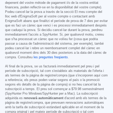
depenent del vostre mètode de pagament i/o de la vostra entitat
financera, poden reflectir-se en la disponibilitat del vostre compte).
Podeu cancel·lar la prova a través de la secció El meu compte del
lloc web d'EnigmaSoft per al vostre compte o contactant amb
EnigmaSoft abans que finalitzi el període de prova de 7 dies per evitar
que es faci un càrrec que venci i es processi immediatament després
que caduqui la prova. Si decidiu cancel·lar durant la prova, perdreu
immediatament l'accés a SpyHunter. Si, per qualsevol motiu, creieu
que s'ha processat un càrrec que no volíeu fer (cosa que podria
passar a causa de l'administració del sistema, per exemple), també
podeu cancel·lar i rebre un reemborsament complet del càrrec en
qualsevol moment dins dels 30 dies posteriors a la data del càrrec de
compra. Consulteu
les preguntes freqüents
.
Al final de la prova, se us facturarà immediatament pel preu i pel
període de subscripció, tal com s'estableix als materials de l'oferta i
als termes de la pàgina de registre/compra (que s'incorporen aquí com
a referència; els preus poden variar segons el país o la promoció
segons els detalls de la pàgina de compra) si no heu cancel·lat la
subscripció a temps. El preu sol començar a
$79.98
semestralment
(SpyHunter Pro Windows/SpyHunter per a Mac). La subscripció
adquirida es
renovarà automàticament
d'acord amb els termes de la
pàgina de registre/compra, que preveuen renovacions automàtiques
amb la tarifa de subscripció estàndard aplicable en el moment de la
compra original i pel mateix període de subscripció o tal com