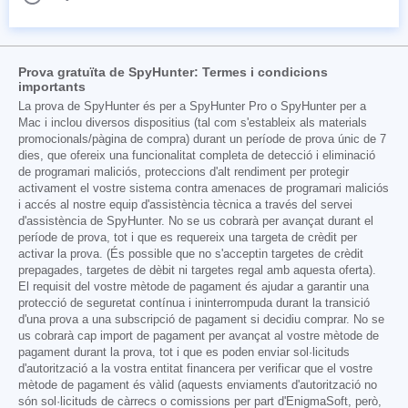
Prova gratuïta de SpyHunter: Termes i condicions
importants
La prova de SpyHunter és per a SpyHunter Pro o SpyHunter per a
Mac i inclou diversos dispositius (tal com s'estableix als materials
promocionals/pàgina de compra) durant un període de prova únic de 7
dies, que ofereix una funcionalitat completa de detecció i eliminació
de programari maliciós, proteccions d'alt rendiment per protegir
activament el vostre sistema contra amenaces de programari maliciós
i accés al nostre equip d'assistència tècnica a través del servei
d'assistència de SpyHunter. No se us cobrarà per avançat durant el
període de prova, tot i que es requereix una targeta de crèdit per
activar la prova. (És possible que no s'acceptin targetes de crèdit
prepagades, targetes de dèbit ni targetes regal amb aquesta oferta).
El requisit del vostre mètode de pagament és ajudar a garantir una
protecció de seguretat contínua i ininterrompuda durant la transició
d'una prova a una subscripció de pagament si decidiu comprar. No se
us cobrarà cap import de pagament per avançat al vostre mètode de
pagament durant la prova, tot i que es poden enviar sol·licituds
d'autorització a la vostra entitat financera per verificar que el vostre
mètode de pagament és vàlid (aquests enviaments d'autorització no
són sol·licituds de càrrecs o comissions per part d'EnigmaSoft, però,