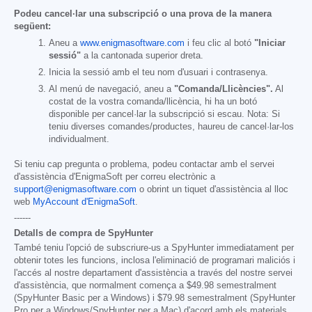
Podeu cancel·lar una subscripció o una prova de la manera
següent:
Aneu a
www.enigmasoftware.com
i feu clic al botó
"Iniciar
sessió"
a la cantonada superior dreta.
Inicia la sessió amb el teu nom d'usuari i contrasenya.
Al menú de navegació, aneu a
"Comanda/Llicències".
Al
costat de la vostra comanda/llicència, hi ha un botó
disponible per cancel·lar la subscripció si escau. Nota: Si
teniu diverses comandes/productes, haureu de cancel·lar-los
individualment.
Si teniu cap pregunta o problema, podeu contactar amb el servei
d'assistència d'EnigmaSoft per correu electrònic a
support@enigmasoftware.com
o obrint un tiquet d'assistència al lloc
web
MyAccount d'EnigmaSoft
.
------
Detalls de compra de SpyHunter
També teniu l'opció de subscriure-us a SpyHunter immediatament per
obtenir totes les funcions, inclosa l'eliminació de programari maliciós i
l'accés al nostre departament d'assistència a través del nostre servei
d'assistència, que normalment comença a
$49.98
semestralment
(SpyHunter Basic per a Windows) i
$79.98
semestralment (SpyHunter
Pro per a Windows/SpyHunter per a Mac) d'acord amb els materials