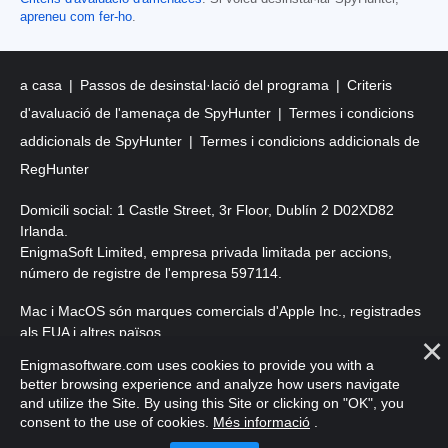
apreneu com fer-ho
.
a casa
Passos de desinstal·lació del programa
Criteris
d'avaluació de l'amenaça de SpyHunter
Termes i condicions
addicionals de SpyHunter
Termes i condicions addicionals de
RegHunter
Domicili social: 1 Castle Street, 3r Floor, Dublín 2 D02XD82
Irlanda.
EnigmaSoft Limited, empresa privada limitada per accions,
número de registre de l'empresa 597114.
Mac i MacOS són marques comercials d'Apple Inc., registrades
als EUA i altres països.
Enigmasoftware.com uses cookies to provide you with a
Copyright 2016-2026. EnigmaSoft Ltd. Tots els drets reservats.
better browsing experience and analyze how users navigate
and utilize the Site. By using this Site or clicking on "OK", you
consent to the use of cookies.
Més informació
.