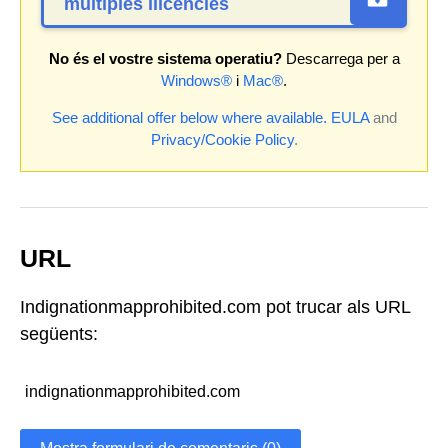
múltiples llicències
No és el vostre sistema operatiu?
Descarrega per a
Windows®
i
Mac®
.
See additional offer below where available.
EULA
and
Privacy/Cookie Policy
.
URL
Indignationmapprohibited.com pot trucar als URL
següents:
indignationmapprohibited.com