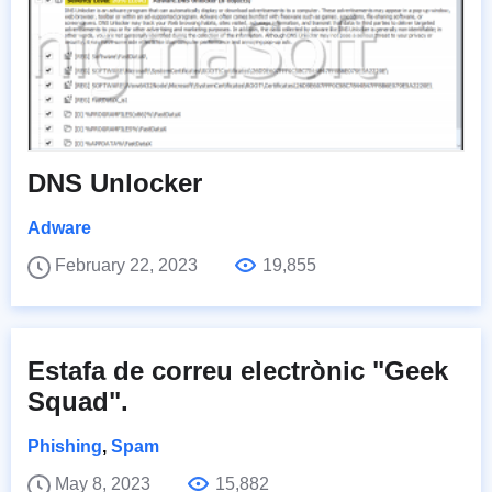
DNS Unlocker
Adware
February 22, 2023
19,855
Estafa de correu electrònic "Geek
Squad".
Phishing
,
Spam
May 8, 2023
15,882