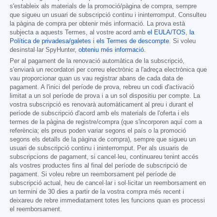
s'estableix als materials de la promoció/pàgina de compra, sempre
que sigueu un usuari de subscripció continu i ininterromput. Consulteu
la pàgina de compra per obtenir més informació. La prova està
subjecta a aquests Termes, al vostre acord amb
el EULA/TOS
,
la
Política de privadesa/galetes
i
els Termes de descompte
. Si voleu
desinstal·lar SpyHunter,
obteniu més informació
.
Per al pagament de la renovació automàtica de la subscripció,
s'enviarà un recordatori per correu electrònic a l'adreça electrònica que
vau proporcionar quan us vau registrar abans de cada data de
pagament. A l'inici del període de prova, rebreu un codi d'activació
limitat a un sol període de prova i a un sol dispositiu per compte. La
vostra subscripció es renovarà automàticament al preu i durant el
període de subscripció d'acord amb els materials de l'oferta i els
termes de la pàgina de registre/compra (que s'incorporen aquí com a
referència; els preus poden variar segons el país o la promoció
segons els detalls de la pàgina de compra), sempre que sigueu un
usuari de subscripció continu i ininterromput. Per als usuaris de
subscripcions de pagament, si cancel·leu, continuareu tenint accés
als vostres productes fins al final del període de subscripció de
pagament. Si voleu rebre un reemborsament pel període de
subscripció actual, heu de cancel·lar i sol·licitar un reemborsament en
un termini de 30 dies a partir de la vostra compra més recent i
deixareu de rebre immediatament totes les funcions quan es processi
el reemborsament.