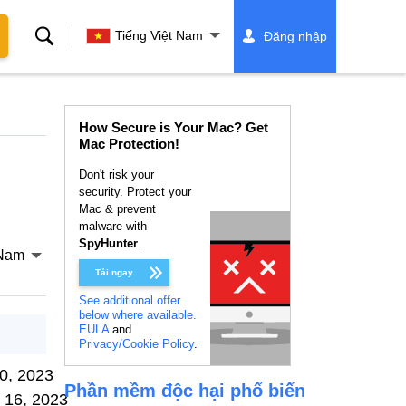
Tìm
Tiếng Việt Nam
Đăng nhập
kiếm
How Secure is Your Mac? Get
Mac Protection!
Don't risk your
security. Protect your
Mac & prevent
malware with
SpyHunter
.
 Nam
Tải ngay
See additional offer
below where available.
EULA
and
Privacy/Cookie Policy
.
0, 2023
Phần mềm độc hại phổ biến
 16, 2023