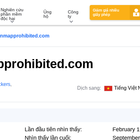
Nghiên cứu
Giảm giá nhiều
Ủng
Công
phần mềm
giấy phép
hộ
ty
độc hại
onmapprohibited.com
pprohibited.com
ckers
,
Dịch sang:
Tiếng Việt
Lần đầu tiên nhìn thấy:
February 1
Nhìn thấy lần cuối:
September