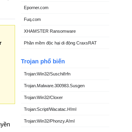
Eporner.com
Fuq.com
XHAMSTER Ransomware
r
Phần mềm độc hại di động CraxsRAT
Trojan phổ biến
Trojan:Win32/Suschil!rfn
Trojan.Malware.300983.Susgen
Trojan:Win32/Cloxer
Trojan:Script/Wacatac.H!ml
Trojan:Win32/Phonzy.A!ml
uyền