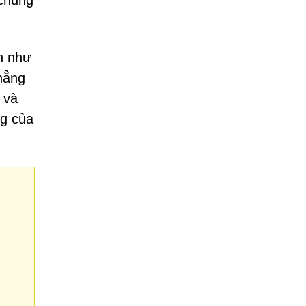
 chúng
n như
hẳng
 và
ng của