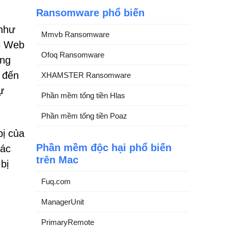
Ransomware phổ biến
 như
Mmvb Ransomware
i Web
Ofoq Ransomware
ang
 đến
XHAMSTER Ransomware
ự
Phần mềm tống tiền Hlas
Phần mềm tống tiền Poaz
bị của
Phần mềm độc hại phổ biến
các
trên Mac
bị
Fuq.com
ManagerUnit
g
PrimaryRemote