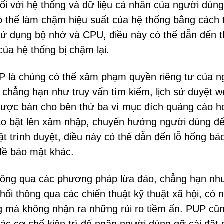
đối với hệ thống và dữ liệu cá nhân của người dùn
ó thể làm chậm hiệu suất của hệ thống bằng cách 
sử dụng bộ nhớ và CPU, điều này có thể dẫn đến t
của hệ thống bị chậm lại.
UP là chúng có thể xâm phạm quyền riêng tư của n
 chẳng hạn như truy vấn tìm kiếm, lịch sử duyệt w
 được bán cho bên thứ ba vì mục đích quảng cáo h
cáo bật lên xâm nhập, chuyển hướng người dùng đ
ặt trình duyệt, điều này có thể dẫn đến lỗ hổng bả
đề bảo mật khác.
ông qua các phương pháp lừa đảo, chẳng hạn như
i thông qua các chiến thuật kỹ thuật xã hội, có 
ng mà không nhận ra những rủi ro tiềm ẩn. PUP cũ