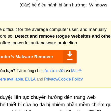
(Các) hệ điều hành bị ảnh hưởng:
Windows
 difficult for the average computer user, and manually
more so.
Detect and remove
Rogue Websites
and othe
ffers powerful anti-malware protection.
nter’s Malware Remover
của bạn?
Tải xuống cho
các cửa sổ®
và
Mac®
.
ere available.
EULA
and
Privacy/Cookie Policy
.
 duyệt liên tục chuyển hướng đến trang web
 thể thiết bị của họ đã bị nhiễm phần mềm chiếm q