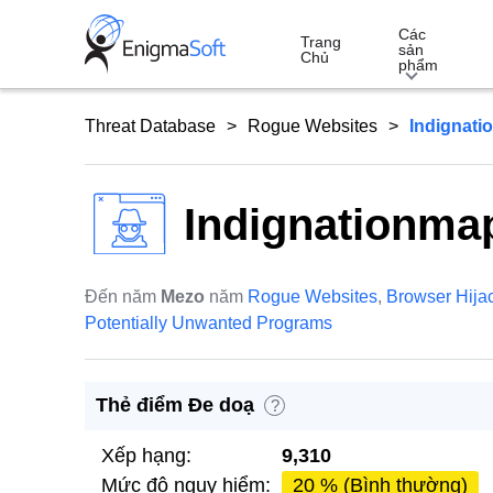
Skip
Các
to
Trang
sản
Chủ
phẩm
content
Threat Database
Rogue Websites
Indignati
Indignationma
Đến năm
Mezo
năm
Rogue Websites
,
Browser Hija
Potentially Unwanted Programs
Thẻ điểm Đe doạ
?
Xếp hạng:
9,310
Mức độ nguy hiểm:
20 % (Bình thường)