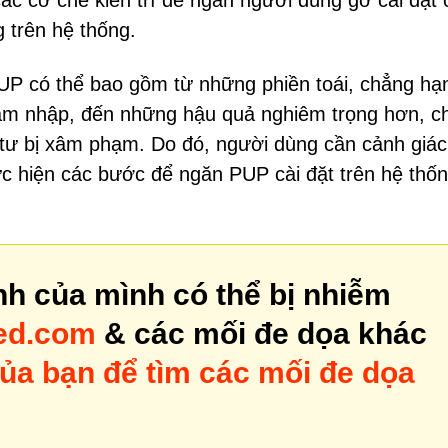
ác cơ chế kiên trì để ngăn người dùng gỡ cài đặt
g trên hệ thống.
PUP có thể bao gồm từ những phiền toái, chẳng hạ
âm nhập, đến những hậu quả nghiêm trọng hơn, c
 tư bị xâm phạm. Do đó, người dùng cần cảnh giác
ực hiện các bước để ngăn PUP cài đặt trên hệ thố
nh của mình có thể bị nhiễm
ted.com
& các mối đe dọa khác
ủa bạn để tìm các mối đe dọa