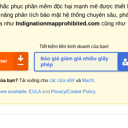
khắc phục phần mềm độc hại mạnh mẽ được thiết 
 năng phân tích bảo mật hệ thống chuyên sâu, phá
ọa như
Indignationmapprohibited.com
cũng như
Tiết kiệm tiền kinh doanh của bạn!
Báo giá giảm giá nhiều giấy
ter
phép
của bạn?
Tải xuống cho
các cửa sổ®
và
Mac®
.
ere available.
EULA
and
Privacy/Cookie Policy
.