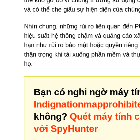
thể khó gỡ bỏ vì chúng thường sử dụng c
và có thể che giấu sự hiện diện của chún
Nhìn chung, những rủi ro liên quan đến 
hiệu suất hệ thống chậm và quảng cáo x
hạn như rủi ro bảo mật hoặc quyền riêng
thận trọng khi tải xuống phần mềm và th
họ.
Bạn có nghi ngờ máy tí
Indignationmapprohibi
không?
Quét máy tính c
với SpyHunter