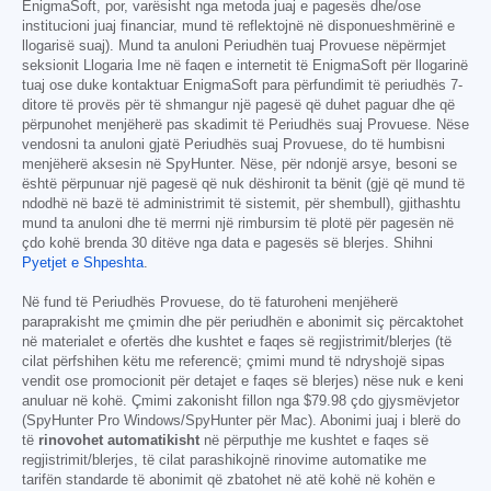
EnigmaSoft, por, varësisht nga metoda juaj e pagesës dhe/ose
institucioni juaj financiar, mund të reflektojnë në disponueshmërinë e
llogarisë suaj). Mund ta anuloni Periudhën tuaj Provuese nëpërmjet
seksionit Llogaria Ime në faqen e internetit të EnigmaSoft për llogarinë
tuaj ose duke kontaktuar EnigmaSoft para përfundimit të periudhës 7-
ditore të provës për të shmangur një pagesë që duhet paguar dhe që
përpunohet menjëherë pas skadimit të Periudhës suaj Provuese. Nëse
vendosni ta anuloni gjatë Periudhës suaj Provuese, do të humbisni
menjëherë aksesin në SpyHunter. Nëse, për ndonjë arsye, besoni se
është përpunuar një pagesë që nuk dëshironit ta bënit (gjë që mund të
ndodhë në bazë të administrimit të sistemit, për shembull), gjithashtu
mund ta anuloni dhe të merrni një rimbursim të plotë për pagesën në
çdo kohë brenda 30 ditëve nga data e pagesës së blerjes. Shihni
Pyetjet e Shpeshta
.
Në fund të Periudhës Provuese, do të faturoheni menjëherë
paraprakisht me çmimin dhe për periudhën e abonimit siç përcaktohet
në materialet e ofertës dhe kushtet e faqes së regjistrimit/blerjes (të
cilat përfshihen këtu me referencë; çmimi mund të ndryshojë sipas
vendit ose promocionit për detajet e faqes së blerjes) nëse nuk e keni
anuluar në kohë. Çmimi zakonisht fillon nga
$79.98
çdo gjysmëvjetor
(SpyHunter Pro Windows/SpyHunter për Mac). Abonimi juaj i blerë do
të
rinovohet automatikisht
në përputhje me kushtet e faqes së
regjistrimit/blerjes, të cilat parashikojnë rinovime automatike me
tarifën standarde të abonimit që zbatohet në atë kohë në kohën e