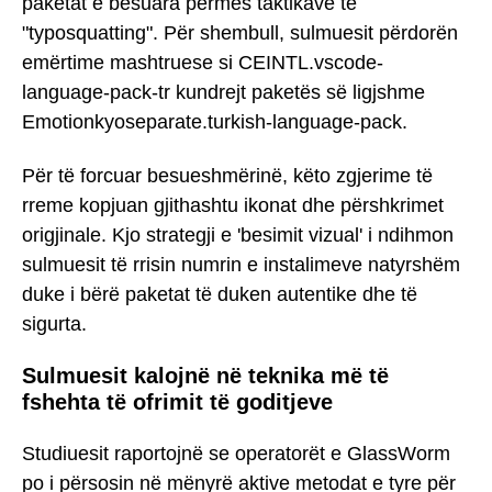
paketat e besuara përmes taktikave të
"typosquatting". Për shembull, sulmuesit përdorën
emërtime mashtruese si CEINTL.vscode-
language-pack-tr kundrejt paketës së ligjshme
Emotionkyoseparate.turkish-language-pack.
Për të forcuar besueshmërinë, këto zgjerime të
rreme kopjuan gjithashtu ikonat dhe përshkrimet
origjinale. Kjo strategji e 'besimit vizual' i ndihmon
sulmuesit të rrisin numrin e instalimeve natyrshëm
duke i bërë paketat të duken autentike dhe të
sigurta.
Sulmuesit kalojnë në teknika më të
fshehta të ofrimit të goditjeve
Studiuesit raportojnë se operatorët e GlassWorm
po i përsosin në mënyrë aktive metodat e tyre për