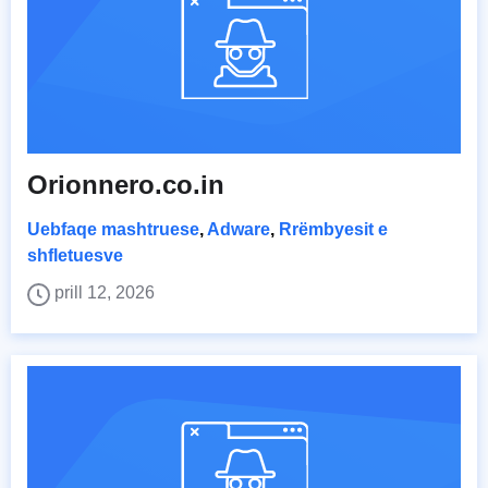
Orionnero.co.in
Uebfaqe mashtruese
,
Adware
,
Rrëmbyesit e
shfletuesve
prill 12, 2026