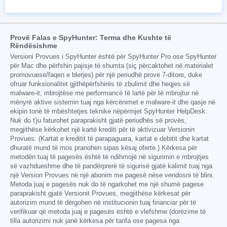
Provë Falas e SpyHunter: Terma dhe Kushte të
Rëndësishme
Versioni Provues i SpyHunter është për SpyHunter Pro ose SpyHunter
për Mac dhe përfshin pajisje të shumta (siç përcaktohet në materialet
promovuese/faqen e blerjes) për një periudhë prove 7-ditore, duke
ofruar funksionalitet gjithëpërfshirës të zbulimit dhe heqjes së
malware-it, mbrojtëse me performancë të lartë për të mbrojtur në
mënyrë aktive sistemin tuaj nga kërcënimet e malware-it dhe qasje në
ekipin tonë të mbështetjes teknike nëpërmjet SpyHunter HelpDesk.
Nuk do t'ju faturohet paraprakisht gjatë periudhës së provës,
megjithëse kërkohet një kartë krediti për të aktivizuar Versionin
Provues. (Kartat e kreditit të parapaguara, kartat e debitit dhe kartat
dhuratë mund të mos pranohen sipas kësaj oferte.) Kërkesa për
metodën tuaj të pagesës është të ndihmojë në sigurimin e mbrojtjes
së vazhdueshme dhe të pandërprerë të sigurisë gjatë kalimit tuaj nga
një Version Provues në një abonim me pagesë nëse vendosni të blini.
Metoda juaj e pagesës nuk do të ngarkohet me një shumë pagese
paraprakisht gjatë Versionit Provues, megjithëse kërkesat për
autorizim mund të dërgohen në institucionin tuaj financiar për të
verifikuar që metoda juaj e pagesës është e vlefshme (dorëzime të
tilla autorizimi nuk janë kërkesa për tarifa ose pagesa nga