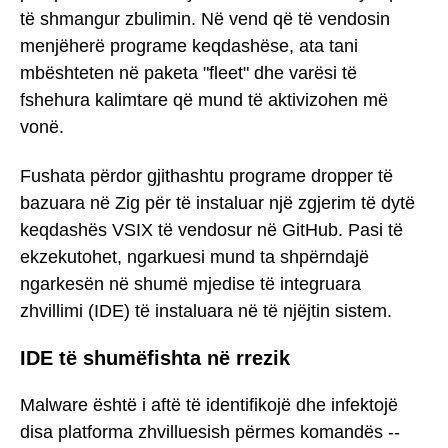
të shmangur zbulimin. Në vend që të vendosin
menjëherë programe keqdashëse, ata tani
mbështeten në paketa "fleet" dhe varësi të
fshehura kalimtare që mund të aktivizohen më
vonë.
Fushata përdor gjithashtu programe dropper të
bazuara në Zig për të instaluar një zgjerim të dytë
keqdashës VSIX të vendosur në GitHub. Pasi të
ekzekutohet, ngarkuesi mund ta shpërndajë
ngarkesën në shumë mjedise të integruara
zhvillimi (IDE) të instaluara në të njëjtin sistem.
IDE të shumëfishta në rrezik
Malware është i aftë të identifikojë dhe infektojë
disa platforma zhvilluesish përmes komandës --