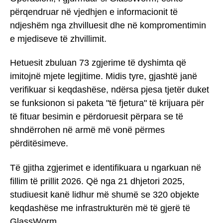
përqendruar në vjedhjen e informacionit të
ndjeshëm nga zhvilluesit dhe në kompromentimin
e mjediseve të zhvillimit.
Hetuesit zbuluan 73 zgjerime të dyshimta që
imitojnë mjete legjitime. Midis tyre, gjashtë janë
verifikuar si keqdashëse, ndërsa pjesa tjetër duket
se funksionon si paketa "të fjetura" të krijuara për
të fituar besimin e përdoruesit përpara se të
shndërrohen në armë më vonë përmes
përditësimeve.
Të gjitha zgjerimet e identifikuara u ngarkuan në
fillim të prillit 2026. Që nga 21 dhjetori 2025,
studiuesit kanë lidhur më shumë se 320 objekte
keqdashëse me infrastrukturën më të gjerë të
GlassWorm.