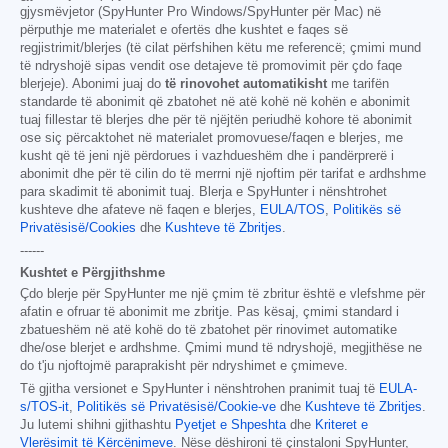
gjysmëvjetor (SpyHunter Pro Windows/SpyHunter për Mac) në
përputhje me materialet e ofertës dhe kushtet e faqes së
regjistrimit/blerjes (të cilat përfshihen këtu me referencë; çmimi mund
të ndryshojë sipas vendit ose detajeve të promovimit për çdo faqe
blerjeje). Abonimi juaj do
të rinovohet automatikisht
me tarifën
standarde të abonimit që zbatohet në atë kohë në kohën e abonimit
tuaj fillestar të blerjes dhe për të njëjtën periudhë kohore të abonimit
ose siç përcaktohet në materialet promovuese/faqen e blerjes, me
kusht që të jeni një përdorues i vazhdueshëm dhe i pandërprerë i
abonimit dhe për të cilin do të merrni një njoftim për tarifat e ardhshme
para skadimit të abonimit tuaj. Blerja e SpyHunter i nënshtrohet
kushteve dhe afateve në faqen e blerjes,
EULA/TOS
,
Politikës së
Privatësisë/Cookies
dhe
Kushteve të Zbritjes
.
------
Kushtet e Përgjithshme
Çdo blerje për SpyHunter me një çmim të zbritur është e vlefshme për
afatin e ofruar të abonimit me zbritje. Pas kësaj, çmimi standard i
zbatueshëm në atë kohë do të zbatohet për rinovimet automatike
dhe/ose blerjet e ardhshme. Çmimi mund të ndryshojë, megjithëse ne
do t'ju njoftojmë paraprakisht për ndryshimet e çmimeve.
Të gjitha versionet e SpyHunter i nënshtrohen pranimit tuaj të
EULA-
s/TOS-it
,
Politikës së Privatësisë/Cookie-ve
dhe
Kushteve të Zbritjes
.
Ju lutemi shihni gjithashtu
Pyetjet e Shpeshta
dhe
Kriteret e
Vlerësimit të Kërcënimeve
. Nëse dëshironi të çinstaloni SpyHunter,