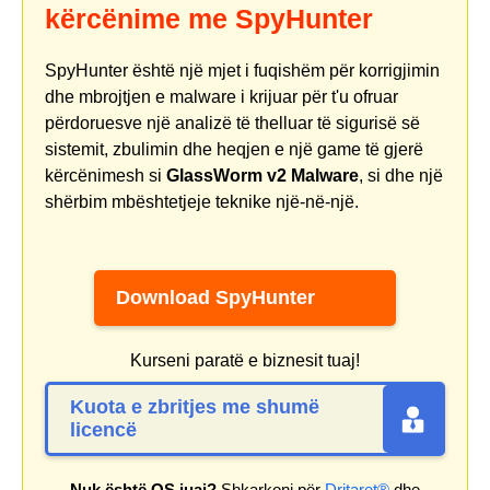
kërcënime me SpyHunter
SpyHunter është një mjet i fuqishëm për korrigjimin
dhe mbrojtjen e malware i krijuar për t'u ofruar
përdoruesve një analizë të thelluar të sigurisë së
sistemit, zbulimin dhe heqjen e një game të gjerë
kërcënimesh si
GlassWorm v2 Malware
, si dhe një
shërbim mbështetjeje teknike një-në-një.
Download SpyHunter
Kurseni paratë e biznesit tuaj!
Kuota e zbritjes me shumë
licencë
Nuk është OS juaj?
Shkarkoni për
Dritaret®
dhe