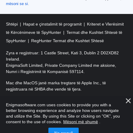
mësoni se si
.
Shtëpi
Hapat e çinstalimit të programit
Kriteret e Vlerësimit
të Kërcënimeve të SpyHunter
Termat dhe Kushtet Shtesë të
SpyHunter
RegHunter Termat dhe Kushtet Shtesë
Zyra e regjistruar: 1 Castle Street, Kati 3, Dublin 2 D02XD82
Ireland.
EnigmaSoft Limited, Private Company Limited me aksione,
Numri i Regjistrimit të Kompanisë 597114.
Mac dhe MacOS janë marka tregtare të Apple Inc., të
regjistruara në SHBA dhe vende të tjera.
E drejta e autorit 2016-
2026
. EnigmaSoft Ltd. Të gjitha të drejtat
Enigmasoftware.com uses cookies to provide you with a
e rezervuara.
better browsing experience and analyze how users navigate
and utilize the Site. By using this Site or clicking on "OK", you
consent to the use of cookies.
Mësoni më shumë
.