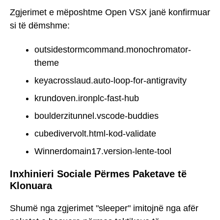
Zgjerimet e mëposhtme Open VSX janë konfirmuar
si të dëmshme:
outsidestormcommand.monochromator-
theme
keyacrosslaud.auto-loop-for-antigravity
krundoven.ironplc-fast-hub
boulderzitunnel.vscode-buddies
cubedivervolt.html-kod-validate
Winnerdomain17.version-lente-tool
Inxhinieri Sociale Përmes Paketave të
Klonuara
Shumë nga zgjerimet "sleeper" imitojnë nga afër