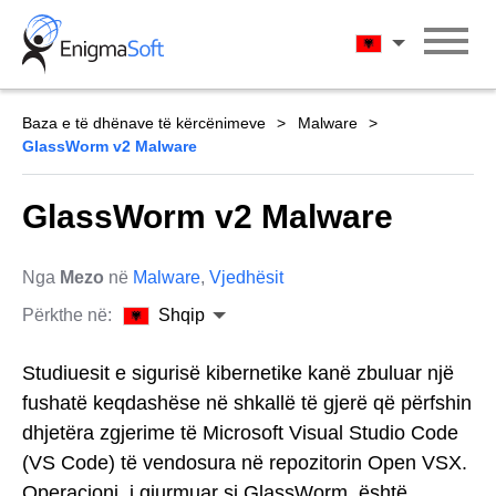
Skip
to
Shqip
content
Baza e të dhënave të kërcënimeve
Malware
GlassWorm v2 Malware
GlassWorm v2 Malware
Nga
Mezo
në
Malware
,
Vjedhësit
Përkthe në:
Shqip
Studiuesit e sigurisë kibernetike kanë zbuluar një
fushatë keqdashëse në shkallë të gjerë që përfshin
dhjetëra zgjerime të Microsoft Visual Studio Code
(VS Code) të vendosura në repozitorin Open VSX.
Operacioni, i gjurmuar si GlassWorm, është