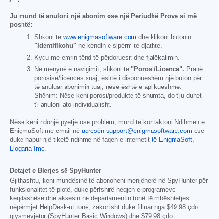
Ju mund të anuloni një abonim ose një Periudhë Prove si më
poshtë:
Shkoni te
www.enigmasoftware.com
dhe klikoni butonin
"Identifikohu"
në këndin e sipërm të djathtë.
Kyçu me emrin tënd të përdoruesit dhe fjalëkalimin.
Në menynë e navigimit, shkoni te
"Porosi/Licenca".
Pranë
porosisë/licencës suaj, është i disponueshëm një buton për
të anuluar abonimin tuaj, nëse është e aplikueshme.
Shënim: Nëse keni porosi/produkte të shumta, do t'ju duhet
t'i anuloni ato individualisht.
Nëse keni ndonjë pyetje ose problem, mund të kontaktoni Ndihmën e
EnigmaSoft me email në
adresën support@enigmasoftware.com
ose
duke hapur një tiketë ndihme në faqen e internetit
të EnigmaSoft,
Llogaria Ime
.
------
Detajet e Blerjes së SpyHunter
Gjithashtu, keni mundësinë të abonoheni menjëherë në SpyHunter për
funksionalitet të plotë, duke përfshirë heqjen e programeve
keqdashëse dhe aksesin në departamentin tonë të mbështetjes
nëpërmjet HelpDesk-ut tonë, zakonisht duke filluar nga
$49.98
çdo
gjysmëvjetor (SpyHunter Basic Windows) dhe
$79.98
çdo