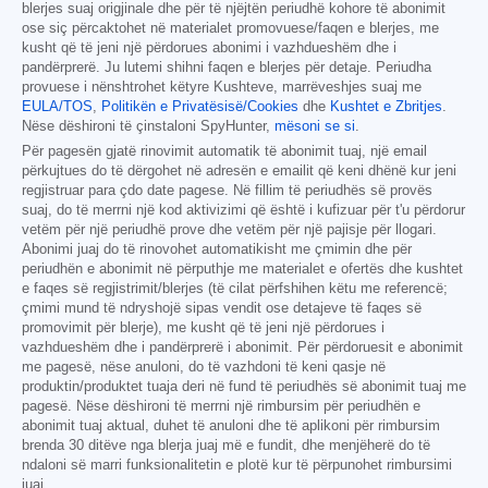
blerjes suaj origjinale dhe për të njëjtën periudhë kohore të abonimit
ose siç përcaktohet në materialet promovuese/faqen e blerjes, me
kusht që të jeni një përdorues abonimi i vazhdueshëm dhe i
pandërprerë. Ju lutemi shihni faqen e blerjes për detaje. Periudha
provuese i nënshtrohet këtyre Kushteve, marrëveshjes suaj me
EULA/TOS
,
Politikën e Privatësisë/Cookies
dhe
Kushtet e Zbritjes
.
Nëse dëshironi të çinstaloni SpyHunter,
mësoni se si
.
Për pagesën gjatë rinovimit automatik të abonimit tuaj, një email
përkujtues do të dërgohet në adresën e emailit që keni dhënë kur jeni
regjistruar para çdo date pagese. Në fillim të periudhës së provës
suaj, do të merrni një kod aktivizimi që është i kufizuar për t'u përdorur
vetëm për një periudhë prove dhe vetëm për një pajisje për llogari.
Abonimi juaj do të rinovohet automatikisht me çmimin dhe për
periudhën e abonimit në përputhje me materialet e ofertës dhe kushtet
e faqes së regjistrimit/blerjes (të cilat përfshihen këtu me referencë;
çmimi mund të ndryshojë sipas vendit ose detajeve të faqes së
promovimit për blerje), me kusht që të jeni një përdorues i
vazhdueshëm dhe i pandërprerë i abonimit. Për përdoruesit e abonimit
me pagesë, nëse anuloni, do të vazhdoni të keni qasje në
produktin/produktet tuaja deri në fund të periudhës së abonimit tuaj me
pagesë. Nëse dëshironi të merrni një rimbursim për periudhën e
abonimit tuaj aktual, duhet të anuloni dhe të aplikoni për rimbursim
brenda 30 ditëve nga blerja juaj më e fundit, dhe menjëherë do të
ndaloni së marri funksionalitetin e plotë kur të përpunohet rimbursimi
juaj.