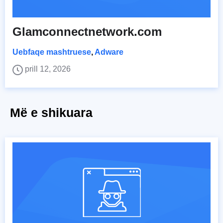
Glamconnectnetwork.com
Uebfaqe mashtruese
,
Adware
prill 12, 2026
Më e shikuara