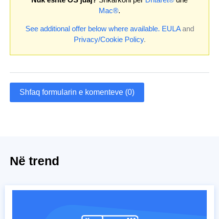
Mac®
.
See additional offer below where available.
EULA
and
Privacy/Cookie Policy
.
Shfaq formularin e komenteve (0)
Në trend