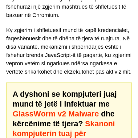
fshehurazi një zgjerim mashtrues të shfletuesit të
bazuar në Chromium.
Ky zgjerim i shfletuesit mund të kapë kredencialet,
faqeshënuesit dhe të dhëna të tjera të ruajtura. Në
disa variante, mekanizmi i shpërndarjes është i
fshehur brenda JavaScript-it të paqartë, ku zgjerimi
vepron vetëm si ngarkues ndërsa ngarkesa e
vërtetë shkarkohet dhe ekzekutohet pas aktivizimit.
A dyshoni se kompjuteri juaj
mund të jetë i infektuar me
GlassWorm v2 Malware
dhe
kërcënime të tjera?
Skanoni
kompjuterin tuaj për