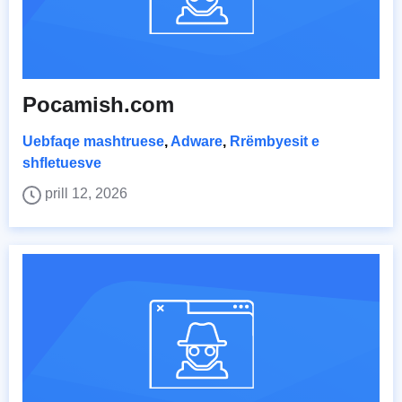
Pocamish.com
Uebfaqe mashtruese
,
Adware
,
Rrëmbyesit e
shfletuesve
prill 12, 2026