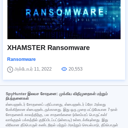
XHAMSTER Ransomware
Ransomware
அக்டோபர் 11, 2022
20,553
SpyHunter இலவச சோதனை: முக்கிய விதிமுறைகள் மற்றும்
நிபந்தனைகள்
ஸ்பைஹன்டர் சோதனைப் பதிப்பானது, ஸ்பைஹன்டர் ப்ரோ அல்லது
மேக்கிற்கான ஸ்பைஹன்டருக்கானது. இது ஒரு முறை மட்டுமேயான 7-நாள்
சோதனைக் காலத்திற்கு, பல சாதனங்களை (விளம்பரப் பொருட்கள்/
வாங்குதல் பக்கத்தில் குறிப்பிடப்பட்டுள்ளபடி) உள்ளடக்கியுள்ளது. இது
விரிவான தீம்பொருள் கண்டறிதல் மற்றும் அகற்றும் செயல்பாடு, தீம்பொருள்