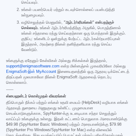
செய்யவும்.
உங்கள் பயனர்பெயர் மற்றும் கடவுச்சொல்லைப் பயன்படுத்தி
உள்நுழையவும்.
வழிசெலுத்தல் மெனுவில்,
"ஆர்டர்/உரிமங்கள்" என்பதற்குச்
செல்லவும்.
உங்கள் ஆர்டர்/உரிமத்திற்கு அருகில், பொருந்தினால்
உங்கள் சந்தாவை ரத்து செய்வதற்கான ஒரு பொத்தான் இருக்கும்.
குறிப்பு: உங்களிடம் ஒன்றுக்கு மேற்பட்ட ஆர்டர்கள்/தயாரிப்புகள்
இருந்தால், அவற்றை நீங்கள் தனித்தனியாக ரத்து செய்ய
வேண்டும்.
உங்களுக்கு ஏதேனும் கேள்விகள் அல்லது சிக்கல்கள் இருந்தால்,
support@enigmasoftware.com
என்ற மின்னஞ்சல் முகவரியிலோ அல்லது
EnigmaSoft-இன் MyAccount
இணையதளத்தில் ஒரு ஆதரவு டிக்கெட்டைத்
திறப்பதன் மூலமாகவோ நீங்கள் EnigmaSoft ஆதரவைத் தொடர்பு
கொள்ளலாம்.
------
ஸ்பைஹன்டர் கொள்முதல் விவரங்கள்
தீம்பொருள் நீக்கம் மற்றும் எங்கள் உதவி மையம் (HelpDesk) வழியாக எங்கள்
ஆதரவுத் துறையை அணுகுவது உள்ளிட்ட முழுமையான
செயல்பாடுகளுக்காக, SpyHunter-க்கு உடனடியாக சந்தா செலுத்தும்
வாய்ப்பும் உங்களுக்கு உள்ளது. இதன் கட்டணம் பொதுவாக அரையாண்டுக்கு
$49.98
(SpyHunter Basic Windows) மற்றும் அரையாண்டுக்கு
$79.98
(SpyHunter Pro Windows/SpyHunter for Mac) என்ற விலையில்
தொடங்குகிறது. இது வழங்கப்படும் பொருட்கள் மற்றும் பதிவு/கொள்முதல்