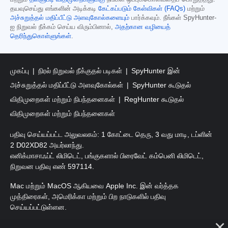
தயவுசெய்து எங்களின் அடிக்கடி
கேட்கப்படும் கேள்விகள் (FAQs)
மற்றும்
அச்சுறுத்தல் மதிப்பீட்டு அளவுகோல்களையும்
பார்க்கவும். நீங்கள் SpyHunter-
ஐ நிறுவல் நீக்கம் செய்ய விரும்பினால்,
அதற்கான வழியைத்
தெரிந்துகொள்ளுங்கள்
.
முகப்பு
நிரல் நிறுவல் நீக்குதல் படிகள்
SpyHunter இன்
அச்சுறுத்தல் மதிப்பீட்டு அளவுகோல்கள்
SpyHunter கூடுதல்
விதிமுறைகள் மற்றும் நிபந்தனைகள்
RegHunter கூடுதல்
விதிமுறைகள் மற்றும் நிபந்தனைகள்
பதிவு செய்யப்பட்ட அலுவலகம்: 1 கோட்டை தெரு, 3 வது மாடி, டப்ளின்
2 D02XD82 அயர்லாந்து.
எனிக்மாசாஃப்ட் லிமிடெட், பங்குகளால் பிரைவேட் கம்பெனி லிமிடெட்,
நிறுவன பதிவு எண் 597114.
Mac மற்றும் MacOS ஆகியவை Apple Inc. இன் வர்த்தக
முத்திரைகள், அமெரிக்கா மற்றும் பிற நாடுகளில் பதிவு
செய்யப்பட்டுள்ளன.
பதிப்புரிமை 2016-
2026
. எனிக்மாசாஃப்ட் லிமிடெட். அனைத்து