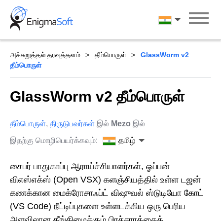
Skip
to
தமிழ்
content
அச்சுறுத்தல் தரவுத்தளம்
தீம்பொருள்
GlassWorm v2
தீம்பொருள்
GlassWorm v2 தீம்பொருள்
தீம்பொருள்
,
திருடுபவர்கள்
இல்
Mezo
இல்
இதற்கு மொழிபெயர்க்கவும்:
தமிழ்
சைபர் பாதுகாப்பு ஆராய்ச்சியாளர்கள், ஓப்பன்
விஎஸ்எக்ஸ் (Open VSX) களஞ்சியத்தில் உள்ள டஜன்
கணக்கான மைக்ரோசாஃப்ட் விஷுவல் ஸ்டுடியோ கோட்
(VS Code) நீட்டிப்புகளை உள்ளடக்கிய ஒரு பெரிய
அளவிலான தீங்கிழைக்கும் பிரச்சாரத்தைக்