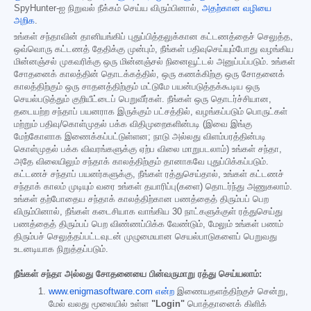
SpyHunter-ஐ நிறுவல் நீக்கம் செய்ய விரும்பினால்,
அதற்கான வழியை
அறிக
.
உங்கள் சந்தாவின் தானியங்கிப் புதுப்பித்தலுக்கான கட்டணத்தைச் செலுத்த,
ஒவ்வொரு கட்டணத் தேதிக்கு முன்பும், நீங்கள் பதிவுசெய்யும்போது வழங்கிய
மின்னஞ்சல் முகவரிக்கு ஒரு மின்னஞ்சல் நினைவூட்டல் அனுப்பப்படும். உங்கள்
சோதனைக் காலத்தின் தொடக்கத்தில், ஒரு கணக்கிற்கு ஒரு சோதனைக்
காலத்திற்கும் ஒரு சாதனத்திற்கும் மட்டுமே பயன்படுத்தக்கூடிய ஒரு
செயல்படுத்தும் குறியீட்டைப் பெறுவீர்கள். நீங்கள் ஒரு தொடர்ச்சியான,
தடையற்ற சந்தாப் பயனராக இருக்கும் பட்சத்தில், வழங்கப்படும் பொருட்கள்
மற்றும் பதிவு/கொள்முதல் பக்க விதிமுறைகளின்படி (இவை இங்கு
மேற்கோளாக இணைக்கப்பட்டுள்ளன; நாடு அல்லது விளம்பரத்தின்படி
கொள்முதல் பக்க விவரங்களுக்கு ஏற்ப விலை மாறுபடலாம்) உங்கள் சந்தா,
அதே விலையிலும் சந்தாக் காலத்திற்கும் தானாகவே புதுப்பிக்கப்படும்.
கட்டணச் சந்தாப் பயனர்களுக்கு, நீங்கள் ரத்துசெய்தால், உங்கள் கட்டணச்
சந்தாக் காலம் முடியும் வரை உங்கள் தயாரிப்பு(களை) தொடர்ந்து அணுகலாம்.
உங்கள் தற்போதைய சந்தாக் காலத்திற்கான பணத்தைத் திரும்பப் பெற
விரும்பினால், நீங்கள் கடைசியாக வாங்கிய 30 நாட்களுக்குள் ரத்துசெய்து
பணத்தைத் திரும்பப் பெற விண்ணப்பிக்க வேண்டும், மேலும் உங்கள் பணம்
திரும்பச் செலுத்தப்பட்டவுடன் முழுமையான செயல்பாடுகளைப் பெறுவது
உடனடியாக நிறுத்தப்படும்.
நீங்கள் சந்தா அல்லது சோதனையை பின்வருமாறு ரத்து செய்யலாம்:
www.enigmasoftware.com என்ற
இணையதளத்திற்குச் சென்று,
மேல் வலது மூலையில் உள்ள
"Login"
பொத்தானைக் கிளிக்