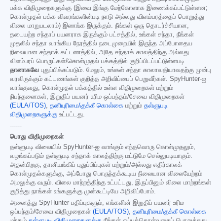
பக்க விதிமுறைகளுக்கு (இவை இங்கு மேற்கோளாக இணைக்கப்பட்டுள்ளன;
கொள்முதல் பக்க விவரங்களின்படி நாடு அல்லது விளம்பரத்தைப் பொறுத்து
விலை மாறுபடலாம்) இணங்க இருக்கும். நீங்கள் ஒரு தொடர்ச்சியான,
தடையற்ற சந்தாப் பயனராக இருக்கும் பட்சத்தில், உங்கள் சந்தா, நீங்கள்
முதலில் சந்தா வாங்கிய நேரத்தில் நடைமுறையில் இருந்த அப்போதைய
நிலையான சந்தாக் கட்டணத்தில், அதே சந்தாக் காலத்திற்கு அல்லது
விளம்பரப் பொருட்கள்/கொள்முதல் பக்கத்தில் குறிப்பிடப்பட்டுள்ளபடி
தானாகவே
புதுப்பிக்கப்படும். மேலும், உங்கள் சந்தா காலாவதியாவதற்கு முன்பு
வரவிருக்கும் கட்டணங்கள் குறித்த அறிவிப்பைப் பெறுவீர்கள். SpyHunter-ஐ
வாங்குவது, கொள்முதல் பக்கத்தில் உள்ள விதிமுறைகள் மற்றும்
நிபந்தனைகள், இறுதிப் பயனர் உரிம ஒப்பந்தம்/சேவை விதிமுறைகள்
(EULA/TOS)
,
தனியுரிமை/குக்கீ கொள்கை
மற்றும்
தள்ளுபடி
விதிமுறைகளுக்கு
உட்பட்டது.
------
பொது விதிமுறைகள்
தள்ளுபடி விலையில் SpyHunter-ஐ வாங்கும் எந்தவொரு கொள்முதலும்,
வழங்கப்படும் தள்ளுபடி சந்தாக் காலத்திற்கு மட்டுமே செல்லுபடியாகும்.
அதன்பிறகு, தானியங்கிப் புதுப்பிப்புகள் மற்றும்/அல்லது எதிர்காலக்
கொள்முதல்களுக்கு, அப்போது பொருந்தக்கூடிய நிலையான விலையேற்றம்
அமலுக்கு வரும். விலை மாற்றத்திற்கு உட்பட்டது, இருப்பினும் விலை மாற்றங்கள்
குறித்து நாங்கள் உங்களுக்கு முன்கூட்டியே அறிவிப்போம்.
அனைத்து SpyHunter பதிப்புகளும், எங்களின் இறுதிப் பயனர் உரிம
ஒப்பந்தம்/சேவை விதிமுறைகள்
(EULA/TOS)
,
தனியுரிமை/குக்கீ கொள்கை
மற்றும்
தள்ளுபடி விதிமுறைகளுக்கு
நீங்கள் ஒப்புக்கொள்வதைப் பொறுத்தது.