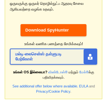
ஒருவருக்கு ஒருவர் தொழில்நுட்ப ஆதரவு சேவை
ஆகியவற்றை வழங்க உதவும்.
Download SpyHunter
உங்கள் வணிக பணத்தை சேமிக்கவும்!
மல்டி-லைசென்ஸ் தள்ளுபடி
மேற்கோள்
உங்கள் OS இல்லையா?
விண்டோஸ்®
மற்றும்
மேக்®
க்கு
பதிவிறக்கவும்.
See additional offer below where available.
EULA
and
Privacy/Cookie Policy
.