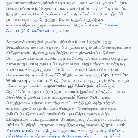
ஒரு காரணத்திற்காக, நீங்கள் விரும்பாத கட்டணம் செயல்படுத்தப்பட்டதாக
நீங்கள் நம்பினால் (எடுத்துக்காட்டாக, கணினி நிர்வாகத்தின் அடிப்படையில்
இது நிகழலாம்), கொள்முதல் கட்டணம் விதிக்கப்பட்ட தேதியிலிருந்து 30
நாட்களுக்குள் எந்த நேரத்திலும் நீங்கள் ரத்துசெய்து, அந்தக்
கட்டணத்திற்கான முழுத் தொகையையும் திரும்பப் பெறலாம்.
அடிக்கடி
கேட்கப்படும் கேள்விகளைப்
பார்க்கவும்.
சோதனைக் காலத்தின் முடிவில், நீங்கள் சரியான நேரத்தில் ரத்து
செய்யவில்லை என்றால், சலுகைப் பொருட்கள் மற்றும் பதிவு/கொள்முதல் பக்க
விதிமுறைகளில் (இவை இங்கு மேற்கோளாக இணைக்கப்பட்டுள்ளன;
கொள்முதல் பக்க விவரங்களின்படி நாடு அல்லது விளம்பரத்தைப் பொறுத்து
விலை மாறுபடலாம்) குறிப்பிடப்பட்டுள்ள விலை மற்றும் சந்தாக் காலத்திற்கு
உடனடியாக உங்களுக்கு முன்கூட்டியே கட்டணம் விதிக்கப்படும். விலை
பொதுவாக அரையாண்டுக்கு
$79.98
இல் தொடங்குகிறது (SpyHunter Pro
Windows/SpyHunter for Mac). நீங்கள் வாங்கிய சந்தா, பதிவு/கொள்முதல்
பக்க விதிமுறைகளின்படி
தானாகவே புதுப்பிக்கப்படும்
. நீங்கள் ஒரு
தொடர்ச்சியான, தடையற்ற சந்தாப் பயனராக இருக்கும் பட்சத்தில், உங்கள்
அசல் கொள்முதலின் போது நடைமுறையில் இருந்த அப்போதைய
பொருந்தக்கூடிய நிலையான சந்தாக் கட்டணத்திலும், அதே சந்தாக்
காலத்திற்கும் அல்லது விளம்பரப் பொருட்கள்/கொள்முதல் பக்கத்தில்
குறிப்பிடப்பட்டுள்ளபடியும் தானியங்கிப் புதுப்பித்தல்களுக்கு அந்த
விதிமுறைகள் வழிவகுக்கின்றன. விவரங்களுக்கு கொள்முதல் பக்கத்தைப்
பார்க்கவும். இந்தச் சோதனையானது இந்த விதிமுறைகள், இறுதிப் பயனர்
உரிம ஒப்பந்தம்/சேவை விதிமுறைகளுக்கான
உங்கள் ஒப்புதல்,
தனியுரிமை/
குக்கீ கொள்கை
மற்றும்
தள்ளுபடி விதிமுறைகளுக்கு
உட்பட்டது. நீங்கள்