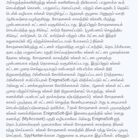
அச்சுறுத்தல்களிலிருந்து உங்கள் கணினியைத் தீவிரமாகப் பாதுகாக்க உயர்
செயல்திறன் கொண்ட பாதுகாப்பு அமைப்புகள், மற்றும் ஸ்பைஹன்டர் ஹெல்ப்
டெஸ்க் வழியாக எங்கள் தொழில்நுட்ப ஆதரவுக் குழுவை அணுகும் வசதி
ஆகியவற்றை வழங்குகிறது. சோதனைக் காலத்தில் உங்களிடமிருந்து
முன்பணமாகக் கட்டணம் வசூலிக்கப்படாது, இருப்பினும் சோதனையைச்
செயல்படுத்த ஒரு கிரெடிட் கார்டு தேவைப்படும். (முன்பணம் செலுத்திய
கிரெடிட் கார்டுகள், டெபிட் கார்டுகள் மற்றும் பரிசு அட்டைகள் இந்தச்
சலுகையின் கீழ் ஏற்றுக்கொள்ளப்படாமல் போகலாம்.) நீங்கள்
சோதனையிலிருந்து கட்டணச் சந்தாவிற்கு மாறும் பட்சத்தில், தொடர்ச்சியான,
தடையற்ற பாதுகாப்பை உறுதி செய்வதற்காகவே உங்கள் கட்டண முறைக்கான
தேவை உள்ளது. சோதனைக் காலத்தில் உங்கள் கட்டண முறைக்கு
முன்பணமாக எந்தத் தொகையும் வசூலிக்கப்படாது, இருப்பினும் உங்கள்
கட்டண முறை செல்லுபடியாகும் என்பதைச் சரிபார்க்க உங்கள் நிதி
நிறுவனத்திற்கு அங்கீகாரக் கோரிக்கைகள் அனுப்பப்படலாம் (அத்தகைய
அங்கீகாரச் சமர்ப்பிப்புகள் EnigmaSoft-ஆல் விதிக்கப்படும் கட்டணங்கள்
அல்லது கட்டணங்களுக்கான கோரிக்கைகள் அல்ல, ஆனால் உங்கள் கட்டண
முறை மற்றும்/அல்லது உங்கள் நிதி நிறுவனத்தைப் பொறுத்து, உங்கள்
கணக்கின் பயன்பாட்டில் தாக்கத்தை ஏற்படுத்தலாம்). உங்கள் சோதனைக்
காலம் முடிந்தவுடன் கட்டணம் செலுத்த வேண்டியதையும் அது உடனடியாகச்
செயல்படுத்தப்படுவதையும் தவிர்க்க, 7-நாள் சோதனைக் காலம் முடிவதற்குள்
உங்கள் கணக்கிற்கான EnigmaSoft-இன் இணையதளத்தில் உள்ள 'எனது
கணக்கு' (MyAccount) பகுதி வழியாகவோ அல்லது EnigmaSoft-ஐத்
தொடர்புகொள்வதன் மூலமாகவோ உங்கள் சோதனைக் காலத்தை நீங்கள்
ரத்து செய்யலாம். உங்கள் சோதனைக் காலத்தில் நீங்கள் ரத்து செய்ய முடிவு
செய்தால், SpyHunter-க்கான அணுகலை உடனடியாக இழப்பீர்கள். ஏதேனும்