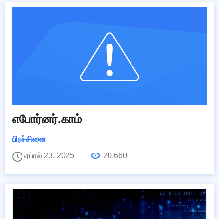
எபோர்னர்.காம்
பிரச்சினை
ஏப்ரல் 23, 2025
20,660