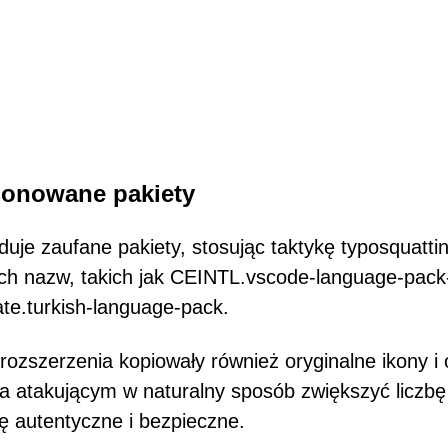
klonowane pakiety
uje zaufane pakiety, stosując taktykę typosquatti
ch nazw, takich jak CEINTL.vscode-language-pack-
te.turkish-language-pack.
ozszerzenia kopiowały również oryginalne ikony i 
ga atakującym w naturalny sposób zwiększyć liczbę
się autentyczne i bezpieczne.