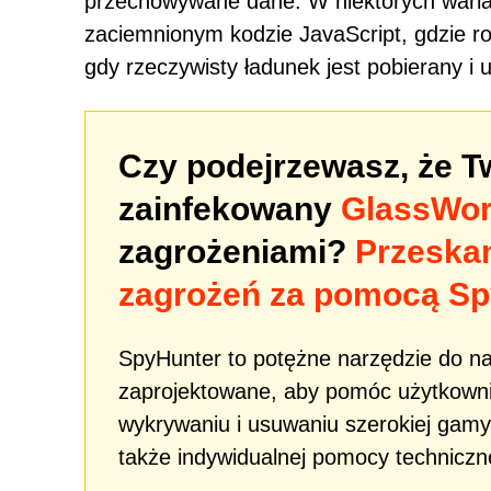
przechowywane dane. W niektórych waria
zaciemnionym kodzie JavaScript, gdzie ro
gdy rzeczywisty ładunek jest pobierany i 
Czy podejrzewasz, że 
zainfekowany
GlassWor
zagrożeniami?
Przeska
zagrożeń za pomocą Sp
SpyHunter to potężne narzędzie do n
zaprojektowane, aby pomóc użytkowni
wykrywaniu i usuwaniu szerokiej gamy
także indywidualnej pomocy techniczne