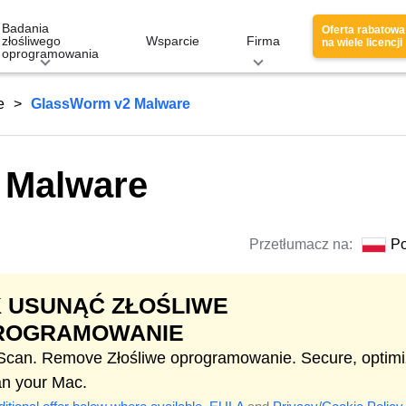
Badania
Oferta rabatowa
złośliwego
Wsparcie
Firma
na wiele licencji
oprogramowania
e
GlassWorm v2 Malware
 Malware
Przetłumacz na:
Po
 USUNĄĆ ZŁOŚLIWE
ROGRAMOWANIE
 Scan. Remove Złośliwe oprogramowanie. Secure, optim
an your Mac.