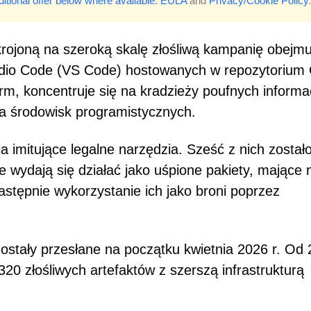
itional offer below where available.
EULA
and
Privacy/Cookie Policy
.
rojoną na szeroką skalę złośliwą kampanię obejm
Studio Code (VS Code) hostowanych w repozytorium
, koncentruje się na kradzieży poufnych informac
a środowisk programistycznych.
a imitujące legalne narzędzia. Sześć z nich został
e wydają się działać jako uśpione pakiety, mające 
astępnie wykorzystanie ich jako broni poprzez
ostały przesłane na początku kwietnia 2026 r. Od 
20 złośliwych artefaktów z szerszą infrastrukturą