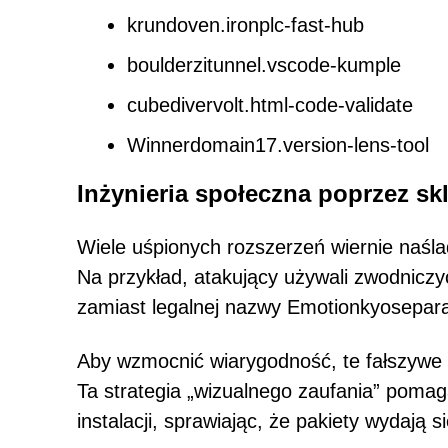
krundoven.ironplc-fast-hub
boulderzitunnel.vscode-kumple
cubedivervolt.html-code-validate
Winnerdomain17.version-lens-tool
Inżynieria społeczna poprzez s
Wiele uśpionych rozszerzeń wiernie naślad
Na przykład, atakujący używali zwodniczy
zamiast legalnej nazwy Emotionkyosepara
Aby wzmocnić wiarygodność, te fałszywe r
Ta strategia „wizualnego zaufania” poma
instalacji, sprawiając, że pakiety wydają 