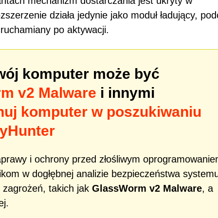
ntach mechanizm dostarczania jest ukryty w
zszerzenie działa jedynie jako moduł ładujący, po
uruchamiany po aktywacji.
Twój komputer może być
m v2 Malware
i innymi
nuj komputer w poszukiwaniu
yHunter
aprawy i ochrony przed złośliwym oprogramowani
kom w dogłębnej analizie bezpieczeństwa systemu
 zagrożeń, takich jak
GlassWorm v2 Malware
, a
j.