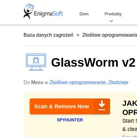
Skip
to
Dom
Produkty
content
Baza danych zagrożeń
Złośliwe oprogramowani
GlassWorm v2
Do
Mezo
w
Złośliwe oprogramowanie
,
Złodzieje
JAK
Scan & Remove Now
OP
SPYHUNTER
Start
& cle