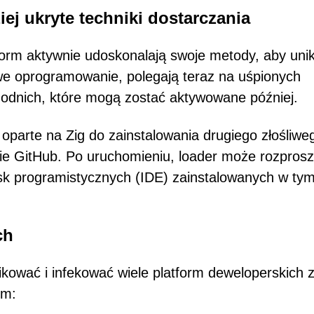
ej ukryte techniki dostarczania
rm aktywnie udoskonalają swoje metody, aby uni
iwe oprogramowanie, polegają teraz na uśpionych
hodnich, które mogą zostać aktywowane później.
parte na Zig do zainstalowania drugiego złośliwe
ie GitHub. Po uruchomieniu, loader może rozpros
sk programistycznych (IDE) zainstalowanych w ty
ch
ikować i infekować wiele platform deweloperskich 
ym: