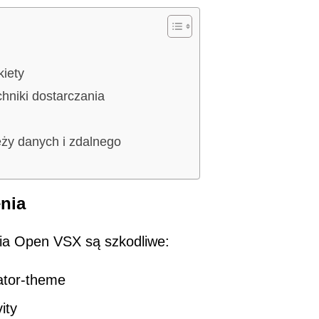
kiety
hniki dostarczania
ży danych i zdalnego
enia
nia Open VSX są szkodliwe:
tor-theme
ity