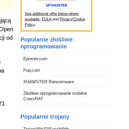
SPYHUNTER
See additional offer below where
available.
EULA
and
Privacy/Cookie
ującą
Policy
.
 Open
ji od
Popularne złośliwe
oprogramowanie
Eporner.com
o
na
Fuq.com
XHAMSTER Ransomware
Złośliwe oprogramowanie mobilne
CraxsRAT
21
Popularne trojany
Trojan:Win32/Suschil!rfn