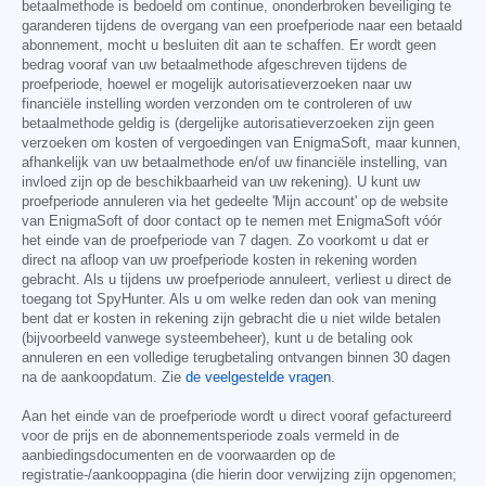
betaalmethode is bedoeld om continue, ononderbroken beveiliging te
garanderen tijdens de overgang van een proefperiode naar een betaald
abonnement, mocht u besluiten dit aan te schaffen. Er wordt geen
bedrag vooraf van uw betaalmethode afgeschreven tijdens de
proefperiode, hoewel er mogelijk autorisatieverzoeken naar uw
financiële instelling worden verzonden om te controleren of uw
betaalmethode geldig is (dergelijke autorisatieverzoeken zijn geen
verzoeken om kosten of vergoedingen van EnigmaSoft, maar kunnen,
afhankelijk van uw betaalmethode en/of uw financiële instelling, van
invloed zijn op de beschikbaarheid van uw rekening). U kunt uw
proefperiode annuleren via het gedeelte 'Mijn account' op de website
van EnigmaSoft of door contact op te nemen met EnigmaSoft vóór
het einde van de proefperiode van 7 dagen. Zo voorkomt u dat er
direct na afloop van uw proefperiode kosten in rekening worden
gebracht. Als u tijdens uw proefperiode annuleert, verliest u direct de
toegang tot SpyHunter. Als u om welke reden dan ook van mening
bent dat er kosten in rekening zijn gebracht die u niet wilde betalen
(bijvoorbeeld vanwege systeembeheer), kunt u de betaling ook
annuleren en een volledige terugbetaling ontvangen binnen 30 dagen
na de aankoopdatum. Zie
de veelgestelde vragen
.
Aan het einde van de proefperiode wordt u direct vooraf gefactureerd
voor de prijs en de abonnementsperiode zoals vermeld in de
aanbiedingsdocumenten en de voorwaarden op de
registratie-/aankooppagina (die hierin door verwijzing zijn opgenomen;