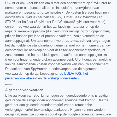
U kunt er ook voor kiezen om direct een abonnement op SpyHunter te
nemen voor alle functionaliteiten, inclusief het verwijderen van
malware en toegang tot onze helpdesk. De kosten hiervoor beginnen
doorgaans bij
$49.98
per halfjaar (SpyHunter Basic Windows) en
$79.98
per halfjaar (SpyHunter Pro Windows/SpyHunter voor Mac),
conform de voorwaarden in het aanbiedingsmateriaal en op de
registratie-/aankooppagina (die hierin door verwijzing zijn opgenomen;
prijzen kunnen per land of promotie variëren, zoals vermeld op de
aankooppagina). Uw abonnement wordt
automatisch verlengd
tegen
het dan geldende standaardabonnementstarief op het moment van uw
oorspronkelijke aankoop en voor dezelfde abonnementsperiode, of
zoals vermeld in het aanbiedingsmateriaal/op de aankooppagina, mits
u een continue, ononderbroken abonnee bent. U ontvangt een melding
van de aankomende kosten vóór het verstrijken van uw abonnement.
De aankoop van SpyHunter is onderworpen aan de algemene
voorwaarden op de aankooppagina,
de EULA/TOS
,
het
privacy-/cookiebeleid
en
de kortingsvoorwaarden
.
------
Algemene voorwaarden
Elke aankoop van SpyHunter tegen een gereduceerde prijs is geldig
gedurende de aangeboden abonnementsperiode met korting. Daarna
geldt het dan geldende standaardtarief voor automatische
verlengingen en/of toekomstige aankopen. Prijzen kunnen worden
gewijzigd, maar we zullen u vooraf op de hoogte stellen van eventuele