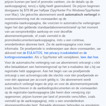
prijzen kunnen per land of promotie variëren, zie de details op de
aankooppagina), tenzij u tijdig heeft geannuleerd. De prijzen beginnen
doorgaans bij
$79.98
per halfjaar (SpyHunter Pro Windows/SpyHunter
voor Mac). Uw gekochte abonnement wordt
automatisch verlengd
in
overeenstemming met de voorwaarden op de
registratie-/aankooppagina, die voorzien in automatische verlengingen
tegen het dan geldende standaardabonnementstarief op het moment
van uw oorspronkelijke aankoop en voor dezelfde
abonnementsperiode, of zoals vermeld in de
promotiedocumenten/aankooppagina, mits u een continue,
ononderbroken abonnee bent. Zie de aankooppagina voor meer
informatie. De proefperiode is onderworpen aan deze voorwaarden, uw
akkoord met
de EULA/TOS
,
het privacy-/cookiebeleid
en
de
kortingsvoorwaarden
. Als u SpyHunter wilt verwijderen,
lees dan hoe
.
Voor de automatische verlenging van uw abonnement ontvangt u vóór
elke betaaldatum een herinneringsmail op het e-mailadres dat u bij uw
registratie hebt opgegeven. Aan het begin van uw proefperiode
ontvangt u een activeringscode die slechts voor één proefperiode en
voor één apparaat per account geldig is. Uw abonnement wordt
automatisch verlengd tegen de prijs en voor de abonnementsperiode
zoals beschreven in de aanbiedingsdocumenten en de voorwaarden
op de registratie-/aankooppagina (die hierin door verwijzing zijn
opgenomen; prijzen kunnen per land of promotie verschillen, zoals
vermeld op de aankooppagina), mits u een ononderbroken
abonnementhouder bent. Betaalde abonnees behouden na annulering