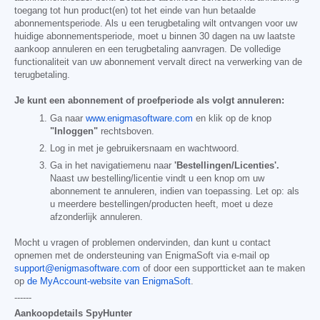
toegang tot hun product(en) tot het einde van hun betaalde
abonnementsperiode. Als u een terugbetaling wilt ontvangen voor uw
huidige abonnementsperiode, moet u binnen 30 dagen na uw laatste
aankoop annuleren en een terugbetaling aanvragen. De volledige
functionaliteit van uw abonnement vervalt direct na verwerking van de
terugbetaling.
Je kunt een abonnement of proefperiode als volgt annuleren:
Ga naar
www.enigmasoftware.com
en klik op de knop
"Inloggen"
rechtsboven.
Log in met je gebruikersnaam en wachtwoord.
Ga in het navigatiemenu naar
'Bestellingen/Licenties'.
Naast uw bestelling/licentie vindt u een knop om uw
abonnement te annuleren, indien van toepassing. Let op: als
u meerdere bestellingen/producten heeft, moet u deze
afzonderlijk annuleren.
Mocht u vragen of problemen ondervinden, dan kunt u contact
opnemen met de ondersteuning van EnigmaSoft via e-mail op
support@enigmasoftware.com
of door een supportticket aan te maken
op
de MyAccount-website van EnigmaSoft
.
------
Aankoopdetails SpyHunter