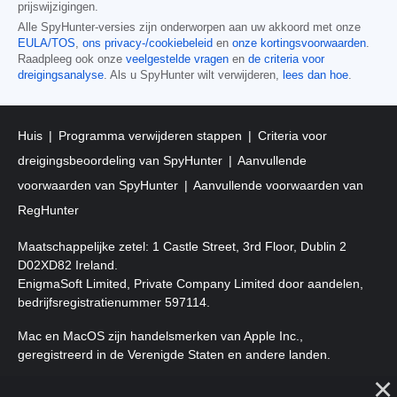
prijswijzigingen.
Alle SpyHunter-versies zijn onderworpen aan uw akkoord met onze
EULA/TOS
,
ons privacy-/cookiebeleid
en
onze kortingsvoorwaarden
.
Raadpleeg ook onze
veelgestelde vragen
en
de criteria voor
dreigingsanalyse
. Als u SpyHunter wilt verwijderen,
lees dan hoe
.
Huis
Programma verwijderen stappen
Criteria voor
dreigingsbeoordeling van SpyHunter
Aanvullende
voorwaarden van SpyHunter
Aanvullende voorwaarden van
RegHunter
Maatschappelijke zetel: 1 Castle Street, 3rd Floor, Dublin 2
D02XD82 Ireland.
EnigmaSoft Limited, Private Company Limited door aandelen,
bedrijfsregistratienummer 597114.
Mac en MacOS zijn handelsmerken van Apple Inc.,
geregistreerd in de Verenigde Staten en andere landen.
Copyright 2016-
2026
. EnigmaSoft Ltd. Alle rechten