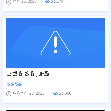
జూన్ 26, 2023
21,174
ఎపోర్నర్.కామ్
సమస్య
ఏప్రిల్ 23, 2025
20,660