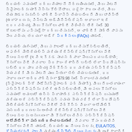
ట్రయల్ సమయంలో రద్దు చేయాలని నిర్ణయించుకుంటే, మీరు వెంటనే
స్పైహంటర్‌కు యాక్సెస్‌ను కోల్పోతారు. ఏదైనా కారణం చేత, మీరు
చేయకూడదనుకున్న ఛార్జీ ప్రాసెస్ చేయబడిందని మీరు భావిస్తే
(ఉదాహరణకు, సిస్టమ్ అడ్మినిస్ట్రేషన్ ఆధారంగా ఇది
జరగవచ్చు), మీరు కొనుగోలు ఛార్జీ విధించిన తేదీ నుండి 30
రోజులలోపు ఎప్పుడైనా రద్దు చేసుకుని, ఆ ఛార్జీకి పూర్తి వాపసు
పొందవచ్చు. తరచుగా అడిగే
ప్రశ్నలు (FAQs)
చూడండి.
ట్రయల్ ముగింపులో, మీరు సకాలంలో రద్దు చేసుకోనట్లయితే,
ఆఫరింగ్ మెటీరియల్స్ మరియు రిజిస్ట్రేషన్/కొనుగోలు పేజీ
నిబంధనలలో (ఇవి ఇక్కడ సూచన ద్వారా పొందుపరచబడ్డాయి;
కొనుగోలు పేజీ వివరాల ప్రకారం దేశాన్ని బట్టి లేదా ప్రమోషన్‌ను
బట్టి ధర మారవచ్చు) పేర్కొన్న ధర మరియు సబ్‌స్క్రిప్షన్
వ్యవధికి మీకు వెంటనే ముందస్తుగా బిల్ చేయబడుతుంది. ధర
సాధారణంగా అర్ధవార్షికంగా
$79.98
నుండి ప్రారంభమవుతుంది
(స్పైహంటర్ ప్రో విండోస్/స్పైహంటర్ ఫర్ మ్యాక్). మీరు నిరంతరాయంగా
సబ్‌స్క్రిప్షన్‌ను కలిగి ఉన్నట్లయితే, మీ అసలు కొనుగోలు
సమయంలో అమలులో ఉన్న ప్రామాణిక సబ్‌స్క్రిప్షన్ రుసుముతో
మరియు అదే సబ్‌స్క్రిప్షన్ సమయ వ్యవధికి లేదా ప్రమోషన్
మెటీరియల్స్/కొనుగోలు పేజీలో పేర్కొన్న విధంగా ఆటోమేటిక్
పునరుద్ధరణలను అందించే రిజిస్ట్రేషన్/కొనుగోలు పేజీ
నిబంధనలకు అనుగుణంగా మీ కొనుగోలు చేసిన సబ్‌స్క్రిప్షన్
ఆటోమేటిక్‌గా పునరుద్ధరించబడుతుంది
. వివరాల కోసం దయచేసి
కొనుగోలు పేజీని చూడండి. ట్రయల్ ఈ నిబంధనలకు,
EULA/TOS
,
గోప్యత/కుకీ పాలసీ
మరియు
డిస్కౌంట్ నిబంధనలకు
మీ అంగీకారానికి