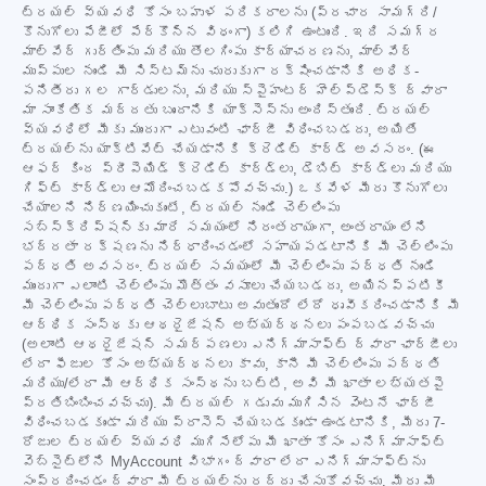
ట్రయల్ వ్యవధి కోసం బహుళ పరికరాలను (ప్రచార సామగ్రి/
కొనుగోలు పేజీలో పేర్కొన్న విధంగా) కలిగి ఉంటుంది. ఇది సమగ్ర
మాల్వేర్ గుర్తింపు మరియు తొలగింపు కార్యాచరణను, మాల్వేర్
ముప్పుల నుండి మీ సిస్టమ్‌ను చురుకుగా రక్షించడానికి అధిక-
పనితీరు గల గార్డులను, మరియు స్పైహంటర్ హెల్ప్‌డెస్క్ ద్వారా
మా సాంకేతిక మద్దతు బృందానికి యాక్సెస్‌ను అందిస్తుంది. ట్రయల్
వ్యవధిలో మీకు ముందుగా ఎటువంటి ఛార్జీ విధించబడదు, అయితే
ట్రయల్‌ను యాక్టివేట్ చేయడానికి క్రెడిట్ కార్డ్ అవసరం. (ఈ
ఆఫర్ కింద ప్రీపెయిడ్ క్రెడిట్ కార్డ్‌లు, డెబిట్ కార్డ్‌లు మరియు
గిఫ్ట్ కార్డ్‌లు ఆమోదించబడకపోవచ్చు.) ఒకవేళ మీరు కొనుగోలు
చేయాలని నిర్ణయించుకుంటే, ట్రయల్ నుండి చెల్లింపు
సబ్‌స్క్రిప్షన్‌కు మారే సమయంలో నిరంతరాయంగా, అంతరాయం లేని
భద్రతా రక్షణను నిర్ధారించడంలో సహాయపడటానికి మీ చెల్లింపు
పద్ధతి అవసరం. ట్రయల్ సమయంలో మీ చెల్లింపు పద్ధతి నుండి
ముందుగా ఎలాంటి చెల్లింపు మొత్తం వసూలు చేయబడదు, అయినప్పటికీ
మీ చెల్లింపు పద్ధతి చెల్లుబాటు అవుతుందో లేదో ధృవీకరించడానికి మీ
ఆర్థిక సంస్థకు ఆథరైజేషన్ అభ్యర్థనలు పంపబడవచ్చు
(అలాంటి ఆథరైజేషన్ సమర్పణలు ఎనిగ్మాసాఫ్ట్ ద్వారా ఛార్జీలు
లేదా ఫీజుల కోసం అభ్యర్థనలు కావు, కానీ మీ చెల్లింపు పద్ధతి
మరియు/లేదా మీ ఆర్థిక సంస్థను బట్టి, అవి మీ ఖాతా లభ్యతపై
ప్రతిబింబించవచ్చు). మీ ట్రయల్ గడువు ముగిసిన వెంటనే ఛార్జీ
విధించబడకుండా మరియు ప్రాసెస్ చేయబడకుండా ఉండటానికి, మీరు 7-
రోజుల ట్రయల్ వ్యవధి ముగిసేలోపు మీ ఖాతా కోసం ఎనిగ్మాసాఫ్ట్
వెబ్‌సైట్‌లోని MyAccount విభాగం ద్వారా లేదా ఎనిగ్మాసాఫ్ట్‌ను
సంప్రదించడం ద్వారా మీ ట్రయల్‌ను రద్దు చేసుకోవచ్చు. మీరు మీ