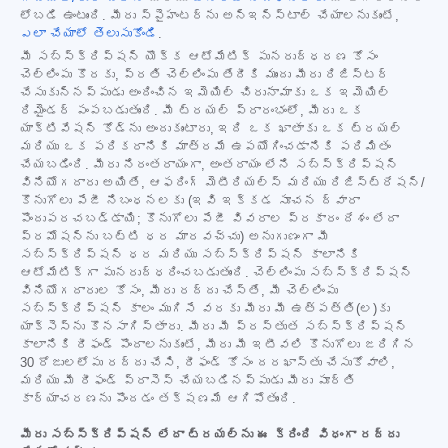
లోబడి ఉంటుంది. మీరు స్పైహంటర్‌ను అన్‌ఇన్‌స్టాల్ చేయాలనుకుంటే,
ఎలా చేయాలో తెలుసుకోండి
.
మీ సబ్‌స్క్రిప్షన్ యొక్క ఆటోమేటిక్ పునరుద్ధరణ కోసం
చెల్లింపు కొరకు, ప్రతి చెల్లింపు తేదీకి ముందు మీరు రిజిస్టర్
చేసుకున్నప్పుడు అందించిన ఇమెయిల్ చిరునామాకు ఒక ఇమెయిల్
రిమైండర్ పంపబడుతుంది. మీ ట్రయల్ ప్రారంభంలో, మీరు ఒక
యాక్టివేషన్ కోడ్‌ను అందుకుంటారు, ఇది ఒక ఖాతాకు ఒక ట్రయల్
మరియు ఒక పరికరానికి మాత్రమే ఉపయోగించడానికి పరిమితం
చేయబడింది. మీరు నిరంతరాయంగా, అంతరాయం లేని సబ్‌స్క్రిప్షన్
వినియోగదారు అయితే, ఆఫరింగ్ మెటీరియల్స్ మరియు రిజిస్ట్రేషన్/
కొనుగోలు పేజీ నిబంధనలకు (ఇవి ఇక్కడ సూచన ద్వారా
పొందుపరచబడ్డాయి; కొనుగోలు పేజీ వివరాల ప్రకారం దేశం లేదా
ప్రమోషన్‌ను బట్టి ధర మారవచ్చు) అనుగుణంగా మీ
సబ్‌స్క్రిప్షన్ ధర మరియు సబ్‌స్క్రిప్షన్ కాలానికి
ఆటోమేటిక్‌గా పునరుద్ధరించబడుతుంది. చెల్లింపు సబ్‌స్క్రిప్షన్
వినియోగదారుల కోసం, మీరు రద్దు చేస్తే, మీ చెల్లింపు
సబ్‌స్క్రిప్షన్ కాలం ముగిసే వరకు మీరు మీ ఉత్పత్తి(ల)కు
యాక్సెస్‌ను కొనసాగిస్తారు. మీరు మీ ప్రస్తుత సబ్‌స్క్రిప్షన్
కాలానికి రీఫండ్ పొందాలనుకుంటే, మీరు మీ ఇటీవలి కొనుగోలు జరిగిన
30 రోజులలోపు రద్దు చేసి, రీఫండ్ కోసం దరఖాస్తు చేసుకోవాలి,
మరియు మీ రీఫండ్ ప్రాసెస్ చేయబడినప్పుడు మీరు పూర్తి
కార్యాచరణను పొందడం తక్షణమే ఆగిపోతుంది.
మీరు సబ్‌స్క్రిప్షన్ లేదా ట్రయల్‌ను ఈ క్రింది విధంగా రద్దు