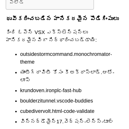
పేలోడ్
ధృవీకరించబడిన హానికరమైన పొడిగింపులు
కింది ఓపెన్ VSX ఎక్స్టెన్షన్‌లు
హానికరమైనవిగా నిర్ధారించబడ్డాయి:
outsidestormcommand.monochromator-
theme
యాంటీగ్రావిటీ కోసం కీఅక్రాస్లాడ్.ఆటో-
లూప్
krundoven.ironplc-fast-hub
boulderzitunnel.vscode-buddies
cubedivervolt.html-code-validate
విన్నర్‌డొమైన్17.వెర్షన్-లెన్స్-టూల్