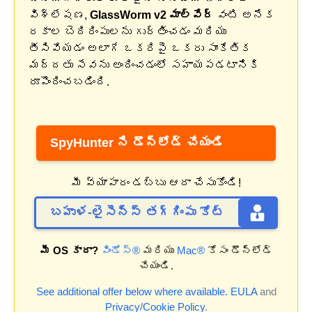
విశ్లేషణ,
GlassWorm v2 మాల్వేర్
వంటి అనేక
రకాల బెదిరింపులను గుర్తించడం మరియు
తీసివేయడం అలాగే ఒకరిపై ఒకరు సాంకేతిక
మద్దతు సేవను అందించడంలో సహాయపడటానికి
రూపొందించబడింది.
SpyHunter ని డౌన్‌లోడ్ చేయండి
మీ వ్యాపారం డబ్బు ఆదా చేసుకోండి!
బహుళ-లైసెన్స్ తగ్గింపు కోట్
మీ OS కాదా?
విండోస్®
మరియు
Mac®
కోసం డౌన్‌లోడ్
చేయండి.
See additional offer below where available.
EULA
and
Privacy/Cookie Policy
.