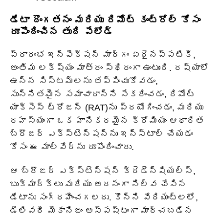
డేటా దొంగతనం మరియు రిమోట్ కంట్రోల్ కోసం
రూపొందించిన తుది పేలోడ్
ప్రారంభ ఇన్ఫెక్షన్ మార్గం ఏదైనప్పటికీ,
అంతిమ లక్ష్యం మాత్రం స్థిరంగా ఉంటుంది. రష్యాలో
ఉన్న సిస్టమ్‌లను తప్పించుకోవడం,
సున్నితమైన సమాచారాన్ని సేకరించడం, రిమోట్
యాక్సెస్ ట్రోజన్ (RAT)ను ప్రయోగించడం, మరియు
రహస్యంగా ఒక హానికరమైన క్రోమియం ఆధారిత
బ్రౌజర్ ఎక్స్‌టెన్షన్‌ను ఇన్‌స్టాల్ చేయడం
కోసం ఈ మాల్వేర్‌ను రూపొందించారు.
ఆ బ్రౌజర్ ఎక్స్‌టెన్షన్ క్రెడెన్షియల్స్,
బుక్‌మార్క్‌లు మరియు అదనంగా నిల్వ చేసిన
డేటాను సంగ్రహించగలదు. కొన్ని వేరియంట్‌లలో,
డెలివరీ మెకానిజం అస్పష్టంగా మార్చబడిన