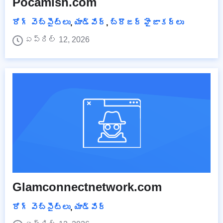
Pocamish.com
రోగ్ వెబ్‌సైట్‌లు
,
యాడ్వేర్
,
బ్రౌజర్ హైజాకర్లు
ఏప్రిల్ 12, 2026
Glamconnectnetwork.com
రోగ్ వెబ్‌సైట్‌లు
,
యాడ్వేర్