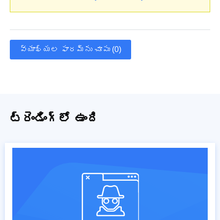
వ్యాఖ్యల ఫారమ్‌ను చూపు (0)
ట్రెండింగ్‌లో ఉంది