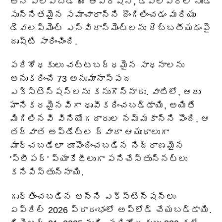
అని పిలవబడే ఈ ఆపరేషన్, డెవలపర్‌ల నుండి
సున్నితమైన సమాచారాన్ని దొంగిలించడం మరియు
డెవలప్‌మెంట్ ఎన్విరాన్‌మెంట్‌లను దెబ్బతీయడంపై
దృష్టి సారించింది.
పరిశోధకులు చట్టబద్ధమైన సాధనాలను
అనుకరించే 73 అనుమానాస్పద
ఎక్స్‌టెన్షన్‌లను కనుగొన్నారు. వాటిలో, ఆరు
హానికరమైనవిగా ధృవీకరించబడ్డాయి, అయితే
మిగిలినవి వినియోగదారుల నమ్మకాన్ని పొంది, ఆ
తర్వాత అప్‌డేట్‌ల ద్వారా ఆయుధాలుగా
మార్చబడేలా రూపొందించబడిన నిద్రాణమైన
'స్లీపర్' ప్యాకేజీలుగా పనిచేస్తున్నట్లు
కనిపిస్తున్నాయి.
గుర్తించబడిన అన్ని ఎక్స్‌టెన్షన్‌లు
ఏప్రిల్ 2026 ప్రారంభంలో అప్‌లోడ్ చేయబడ్డాయి.