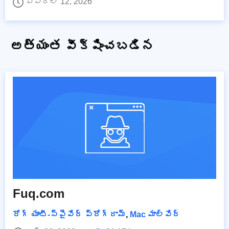
ఏప్రిల్ 12, 2026
అత్యంత వీక్షించబడిన
Fuq.com
రోగ్ యాంటీ-స్పైవేర్ ప్రోగ్రామ్
,
Mac మాల్వేర్