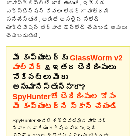
జావాస్క్రిప్ట్‌లో దాగి ఉంటుంది, ఇక్కడ
ఎక్స్‌టెన్షన్ కేవలం లోడర్‌గా మాత్రమే
పనిచేస్తుంది, అయితే అసలైన పేలోడ్
యాక్టివేషన్ తర్వాత డౌన్‌లోడ్ చేయబడి అమలు
చేయబడుతుంది.
మీ కంప్యూటర్‌కు
GlassWorm v2
మాల్వేర్
& ఇతర బెదిరింపులు
సోకినట్లు మీరు
అనుమానిస్తున్నారా?
SpyHunterతో బెదిరింపుల కోసం
మీ కంప్యూటర్‌ని స్కాన్ చేయండి
SpyHunter అనేది శక్తివంతమైన మాల్వేర్
నివారణ మరియు రక్షణ సాధనం, ఇది
వినియోగదారులకు లోతైన సిస్టమ్ భద్రతా