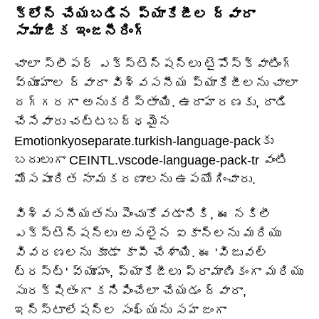
క్లోన్ చేయబడిన ప్యాకేజీల ద్వారా
సామాజిక ఇంజనీరింగ్
చాలా స్లీపర్ ఎక్స్‌టెన్షన్‌లు టైపోస్క్వాటింగ్
వ్యూహాల ద్వారా విశ్వసనీయ ప్యాకేజీలను చాలా
దగ్గరగా అనుకరిస్తాయి. ఉదాహరణకు, దాడి
చేసేవారు చట్టబద్ధమైన
Emotionkyoseparate.turkish-language-packకు
బదులుగా CEINTL.vscode-language-pack-tr వంటి
మోసపూరిత నామకరణాలను ఉపయోగించారు.
విశ్వసనీయతను పెంచుకోవడానికి, ఈ నకిలీ
ఎక్స్‌టెన్షన్‌లు అసలైన ఐకాన్‌లను మరియు
వివరణలను కూడా కాపీ చేశాయి. ఈ 'విజువల్
ట్రస్ట్' వ్యూహం, ప్యాకేజీలు ప్రామాణికంగా మరియు
సురక్షితంగా కనిపించేలా చేయడం ద్వారా,
ఇన్‌స్టాలేషన్‌ల సంఖ్యను సహజంగా