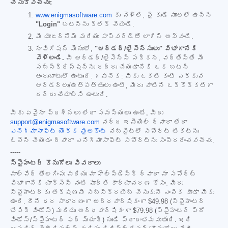
చేసుకోవచ్చు:
www.enigmasoftware.com
కు వెళ్లి, పై కుడి మూలలో ఉన్న
"Login"
బటన్‌ను క్లిక్ చేయండి.
మీ యూజర్‌నేమ్ మరియు పాస్‌వర్డ్‌తో లాగిన్ అవ్వండి.
నావిగేషన్ మెనూలో,
"ఆర్డర్/లైసెన్సులు" విభాగానికి
వెళ్లండి.
మీ ఆర్డర్/లైసెన్స్ పక్కన, వర్తిస్తే మీ
సబ్‌స్క్రిప్షన్‌ను రద్దు చేయడానికి ఒక బటన్
అందుబాటులో ఉంటుంది. గమనిక: మీకు ఒకటి కంటే ఎక్కువ
ఆర్డర్‌లు/ఉత్పత్తులు ఉంటే, మీరు వాటిని ఒక్కొక్కటిగా
రద్దు చేయాల్సి ఉంటుంది.
మీకు ఏవైనా ప్రశ్నలు లేదా సమస్యలు ఉంటే, మీరు
support@enigmasoftware.com
వద్ద ఇమెయిల్ ద్వారా లేదా
ఎనిగ్మాసాఫ్ట్ యొక్క మైఅకౌంట్
వెబ్‌సైట్‌లో సపోర్ట్ టికెట్‌ను
ఓపెన్ చేయడం ద్వారా ఎనిగ్మాసాఫ్ట్ సపోర్ట్‌ను సంప్రదించవచ్చు.
-----
స్పైహంటర్ కొనుగోలు వివరాలు
మాల్‌వేర్ తొలగింపు మరియు మా హెల్ప్‌డెస్క్ ద్వారా మా సపోర్ట్
విభాగానికి యాక్సెస్ వంటి పూర్తి కార్యాచరణ కోసం, మీరు
స్పైహంటర్‌కు తక్షణమే సబ్‌స్క్రయిబ్ చేసుకునే ఎంపిక కూడా మీకు
ఉంది. దీని ధర సాధారణంగా అర్ధవార్షికంగా
$49.98
(స్పైహంటర్
బేసిక్ విండోస్) మరియు అర్ధవార్షికంగా
$79.98
(స్పైహంటర్ ప్రో
విండోస్/స్పైహంటర్ ఫర్ మ్యాక్) నుండి ప్రారంభమవుతుంది. ఇది