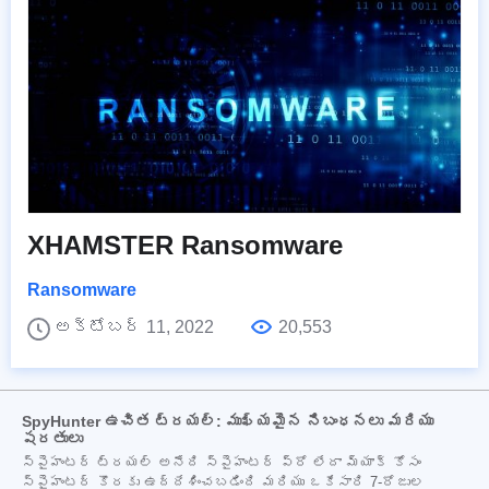
XHAMSTER Ransomware
Ransomware
అక్టోబర్ 11, 2022
20,553
SpyHunter ఉచిత ట్రయల్: ముఖ్యమైన నిబంధనలు మరియు
షరతులు
స్పైహంటర్ ట్రయల్ అనేది స్పైహంటర్ ప్రో లేదా మ్యాక్ కోసం
స్పైహంటర్ కొరకు ఉద్దేశించబడింది మరియు ఒకేసారి 7-రోజుల