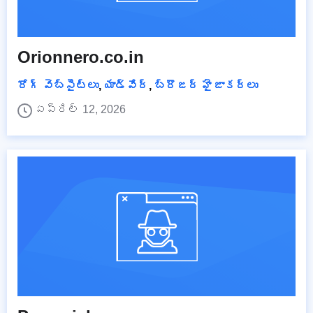
Orionnero.co.in
రోగ్ వెబ్‌సైట్‌లు
,
యాడ్వేర్
,
బ్రౌజర్ హైజాకర్లు
ఏప్రిల్ 12, 2026