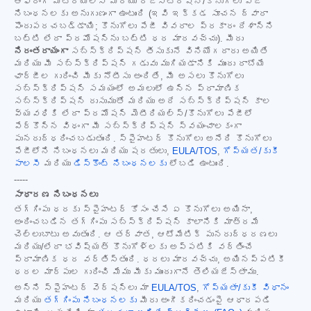
ఆఫరింగ్ మెటీరియల్స్ మరియు రిజిస్ట్రేషన్/కొనుగోలు పేజీ
నిబంధనలకు అనుగుణంగా ఉంటుంది (ఇవి ఇక్కడ సూచన ద్వారా
పొందుపరచబడ్డాయి; కొనుగోలు పేజీ వివరాల ప్రకారం దేశాన్ని
బట్టి లేదా ప్రమోషన్‌ను బట్టి ధర మారవచ్చు). మీరు
నిరంతరాయంగా
సబ్‌స్క్రిప్షన్ తీసుకునే వినియోగదారు అయితే
మరియు మీ సబ్‌స్క్రిప్షన్ గడువు ముగియడానికి ముందు రాబోయే
ఛార్జీల గురించి మీకు నోటీసు అందితే, మీ అసలు కొనుగోలు
సబ్‌స్క్రిప్షన్ సమయంలో అమలులో ఉన్న ప్రామాణిక
సబ్‌స్క్రిప్షన్ రుసుముతో మరియు అదే సబ్‌స్క్రిప్షన్ కాల
వ్యవధికి లేదా ప్రమోషన్ మెటీరియల్స్/కొనుగోలు పేజీలో
పేర్కొన్న విధంగా మీ సబ్‌స్క్రిప్షన్ స్వయంచాలకంగా
పునరుద్ధరించబడుతుంది. స్పైహంటర్ కొనుగోలు అనేది కొనుగోలు
పేజీలోని నిబంధనలు మరియు షరతులు,
EULA/TOS
,
గోప్యత/కుకీ
పాలసీ
మరియు
డిస్కౌంట్ నిబంధనలకు
లోబడి ఉంటుంది.
-----
సాధారణ నిబంధనలు
తగ్గింపు ధరకు స్పైహంటర్ కోసం చేసే ఏ కొనుగోలు అయినా,
అందించబడిన తగ్గింపు సబ్‌స్క్రిప్షన్ కాలానికి మాత్రమే
చెల్లుబాటు అవుతుంది. ఆ తర్వాత, ఆటోమేటిక్ పునరుద్ధరణలు
మరియు/లేదా భవిష్యత్ కొనుగోళ్లకు అప్పటికి వర్తించే
ప్రామాణిక ధర వర్తిస్తుంది. ధరలు మారవచ్చు, అయినప్పటికీ
ధరల మార్పుల గురించి మేము మీకు ముందుగానే తెలియజేస్తాము.
అన్ని స్పైహంటర్ వెర్షన్‌లు మా
EULA/TOS
,
గోప్యతా/కుకీ విధానం
మరియు
తగ్గింపు నిబంధనలకు
మీరు అంగీకరించడంపై ఆధారపడి