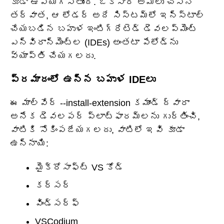
కూడా ఉపయోగిస్తుంది. ఒకసారి అమలు చేసిన
తర్వాత, ఆ లోడర్ అదే సిస్టమ్‌లో ఇన్‌స్టాల్
చేయబడిన బహుళ ఇంటిగ్రేటెడ్ డెవలప్‌మెంట్
ఎన్విరాన్‌మెంట్‌ల (IDEs) అంతటా పేలోడ్‌ను
వ్యాప్తి చేయగలదు.
ప్రమాదంలో ఉన్న బహుళ IDEలు
ఈ మాల్వేర్ --install-extension కమాండ్ ద్వారా
అనేక డెవలపర్ ప్లాట్‌ఫారమ్‌లను గుర్తించి,
వాటికి సోకింపజేయగలదు, వాటిలో ఇవి కూడా
ఉన్నాయి:
మైక్రోసాఫ్ట్ VS కోడ్
కర్సర్
విండ్‌సర్ఫ్
VSCodium