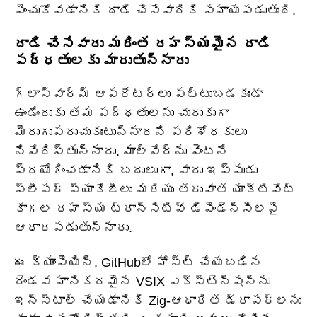
పెంచుకోవడానికి దాడి చేసేవారికి సహాయపడుతుంది.
దాడి చేసేవారు మరింత రహస్యమైన దాడి
పద్ధతులకు మారుతున్నారు
గ్లాస్‌వార్మ్ ఆపరేటర్లు పట్టుబడకుండా
ఉండేందుకు తమ పద్ధతులను చురుకుగా
మెరుగుపరుచుకుంటున్నారని పరిశోధకులు
నివేదిస్తున్నారు. మాల్‌వేర్‌ను వెంటనే
ప్రయోగించడానికి బదులుగా, వారు ఇప్పుడు
స్లీపర్ ప్యాకేజీలు మరియు తరువాత యాక్టివేట్
కాగల రహస్య ట్రాన్సిటివ్ డిపెండెన్సీలపై
ఆధారపడుతున్నారు.
ఈ క్యాంపెయిన్, GitHubలో హోస్ట్ చేయబడిన
రెండవ హానికరమైన VSIX ఎక్స్‌టెన్షన్‌ను
ఇన్‌స్టాల్ చేయడానికి Zig-ఆధారిత డ్రాపర్‌లను