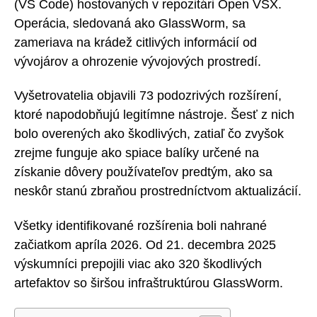
(VS Code) hostovaných v repozitári Open VSX.
Operácia, sledovaná ako GlassWorm, sa
zameriava na krádež citlivých informácií od
vývojárov a ohrozenie vývojových prostredí.
Vyšetrovatelia objavili 73 podozrivých rozšírení,
ktoré napodobňujú legitímne nástroje. Šesť z nich
bolo overených ako škodlivých, zatiaľ čo zvyšok
zrejme funguje ako spiace balíky určené na
získanie dôvery používateľov predtým, ako sa
neskôr stanú zbraňou prostredníctvom aktualizácií.
Všetky identifikované rozšírenia boli nahrané
začiatkom apríla 2026. Od 21. decembra 2025
výskumníci prepojili viac ako 320 škodlivých
artefaktov so širšou infraštruktúrou GlassWorm.