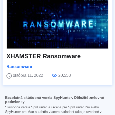
XHAMSTER Ransomware
Ransomware
októbra 11, 2022
20,553
Bezplatná skúšobná verzia SpyHunter: Dôležité zmluvné
podmienky
Skúšobná verzia SpyHunter je určená pre SpyHunter Pro alebo
SpyHunter pre Mac a zahŕňa viacero zariadení (ako je uvedené v