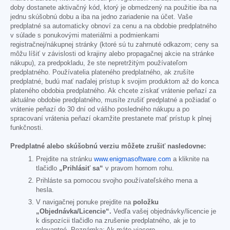
doby dostanete aktivačný kód, ktorý je obmedzený na použitie iba na
jednu skúšobnú dobu a iba na jedno zariadenie na účet. Vaše
predplatné sa automaticky obnoví za cenu a na obdobie predplatného
v súlade s ponukovými materiálmi a podmienkami
registračnej/nákupnej stránky (ktoré sú tu zahrnuté odkazom; ceny sa
môžu líšiť v závislosti od krajiny alebo propagačnej akcie na stránke
nákupu), za predpokladu, že ste nepretržitým používateľom
predplatného. Používatelia plateného predplatného, ak zrušíte
predplatné, budú mať naďalej prístup k svojim produktom až do konca
plateného obdobia predplatného. Ak chcete získať vrátenie peňazí za
aktuálne obdobie predplatného, musíte zrušiť predplatné a požiadať o
vrátenie peňazí do 30 dní od vášho posledného nákupu a po
spracovaní vrátenia peňazí okamžite prestanete mať prístup k plnej
funkčnosti.
Predplatné alebo skúšobnú verziu môžete zrušiť nasledovne:
Prejdite na stránku
www.enigmasoftware.com
a kliknite na
tlačidlo
„Prihlásiť sa“
v pravom hornom rohu.
Prihláste sa pomocou svojho používateľského mena a
hesla.
V navigačnej ponuke prejdite na
položku
„Objednávka/Licencie“.
Vedľa vašej objednávky/licencie je
k dispozícii tlačidlo na zrušenie predplatného, ak je to