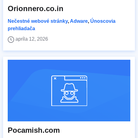
Orionnero.co.in
Nečestné webové stránky
,
Adware
,
Únoscovia
prehliadača
apríla 12, 2026
Pocamish.com