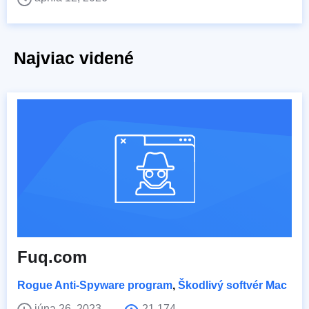
Najviac videné
Fuq.com
Rogue Anti-Spyware program
,
Škodlivý softvér Mac
júna 26, 2023
21,174