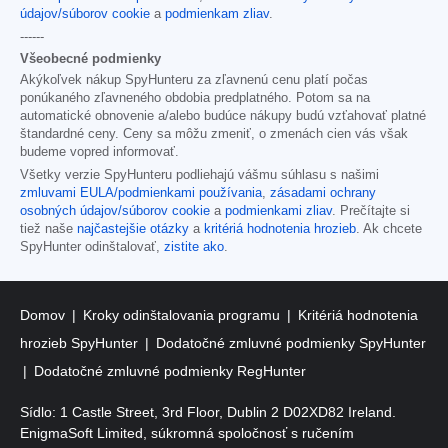
údajov/súborov cookie
a
podmienkam zliav
.
------
Všeobecné podmienky
Akýkoľvek nákup SpyHunteru za zľavnenú cenu platí počas
ponúkaného zľavneného obdobia predplatného. Potom sa na
automatické obnovenie a/alebo budúce nákupy budú vzťahovať platné
štandardné ceny. Ceny sa môžu zmeniť, o zmenách cien vás však
budeme vopred informovať.
Všetky verzie SpyHunteru podliehajú vášmu súhlasu s našimi
zmluvami EULA/podmienkami používania
,
zásadami ochrany
osobných údajov/súborov cookie
a
podmienkami zliav
. Prečítajte si
tiež naše
najčastejšie otázky
a
kritériá hodnotenia hrozieb
. Ak chcete
SpyHunter odinštalovať,
zistite ako
.
Domov
Kroky odinštalovania programu
Kritériá hodnotenia
hrozieb SpyHunter
Dodatočné zmluvné podmienky SpyHunter
Dodatočné zmluvné podmienky RegHunter
Sídlo: 1 Castle Street, 3rd Floor, Dublin 2 D02XD82 Ireland.
EnigmaSoft Limited, súkromná spoločnosť s ručením