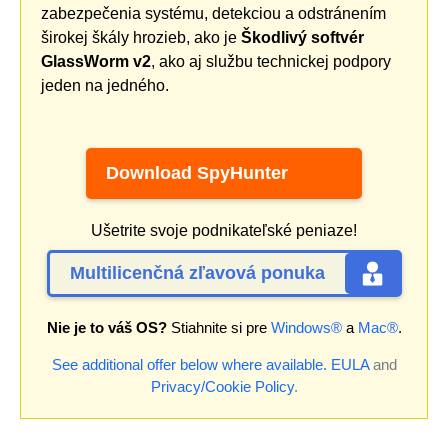
zabezpečenia systému, detekciou a odstránením
širokej škály hrozieb, ako je
Škodlivý softvér
GlassWorm v2
, ako aj službu technickej podpory
jeden na jedného.
Download SpyHunter
Ušetrite svoje podnikateľské peniaze!
Multilicenčná zľavová ponuka
Nie je to váš OS?
Stiahnite si pre
Windows®
a
Mac®
.
See additional offer below where available.
EULA
and
Privacy/Cookie Policy
.