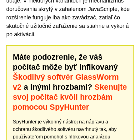
údaje. V niektorých variantoch je mechanizmus
doručovania skrytý v zahalenom JavaScripte, kde
rozšírenie funguje iba ako zavádzač, zatiaľ čo
skutočné užitočné zaťaženie sa stiahne a vykoná
po aktivácii.
Máte podozrenie, že váš
počítač môže byť infikovaný
Škodlivý softvér GlassWorm
v2
a inými hrozbami?
Skenujte
svoj počítač kvôli hrozbám
pomocou SpyHunter
SpyHunter je výkonný nástroj na nápravu a
ochranu škodlivého softvéru navrhnutý tak, aby
používateľom pomohol s hĺbkovou analýzou