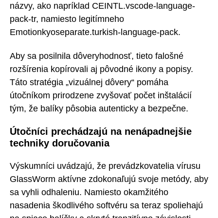
názvy, ako napríklad CEINTL.vscode-language-
pack-tr, namiesto legitímneho
Emotionkyoseparate.turkish-language-pack.
Aby sa posilnila dôveryhodnosť, tieto falošné
rozšírenia kopírovali aj pôvodné ikony a popisy.
Táto stratégia „vizuálnej dôvery“ pomáha
útočníkom prirodzene zvyšovať počet inštalácií
tým, že balíky pôsobia autenticky a bezpečne.
Útočníci prechádzajú na nenápadnejšie
techniky doručovania
Výskumníci uvádzajú, že prevádzkovatelia vírusu
GlassWorm aktívne zdokonaľujú svoje metódy, aby
sa vyhli odhaleniu. Namiesto okamžitého
nasadenia škodlivého softvéru sa teraz spoliehajú