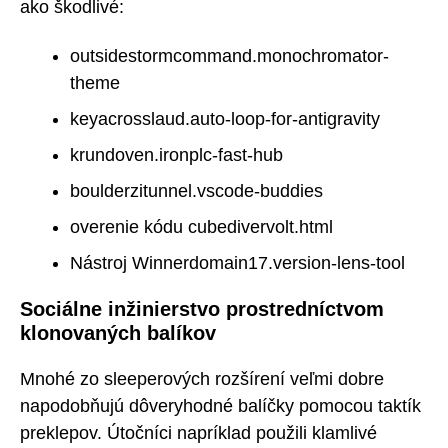
ako škodlivé:
outsidestormcommand.monochromator-
theme
keyacrosslaud.auto-loop-for-antigravity
krundoven.ironplc-fast-hub
boulderzitunnel.vscode-buddies
overenie kódu cubedivervolt.html
Nástroj Winnerdomain17.version-lens-tool
Sociálne inžinierstvo prostredníctvom
klonovaných balíkov
Mnohé zo sleeperových rozšírení veľmi dobre
napodobňujú dôveryhodné balíčky pomocou taktík
preklepov. Útočníci napríklad použili klamlivé