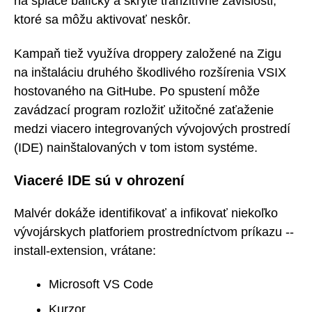
na spiace balíčky a skryté tranzitívne závislosti,
ktoré sa môžu aktivovať neskôr.
Kampaň tiež využíva droppery založené na Zigu
na inštaláciu druhého škodlivého rozšírenia VSIX
hostovaného na GitHube. Po spustení môže
zavádzací program rozložiť užitočné zaťaženie
medzi viacero integrovaných vývojových prostredí
(IDE) nainštalovaných v tom istom systéme.
Viaceré IDE sú v ohrození
Malvér dokáže identifikovať a infikovať niekoľko
vývojárskych platforiem prostredníctvom príkazu --
install-extension, vrátane:
Microsoft VS Code
Kurzor