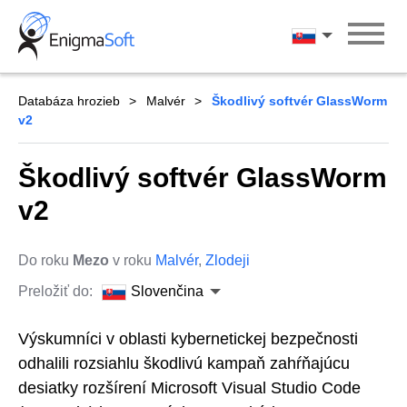
Skip
to
Slovenčina
content
Databáza hrozieb
Malvér
Škodlivý softvér GlassWorm
v2
Škodlivý softvér GlassWorm
v2
Do roku
Mezo
v roku
Malvér
,
Zlodeji
Preložiť do:
Slovenčina
Výskumníci v oblasti kybernetickej bezpečnosti
odhalili rozsiahlu škodlivú kampaň zahŕňajúcu
desiatky rozšírení Microsoft Visual Studio Code