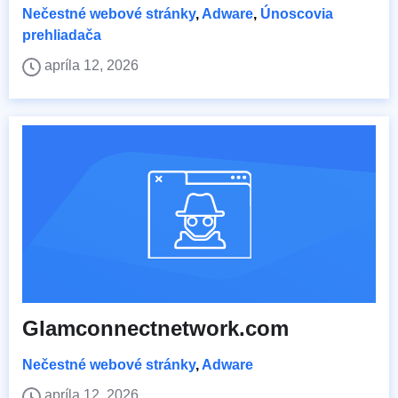
Nečestné webové stránky
,
Adware
,
Únoscovia
prehliadača
apríla 12, 2026
Glamconnectnetwork.com
Nečestné webové stránky
,
Adware
apríla 12, 2026