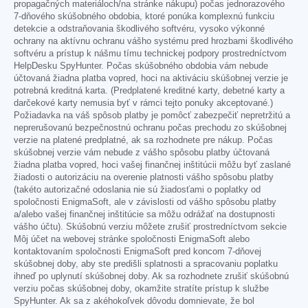
propagačných materiáloch/na stránke nákupu) počas jednorazového
7-dňového skúšobného obdobia, ktoré ponúka komplexnú funkciu
detekcie a odstraňovania škodlivého softvéru, vysoko výkonné
ochrany na aktívnu ochranu vášho systému pred hrozbami škodlivého
softvéru a prístup k nášmu tímu technickej podpory prostredníctvom
HelpDesku SpyHunter. Počas skúšobného obdobia vám nebude
účtovaná žiadna platba vopred, hoci na aktiváciu skúšobnej verzie je
potrebná kreditná karta. (Predplatené kreditné karty, debetné karty a
darčekové karty nemusia byť v rámci tejto ponuky akceptované.)
Požiadavka na váš spôsob platby je pomôcť zabezpečiť nepretržitú a
neprerušovanú bezpečnostnú ochranu počas prechodu zo skúšobnej
verzie na platené predplatné, ak sa rozhodnete pre nákup. Počas
skúšobnej verzie vám nebude z vášho spôsobu platby účtovaná
žiadna platba vopred, hoci vašej finančnej inštitúcii môžu byť zaslané
žiadosti o autorizáciu na overenie platnosti vášho spôsobu platby
(takéto autorizačné odoslania nie sú žiadosťami o poplatky od
spoločnosti EnigmaSoft, ale v závislosti od vášho spôsobu platby
a/alebo vašej finančnej inštitúcie sa môžu odrážať na dostupnosti
vášho účtu). Skúšobnú verziu môžete zrušiť prostredníctvom sekcie
Môj účet na webovej stránke spoločnosti EnigmaSoft alebo
kontaktovaním spoločnosti EnigmaSoft pred koncom 7-dňovej
skúšobnej doby, aby ste predišli splatnosti a spracovaniu poplatku
ihneď po uplynutí skúšobnej doby. Ak sa rozhodnete zrušiť skúšobnú
verziu počas skúšobnej doby, okamžite stratíte prístup k službe
SpyHunter. Ak sa z akéhokoľvek dôvodu domnievate, že bol