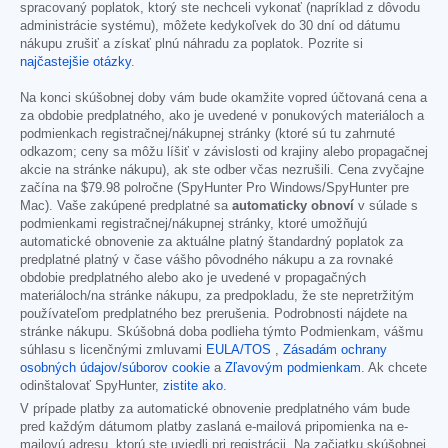
spracovaný poplatok, ktorý ste nechceli vykonať (napríklad z dôvodu
administrácie systému), môžete kedykoľvek do 30 dní od dátumu
nákupu zrušiť a získať plnú náhradu za poplatok. Pozrite si
najčastejšie otázky
.
Na konci skúšobnej doby vám bude okamžite vopred účtovaná cena a
za obdobie predplatného, ako je uvedené v ponukových materiáloch a
podmienkach registračnej/nákupnej stránky (ktoré sú tu zahrnuté
odkazom; ceny sa môžu líšiť v závislosti od krajiny alebo propagačnej
akcie na stránke nákupu), ak ste odber včas nezrušili. Cena zvyčajne
začína na
$79.98
polročne (SpyHunter Pro Windows/SpyHunter pre
Mac). Vaše zakúpené predplatné sa
automaticky obnoví
v súlade s
podmienkami registračnej/nákupnej stránky, ktoré umožňujú
automatické obnovenie za aktuálne platný štandardný poplatok za
predplatné platný v čase vášho pôvodného nákupu a za rovnaké
obdobie predplatného alebo ako je uvedené v propagačných
materiáloch/na stránke nákupu, za predpokladu, že ste nepretržitým
používateľom predplatného bez prerušenia. Podrobnosti nájdete na
stránke nákupu. Skúšobná doba podlieha týmto Podmienkam, vášmu
súhlasu s licenčnými zmluvami
EULA/TOS
,
Zásadám ochrany
osobných údajov/súborov cookie
a
Zľavovým podmienkam
. Ak chcete
odinštalovať SpyHunter,
zistite ako
.
V prípade platby za automatické obnovenie predplatného vám bude
pred každým dátumom platby zaslaná e-mailová pripomienka na e-
mailovú adresu, ktorú ste uviedli pri registrácii. Na začiatku skúšobnej