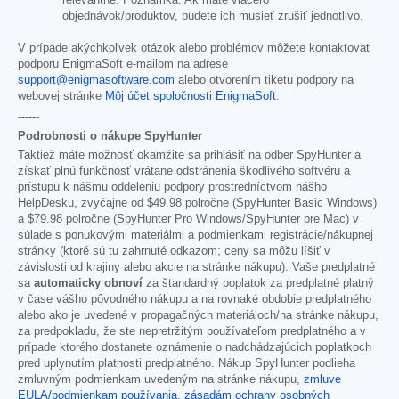
relevantné. Poznámka: Ak máte viacero
objednávok/produktov, budete ich musieť zrušiť jednotlivo.
V prípade akýchkoľvek otázok alebo problémov môžete kontaktovať
podporu EnigmaSoft e-mailom na adrese
support@enigmasoftware.com
alebo otvorením tiketu podpory na
webovej stránke
Môj účet spoločnosti EnigmaSoft
.
------
Podrobnosti o nákupe SpyHunter
Taktiež máte možnosť okamžite sa prihlásiť na odber SpyHunter a
získať plnú funkčnosť vrátane odstránenia škodlivého softvéru a
prístupu k nášmu oddeleniu podpory prostredníctvom nášho
HelpDesku, zvyčajne od
$49.98
polročne (SpyHunter Basic Windows)
a
$79.98
polročne (SpyHunter Pro Windows/SpyHunter pre Mac) v
súlade s ponukovými materiálmi a podmienkami registrácie/nákupnej
stránky (ktoré sú tu zahrnuté odkazom; ceny sa môžu líšiť v
závislosti od krajiny alebo akcie na stránke nákupu). Vaše predplatné
sa
automaticky obnoví
za štandardný poplatok za predplatné platný
v čase vášho pôvodného nákupu a na rovnaké obdobie predplatného
alebo ako je uvedené v propagačných materiáloch/na stránke nákupu,
za predpokladu, že ste nepretržitým používateľom predplatného a v
prípade ktorého dostanete oznámenie o nadchádzajúcich poplatkoch
pred uplynutím platnosti predplatného. Nákup SpyHunter podlieha
zmluvným podmienkam uvedeným na stránke nákupu,
zmluve
EULA/podmienkam používania
,
zásadám ochrany osobných