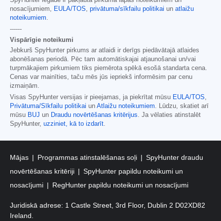
SpyHunter iegāde ir pakļauta pirkuma lapas noteikumiem un
nosacījumiem,
EULA/TOS
,
privātuma/sīkfailu politikai
un
atlaižu
noteikumiem
.
------
Vispārīgie noteikumi
Jebkurš SpyHunter pirkums ar atlaidi ir derīgs piedāvātajā atlaides
abonēšanas periodā. Pēc tam automātiskajai atjaunošanai un/vai
turpmākajiem pirkumiem tiks piemērota spēkā esošā standarta cena.
Cenas var mainīties, taču mēs jūs iepriekš informēsim par cenu
izmaiņām.
Visas SpyHunter versijas ir pieejamas, ja piekrītat mūsu
EULA/TOS
,
Privātuma/Sīkfailu politikai
un
Atlaižu noteikumiem
. Lūdzu, skatiet arī
mūsu
BUJ
un
Draudu novērtēšanas kritērijus
. Ja vēlaties atinstalēt
SpyHunter,
uzziniet, kā to izdarīt
.
Mājas
Programmas atinstalēšanas soļi
SpyHunter draudu
novērtēšanas kritēriji
SpyHunter papildu noteikumi un
nosacījumi
RegHunter papildu noteikumi un nosacījumi
Juridiskā adrese: 1 Castle Street, 3rd Floor, Dublin 2 D02XD82
Ireland.