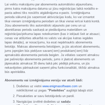
Lai veiktu maksājumu par abonementa automātisko atjaunošanu,
pirms katra maksājuma datuma uz jūsu reģistrācijas laikā norādīto e-
pasta adresi tiks nosūtīts atgādinājuma e-pasts. Izmēģinājuma
perioda sākumā jūs saņemsiet aktivizācijas kodu, ko var izmantot
tikai vienam izmēģinājuma periodam un tikai vienai ierīcei katrā kontā.
Jūsu abonements tiks automātiski atjaunots par cenu un uz
abonēšanas periodu saskaņā ar piedāvājuma materiāliem un
reģistrācijas/pirkuma lapas noteikumiem (kas ir iekļauti šeit ar atsauci;
cenas var atšķirties atkarībā no valsts vai akcijas katras iegādes
lapas detaļās), ar nosacījumu, ka esat nepārtraukts abonementa
lietotājs. Maksas abonementa lietotājiem, ja jūs atcelsiet abonementu,
jums joprojām būs piekļuve savam(-iem) produktam(-iem) līdz
apmaksātā abonementa perioda beigām. Ja vēlaties saņemt atmaksu
par pašreizējo abonementa periodu, jums ir jāatceļ abonements un
jāpiesakās atmaksai 30 dienu laikā pēc pēdējā pirkuma, un jūs
nekavējoties pārtrauksiet saņemt pilnu funkcionalitāti, tiklīdz atmaksa
būs apstrādāta.
Abonementu vai izmēģinājuma versiju var atcelt šādi:
Dodieties uz vietni
www.enigmasoftware.com
un
noklikšķiniet uz pogas
"Pieteikties"
augšējā labajā stūrī.
Piesakieties ar savu lietotājvārdu un paroli.
Navigācijas izvēlnē dodieties uz
sadaļu