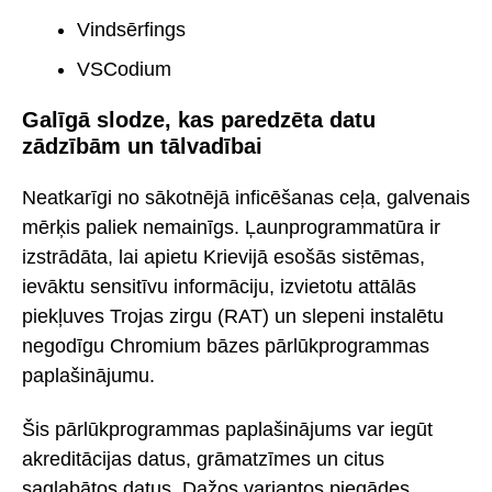
Vindsērfings
VSCodium
Galīgā slodze, kas paredzēta datu
zādzībām un tālvadībai
Neatkarīgi no sākotnējā inficēšanas ceļa, galvenais
mērķis paliek nemainīgs. Ļaunprogrammatūra ir
izstrādāta, lai apietu Krievijā esošās sistēmas,
ievāktu sensitīvu informāciju, izvietotu attālās
piekļuves Trojas zirgu (RAT) un slepeni instalētu
negodīgu Chromium bāzes pārlūkprogrammas
paplašinājumu.
Šis pārlūkprogrammas paplašinājums var iegūt
akreditācijas datus, grāmatzīmes un citus
saglabātos datus. Dažos variantos piegādes