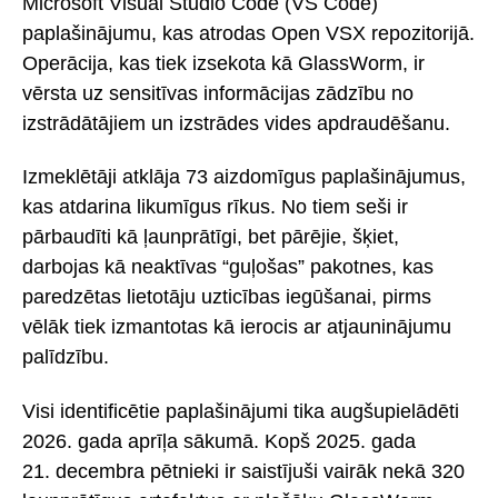
Microsoft Visual Studio Code (VS Code)
paplašinājumu, kas atrodas Open VSX repozitorijā.
Operācija, kas tiek izsekota kā GlassWorm, ir
vērsta uz sensitīvas informācijas zādzību no
izstrādātājiem un izstrādes vides apdraudēšanu.
Izmeklētāji atklāja 73 aizdomīgus paplašinājumus,
kas atdarina likumīgus rīkus. No tiem seši ir
pārbaudīti kā ļaunprātīgi, bet pārējie, šķiet,
darbojas kā neaktīvas “guļošas” pakotnes, kas
paredzētas lietotāju uzticības iegūšanai, pirms
vēlāk tiek izmantotas kā ierocis ar atjauninājumu
palīdzību.
Visi identificētie paplašinājumi tika augšupielādēti
2026. gada aprīļa sākumā. Kopš 2025. gada
21. decembra pētnieki ir saistījuši vairāk nekā 320