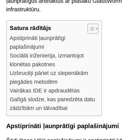
ļaunprātīgus artefaktus ar plašāku GlassWorm
infrastruktūru.
Satura rādītājs
Apstiprināti ļaunprātīgi
paplašinājumi
Sociālā inženierija, izmantojot
klonētas pakotnes
Uzbrucēji pāriet uz slepenākām
piegādes metodēm
Vairākas IDE ir apdraudētas
Galīgā slodze, kas paredzēta datu
zādzībām un tālvadībai
Apstiprināti ļaunprātīgi paplašinājumi