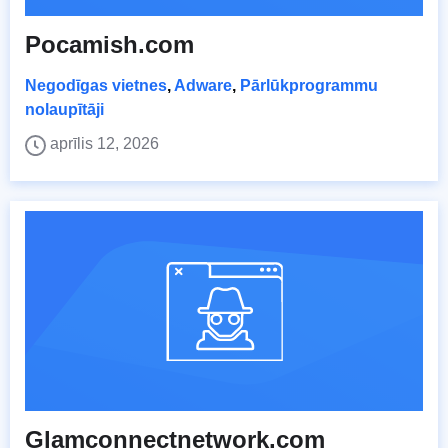
Pocamish.com
Negodīgas vietnes
,
Adware
,
Pārlūkprogrammu
nolaupītāji
aprīlis 12, 2026
Glamconnectnetwork.com