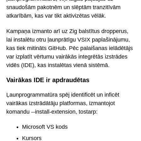
snaudošām pakotnēm un slēptām tranzitīvām
atkarībām, kas var tikt aktivizētas vēlāk.
Kampaņa izmanto arī uz Zig balstītus dropperus,
lai instalētu otru ļaunprātīgu VSIX paplašinājumu,
kas tiek mitināts GitHub. Pēc palaišanas ielādētājs
var izplatīt vērtumu vairākās integrētās izstrādes
vidēs (IDE), kas instalētas vienā sistēmā.
Vairākas IDE ir apdraudētas
Ļaunprogrammatūra spēj identificēt un inficēt
vairākas izstrādātāju platformas, izmantojot
komandu --install-extension, tostarp:
Microsoft VS kods
Kursors