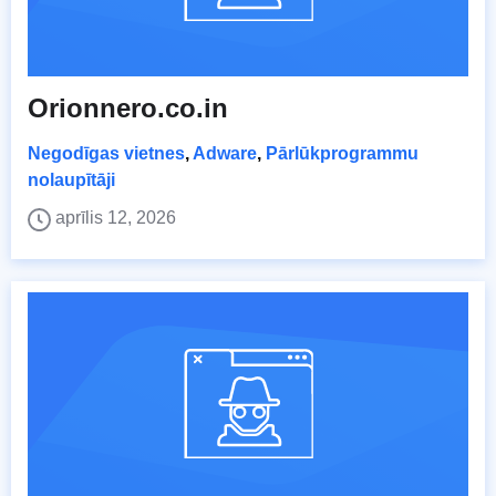
Orionnero.co.in
Negodīgas vietnes
,
Adware
,
Pārlūkprogrammu
nolaupītāji
aprīlis 12, 2026