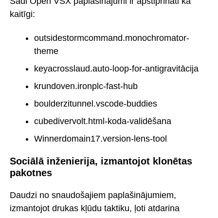
Šādi Open VSX paplašinājumi ir apstiprināti kā
kaitīgi:
outsidestormcommand.monochromator-
theme
keyacrosslaud.auto-loop-for-antigravitācija
krundoven.ironplc-fast-hub
boulderzitunnel.vscode-buddies
cubedivervolt.html-koda-validēšana
Winnerdomain17.version-lens-tool
Sociālā inženierija, izmantojot klonētas
pakotnes
Daudzi no snaudošajiem paplašinājumiem,
izmantojot drukas kļūdu taktiku, ļoti atdarina