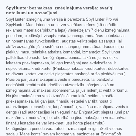
SpyHunter bezmaksas izmēģinājuma versija: svarīgi
noteikumi un nosacījumi
SpyHunter izmēģinājuma versija ir paredzēta SpyHunter Pro vai
SpyHunter Mac datoriem un ietver vairākas ierīces (kā norādīts
reklāmas materiālos/pirkuma lapā) vienreizējam 7 dienu izmēģinājuma
periodam, piedāvājot visaptverošu ļaunprogrammatūras noteikšanas
un noņemšanas funkcionalitāti, augstas veiktspējas aizsargus, lai
aktīvi aizsargātu jūsu sistēmu no ļaunprogrammatūras draudiem, un
piekļuvi mūsu tehniskā atbalsta komandai, izmantojot SpyHunter
palīdzības dienestu. Izmēģinājuma perioda laikā no jums netiks
iekasēta priekšapmaksa, lai gan izmēģinājuma aktivizēšanai ir
nepieciešama kredītkarte. (Priekšapmaksas kredītkartes, debetkartes
un dāvanu kartes var netikt pieņemtas saskaņā ar šo piedāvājumu.)
Prasība par jūsu maksājuma veidu ir paredzēta, lai palīdzētu
nodrošināt nepārtrauktu drošības aizsardzību pārejas laikā no
izmēģinājuma uz maksas abonementu, ja jūs nolemjat veikt pirkumu.
No jūsu maksājuma veida izmēģinājuma laikā netiks iekasēta
priekšapmaksa, lai gan jūsu finanšu iestādei var tikt nosūtīti
autorizācijas pieprasījumi, lai pārbaudītu, vai jūsu maksājuma veids ir
derīgs (šādi autorizācijas iesniegumi nav EnigmaSoft pieprasījumi par
maksām vai nodevām, bet atkarībā no jūsu maksājuma veida un/vai
finanšu iestādes tie var ietekmēt jūsu konta pieejamību).
Izmēģinājuma periodu varat atcelt, izmantojot EnigmaSoft vietnes
sadaļu “Mans konts” savam kontam vai sazinoties ar EnigmaSoft