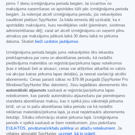
pirms 7 dienu izmēģinājuma perioda beigām, lai izvairītos no
maksājuma saņemšanas un apstrādes tūlīt pēc izmēģinājuma perioda
beigām. Ja nolemjat atcelt izmēģinājuma periodu, jūs nekavējoties
zaudēsiet piekļuvi SpyHunter. Ja kāda iemesla dēļ uzskatāt, ka ir
apstrādāts maksājums, kuru nevēlējāties veikt (piemēram, sistēmas
administrēšanas dēļ), varat arī atcelt izmēģinājumu un saņemt pilnu
atmaksu par maksājumu jebkurā laikā 30 dienu laikā no pirkuma
datuma. Skatiet
bieži uzdotos jautājumus
.
Izmēģinājuma perioda beigās jums nekavējoties tiks iekasēta
priekšapmaksa par cenu un abonēšanas periodu, kā norādīts
piedāvājuma materiālos un reģistrācijas/pirkuma lapas noteikumos
(kas ir iekļauti šeit ar atsauci; cenas var atšķirties atkarībā no valsts
vai akcijas katras pirkuma lapas detaļās), ja neesat savlaicīgi atcēlis
abonementu. Cenas parasti sākas no
$79.98
pusgadā (SpyHunter Pro
Windows/SpyHunter Mac datoriem). Jūsu iegādātais abonements tiks
automātiski atjaunots
saskaņā ar reģistrācijas/pirkuma lapas
noteikumiem, kas paredz automātisku atjaunošanu par piemērojamo
standarta abonēšanas maksu, kas ir spēkā jūsu sākotnējā pirkuma
brīdī, un uz to pašu abonēšanas laika periodu vai kā norādīts
reklāmas materiālos/pirkuma lapā, ja esat nepārtraukts abonementa
lietotājs. Sīkāku informāciju skatiet pirkuma lapā. Izmēģinājuma
periods ir spēkā saskaņā ar šiem noteikumiem, jūsu piekrišanu
EULA/TOS
,
privātuma/sīkfailu politikai
un
atlaižu noteikumiem
. Ja
vēlaties atinstalēt SpyHunter,
uzziniet, kā to izdarīt
.