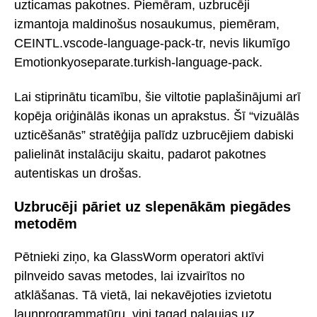
uzticamas pakotnes. Piemēram, uzbrucēji
izmantoja maldinošus nosaukumus, piemēram,
CEINTL.vscode-language-pack-tr, nevis likumīgo
Emotionkyoseparate.turkish-language-pack.
Lai stiprinātu ticamību, šie viltotie paplašinājumi arī
kopēja oriģinālās ikonas un aprakstus. Šī “vizuālās
uzticēšanās” stratēģija palīdz uzbrucējiem dabiski
palielināt instalāciju skaitu, padarot pakotnes
autentiskas un drošas.
Uzbrucēji pāriet uz slepenākām piegādes
metodēm
Pētnieki ziņo, ka GlassWorm operatori aktīvi
pilnveido savas metodes, lai izvairītos no
atklāšanas. Tā vietā, lai nekavējoties izvietotu
ļaunprogrammatūru, viņi tagad paļaujas uz