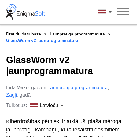
Skip
to
Latviešu
content
Draudu datu bāze
Ļaunprātīga programmatūra
GlassWorm v2 ļaunprogrammatūra
GlassWorm v2
ļaunprogrammatūra
Līdz
Mezo.
gadam
Ļaunprātīga programmatūra
,
Zagļi
. gadā
Tulkot uz:
Latviešu
Kiberdrošības pētnieki ir atklājuši plaša mēroga
ļaunprātīgu kampaņu, kurā iesaistīti desmitiem