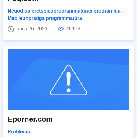
Negodīga pretspiegprogrammatūras programma
,
Mac ļaunprātīga programmatūra
jūnijā 26, 2023
21,174
Eporner.com
Problēma