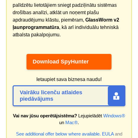
palīdzētu lietotājiem sniegt padziļinātu sistēmas
drošības analīzi, atklāt un noņemt plašu
apdraudējumu klāstu, piemēram,
GlassWorm v2
ļaunprogrammatūra
, kā arī individuālu tehniskā
atbalsta pakalpojumu.
Download SpyHunter
Ietaupiet sava biznesa naudu!
Vairāku licenču atlaides
piedāvājums
Vai nav jūsu operētājsistēma?
Lejupielādēt
Windows®
un
Mac®
.
See additional offer below where available.
EULA
and