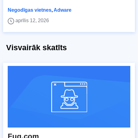
Negodīgas vietnes
,
Adware
aprīlis 12, 2026
Visvairāk skatīts
Fuq.com