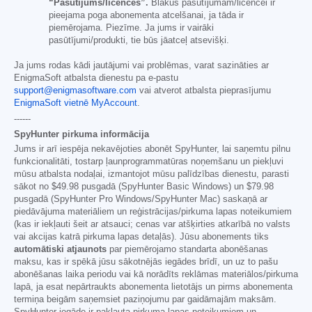
“Pasūtījums/licences”.
Blakus pasūtījumam/licencei ir
pieejama poga abonementa atcelšanai, ja tāda ir
piemērojama. Piezīme. Ja jums ir vairāki
pasūtījumi/produkti, tie būs jāatceļ atsevišķi.
Ja jums rodas kādi jautājumi vai problēmas, varat sazināties ar
EnigmaSoft atbalsta dienestu pa e-pastu
support@enigmasoftware.com
vai atverot atbalsta pieprasījumu
EnigmaSoft vietnē MyAccount
.
------
SpyHunter pirkuma informācija
Jums ir arī iespēja nekavējoties abonēt SpyHunter, lai saņemtu pilnu
funkcionalitāti, tostarp ļaunprogrammatūras noņemšanu un piekļuvi
mūsu atbalsta nodaļai, izmantojot mūsu palīdzības dienestu, parasti
sākot no
$49.98
pusgadā (SpyHunter Basic Windows) un
$79.98
pusgadā (SpyHunter Pro Windows/SpyHunter Mac) saskaņā ar
piedāvājuma materiāliem un reģistrācijas/pirkuma lapas noteikumiem
(kas ir iekļauti šeit ar atsauci; cenas var atšķirties atkarībā no valsts
vai akcijas katrā pirkuma lapas detaļās). Jūsu abonements tiks
automātiski atjaunots
par piemērojamo standarta abonēšanas
maksu, kas ir spēkā jūsu sākotnējās iegādes brīdī, un uz to pašu
abonēšanas laika periodu vai kā norādīts reklāmas materiālos/pirkuma
lapā, ja esat nepārtraukts abonementa lietotājs un pirms abonementa
termiņa beigām saņemsiet paziņojumu par gaidāmajām maksām.