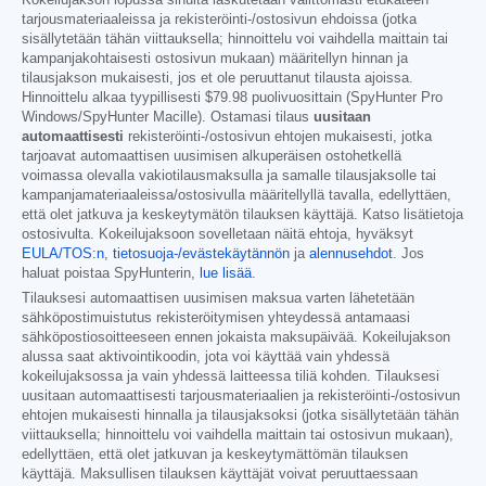
Kokeilujakson lopussa sinulta laskutetaan välittömästi etukäteen
tarjousmateriaaleissa ja rekisteröinti-/ostosivun ehdoissa (jotka
sisällytetään tähän viittauksella; hinnoittelu voi vaihdella maittain tai
kampanjakohtaisesti ostosivun mukaan) määritellyn hinnan ja
tilausjakson mukaisesti, jos et ole peruuttanut tilausta ajoissa.
Hinnoittelu alkaa tyypillisesti
$79.98
puolivuosittain (SpyHunter Pro
Windows/SpyHunter Macille). Ostamasi tilaus
uusitaan
automaattisesti
rekisteröinti-/ostosivun ehtojen mukaisesti, jotka
tarjoavat automaattisen uusimisen alkuperäisen ostohetkellä
voimassa olevalla vakiotilausmaksulla ja samalle tilausjaksolle tai
kampanjamateriaaleissa/ostosivulla määritellyllä tavalla, edellyttäen,
että olet jatkuva ja keskeytymätön tilauksen käyttäjä. Katso lisätietoja
ostosivulta. Kokeilujaksoon sovelletaan näitä ehtoja, hyväksyt
EULA/TOS:n
,
tietosuoja-/evästekäytännön
ja
alennusehdot
. Jos
haluat poistaa SpyHunterin,
lue lisää
.
Tilauksesi automaattisen uusimisen maksua varten lähetetään
sähköpostimuistutus rekisteröitymisen yhteydessä antamaasi
sähköpostiosoitteeseen ennen jokaista maksupäivää. Kokeilujakson
alussa saat aktivointikoodin, jota voi käyttää vain yhdessä
kokeilujaksossa ja vain yhdessä laitteessa tiliä kohden. Tilauksesi
uusitaan automaattisesti tarjousmateriaalien ja rekisteröinti-/ostosivun
ehtojen mukaisesti hinnalla ja tilausjaksoksi (jotka sisällytetään tähän
viittauksella; hinnoittelu voi vaihdella maittain tai ostosivun mukaan),
edellyttäen, että olet jatkuvan ja keskeytymättömän tilauksen
käyttäjä. Maksullisen tilauksen käyttäjät voivat peruuttaessaan