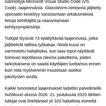
isännöityjä Microsoft Visual Studio Code (VS
Code) -laajennuksia. GlassWorm-nimisenä jäljitetty
operaatio keskittyy varastamaan arkaluonteisia
tietoja kehittäjiltä ja vaarantamaan
kehitysympäristöjä.
Tutkijat löysivät 73 epäilyttävää laajennusta, jotka
jäljittelivät laillisia työkaluja. Niistä kuusi on
varmistettu haitallisiksi, kun taas loput näyttävät
toimivan lepotilassa olevina paketteina, joiden
tarkoituksena on saada käyttäjien luottamus ennen
kuin niitä myöhemmin muutetaan aseiksi
päivitysten avulla.
Kaikki tunnistetut laajennukset ladattiin palvelimelle
huhtikuun alussa 2026. 21. joulukuuta 2025 lähtien
tutkijat ovat linkittäneet yli 320 haitallista esinettä