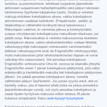
tunnistus- ja poistotoiminnot, tehokkaat suojaukset järjestelmän
aktiiviseen suojaamiseen haittaohjelmauhilta sekä pääsyn tekniseen
tukitiimiimme SpyHunter-tukipalvelun kautta. Sinulta ei veloiteta
maksuja etukäteen kokeilujakson aikana, vaikka kokeilujakson
aktivoimiseen vaaditaan luottokortti. (Prepaid-luotto-, pankki- ja
lahjakortteja ei välttämättä hyväksytä tässä tarjouksessa.)
Maksutapasi vaatimus on varmistaa jatkuva ja keskeytymätön
suojaus siirryttäessäsi kokeilujaksosta maksulliseen tilaukseen, jos
päätät ostaa. Maksutavaltasi ei veloiteta maksusummaa etukäteen
kokeilujakson aikana, vaikka rahoituslaitoksellesi voidaan lähettää
valtuutuspyyntöjä maksutapasi voimassaolon varmistamiseksi
(tällaiset valtuutuspyynnöt eivät ole EnigmaSoftin veloituspyyntöjä,
mutta maksutavastasi ja/tai rahoituslaitoksestasi riippuen ne voivat
vaikuttaa tilisi saatavuuteen). Voit peruuttaa kokeilujaksosi
EnigmaSoftin verkkosivuston Oma tili -osiossa tai ottamalla yhteyttä
EnigmaSoftiin ennen 7 päivän kokeilujakson päättymistä, jotta vältyt
erääntyvältä ja käsiteltävältä maksulta heti kokeilujakson päättymisen
jälkeen. Jos päätät peruuttaa kokeilujakson aikana, menetät
välittömästi pääsyn SpyHunteriin. Jos jostain syystä uskot, että on
käsitelty maksu, jota et halunnut tehdä (mikä voi johtua esimerkiksi
järjestelmänvalvojan syistä), voit myös peruuttaa kokeilujakson ja
saada täyden hyvityksen maksusta milloin tahansa 30 päivän
kuluessa ostopäivästä. Katso
usein kysytyt kysymykset
.