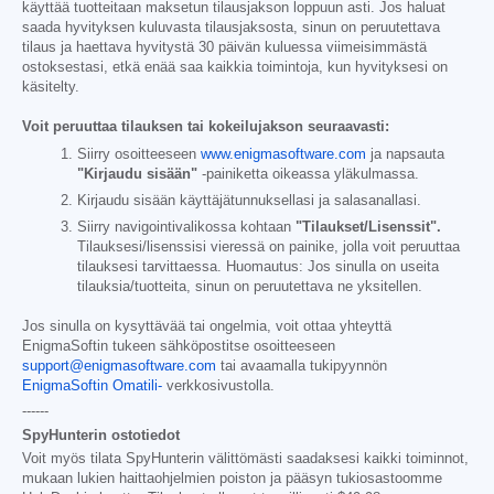
käyttää tuotteitaan maksetun tilausjakson loppuun asti. Jos haluat
saada hyvityksen kuluvasta tilausjaksosta, sinun on peruutettava
tilaus ja haettava hyvitystä 30 päivän kuluessa viimeisimmästä
ostoksestasi, etkä enää saa kaikkia toimintoja, kun hyvityksesi on
käsitelty.
Voit peruuttaa tilauksen tai kokeilujakson seuraavasti:
Siirry osoitteeseen
www.enigmasoftware.com
ja napsauta
"Kirjaudu sisään"
-painiketta oikeassa yläkulmassa.
Kirjaudu sisään käyttäjätunnuksellasi ja salasanallasi.
Siirry navigointivalikossa kohtaan
"Tilaukset/Lisenssit".
Tilauksesi/lisenssisi vieressä on painike, jolla voit peruuttaa
tilauksesi tarvittaessa. Huomautus: Jos sinulla on useita
tilauksia/tuotteita, sinun on peruutettava ne yksitellen.
Jos sinulla on kysyttävää tai ongelmia, voit ottaa yhteyttä
EnigmaSoftin tukeen sähköpostitse osoitteeseen
support@enigmasoftware.com
tai avaamalla tukipyynnön
EnigmaSoftin Omatili-
verkkosivustolla.
------
SpyHunterin ostotiedot
Voit myös tilata SpyHunterin välittömästi saadaksesi kaikki toiminnot,
mukaan lukien haittaohjelmien poiston ja pääsyn tukiosastoomme