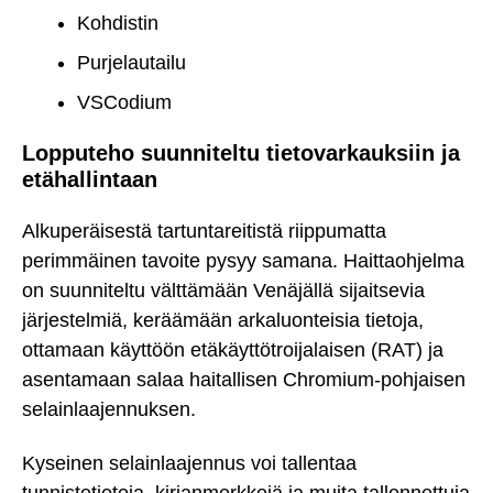
Kohdistin
Purjelautailu
VSCodium
Lopputeho suunniteltu tietovarkauksiin ja
etähallintaan
Alkuperäisestä tartuntareitistä riippumatta
perimmäinen tavoite pysyy samana. Haittaohjelma
on suunniteltu välttämään Venäjällä sijaitsevia
järjestelmiä, keräämään arkaluonteisia tietoja,
ottamaan käyttöön etäkäyttötroijalaisen (RAT) ja
asentamaan salaa haitallisen Chromium-pohjaisen
selainlaajennuksen.
Kyseinen selainlaajennus voi tallentaa
tunnistetietoja, kirjanmerkkejä ja muita tallennettuja