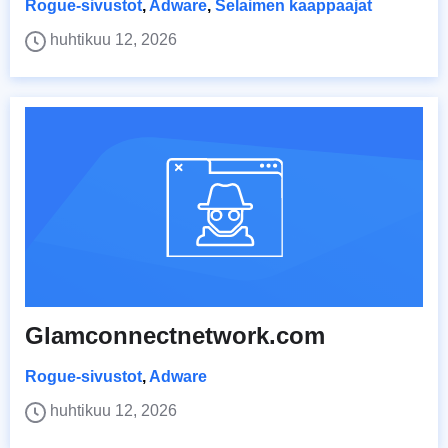
Rogue-sivustot
,
Adware
,
Selaimen kaappaajat
huhtikuu 12, 2026
Glamconnectnetwork.com
Rogue-sivustot
,
Adware
huhtikuu 12, 2026