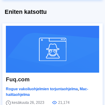
Eniten katsottu
Fuq.com
Rogue vakoiluohjelmien torjuntaohjelma
,
Mac-
haittaohjelma
kesäkuuta 26, 2023
21,174