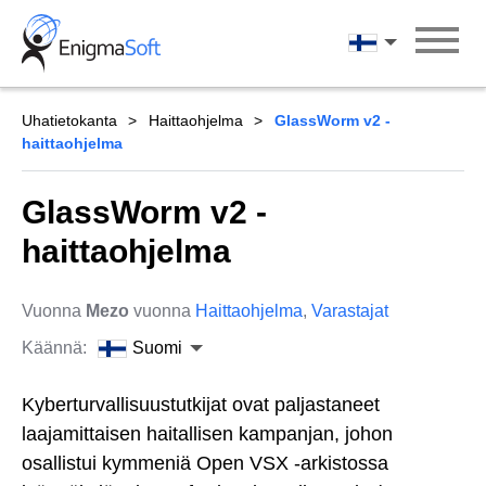
Skip
to
Suomi
content
Uhatietokanta
Haittaohjelma
GlassWorm v2 -
haittaohjelma
GlassWorm v2 -
haittaohjelma
Vuonna
Mezo
vuonna
Haittaohjelma
,
Varastajat
Käännä:
Suomi
Kyberturvallisuustutkijat ovat paljastaneet
laajamittaisen haitallisen kampanjan, johon
osallistui kymmeniä Open VSX -arkistossa