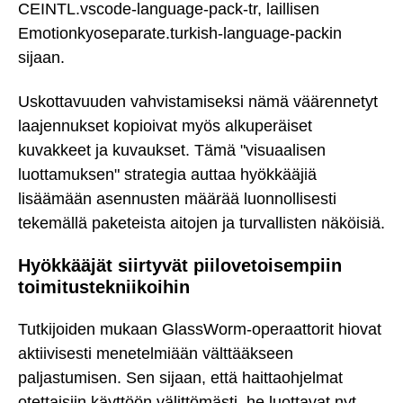
CEINTL.vscode-language-pack-tr, laillisen
Emotionkyoseparate.turkish-language-packin
sijaan.
Uskottavuuden vahvistamiseksi nämä väärennetyt
laajennukset kopioivat myös alkuperäiset
kuvakkeet ja kuvaukset. Tämä "visuaalisen
luottamuksen" strategia auttaa hyökkääjiä
lisäämään asennusten määrää luonnollisesti
tekemällä paketeista aitojen ja turvallisten näköisiä.
Hyökkääjät siirtyvät piilovetoisempiin
toimitustekniikoihin
Tutkijoiden mukaan GlassWorm-operaattorit hiovat
aktiivisesti menetelmiään välttääkseen
paljastumisen. Sen sijaan, että haittaohjelmat
otettaisiin käyttöön välittömästi, he luottavat nyt