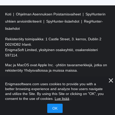
Koti
Ohjelman Asennuksen Poistamisvaiheet
SpyHunterin
uhkien arviointikriteerit
SpyHunter-lisäehdot
RegHunter-
lisäehdot
Rekisteröity toimipaikka: 1 Castle Street, 3. kerros, Dublin 2
D02XD82 Irlanti.
EnigmaSoft Limited, yksityinen osakeyhtiö, osakerekisteri
597114.
Mac ja MacOS ovat Apple Inc. -yhtiön tavaramerkkejä, jotka on
rekisteröity Yhdysvalloissa ja muissa maissa.
Tekijänoikeudet 2016-
2026
. EnigmaSoft Ltd. Kaikki oikeudet
Enigmasoftware.com uses cookies to provide you with a
pidätetään.
better browsing experience and analyze how users navigate
and utilize the Site. By using this Site or clicking on "OK", you
consent to the use of cookies.
Lue lisää
.