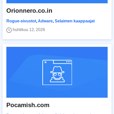
Orionnero.co.in
Rogue-sivustot
,
Adware
,
Selaimen kaappaajat
huhtikuu 12, 2026
Pocamish.com