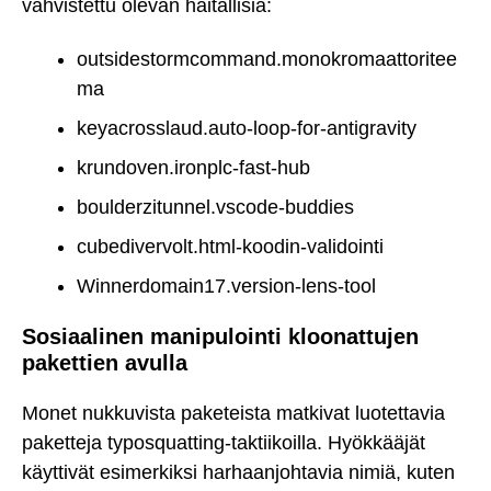
vahvistettu olevan haitallisia:
outsidestormcommand.monokromaattoritee
ma
keyacrosslaud.auto-loop-for-antigravity
krundoven.ironplc-fast-hub
boulderzitunnel.vscode-buddies
cubedivervolt.html-koodin-validointi
Winnerdomain17.version-lens-tool
Sosiaalinen manipulointi kloonattujen
pakettien avulla
Monet nukkuvista paketeista matkivat luotettavia
paketteja typosquatting-taktiikoilla. Hyökkääjät
käyttivät esimerkiksi harhaanjohtavia nimiä, kuten