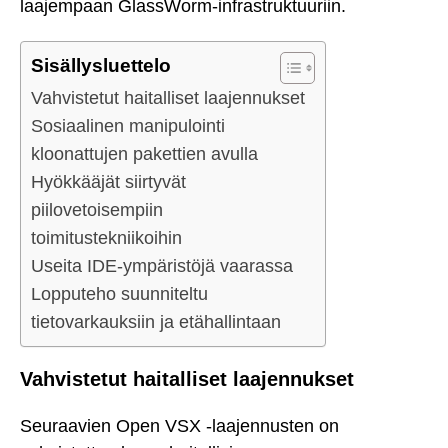
laajempaan GlassWorm-infrastruktuuriin.
Sisällysluettelo
Vahvistetut haitalliset laajennukset
Sosiaalinen manipulointi
kloonattujen pakettien avulla
Hyökkääjät siirtyvät
piilovetoisempiin
toimitustekniikoihin
Useita IDE-ympäristöjä vaarassa
Lopputeho suunniteltu
tietovarkauksiin ja etähallintaan
Vahvistetut haitalliset laajennukset
Seuraavien Open VSX -laajennusten on