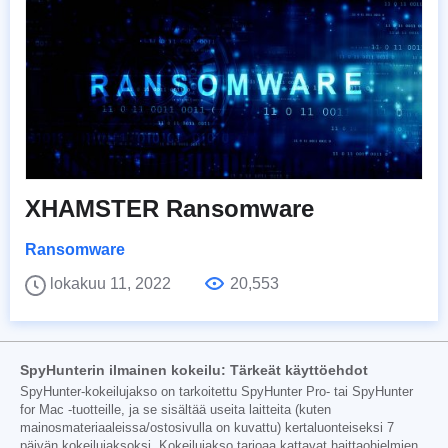
XHAMSTER Ransomware
Ransomware
lokakuu 11, 2022
20,553
SpyHunterin ilmainen kokeilu: Tärkeät käyttöehdot
SpyHunter-kokeilujakso on tarkoitettu SpyHunter Pro- tai SpyHunter
for Mac -tuotteille, ja se sisältää useita laitteita (kuten
mainosmateriaaleissa/ostosivulla on kuvattu) kertaluonteiseksi 7
päivän kokeilujaksoksi. Kokeilujakso tarjoaa kattavat haittaohjelmien