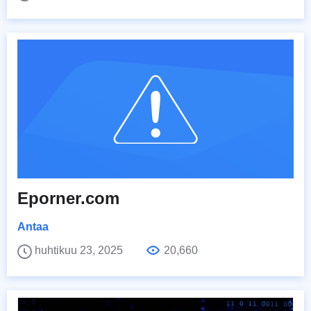
Eporner.com
Antaa
huhtikuu 23, 2025
20,660