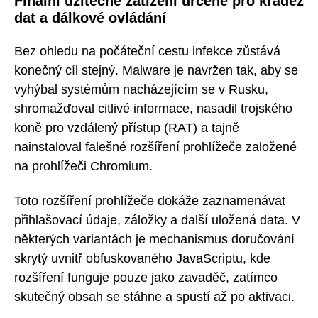
Finální užitečné zatížení určené pro krádež
dat a dálkové ovládání
Bez ohledu na počáteční cestu infekce zůstává
konečný cíl stejný. Malware je navržen tak, aby se
vyhýbal systémům nacházejícím se v Rusku,
shromažďoval citlivé informace, nasadil trojského
koně pro vzdálený přístup (RAT) a tajně
nainstaloval falešné rozšíření prohlížeče založené
na prohlížeči Chromium.
Toto rozšíření prohlížeče dokáže zaznamenávat
přihlašovací údaje, záložky a další uložená data. V
některých variantách je mechanismus doručování
skrytý uvnitř obfuskovaného JavaScriptu, kde
rozšíření funguje pouze jako zavaděč, zatímco
skutečný obsah se stáhne a spustí až po aktivaci.