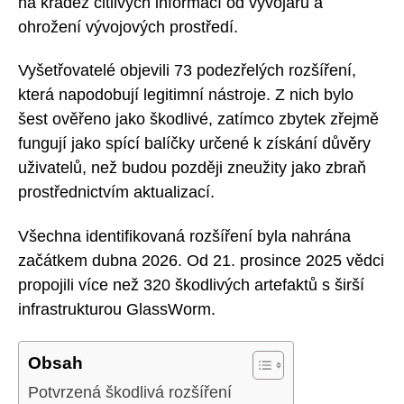
na krádež citlivých informací od vývojářů a
ohrožení vývojových prostředí.
Vyšetřovatelé objevili 73 podezřelých rozšíření,
která napodobují legitimní nástroje. Z nich bylo
šest ověřeno jako škodlivé, zatímco zbytek zřejmě
fungují jako spící balíčky určené k získání důvěry
uživatelů, než budou později zneužity jako zbraň
prostřednictvím aktualizací.
Všechna identifikovaná rozšíření byla nahrána
začátkem dubna 2026. Od 21. prosince 2025 vědci
propojili více než 320 škodlivých artefaktů s širší
infrastrukturou GlassWorm.
Obsah
Potvrzená škodlivá rozšíření