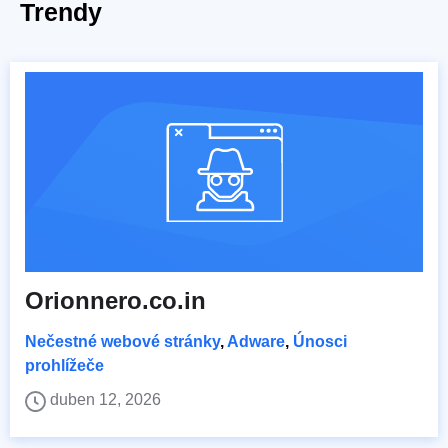
Trendy
Orionnero.co.in
Nečestné webové stránky
,
Adware
,
Únosci
prohlížeče
duben 12, 2026