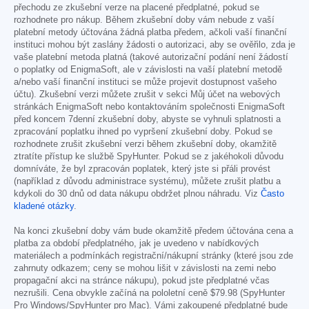
přechodu ze zkušební verze na placené předplatné, pokud se
rozhodnete pro nákup. Během zkušební doby vám nebude z vaší
platební metody účtována žádná platba předem, ačkoli vaší finanční
instituci mohou být zaslány žádosti o autorizaci, aby se ověřilo, zda je
vaše platební metoda platná (takové autorizační podání není žádostí
o poplatky od EnigmaSoft, ale v závislosti na vaší platební metodě
a/nebo vaší finanční instituci se může projevit dostupnost vašeho
účtu). Zkušební verzi můžete zrušit v sekci Můj účet na webových
stránkách EnigmaSoft nebo kontaktováním společnosti EnigmaSoft
před koncem 7denní zkušební doby, abyste se vyhnuli splatnosti a
zpracování poplatku ihned po vypršení zkušební doby. Pokud se
rozhodnete zrušit zkušební verzi během zkušební doby, okamžitě
ztratíte přístup ke službě SpyHunter. Pokud se z jakéhokoli důvodu
domníváte, že byl zpracován poplatek, který jste si přáli provést
(například z důvodu administrace systému), můžete zrušit platbu a
kdykoli do 30 dnů od data nákupu obdržet plnou náhradu. Viz
Často
kladené otázky
.
Na konci zkušební doby vám bude okamžitě předem účtována cena a
platba za období předplatného, jak je uvedeno v nabídkových
materiálech a podmínkách registrační/nákupní stránky (které jsou zde
zahrnuty odkazem; ceny se mohou lišit v závislosti na zemi nebo
propagační akci na stránce nákupu), pokud jste předplatné včas
nezrušili. Cena obvykle začíná na pololetní ceně
$79.98
(SpyHunter
Pro Windows/SpyHunter pro Mac). Vámi zakoupené předplatné bude