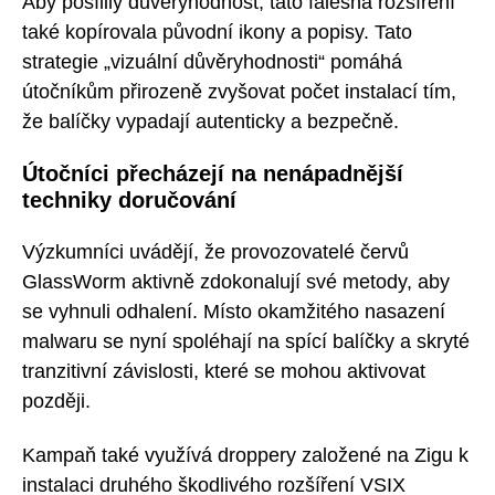
Aby posílily důvěryhodnost, tato falešná rozšíření
také kopírovala původní ikony a popisy. Tato
strategie „vizuální důvěryhodnosti“ pomáhá
útočníkům přirozeně zvyšovat počet instalací tím,
že balíčky vypadají autenticky a bezpečně.
Útočníci přecházejí na nenápadnější
techniky doručování
Výzkumníci uvádějí, že provozovatelé červů
GlassWorm aktivně zdokonalují své metody, aby
se vyhnuli odhalení. Místo okamžitého nasazení
malwaru se nyní spoléhají na spící balíčky a skryté
tranzitivní závislosti, které se mohou aktivovat
později.
Kampaň také využívá droppery založené na Zigu k
instalaci druhého škodlivého rozšíření VSIX