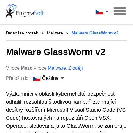
Skip
to
Čeština
content
Databáze hrozeb
Malware
Malware GlassWorm v2
Malware GlassWorm v2
V roce
Mezo
v roce
Malware
,
Zloději
Přeložit do:
Čeština
Výzkumníci v oblasti kybernetické bezpečnosti
odhalili rozsáhlou škodlivou kampaň zahrnující
desítky rozšíření Microsoft Visual Studio Code (VS
Code) hostovaných na repozitáři Open VSX.
Operace, sledovaná jako GlassWorm, se zaměřuje