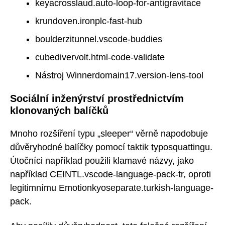
keyacrosslaud.auto-loop-for-antigravitace
krundoven.ironplc-fast-hub
boulderzitunnel.vscode-buddies
cubedivervolt.html-code-validate
Nástroj Winnerdomain17.version-lens-tool
Sociální inženýrství prostřednictvím
klonovaných balíčků
Mnoho rozšíření typu „sleeper“ věrně napodobuje
důvěryhodné balíčky pomocí taktik typosquattingu.
Útočníci například použili klamavé názvy, jako
například CEINTL.vscode-language-pack-tr, oproti
legitimnímu Emotionkyoseparate.turkish-language-
pack.