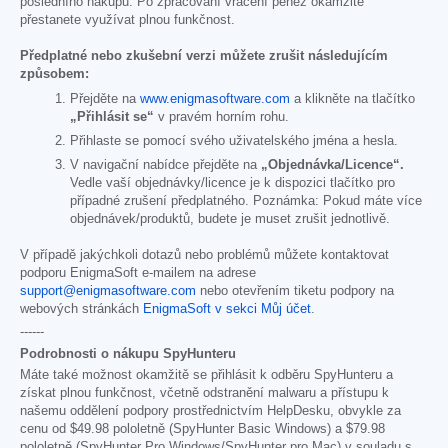
posledního nákupu. Po zpracování vrácení peněz okamžitě
přestanete využívat plnou funkčnost.
Předplatné nebo zkušební verzi můžete zrušit následujícím
způsobem:
Přejděte na
www.enigmasoftware.com
a klikněte na tlačítko
„Přihlásit se“
v pravém horním rohu.
Přihlaste se pomocí svého uživatelského jména a hesla.
V navigační nabídce přejděte na
„Objednávka/Licence“.
Vedle vaší objednávky/licence je k dispozici tlačítko pro
případné zrušení předplatného. Poznámka: Pokud máte více
objednávek/produktů, budete je muset zrušit jednotlivě.
V případě jakýchkoli dotazů nebo problémů můžete kontaktovat
podporu EnigmaSoft e-mailem na adrese
support@enigmasoftware.com
nebo otevřením tiketu podpory na
webových stránkách
EnigmaSoft v sekci Můj účet
.
------
Podrobnosti o nákupu SpyHunteru
Máte také možnost okamžitě se přihlásit k odběru SpyHunteru a
získat plnou funkčnost, včetně odstranění malwaru a přístupu k
našemu oddělení podpory prostřednictvím HelpDesku, obvykle za
cenu od
$49.98
pololetně (SpyHunter Basic Windows) a
$79.98
pololetně (SpyHunter Pro Windows/SpyHunter pro Mac) v souladu s