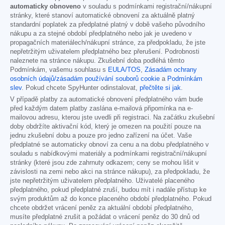
automaticky obnoveno
v souladu s podmínkami registrační/nákupní
stránky, které stanoví automatické obnovení za aktuálně platný
standardní poplatek za předplatné platný v době vašeho původního
nákupu a za stejné období předplatného nebo jak je uvedeno v
propagačních materiálech/nákupní stránce, za předpokladu, že jste
nepřetržitým uživatelem předplatného bez přerušení. Podrobnosti
naleznete na stránce nákupu. Zkušební doba podléhá těmto
Podmínkám, vašemu souhlasu s
EULA/TOS
,
Zásadám ochrany
osobních údajů/zásadám používání souborů cookie
a
Podmínkám
slev
. Pokud chcete SpyHunter odinstalovat,
přečtěte si jak
.
V případě platby za automatické obnovení předplatného vám bude
před každým datem platby zaslána e-mailová připomínka na e-
mailovou adresu, kterou jste uvedli při registraci. Na začátku zkušební
doby obdržíte aktivační kód, který je omezen na použití pouze na
jednu zkušební dobu a pouze pro jedno zařízení na účet. Vaše
předplatné se automaticky obnoví za cenu a na dobu předplatného v
souladu s nabídkovými materiály a podmínkami registrační/nákupní
stránky (které jsou zde zahrnuty odkazem; ceny se mohou lišit v
závislosti na zemi nebo akci na stránce nákupu), za předpokladu, že
jste nepřetržitým uživatelem předplatného. Uživatelé placeného
předplatného, pokud předplatné zruší, budou mít i nadále přístup ke
svým produktům až do konce placeného období předplatného. Pokud
chcete obdržet vrácení peněz za aktuální období předplatného,
musíte předplatné zrušit a požádat o vrácení peněz do 30 dnů od