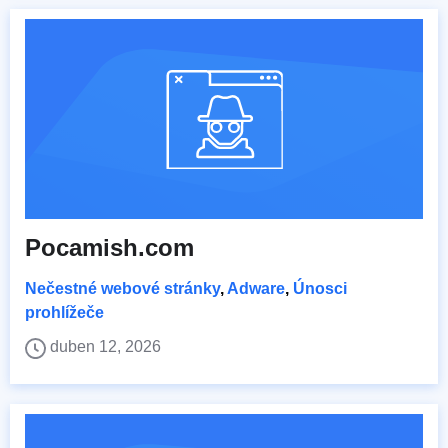
Pocamish.com
Nečestné webové stránky
,
Adware
,
Únosci
prohlížeče
duben 12, 2026