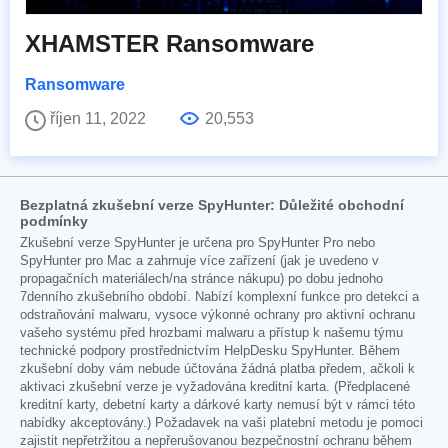
XHAMSTER Ransomware
Ransomware
říjen 11, 2022
20,553
Bezplatná zkušební verze SpyHunter: Důležité obchodní
podmínky
Zkušební verze SpyHunter je určena pro SpyHunter Pro nebo
SpyHunter pro Mac a zahrnuje více zařízení (jak je uvedeno v
propagačních materiálech/na stránce nákupu) po dobu jednoho
7denního zkušebního období. Nabízí komplexní funkce pro detekci a
odstraňování malwaru, vysoce výkonné ochrany pro aktivní ochranu
vašeho systému před hrozbami malwaru a přístup k našemu týmu
technické podpory prostřednictvím HelpDesku SpyHunter. Během
zkušební doby vám nebude účtována žádná platba předem, ačkoli k
aktivaci zkušební verze je vyžadována kreditní karta. (Předplacené
kreditní karty, debetní karty a dárkové karty nemusí být v rámci této
nabídky akceptovány.) Požadavek na vaši platební metodu je pomoci
zajistit nepřetržitou a nepřerušovanou bezpečnostní ochranu během