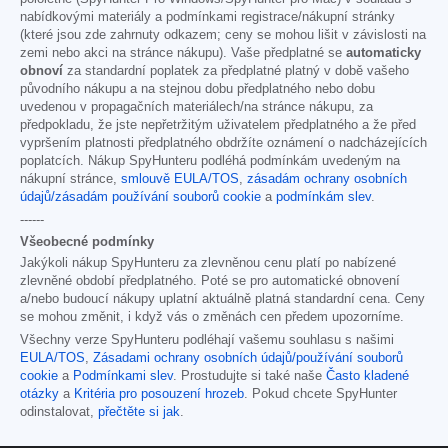
nabídkovými materiály a podmínkami registrace/nákupní stránky
(které jsou zde zahrnuty odkazem; ceny se mohou lišit v závislosti na
zemi nebo akci na stránce nákupu). Vaše předplatné se
automaticky
obnoví
za standardní poplatek za předplatné platný v době vašeho
původního nákupu a na stejnou dobu předplatného nebo dobu
uvedenou v propagačních materiálech/na stránce nákupu, za
předpokladu, že jste nepřetržitým uživatelem předplatného a že před
vypršením platnosti předplatného obdržíte oznámení o nadcházejících
poplatcích. Nákup SpyHunteru podléhá podmínkám uvedeným na
nákupní stránce,
smlouvě EULA/TOS
,
zásadám ochrany osobních
údajů/zásadám používání souborů cookie
a
podmínkám slev
.
------
Všeobecné podmínky
Jakýkoli nákup SpyHunteru za zlevněnou cenu platí po nabízené
zlevněné období předplatného. Poté se pro automatické obnovení
a/nebo budoucí nákupy uplatní aktuálně platná standardní cena. Ceny
se mohou změnit, i když vás o změnách cen předem upozorníme.
Všechny verze SpyHunteru podléhají vašemu souhlasu s našimi
EULA/TOS
,
Zásadami ochrany osobních údajů/používání souborů
cookie
a
Podmínkami slev
. Prostudujte si také naše
Často kladené
otázky
a
Kritéria pro posouzení hrozeb
. Pokud chcete SpyHunter
odinstalovat,
přečtěte si jak
.