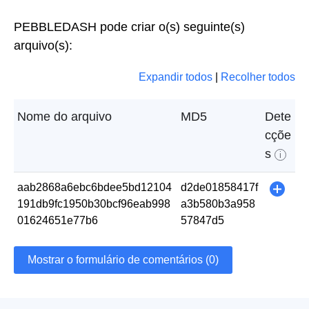
PEBBLEDASH pode criar o(s) seguinte(s)
arquivo(s):
Expandir todos
|
Recolher todos
Nome do arquivo
MD5
Dete
cçõe
s
i
aab2868a6ebc6bdee5bd12104
d2de01858417f
+
191db9fc1950b30bcf96eab998
a3b580b3a958
01624651e77b6
57847d5
Mostrar o formulário de comentários (0)