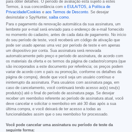
para obter detalhes. O período de avaliação está sujeito a estes
Termos, à sua concordância com
o EULA/TOS
,
à Política de
Privacidade/Cookies
e
aos Termos de Desconto
. Se desejar
desinstalar o SpyHunter,
saiba como
.
Para o pagamento da renovação automática da sua assinatura, um
lembrete por e-mail será enviado para o endereço de e-mail fornecido
no momento do cadastro, antes de cada data de pagamento. No início
do seu período de teste, você receberá um código de ativação que
pode ser usado apenas uma vez por período de teste e em apenas
um dispositivo por conta. Sua assinatura será renovada
automaticamente pelo preço e período de assinatura, de acordo com
os materiais da oferta e os termos da página de cadastro/compra (que
são incorporados a este documento por referência; os preços podem
variar de acordo com o país ou promoção, conforme os detalhes da
página de compra), desde que você seja um usuário contínuo e
ininterrupto da assinatura. Para usuários com assinatura paga, em
caso de cancelamento, você continuará tendo acesso ao(s) seu(s)
produto(s) até o final do período de assinatura paga. Se desejar
receber um reembolso referente ao período de assinatura atual, você
deve cancelar e solicitar o reembolso em até 30 dias após a sua
última compra, e você deixará de ter acesso a todas as
funcionalidades assim que o seu reembolso for processado.
Você pode cancelar uma assinatura ou período de teste da
seguinte forma: