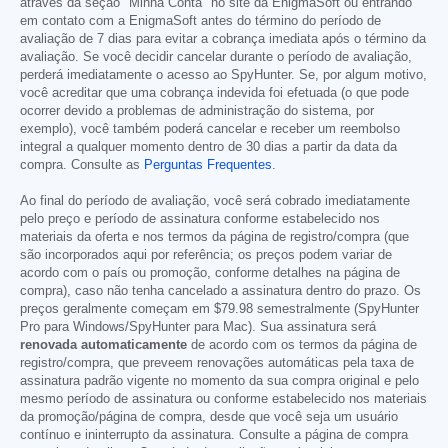
através da seção "Minha Conta" no site da EnigmaSoft ou entrando
em contato com a EnigmaSoft antes do término do período de
avaliação de 7 dias para evitar a cobrança imediata após o término da
avaliação. Se você decidir cancelar durante o período de avaliação,
perderá imediatamente o acesso ao SpyHunter. Se, por algum motivo,
você acreditar que uma cobrança indevida foi efetuada (o que pode
ocorrer devido a problemas de administração do sistema, por
exemplo), você também poderá cancelar e receber um reembolso
integral a qualquer momento dentro de 30 dias a partir da data da
compra. Consulte as
Perguntas Frequentes
.
Ao final do período de avaliação, você será cobrado imediatamente
pelo preço e período de assinatura conforme estabelecido nos
materiais da oferta e nos termos da página de registro/compra (que
são incorporados aqui por referência; os preços podem variar de
acordo com o país ou promoção, conforme detalhes na página de
compra), caso não tenha cancelado a assinatura dentro do prazo. Os
preços geralmente começam em
$79.98
semestralmente (SpyHunter
Pro para Windows/SpyHunter para Mac). Sua assinatura será
renovada automaticamente
de acordo com os termos da página de
registro/compra, que preveem renovações automáticas pela taxa de
assinatura padrão vigente no momento da sua compra original e pelo
mesmo período de assinatura ou conforme estabelecido nos materiais
da promoção/página de compra, desde que você seja um usuário
contínuo e ininterrupto da assinatura. Consulte a página de compra