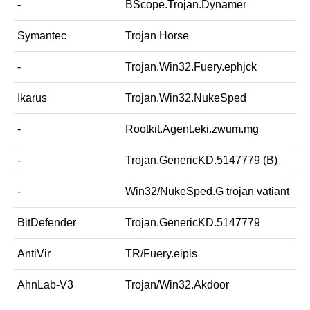
-
BScope.Trojan.Dynamer
Symantec
Trojan Horse
-
Trojan.Win32.Fuery.ephjck
Ikarus
Trojan.Win32.NukeSped
-
Rootkit.Agent.eki.zwum.mg
-
Trojan.GenericKD.5147779 (B)
-
Win32/NukeSped.G trojan vatiant
BitDefender
Trojan.GenericKD.5147779
AntiVir
TR/Fuery.eipis
AhnLab-V3
Trojan/Win32.Akdoor