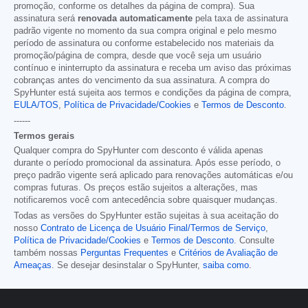
promoção, conforme os detalhes da página de compra). Sua
assinatura será
renovada automaticamente
pela taxa de assinatura
padrão vigente no momento da sua compra original e pelo mesmo
período de assinatura ou conforme estabelecido nos materiais da
promoção/página de compra, desde que você seja um usuário
contínuo e ininterrupto da assinatura e receba um aviso das próximas
cobranças antes do vencimento da sua assinatura. A compra do
SpyHunter está sujeita aos termos e condições da página de compra,
EULA/TOS
,
Política de Privacidade/Cookies
e
Termos de Desconto
.
------
Termos gerais
Qualquer compra do SpyHunter com desconto é válida apenas
durante o período promocional da assinatura. Após esse período, o
preço padrão vigente será aplicado para renovações automáticas e/ou
compras futuras. Os preços estão sujeitos a alterações, mas
notificaremos você com antecedência sobre quaisquer mudanças.
Todas as versões do SpyHunter estão sujeitas à sua aceitação do
nosso
Contrato de Licença de Usuário Final/Termos de Serviço
,
Política de Privacidade/Cookies
e
Termos de Desconto
. Consulte
também nossas
Perguntas Frequentes
e
Critérios de Avaliação de
Ameaças
. Se desejar desinstalar o SpyHunter,
saiba como
.