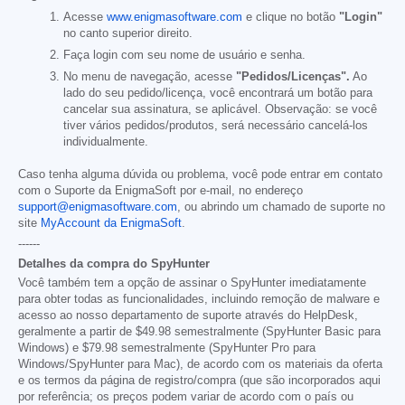
Acesse
www.enigmasoftware.com
e clique no botão
"Login"
no canto superior direito.
Faça login com seu nome de usuário e senha.
No menu de navegação, acesse
"Pedidos/Licenças".
Ao
lado do seu pedido/licença, você encontrará um botão para
cancelar sua assinatura, se aplicável. Observação: se você
tiver vários pedidos/produtos, será necessário cancelá-los
individualmente.
Caso tenha alguma dúvida ou problema, você pode entrar em contato
com o Suporte da EnigmaSoft por e-mail, no endereço
support@enigmasoftware.com
, ou abrindo um chamado de suporte no
site
MyAccount da EnigmaSoft
.
------
Detalhes da compra do SpyHunter
Você também tem a opção de assinar o SpyHunter imediatamente
para obter todas as funcionalidades, incluindo remoção de malware e
acesso ao nosso departamento de suporte através do HelpDesk,
geralmente a partir de
$49.98
semestralmente (SpyHunter Basic para
Windows) e
$79.98
semestralmente (SpyHunter Pro para
Windows/SpyHunter para Mac), de acordo com os materiais da oferta
e os termos da página de registro/compra (que são incorporados aqui
por referência; os preços podem variar de acordo com o país ou