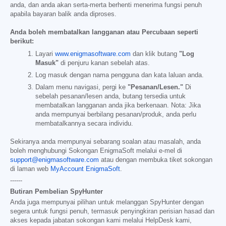
anda, dan anda akan serta-merta berhenti menerima fungsi penuh
apabila bayaran balik anda diproses.
Anda boleh membatalkan langganan atau Percubaan seperti
berikut:
Layari
www.enigmasoftware.com
dan klik butang
"Log
Masuk"
di penjuru kanan sebelah atas.
Log masuk dengan nama pengguna dan kata laluan anda.
Dalam menu navigasi, pergi ke
"Pesanan/Lesen."
Di
sebelah pesanan/lesen anda, butang tersedia untuk
membatalkan langganan anda jika berkenaan. Nota: Jika
anda mempunyai berbilang pesanan/produk, anda perlu
membatalkannya secara individu.
Sekiranya anda mempunyai sebarang soalan atau masalah, anda
boleh menghubungi Sokongan EnigmaSoft melalui e-mel di
support@enigmasoftware.com
atau dengan membuka tiket sokongan
di laman web
MyAccount EnigmaSoft
.
------
Butiran Pembelian SpyHunter
Anda juga mempunyai pilihan untuk melanggan SpyHunter dengan
segera untuk fungsi penuh, termasuk penyingkiran perisian hasad dan
akses kepada jabatan sokongan kami melalui HelpDesk kami,