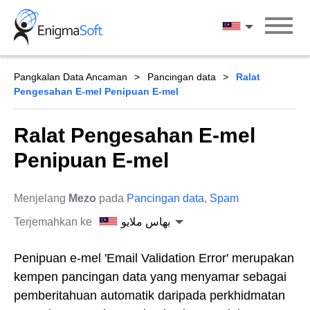
Skip
to
بهاس ملايو
content
Pangkalan Data Ancaman
Pancingan data
Ralat
Pengesahan E-mel Penipuan E-mel
Ralat Pengesahan E-mel
Penipuan E-mel
Menjelang
Mezo
pada
Pancingan data
,
Spam
Terjemahkan ke
بهاس ملايو
Penipuan e-mel 'Email Validation Error' merupakan
kempen pancingan data yang menyamar sebagai
pemberitahuan automatik daripada perkhidmatan