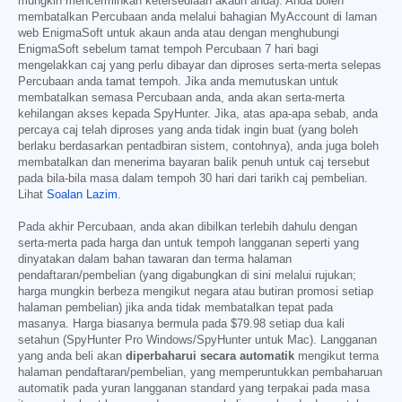
mungkin mencerminkan ketersediaan akaun anda). Anda boleh
membatalkan Percubaan anda melalui bahagian MyAccount di laman
web EnigmaSoft untuk akaun anda atau dengan menghubungi
EnigmaSoft sebelum tamat tempoh Percubaan 7 hari bagi
mengelakkan caj yang perlu dibayar dan diproses serta-merta selepas
Percubaan anda tamat tempoh. Jika anda memutuskan untuk
membatalkan semasa Percubaan anda, anda akan serta-merta
kehilangan akses kepada SpyHunter. Jika, atas apa-apa sebab, anda
percaya caj telah diproses yang anda tidak ingin buat (yang boleh
berlaku berdasarkan pentadbiran sistem, contohnya), anda juga boleh
membatalkan dan menerima bayaran balik penuh untuk caj tersebut
pada bila-bila masa dalam tempoh 30 hari dari tarikh caj pembelian.
Lihat
Soalan Lazim
.
Pada akhir Percubaan, anda akan dibilkan terlebih dahulu dengan
serta-merta pada harga dan untuk tempoh langganan seperti yang
dinyatakan dalam bahan tawaran dan terma halaman
pendaftaran/pembelian (yang digabungkan di sini melalui rujukan;
harga mungkin berbeza mengikut negara atau butiran promosi setiap
halaman pembelian) jika anda tidak membatalkan tepat pada
masanya. Harga biasanya bermula pada
$79.98
setiap dua kali
setahun (SpyHunter Pro Windows/SpyHunter untuk Mac). Langganan
yang anda beli akan
diperbaharui secara automatik
mengikut terma
halaman pendaftaran/pembelian, yang memperuntukkan pembaharuan
automatik pada yuran langganan standard yang terpakai pada masa