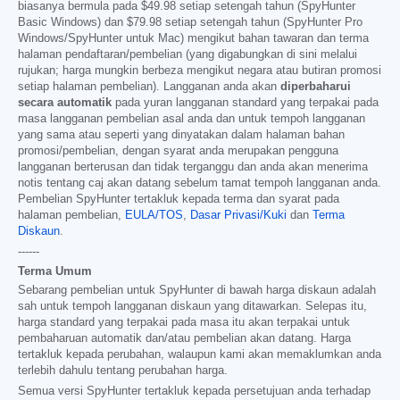
biasanya bermula pada
$49.98
setiap setengah tahun (SpyHunter
Basic Windows) dan
$79.98
setiap setengah tahun (SpyHunter Pro
Windows/SpyHunter untuk Mac) mengikut bahan tawaran dan terma
halaman pendaftaran/pembelian (yang digabungkan di sini melalui
rujukan; harga mungkin berbeza mengikut negara atau butiran promosi
setiap halaman pembelian). Langganan anda akan
diperbaharui
secara automatik
pada yuran langganan standard yang terpakai pada
masa langganan pembelian asal anda dan untuk tempoh langganan
yang sama atau seperti yang dinyatakan dalam halaman bahan
promosi/pembelian, dengan syarat anda merupakan pengguna
langganan berterusan dan tidak terganggu dan anda akan menerima
notis tentang caj akan datang sebelum tamat tempoh langganan anda.
Pembelian SpyHunter tertakluk kepada terma dan syarat pada
halaman pembelian,
EULA/TOS
,
Dasar Privasi/Kuki
dan
Terma
Diskaun
.
------
Terma Umum
Sebarang pembelian untuk SpyHunter di bawah harga diskaun adalah
sah untuk tempoh langganan diskaun yang ditawarkan. Selepas itu,
harga standard yang terpakai pada masa itu akan terpakai untuk
pembaharuan automatik dan/atau pembelian akan datang. Harga
tertakluk kepada perubahan, walaupun kami akan memaklumkan anda
terlebih dahulu tentang perubahan harga.
Semua versi SpyHunter tertakluk kepada persetujuan anda terhadap