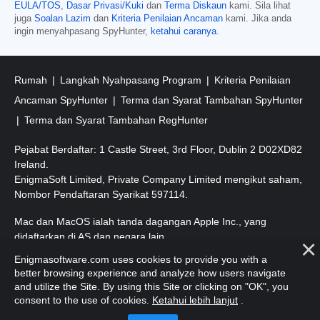
EULA/TOS
,
Dasar Privasi/Kuki
dan
Terma Diskaun
kami. Sila lihat
juga
Soalan Lazim
dan
Kriteria Penilaian Ancaman
kami. Jika anda
ingin menyahpasang SpyHunter,
ketahui caranya
.
Rumah
Langkah Nyahpasang Program
Kriteria Penilaian
Ancaman SpyHunter
Terma dan Syarat Tambahan SpyHunter
Terma dan Syarat Tambahan RegHunter
Pejabat Berdaftar: 1 Castle Street, 3rd Floor, Dublin 2 D02XD82
Ireland.
EnigmaSoft Limited, Private Company Limited mengikut saham,
Nombor Pendaftaran Syarikat 597114.
Mac dan MacOS ialah tanda dagangan Apple Inc., yang
didaftarkan di AS dan negara lain.
Enigmasoftware.com uses cookies to provide you with a
Hak Cipta 2016-
2026
. EnigmaSoft Ltd. Hak Cipta Terpelihara.
better browsing experience and analyze how users navigate
and utilize the Site. By using this Site or clicking on "OK", you
consent to the use of cookies.
Ketahui lebih lanjut
.