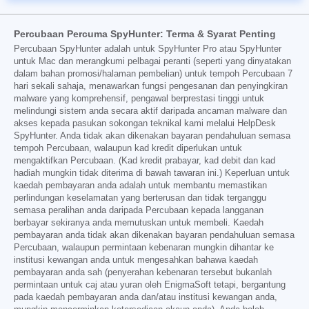
Percubaan Percuma SpyHunter: Terma & Syarat Penting
Percubaan SpyHunter adalah untuk SpyHunter Pro atau SpyHunter
untuk Mac dan merangkumi pelbagai peranti (seperti yang dinyatakan
dalam bahan promosi/halaman pembelian) untuk tempoh Percubaan 7
hari sekali sahaja, menawarkan fungsi pengesanan dan penyingkiran
malware yang komprehensif, pengawal berprestasi tinggi untuk
melindungi sistem anda secara aktif daripada ancaman malware dan
akses kepada pasukan sokongan teknikal kami melalui HelpDesk
SpyHunter. Anda tidak akan dikenakan bayaran pendahuluan semasa
tempoh Percubaan, walaupun kad kredit diperlukan untuk
mengaktifkan Percubaan. (Kad kredit prabayar, kad debit dan kad
hadiah mungkin tidak diterima di bawah tawaran ini.) Keperluan untuk
kaedah pembayaran anda adalah untuk membantu memastikan
perlindungan keselamatan yang berterusan dan tidak terganggu
semasa peralihan anda daripada Percubaan kepada langganan
berbayar sekiranya anda memutuskan untuk membeli. Kaedah
pembayaran anda tidak akan dikenakan bayaran pendahuluan semasa
Percubaan, walaupun permintaan kebenaran mungkin dihantar ke
institusi kewangan anda untuk mengesahkan bahawa kaedah
pembayaran anda sah (penyerahan kebenaran tersebut bukanlah
permintaan untuk caj atau yuran oleh EnigmaSoft tetapi, bergantung
pada kaedah pembayaran anda dan/atau institusi kewangan anda,