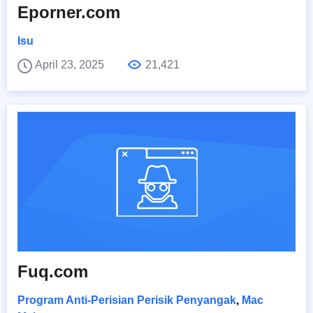
Eporner.com
Isu
April 23, 2025
21,421
Fuq.com
Program Anti-Perisian Perisik Penyangak
,
Mac