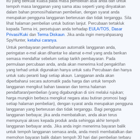
itu yang berkuat kuasa pada masa pembelian asal anda dan untuk
tempoh masa langganan yang sama atau seperti yang dinyatakan
dalam bahan promosi/halaman pembelian, dengan syarat anda
merupakan pengguna langganan berterusan dan tidak terganggu. Sila
lihat halaman pembelian untuk butiran lanjut. Percubaan tertakluk
kepada Terma ini, persetujuan anda terhadap
EULA/TOS
,
Dasar
Privasi/Kuki
dan
Terma Diskaun
. Jika anda ingin menyahpasang
SpyHunter,
ketahui caranya
.
Untuk pembayaran pembaharuan automatik langganan anda,
peringatan e-mel akan dihantar ke alamat e-mel yang anda berikan
semasa mendaftar sebelum setiap tarikh pembayaran. Pada
permulaan percubaan anda, anda akan menerima kod pengaktifan
yang terhad untuk digunakan hanya untuk satu Percubaan dan hanya
untuk satu peranti bagi setiap akaun. Langganan anda akan
diperbaharui secara automatik pada harga dan untuk tempoh
langganan mengikut bahan tawaran dan terma halaman
pendaftaran/pembelian (yang digabungkan di sini melalui rujukan;
harga mungkin berbeza mengikut negara atau butiran promosi bagi
setiap halaman pembelian), dengan syarat anda merupakan pengguna
langganan yang berterusan dan tidak terganggu. Bagi pengguna
langganan berbayar, jika anda membatalkan, anda akan terus
mempunyai akses kepada produk anda sehingga akhir tempoh
langganan berbayar anda. Jika anda ingin menerima bayaran balik
untuk tempoh langganan semasa anda, anda mesti membatalkan dan
memohon bayaran balik dalam tempoh 30 hari dari pembelian terbaru