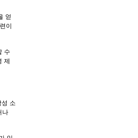
을 얻
관련이
 수
 제
악성 소
거나