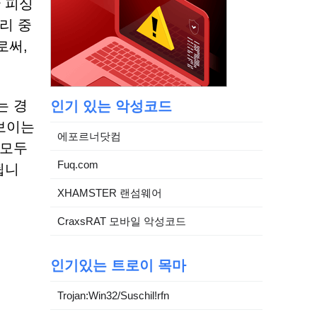
 피싱
리 중
로써,
는 경
인기 있는 악성코드
 보이는
에포르너닷컴
 모두
Fuq.com
됩니
XHAMSTER 랜섬웨어
CraxsRAT 모바일 악성코드
인기있는 트로이 목마
Trojan:Win32/Suschil!rfn