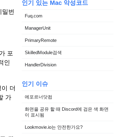
인기 있는 Mac 악성코드
비밀번
Fuq.com
ManagerUnit
PrimaryRemote
가 포
SkilledModule검색
적인
HandlerDivision
인기 이슈
성이 더
할 가
에포르너닷컴
화면을 공유 할 때 Discord에 검은 색 화면
이 표시됨
Lookmovie.io는 안전한가요?