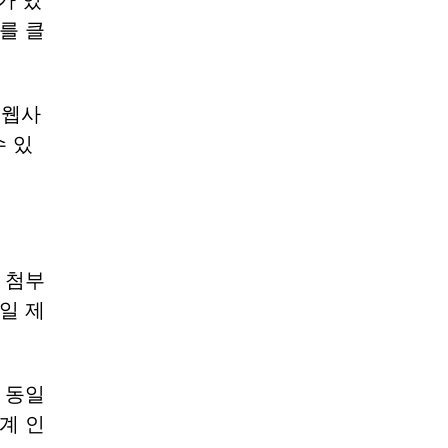
가 있
를 클
 웹사
 있
 첨부
일 제
 동일
계 인