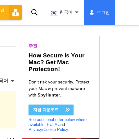
할인
찾
한국어
로그인
다
추천
How Secure is Your
Mac? Get Mac
Protection!
국어
Don't risk your security. Protect
your Mac & prevent malware
with
SpyHunter
.
지금 다운로드
See additional offer below where
available.
EULA
and
Privacy/Cookie Policy
.